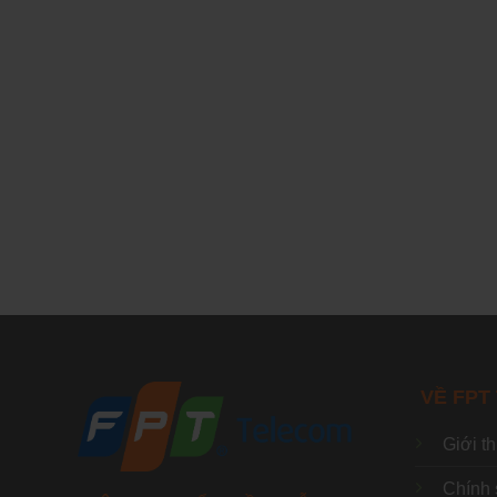
VỀ FPT
Giới t
Chính 