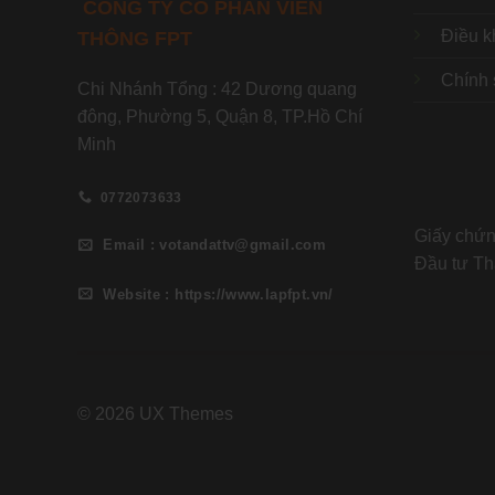
CÔNG TY CỔ PHẦN VIỄN
Điều k
THÔNG FPT
Chính 
Chi Nhánh Tổng : 42 Dương quang
đông, Phường 5, Quận 8, TP.Hồ Chí
Minh
0772073633
Giấy chứ
Email : votandattv@gmail.com
Đầu tư Th
Website : https://www.lapfpt.vn/
© 2026 UX Themes