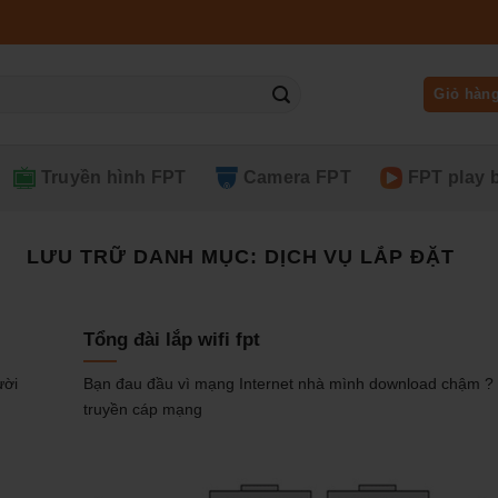
Giỏ hàn
Truyền hình FPT
Camera FPT
FPT play 
LƯU TRỮ DANH MỤC:
DỊCH VỤ LẮP ĐẶT
Tổng đài lắp wifi fpt
ười
Bạn đau đầu vì mạng Internet nhà mình download chậm 
truyền cáp mạng