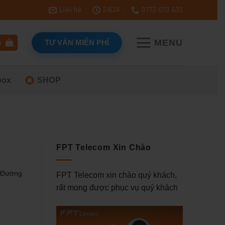
Liên hệ
24/24
0772 073 633
MENU
TƯ VẤN MIỄN PHÍ
g
box
SHOP
FPT Telecom Xin Chào
? Đường
FPT Telecom xin chào quý khách,
rất mong được phục vụ quý khách