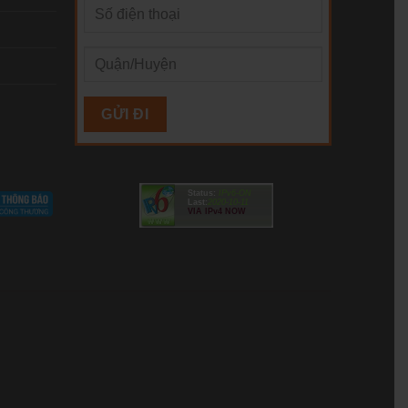
Status:
IPv6-ON
Last:
2020-10-11
VIA IPv4 NOW