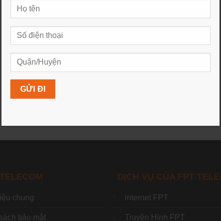
 TELECOM
DỊCH VỤ CỦA FPT TEL
hiệu chung
internet FPT
sách bảo mật
Truyền Hình FPT