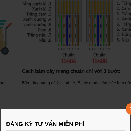
Cách bấm dây mạng chuẩn chỉ với 3 bước
oài
Bấm dây mạng có 2 chuẩn A, B, tùy thuộc vào việc bạn dù
ĐĂNG KÝ TƯ VẤN MIỄN PHÍ