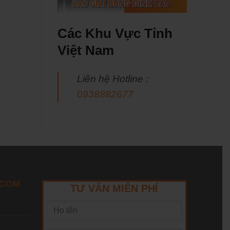
Các Khu Vực Tỉnh
Việt Nam
Liên hệ Hotline :
0938882677
ECOM
TƯ VẤN MIỄN PHÍ