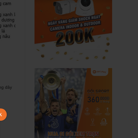
ng dây
X