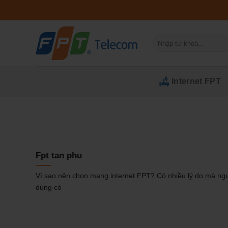
Bỏ
qua
nội
Tìm
dung
kiếm:
Internet FPT
Fpt tan phu
Vì sao nên chọn mạng internet FPT? Có nhiều lý do mà ng
dùng có