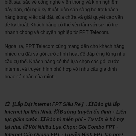
biết sâu sắc về công nghệ viễn thông và kinh nghiệm
dày dặn, đội ngũ kỹ thuật luôn sẵn sàng hỗ trợ khách
hàng trong việc cài đặt, sửa chữa và giải quyết các vấn
đề kỹ thuật. Khách hàng có thể yên tâm với sự hỗ trợ
nhanh chóng và chuyên nghiệp từ FPT Telecom.
Ngoài ra, FPT Telecom cũng mang đến cho khách hàng
nhiều ưu đãi và gói cước linh hoạt để đáp ứng từng nhu
cầu cụ thể. Khách hàng có thể lựa chọn các gói cước
internet và truyền hình phù hợp với nhu cầu gia đình
hoặc cá nhân của mình.
💥【Lắp Đặt Internet FPT Siêu Rẻ】.
💥 Báo giá lắp
Internet fpt Mới Nhất.
💥 Đường truyền ổn định + Liên
tục giảm cước.
💥 Bảo trì miễn phí + Tư vấn & hỗ trợ
tại nhà.
💥 Với Nhiều Lựa Chọn: ‎Gói Combo FPT ·
‎Internet Cáp Quang FPT · ‎Truyền Hình FPT tận nơi !