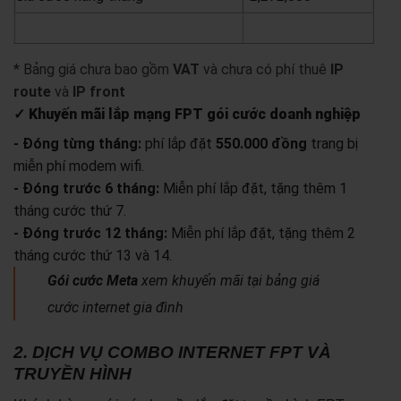
yêu cầu báo giá
xem chi tiết
* Bảng giá chưa bao gồm
VAT
và chưa có phí thuê
IP
route
và
IP front
✓ Khuyến mãi lắp mạng FPT gói cước doanh nghiệp
- Đóng từng tháng:
phí lắp đặt
550.000 đồng
trang bị
miễn phí modem wifi.
- Đóng trước 6 tháng:
Miễn phí lắp đặt, tặng thêm 1
tháng cước thứ 7.
- Đóng trước 12 tháng:
Miễn phí lắp đặt, tặng thêm 2
tháng cước thứ 13 và 14.
Gói cước Meta
xem khuyến mãi tại bảng giá
cước internet gia đình
2. DỊCH VỤ COMBO INTERNET FPT VÀ
TRUYỀN HÌNH