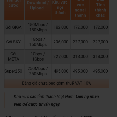
Tên gói
Khu vực
Download /
vực
Tỉnh
cước
nội
Upload
ngoại
thành
thành
thành
khác
150Mbps /
Gói GIGA
182,000
172,000
172,000
150Mbps
1Gbps /
Gói SKY
236,000
227,000
227,000
150Mbps
Gói
1Gbps /
327,000
318,000
318,000
META
1Gbps
250Mbps /
Super250
495,000
495,000
495,000
250Mbps
Bảng giá chưa bao gồm thuế VAT 10%
Khu vực các tỉnh thành Việt Nam:
Liên hệ nhân
viên để được tư vấn ngay.