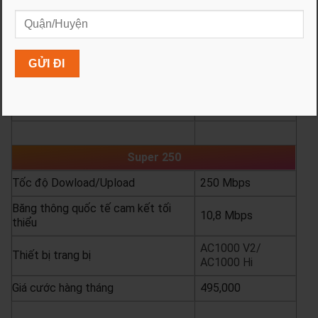
Giá cước
Từng
tháng
phí lắp
1,200,000
1.200.000đ
Giá cước
6 tháng tặng 1
phí lắp
4,800,000
900.000đ
Giá cước
12 tháng tặng 2
Phí lắp
10,200,000
600.000đ
yêu cầu báo giá
xem chi tiết
Super 250
Tốc độ Dowload/Upload
250 Mbps
Băng thông quốc tế cam kết tối
10,8 Mbps
thiểu
AC1000 V2/
Thiết bị trang bị
AC1000 Hi
Giá cước hàng tháng
495,000
yêu cầu báo giá
xem chi tiết