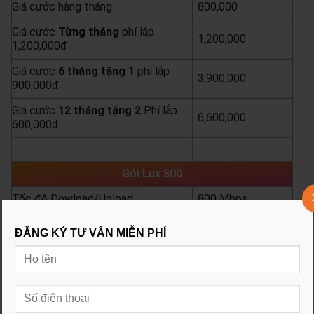
Giá cước hàng tháng
800,000
Giá cước
Từng
tháng
phí lắp
1,200,000
1,200,000đ
Giá cước
6 tháng tặng 1
phí lắp
3,900,000
900,000đ
Giá cước
12 tháng tặng 2
Phí lắp
6,600,000
600,000đ
yêu cầu báo giá
xem chi tiết
Gói Lux 800
Tốc độ Dowload/Upload
800 Mbps
Băng thông quốc tế cam kết tối
8 Mbps
ĐĂNG KÝ TƯ VẤN MIỄN PHÍ
thiểu
AC1000 V2/
Thiết bị trang bị
AC1000 Hi
Giá cước hàng tháng
1,000,000