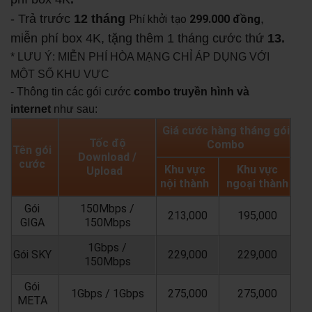
- Trả trước
12 tháng
,
Phí khởi tạo
299.000 đồng
miễn phí box 4K, tặng thêm 1 tháng cước thứ
13.
* LƯU Ý: MIỄN PHÍ HÒA MẠNG CHỈ ÁP DỤNG VỚI
MỘT SỐ KHU VỰC
- Thông tin các gói cước
combo truyền hình và
internet
như sau:
Giá cước hàng tháng gói
Tốc độ
Combo
Tên gói
Download /
cước
Khu vực
Khu vực
Upload
nội thành
ngoại thành
Gói
150Mbps /
213,000
195,000
GIGA
150Mbps
1Gbps /
Gói SKY
229,000
229,000
150Mbps
Gói
1Gbps / 1Gbps
275,000
275,000
META