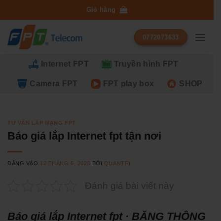
Bỏ
Giỏ hàng
qua
nội
0772073633
dung
Internet FPT
Truyền hình FPT
Camera FPT
FPT play box
SHOP
TƯ VẤN LẮP MẠNG FPT
Báo giá lắp Internet fpt tận nơi
ĐĂNG VÀO
12 THÁNG 6, 2023
BỞI
QUANTRI
Đánh giá bài viết này
Báo giá lắp Internet fpt · BĂNG THÔNG