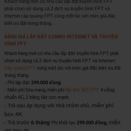
Khách hàng mới có nhu cầu lắp đặt truyền hình FPT
phải chọn sử dụng cả 2 dịch vụ truyền hình FPT và
Internet cáp quang FPT cùng một lúc với mức giá đặc
biệt ưu đãi trong tháng.
BẢNG GIÁ LẮP ĐẶT COMBO INTERNET VÀ TRUYỀN
HÌNH FPT
Khách hàng mới có nhu cầu lắp đặt truyền hình FPT phải
chọn sử dụng cả 2 dịch vụ truyền hình FPT và Internet
cáp quang FPT
cùng một lúc với mức giá đặc biệt ưu đãi
trong tháng .
- Phí lắp đặt
299.000 đồng
.
- Miễn phí hòa mạng, miễn phí
lắp đặt Wifi FPT
4 cổng
chuẩn AC, 2 băng tần cực mạnh.
miễn phí
- Trả sau áp dụng với nhà chính chủ,
box 4K
- Trả trước
6 tháng
miễn
Phí khởi tạo
299.000 đồng,
phí box 4K
.