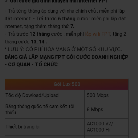
✓ Gói cước gia đình khuyến mãi internet FPT
- Trả từng tháng áp dụng với nhà chính chủ : miễn phí lắp
đặt internet.
- Trả trước
6 tháng
cước : miễn phí lắp đặt
internet, tặng thêm tháng thứ
7.
- Trả trước
12 tháng
cước : miễn phí
lắp wifi FPT
, tặng 2
tháng cước
13, 14 .
* LƯU Ý: CÓ PHÍ HÒA MẠNG Ở MỘT SỐ KHU VỰC.
BẢNG GIÁ LẮP MẠNG FPT GÓI CƯỚC DOANH NGHIỆP
- CƠ QUAN - TỔ CHỨC
Gói Lux 500
Tốc độ Dowload/Upload
500 Mbps
Băng thông quốc tế cam kết tối
8 Mbps
thiểu
AC1000 V2/
Thiết bị trang bị
AC1000 Hi