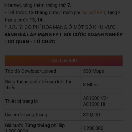
internet, tặng thêm tháng thứ
7.
- Trả trước
12 tháng
cước : miễn phí
lắp wifi FPT
, tặng 2
tháng cước
13, 14 .
* LƯU Ý: CÓ PHÍ HÒA MẠNG Ở MỘT SỐ KHU VỰC.
BẢNG GIÁ LẮP MẠNG FPT GÓI CƯỚC DOANH NGHIỆP
- CƠ QUAN - TỔ CHỨC
Gói Lux 500
Tốc độ Dowload/Upload
500 Mbps
Băng thông quốc tế cam kết tối
8 Mbps
thiểu
AC1000 V2/
Thiết bị trang bị
AC1000 Hi
Giá cước hàng tháng
800,000
Giá cước
Từng
tháng
phí lắp
1,200,000
1,200,000đ