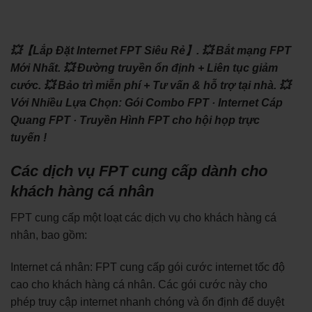
💥【Lắp Đặt Internet FPT Siêu Rẻ】.
💥 Bắt mạng FPT
Mới Nhất.
💥 Đường truyền ổn định + Liên tục giảm
cước.
💥 Bảo trì miễn phí + Tư vấn & hỗ trợ tại nhà.
💥
Với Nhiều Lựa Chọn: ‎Gói Combo FPT · ‎Internet Cáp
Quang FPT · ‎Truyền Hình FPT cho hội họp trực
tuyến !
Các dịch vụ FPT cung cấp dành cho
khách hàng cá nhân
FPT cung cấp một loạt các dịch vụ cho khách hàng cá
nhân, bao gồm:
Internet cá nhân: FPT cung cấp gói cước internet tốc độ
cao cho khách hàng cá nhân. Các gói cước này cho
phép truy cập internet nhanh chóng và ổn định để duyệt