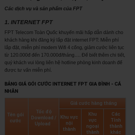
Các dịch vụ và sản phẩm của FPT
1. INTERNET FPT
FPT Telecom Toàn Quốc khuyến mãi hấp dẫn dành cho
khách hàng khi đăng ký lắp đặt internet FPT: Miễn phí
lắp đặt, miễn phí modem Wifi 4 cổng, giảm cước liên tục
từ 120.000đ đến 170.000đ/tháng…. Để biết thêm chi tiết,
quý khách vui lòng liên hệ hotline phòng kinh doanh để
được tư vấn miễn phí.
BẢNG GIÁ GÓI CƯỚC INTERNET FPT GIA ĐÌNH - CÁ
NHÂN
Giá cước hàng tháng
Tốc độ
Khu
Các
Tên gói
Khu vực
Download /
vực
Tỉnh
cước
nội
Upload
ngoại
thành
thành
thành
khác