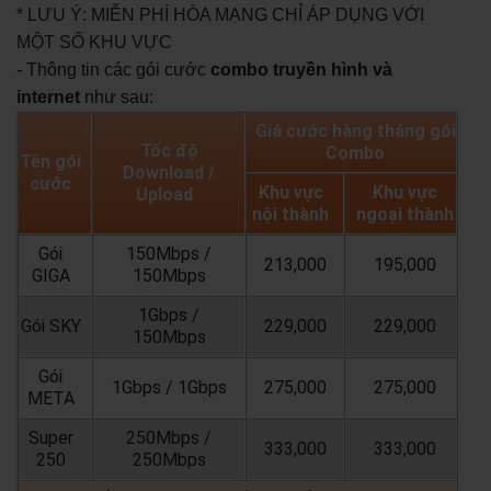
* LƯU Ý: MIỄN PHÍ HÒA MẠNG CHỈ ÁP DỤNG VỚI
MỘT SỐ KHU VỰC
- Thông tin các gói cước
combo truyền hình và
internet
như sau:
Giá cước hàng tháng gói
Tốc độ
Combo
Tên gói
Download /
cước
Khu vực
Khu vực
Upload
nội thành
ngoại thành
Gói
150Mbps /
213,000
195,000
GIGA
150Mbps
1Gbps /
Gói SKY
229,000
229,000
150Mbps
Gói
1Gbps / 1Gbps
275,000
275,000
META
Super
250Mbps /
333,000
333,000
250
250Mbps