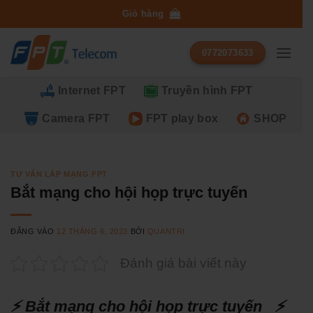
Bỏ
Giỏ hàng
qua
nội
0772073633
dung
Internet FPT
Truyền hình FPT
Camera FPT
FPT play box
SHOP
TƯ VẤN LẮP MẠNG FPT
Bắt mạng cho hội họp trực tuyến
ĐĂNG VÀO
12 THÁNG 6, 2023
BỞI
QUANTRI
Đánh giá bài viết này
⚡ Bắt mạng cho hội họp trực tuyến ⚡