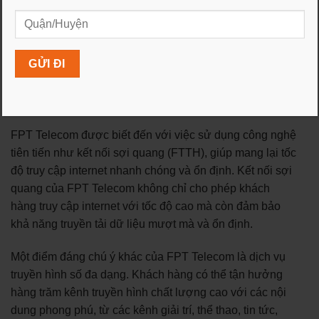
cấp dịch vụ viễn thông hàng đầu tại Việt Nam. Với hơn
30 năm kinh nghiệm trong ngành, FPT Telecom đã
khẳng định vị thế của mình bằng việc cung cấp các dịch
vụ chất lượng cao, đáng tin cậy và đa dạng, đáp ứng
nhu cầu ngày càng tăng về internet và truyền hình số của
khách hàng.
FPT Telecom được biết đến với việc sử dụng công nghệ
tiên tiến như kết nối sợi quang (FTTH), giúp mang lại tốc
độ truy cập internet nhanh chóng và ổn định. Kết nối sợi
quang của FPT Telecom không chỉ cho phép khách
hàng truy cập internet với tốc độ cao mà còn đảm bảo
khả năng truyền tải dữ liệu mượt mà và ổn định.
Một điểm đáng chú ý khác của FPT Telecom là dịch vụ
truyền hình số đa dạng. Khách hàng có thể tận hưởng
hàng trăm kênh truyền hình chất lượng cao với các nội
dung phong phú, từ các kênh giải trí, thể thao, tin tức,