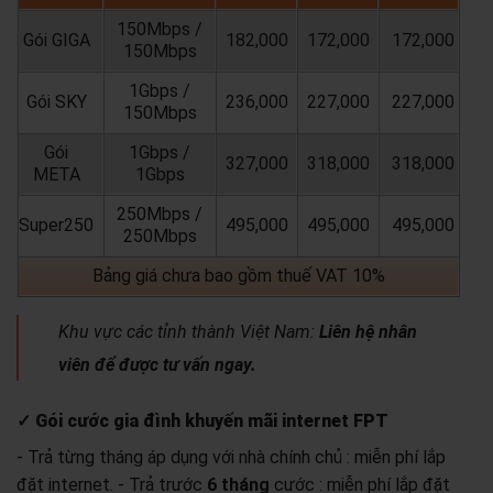
150Mbps /
Gói GIGA
182,000
172,000
172,000
150Mbps
1Gbps /
Gói SKY
236,000
227,000
227,000
150Mbps
Gói
1Gbps /
327,000
318,000
318,000
META
1Gbps
250Mbps /
Super250
495,000
495,000
495,000
250Mbps
Bảng giá chưa bao gồm thuế VAT 10%
Khu vực các tỉnh thành Việt Nam:
Liên hệ nhân
viên để được tư vấn ngay.
✓ Gói cước gia đình khuyến mãi internet FPT
- Trả từng tháng áp dụng với nhà chính chủ : miễn phí lắp
đặt internet.
- Trả trước
6 tháng
cước : miễn phí lắp đặt