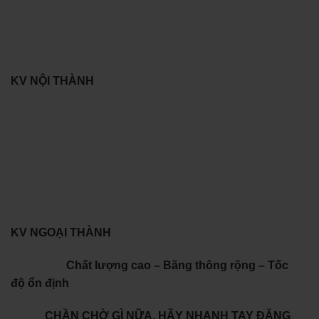
KV NỘI THÀNH
KV NGOẠI THÀNH
Chất lượng cao – Băng thông rộng – Tốc
độ ổn định
CHẦN CHỜ GÌ NỮA, HÃY NHANH TAY ĐĂNG
KÝ ĐI NÀO !!!
HOTLINE NV TƯ
VẤN:
0931897767
Bắt mạng cho kinh doanh
Báo giá Wifi fpt trọn gói
online