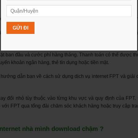
ến địa chỉ của bạn và lắp đặt modem và cấu hình hệ thống inter
 kết nối internet để đảm bảo mọi thứ hoạt động ổn định. Sau đó
đặt ban đầu và cước phí hàng tháng. Thanh toán có thể được th
uyển khoản ngân hàng, thẻ tín dụng hoặc tiền mặt.
hướng dẫn bạn về cách sử dụng dịch vụ internet FPT và giải 
ay đổi nhỏ tùy thuộc vào từng khu vực và quy định của FPT. 
tiếp với FPT qua tổng đài chăm sóc khách hàng hoặc truy cập t
Internet nhà mình download chậm ?