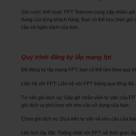
Gói cước linh hoạt: FPT Telecom cung cấp nhiều gó
dụng của từng khách hàng. Bạn có thể lựa chọn gói c
cầu và ngân sách của bạn.
Quy trình đăng ký lắp mạng fpt
Để đăng ký lắp mạng FPT, bạn có thể làm theo quy tr
Liên hệ với FPT: Liên hệ với FPT thông qua tổng đài
Tư vấn gói dịch vụ: Gặp gỡ nhân viên tư vấn của FPT
gói dịch vụ phù hợp với nhu cầu sử dụng của bạn.
Chọn gói dịch vụ: Dựa trên tư vấn và nhu cầu của bạn
Lên lịch lắp đặt: Thống nhất với FPT về thời gian lắ