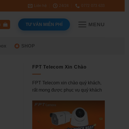
Liên hệ
24/24
0772 073 633
MENU
TƯ VẤN MIỄN PHÍ
g
box
SHOP
FPT Telecom Xin Chào
FPT Telecom xin chào quý khách,
rất mong được phục vụ quý khách