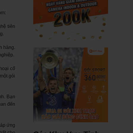
om:
hệ tiên
g.
h hàng.
nghiệp.
hoại cố
 một gói
nh. Bạn
uan đến
đáp ứng
hất cho