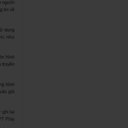
p người
g tin về
sử dụng
ơn, như
ền hình
n truyền
ng hình
vào gói
 ghi lại
PT Play