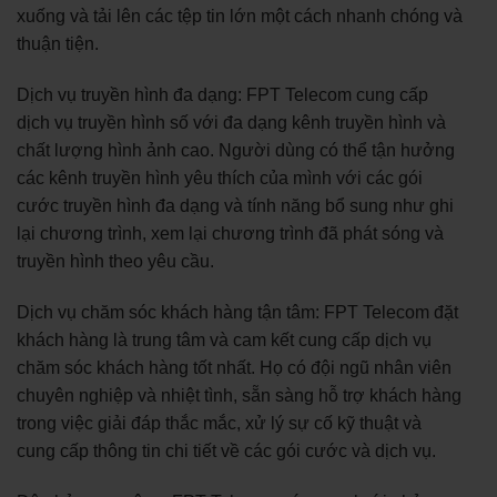
xuống và tải lên các tệp tin lớn một cách nhanh chóng và
thuận tiện.
Dịch vụ truyền hình đa dạng: FPT Telecom cung cấp
dịch vụ truyền hình số với đa dạng kênh truyền hình và
chất lượng hình ảnh cao. Người dùng có thể tận hưởng
các kênh truyền hình yêu thích của mình với các gói
cước truyền hình đa dạng và tính năng bổ sung như ghi
lại chương trình, xem lại chương trình đã phát sóng và
truyền hình theo yêu cầu.
Dịch vụ chăm sóc khách hàng tận tâm: FPT Telecom đặt
khách hàng là trung tâm và cam kết cung cấp dịch vụ
chăm sóc khách hàng tốt nhất. Họ có đội ngũ nhân viên
chuyên nghiệp và nhiệt tình, sẵn sàng hỗ trợ khách hàng
trong việc giải đáp thắc mắc, xử lý sự cố kỹ thuật và
cung cấp thông tin chi tiết về các gói cước và dịch vụ.