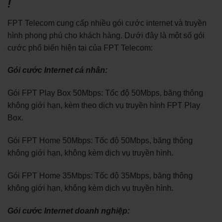
!
FPT Telecom cung cấp nhiều gói cước internet và truyền
hình phong phú cho khách hàng. Dưới đây là một số gói
cước phổ biến hiện tại của FPT Telecom:
Gói cước Internet cá nhân:
Gói FPT Play Box 50Mbps: Tốc độ 50Mbps, băng thông
không giới hạn, kèm theo dịch vụ truyền hình FPT Play
Box.
Gói FPT Home 50Mbps: Tốc độ 50Mbps, băng thông
không giới hạn, không kèm dịch vụ truyền hình.
Gói FPT Home 35Mbps: Tốc độ 35Mbps, băng thông
không giới hạn, không kèm dịch vụ truyền hình.
Gói cước Internet doanh nghiệp: