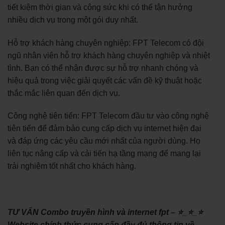
tiết kiệm thời gian và công sức khi có thể tận hưởng
nhiều dịch vụ trong một gói duy nhất.
Hỗ trợ khách hàng chuyên nghiệp: FPT Telecom có đội
ngũ nhân viên hỗ trợ khách hàng chuyên nghiệp và nhiệt
tình. Bạn có thể nhận được sự hỗ trợ nhanh chóng và
hiệu quả trong việc giải quyết các vấn đề kỹ thuật hoặc
thắc mắc liên quan đến dịch vụ.
Công nghệ tiên tiến: FPT Telecom đầu tư vào công nghệ
tiên tiến để đảm bảo cung cấp dịch vụ internet hiện đại
và đáp ứng các yêu cầu mới nhất của người dùng. Họ
liên tục nâng cấp và cải tiến hạ tầng mạng để mang lại
trải nghiệm tốt nhất cho khách hàng.
TƯ VẤN Combo truyền hình và internet fpt – ⭐_⭐_⭐
Website chính thức cung cấp đầy đủ thông tin về