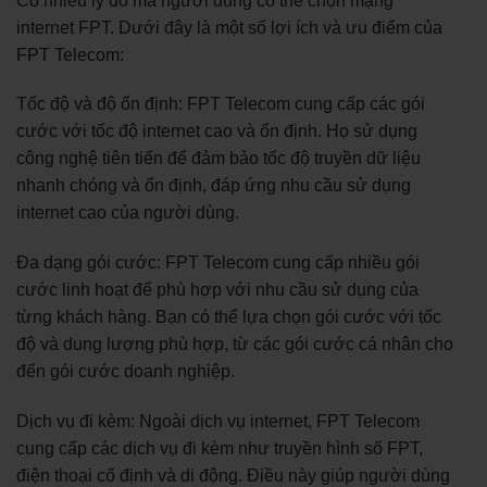
Có nhiều lý do mà người dùng có thể chọn mạng
internet FPT. Dưới đây là một số lợi ích và ưu điểm của
FPT Telecom:
Tốc độ và độ ổn định: FPT Telecom cung cấp các gói
cước với tốc độ internet cao và ổn định. Họ sử dụng
công nghệ tiên tiến để đảm bảo tốc độ truyền dữ liệu
nhanh chóng và ổn định, đáp ứng nhu cầu sử dụng
internet cao của người dùng.
Đa dạng gói cước: FPT Telecom cung cấp nhiều gói
cước linh hoạt để phù hợp với nhu cầu sử dụng của
từng khách hàng. Bạn có thể lựa chọn gói cước với tốc
độ và dung lượng phù hợp, từ các gói cước cá nhân cho
đến gói cước doanh nghiệp.
Dịch vụ đi kèm: Ngoài dịch vụ internet, FPT Telecom
cung cấp các dịch vụ đi kèm như truyền hình số FPT,
điện thoại cố định và di động. Điều này giúp người dùng