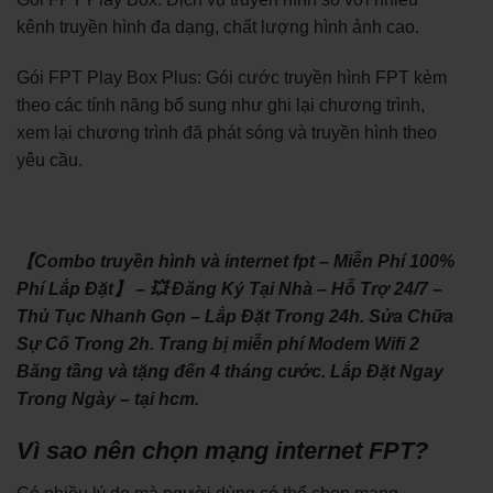
kênh truyền hình đa dạng, chất lượng hình ảnh cao.
Gói FPT Play Box Plus: Gói cước truyền hình FPT kèm
theo các tính năng bổ sung như ghi lại chương trình,
xem lại chương trình đã phát sóng và truyền hình theo
yêu cầu.
【Combo truyền hình và internet fpt – Miễn Phí 100%
Phí Lắp Đặt】 – 💥 Đăng Ký Tại Nhà – Hỗ Trợ 24/7 –
Thủ Tục Nhanh Gọn – Lắp Đặt Trong 24h. Sửa Chữa
Sự Cố Trong 2h. Trang bị miễn phí Modem Wifi 2
Băng tầng và tặng đến 4 tháng cước. Lắp Đặt Ngay
Trong Ngày – tại hcm.
Vì sao nên chọn mạng internet FPT?