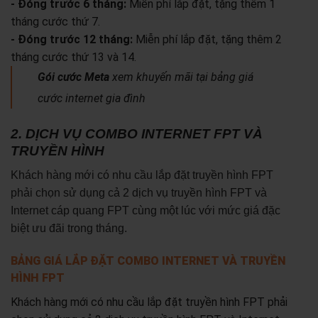
- Đóng trước 6 tháng:
Miễn phí lắp đặt, tặng thêm 1
tháng cước thứ 7.
- Đóng trước 12 tháng:
Miễn phí lắp đặt, tặng thêm 2
tháng cước thứ 13 và 14.
Gói cước Meta
xem khuyến mãi tại bảng giá
cước internet gia đình
2. DỊCH VỤ COMBO INTERNET FPT VÀ
TRUYỀN HÌNH
Khách hàng mới có nhu cầu lắp đặt truyền hình FPT
phải chọn sử dụng cả 2 dịch vụ truyền hình FPT và
Internet cáp quang FPT cùng một lúc với mức giá đặc
biệt ưu đãi trong tháng.
BẢNG GIÁ LẮP ĐẶT COMBO INTERNET VÀ TRUYỀN
HÌNH FPT
Khách hàng mới có nhu cầu lắp đặt truyền hình FPT phải