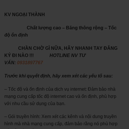
KV NGOẠI THÀNH
Chất lượng cao – Băng thông rộng – Tốc
độ ổn định
CHẦN CHỜ GÌ NỮA, HÃY NHANH TAY ĐĂNG
KÝ ĐI NÀO !!!
HOTLINE NV TƯ
VẤN:
0931897767
Trước khi quyết định, hãy xem xét các yếu tố sau:
– Tốc độ và ổn định của dịch vụ internet: Đảm bảo nhà
mạng cung cấp tốc độ internet cao và ổn định, phù hợp
với nhu cầu sử dụng của bạn.
– Gói truyền hình: Xem xét các kênh và nội dung truyền
hình mà nhà mạng cung cấp, đảm bảo rằng nó phù hợp