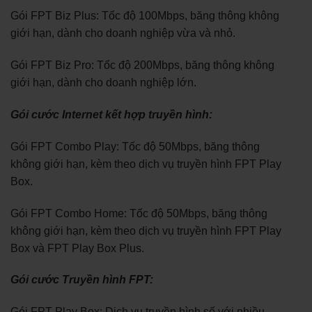
Gói FPT Biz Plus: Tốc độ 100Mbps, băng thông không
giới hạn, dành cho doanh nghiệp vừa và nhỏ.
Gói FPT Biz Pro: Tốc độ 200Mbps, băng thông không
giới hạn, dành cho doanh nghiệp lớn.
Gói cước Internet kết hợp truyền hình:
Gói FPT Combo Play: Tốc độ 50Mbps, băng thông
không giới hạn, kèm theo dịch vụ truyền hình FPT Play
Box.
Gói FPT Combo Home: Tốc độ 50Mbps, băng thông
không giới hạn, kèm theo dịch vụ truyền hình FPT Play
Box và FPT Play Box Plus.
Gói cước Truyền hình FPT:
Gói FPT Play Box: Dịch vụ truyền hình số với nhiều