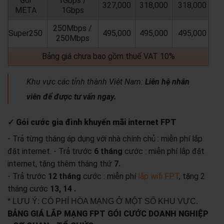
Gói
1Gbps /
327,000
318,000
318,000
META
1Gbps
250Mbps /
Super250
495,000
495,000
495,000
250Mbps
Bảng giá chưa bao gồm thuế VAT 10%
Khu vực các tỉnh thành Việt Nam:
Liên hệ nhân
viên để được tư vấn ngay.
✓ Gói cước gia đình khuyến mãi internet FPT
- Trả từng tháng áp dụng với nhà chính chủ : miễn phí lắp
đặt internet.
- Trả trước
6 tháng
cước : miễn phí lắp đặt
internet, tặng thêm tháng thứ
7.
- Trả trước
12 tháng
cước : miễn phí
lắp wifi FPT
, tặng 2
tháng cước
13, 14 .
* LƯU Ý: CÓ PHÍ HÒA MẠNG Ở MỘT SỐ KHU VỰC.
BẢNG GIÁ LẮP MẠNG FPT GÓI CƯỚC DOANH NGHIỆP