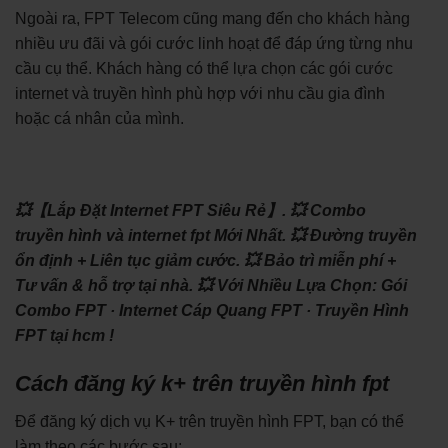
Ngoài ra, FPT Telecom cũng mang đến cho khách hàng
nhiều ưu đãi và gói cước linh hoạt để đáp ứng từng nhu
cầu cụ thể. Khách hàng có thể lựa chọn các gói cước
internet và truyền hình phù hợp với nhu cầu gia đình
hoặc cá nhân của mình.
💥【Lắp Đặt Internet FPT Siêu Rẻ】.
💥 Combo
truyền hình và internet fpt Mới Nhất.
💥 Đường truyền
ổn định + Liên tục giảm cước.
💥 Bảo trì miễn phí +
Tư vấn & hỗ trợ tại nhà.
💥 Với Nhiều Lựa Chọn: ‎Gói
Combo FPT · ‎Internet Cáp Quang FPT · ‎Truyền Hình
FPT tại hcm !
Cách đăng ký k+ trên truyền hình fpt
Để đăng ký dịch vụ K+ trên truyền hình FPT, bạn có thể
làm theo các bước sau: