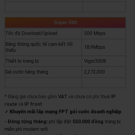
yêu cầu báo giá
xem chi tiết
Super 500
Tốc độ Dowload/Upload
500 Mbps
Băng thông quốc tế cam kết tối
18,9Mbps
thiểu
Thiết bị trang bị
Vigor300B
Giá cước hàng tháng
2,272,000
yêu cầu báo giá
xem chi tiết
* Bảng giá chưa bao gồm
VAT
và chưa có phí thuê
IP
route
và
IP front
✓ Khuyến mãi lắp mạng FPT gói cước doanh nghiệp
- Đóng từng tháng:
phí lắp đặt
550.000 đồng
trang bị
miễn phí modem wifi.