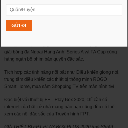
3. FPT PLAY BOX
FPT Play Box Plus 2020 hay còn được gọi với mã định
danh FPT Play Box S550 là một sản phẩm công nghệ do
FPT Telecom sản xuất.
Thiết bị biến Tivi thường thành Tivi thông minh, thỏa sức
trải nghiệm nội dung giải trí bất tận chất lượng 4K, các
giải bóng đá Ngoại Hạng Anh, Series A và FA Cup cùng
hàng ngàn bộ phim bản quyền đặc sắc.
Tích hợp các tính năng nổi bật như Điều khiển giọng nói,
trung tâm điều khiển các thiết bị thông minh ROGO
Smart Home, mua sắm Shopping TV trên màn hình tivi
Đặc biệt với thiết bị FPT Play Box 2020, chỉ cần có
internet của bất cứ nhà mạng nào bạn cũng đều có thể
xem các nội đặc sắc của Truyền hình FPT.
GIÁ THIẾT BỊ FPT PLAY BOX PLUS 2020 (mã S550)