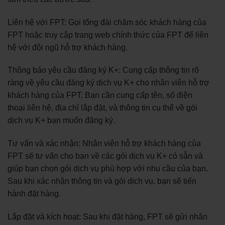
Liên hệ với FPT: Gọi tổng đài chăm sóc khách hàng của
FPT hoặc truy cập trang web chính thức của FPT để liên
hệ với đội ngũ hỗ trợ khách hàng.
Thông báo yêu cầu đăng ký K+: Cung cấp thông tin rõ
ràng về yêu cầu đăng ký dịch vụ K+ cho nhân viên hỗ trợ
khách hàng của FPT. Bạn cần cung cấp tên, số điện
thoại liên hệ, địa chỉ lắp đặt, và thông tin cụ thể về gói
dịch vụ K+ bạn muốn đăng ký.
Tư vấn và xác nhận: Nhân viên hỗ trợ khách hàng của
FPT sẽ tư vấn cho bạn về các gói dịch vụ K+ có sẵn và
giúp bạn chọn gói dịch vụ phù hợp với nhu cầu của bạn.
Sau khi xác nhận thông tin và gói dịch vụ, bạn sẽ tiến
hành đặt hàng.
Lắp đặt và kích hoạt: Sau khi đặt hàng, FPT sẽ gửi nhân