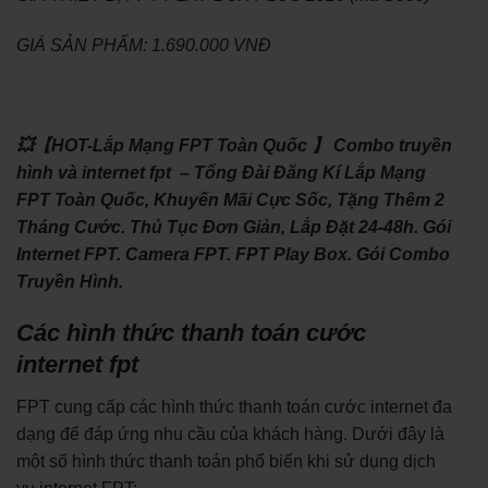
GIÁ SẢN PHẨM: 1.690.000 VNĐ
💥【HOT-Lắp Mạng FPT Toàn Quốc 】 Combo truyền
hình và internet fpt – Tổng Đài Đăng Kí Lắp Mạng
FPT Toàn Quốc, Khuyến Mãi Cực Sốc, Tặng Thêm 2
Tháng Cước. Thủ Tục Đơn Giản, Lắp Đặt 24-48h. Gói
Internet FPT. Camera FPT. FPT Play Box. Gói Combo
Truyền Hình.
Các hình thức thanh toán cước
internet fpt
FPT cung cấp các hình thức thanh toán cước internet đa
dạng để đáp ứng nhu cầu của khách hàng. Dưới đây là
một số hình thức thanh toán phổ biến khi sử dụng dịch