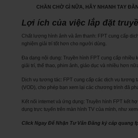
CHẦN CHỜ GÌ NỮA, HÃY NHANH TAY ĐĂNG
Lợi ích của việc lắp đặt tru
Chất lượng hình ảnh và âm thanh: FPT cung cấp dịch 
nghiệm giải trí tốt hơn cho người dùng.
Đa dạng nội dung: Truyền hình FPT cung cấp nhiều kê
giải trí, thể thao, phim ảnh, giáo dục và nhiều hơn nữ
Dịch vụ tương tác: FPT cung cấp các dịch vụ tương tác
(VOD), cho phép bạn xem lại các chương trình đã phá
Kết nối internet và ứng dụng: Truyền hình FPT kết hợ
dụng trực tuyến trên màn hình TV của mình, như xem
Click Ngay Để Nhận Tư Vấn Đăng ký cáp quang fp