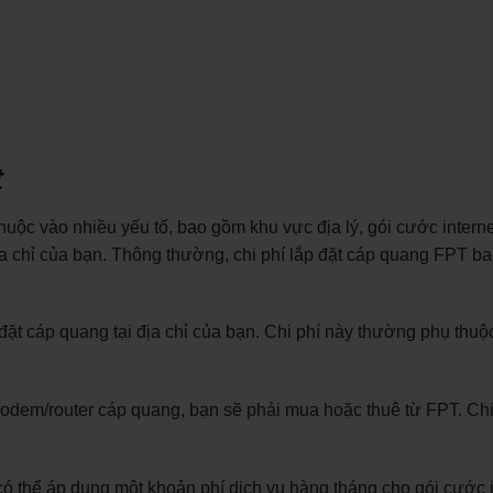
t
huộc vào nhiều yếu tố, bao gồm khu vực địa lý, gói cước intern
địa chỉ của bạn. Thông thường, chi phí lắp đặt cáp quang FPT b
 đặt cáp quang tại địa chỉ của bạn. Chi phí này thường phụ thuộ
 modem/router cáp quang, bạn sẽ phải mua hoặc thuê từ FPT. Chi
T có thể áp dụng một khoản phí dịch vụ hàng tháng cho gói cước 