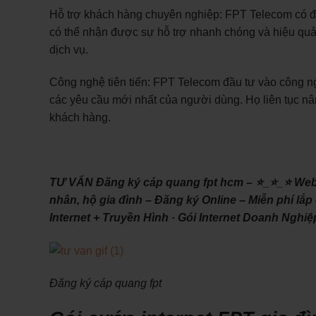
Hỗ trợ khách hàng chuyên nghiệp: FPT Telecom có độ
có thể nhận được sự hỗ trợ nhanh chóng và hiệu quả t
dịch vụ.
Công nghệ tiên tiến: FPT Telecom đầu tư vào công ng
các yêu cầu mới nhất của người dùng. Họ liên tục nân
khách hàng.
TƯ VẤN Đăng ký cáp quang fpt hcm – ⭐_⭐_⭐ Websit
nhân, hộ gia đình – Đăng ký Online – Miễn phí lắp đặ
‎Internet + Truyền Hình · ‎Gói Internet Doanh Nghi
Đăng ký cáp quang fpt