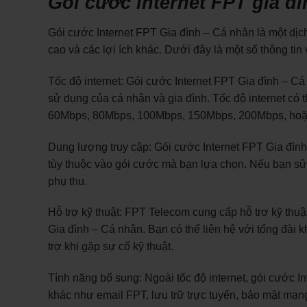
Gói cước internet FPT gia đì
Gói cước Internet FPT Gia đình – Cá nhân là một dịch
cao và các lợi ích khác. Dưới đây là một số thông tin
Tốc độ internet: Gói cước Internet FPT Gia đình – C
sử dụng của cá nhân và gia đình. Tốc độ internet c
60Mbps, 80Mbps, 100Mbps, 150Mbps, 200Mbps, hoặc t
Dung lượng truy cập: Gói cước Internet FPT Gia đìn
tùy thuộc vào gói cước mà bạn lựa chọn. Nếu bạn sử
phụ thu.
Hỗ trợ kỹ thuật: FPT Telecom cung cấp hỗ trợ kỹ thu
Gia đình – Cá nhân. Bạn có thể liên hệ với tổng đài
trợ khi gặp sự cố kỹ thuật.
Tính năng bổ sung: Ngoài tốc độ internet, gói cước I
khác như email FPT, lưu trữ trực tuyến, bảo mật mạng