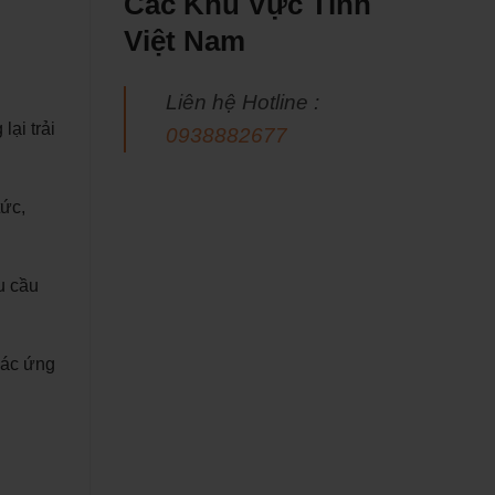
Các Khu Vực Tỉnh
Việt Nam
Liên hệ Hotline :
ại trải
0938882677
tức,
u cầu
các ứng