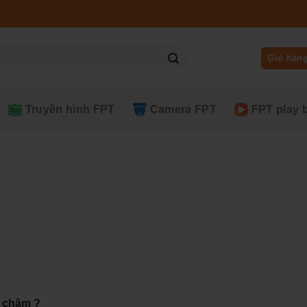
Giỏ hàn
Truyền hình FPT
Camera FPT
FPT play 
d chậm ?