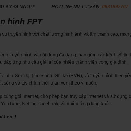
 KÝ ĐI NÀO !!!
HOTLINE NV TƯ VẤN:
0931897767
yền hình FPT
vụ truyền hình với chất lượng hình ảnh và âm thanh cao, mang l
nh truyền hình và nội dung đa dạng, bao gồm các kênh về tin 
a, đáp ứng nhu cầu giải trí của nhiều thành viên trong gia đình.
 như Xem lại (timeshift), Ghi lại (PVR), và truyền hình theo yê
t sóng và tùy chỉnh thời gian xem theo ý muốn.
p cùng gói internet, cho phép bạn truy cập internet và sử dụng 
 YouTube, Netflix, Facebook, và nhiều ứng dụng khác.
t hcm !