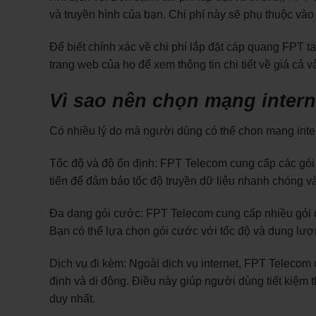
và truyền hình của bạn. Chi phí này sẽ phụ thuộc và
Để biết chính xác về chi phí lắp đặt cáp quang FPT tạ
trang web của họ để xem thông tin chi tiết về giá cả v
Vì sao nên chọn mạng inter
Có nhiều lý do mà người dùng có thể chọn mạng inter
Tốc độ và độ ổn định: FPT Telecom cung cấp các gói 
tiến để đảm bảo tốc độ truyền dữ liệu nhanh chóng v
Đa dạng gói cước: FPT Telecom cung cấp nhiều gói 
Bạn có thể lựa chọn gói cước với tốc độ và dung lư
Dịch vụ đi kèm: Ngoài dịch vụ internet, FPT Telecom 
định và di động. Điều này giúp người dùng tiết kiệm t
duy nhất.