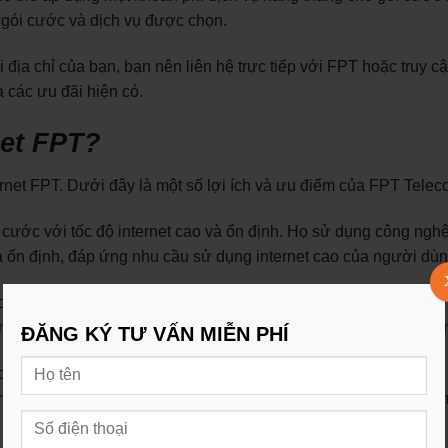
o gói cước và dịch vụ được chọn.
i địa chỉ của bạn, bạn nên liên hệ trực tiếp với FPT hoặc truy c
à các ưu đãi hiện có.
net FPT?
net FPT. Dưới đây là một số lợi ích và ưu điểm của FPT Telec
cước với tốc độ internet cao và ổn định. Họ sử dụng công nghệ
à ổn định, đáp ứng nhu cầu sử dụng internet cao của người dùn
cước linh hoạt để phù hợp với nhu cầu sử dụng của từng khác
ợng phù hợp, từ các gói cước cá nhân cho đến gói cước doanh 
ĐĂNG KÝ TƯ VẤN MIỄN PHÍ
cung cấp các dịch vụ đi kèm như truyền hình số FPT, điện thoại
hời gian và công sức khi có thể tận hưởng nhiều dịch vụ trong 