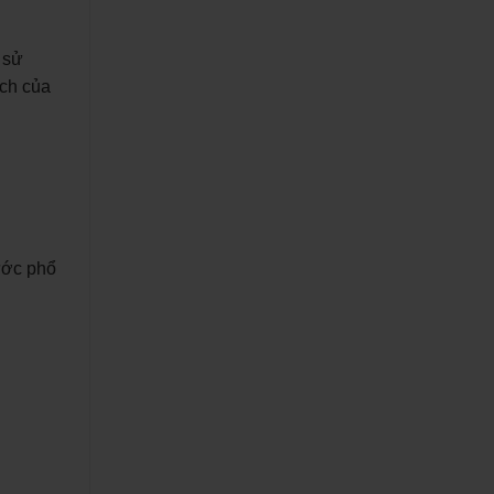
 sử
ách của
ước phổ