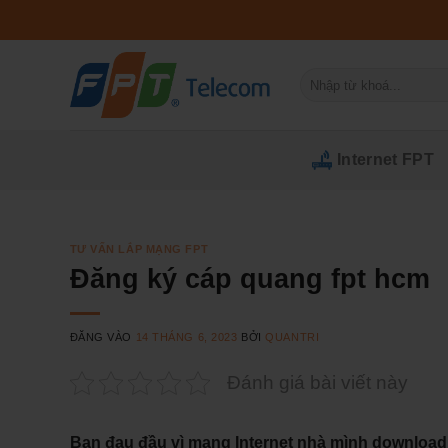
Bỏ
qua
nội
Tìm
dung
kiếm:
Internet FPT
TƯ VẤN LẮP MẠNG FPT
Đăng ký cáp quang fpt hcm
ĐĂNG VÀO
14 THÁNG 6, 2023
BỞI
QUANTRI
Đánh giá bài viết này
Bạn đau đầu vì mạng Internet nhà mình downloa