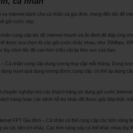
nh, cá nhân
 vụ internet dành cho cá nhân và gia đình, mang đến tốc độ int
 về gói cước này:
á nhân cung cấp tốc độ internet nhanh và ổn định để đáp ứng nh
ó thể được lựa chọn từ các gói cước khác nhau, như 35Mbps, 4
ùy chọn tốc độ cao hơn (nếu có) tại khu vực của bạn.
h – Cá nhân cung cấp dung lượng truy cập mỗi tháng. Dung lư
 dụng vượt quá dung lượng được cung cấp, có thể áp dụng các
ật chuyên nghiệp cho các khách hàng sử dụng gói cước Interne
 khách hàng hoặc các kênh hỗ trợ khác để được giải đáp thắc mắ
nternet FPT Gia đình – Cá nhân có thể cung cấp các tính năng b
 và các tiện ích khác. Các tính năng này có thể khác nhau tùy 