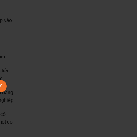
ập vào
om:
 tiên
g.
X
h hàng.
nghiệp.
 cố
một gói