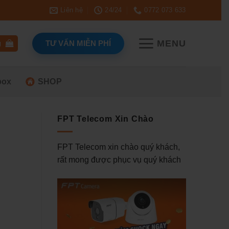
Liên hệ
24/24
0772 073 633
MENU
TƯ VẤN MIỄN PHÍ
g
box
SHOP
FPT Telecom Xin Chào
FPT Telecom xin chào quý khách,
rất mong được phục vụ quý khách