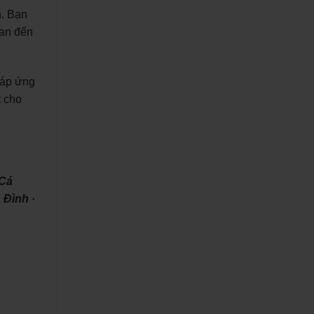
h. Bạn
uan đến
đáp ứng
t cho
 Cá
 Đình ·