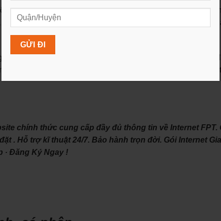
i ngũ nhân viên hỗ trợ khách hàng chuyên nghiệp và nhiệt tìn
rong việc giải quyết các vấn đề kỹ thuật hoặc thắc mắc liên q
hệ tiên tiến để đảm bảo cung cấp dịch vụ internet hiện đại và 
g cấp và cải tiến hạ tầng mạng để mang lại trải nghiệm tốt nhấ
e chính thức cung cấp đầy đủ thông tin về Internet FPT.
t . Hỗ trợ kĩ thuật 24/7. Bảo hành trọn đời. ‎Gói Internet Gia
ệp · ‎Đăng Ký Ngay !