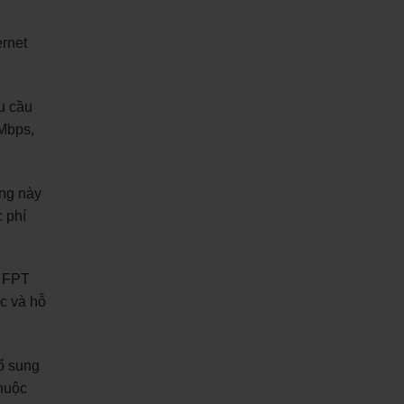
ernet
u cầu
5Mbps,
ợng này
 phí
t FPT
c và hỗ
ổ sung
thuộc