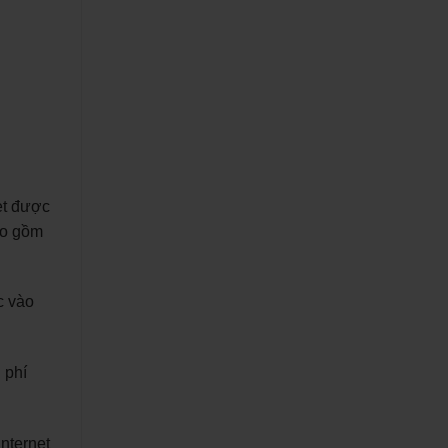
et được
ao gồm
c vào
 phí
internet