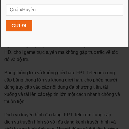
Nhà mạng FPT Telecom có nhiều ưu điểm hấp dẫn,
dưới đây là một số ưu điểm chính của FPT Telecom:
Tốc độ và độ ổn định cao: FPT Telecom sử dụng công
nghệ tiên tiến như kết nối sợi quang (FTTH), mang lại
tốc độ internet cao và đáng tin cậy. Điều này cho phép
người dùng truy cập các dịch vụ trực tuyến, xem video
HD, chơi game trực tuyến mà không gặp trục trặc về tốc
độ và độ trễ.
Băng thông lớn và không giới hạn: FPT Telecom cung
cấp băng thông lớn và không giới hạn, cho phép người
dùng truy cập vào các nội dung đa phương tiện, tải
xuống và tải lên các tệp tin lớn một cách nhanh chóng và
thuận tiện.
Dịch vụ truyền hình đa dạng: FPT Telecom cung cấp
dịch vụ truyền hình số với đa dạng kênh truyền hình và