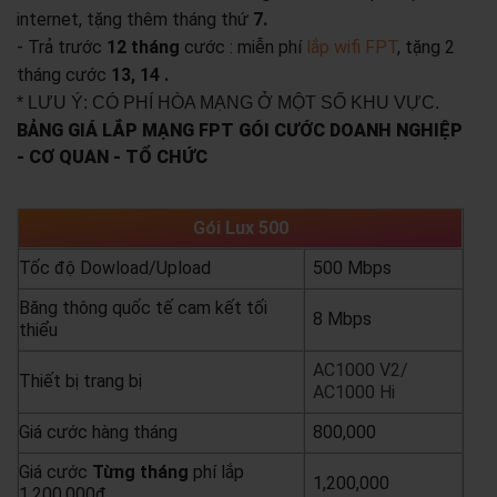
internet, tặng thêm tháng thứ
7.
- Trả trước
12 tháng
cước : miễn phí
lắp wifi FPT
, tặng 2
tháng cước
13, 14 .
* LƯU Ý: CÓ PHÍ HÒA MẠNG Ở MỘT SỐ KHU VỰC.
BẢNG GIÁ LẮP MẠNG FPT GÓI CƯỚC DOANH NGHIỆP
- CƠ QUAN - TỔ CHỨC
Gói Lux 500
Tốc độ Dowload/Upload
500 Mbps
Băng thông quốc tế cam kết tối
8 Mbps
thiểu
AC1000 V2/
Thiết bị trang bị
AC1000 Hi
Giá cước hàng tháng
800,000
Giá cước
Từng
tháng
phí lắp
1,200,000
1,200,000đ