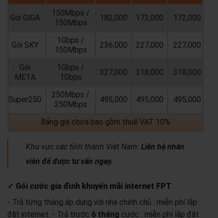
150Mbps /
Gói GIGA
182,000
172,000
172,000
150Mbps
1Gbps /
Gói SKY
236,000
227,000
227,000
150Mbps
Gói
1Gbps /
327,000
318,000
318,000
META
1Gbps
250Mbps /
Super250
495,000
495,000
495,000
250Mbps
Bảng giá chưa bao gồm thuế VAT 10%
Khu vực các tỉnh thành Việt Nam:
Liên hệ nhân
viên để được tư vấn ngay.
✓ Gói cước gia đình khuyến mãi internet FPT
- Trả từng tháng áp dụng với nhà chính chủ : miễn phí lắp
đặt internet.
- Trả trước
6 tháng
cước : miễn phí lắp đặt