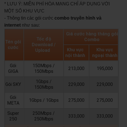
* LƯU Ý: MIỄN PHÍ HÒA MẠNG CHỈ ÁP DỤNG VỚI
MỘT SỐ KHU VỰC
- Thông tin các gói cước
combo truyền hình và
internet
như sau:
Giá cước hàng tháng gói
Tốc độ
Combo
Tên gói
Download /
cước
Khu vực
Khu vực
Upload
nội thành
ngoại thành
Gói
150Mbps /
213,000
195,000
GIGA
150Mbps
1Gbps /
Gói SKY
229,000
229,000
150Mbps
Gói
1Gbps / 1Gbps
275,000
275,000
META
Super
250Mbps /
333,000
333,000
250
250Mbps