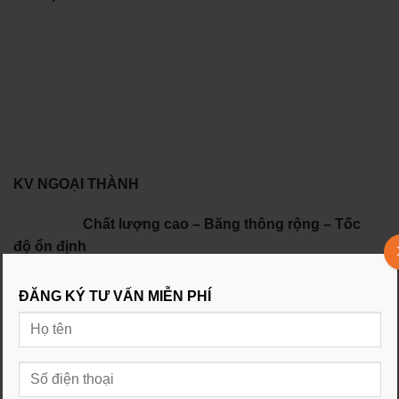
KV NGOẠI THÀNH
Chất lượng cao – Băng thông rộng – Tốc
độ ổn định
CHẦN CHỜ GÌ NỮA, HÃY NHANH TAY ĐĂNG
ĐĂNG KÝ TƯ VẤN MIỄN PHÍ
KÝ ĐI NÀO !!!
HOTLINE NV TƯ
VẤN:
0931897767
Ưu điểm của nhà mạng FPT