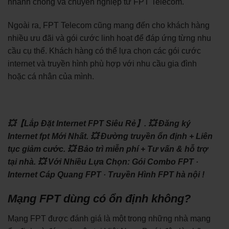
nhanh chóng và chuyên nghiệp từ FPT Telecom.
Ngoài ra, FPT Telecom cũng mang đến cho khách hàng
nhiều ưu đãi và gói cước linh hoạt để đáp ứng từng nhu
cầu cụ thể. Khách hàng có thể lựa chọn các gói cước
internet và truyền hình phù hợp với nhu cầu gia đình
hoặc cá nhân của mình.
💥【Lắp Đặt Internet FPT Siêu Rẻ】.
💥 Đăng ký
Internet fpt Mới Nhất.
💥 Đường truyền ổn định + Liên
tục giảm cước.
💥 Bảo trì miễn phí + Tư vấn & hỗ trợ
tại nhà.
💥 Với Nhiều Lựa Chọn: ‎Gói Combo FPT ·
‎Internet Cáp Quang FPT · ‎Truyền Hình FPT hà nội !
Mạng FPT dùng có ổn định không?
Mạng FPT được đánh giá là một trong những nhà mạng