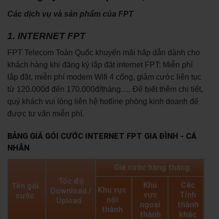
Các dịch vụ và sản phẩm của FPT
1. INTERNET FPT
FPT Telecom Toàn Quốc khuyến mãi hấp dẫn dành cho
khách hàng khi đăng ký lắp đặt internet FPT: Miễn phí
lắp đặt, miễn phí modem Wifi 4 cổng, giảm cước liên tục
từ 120.000đ đến 170.000đ/tháng…. Để biết thêm chi tiết,
quý khách vui lòng liên hệ hotline phòng kinh doanh để
được tư vấn miễn phí.
BẢNG GIÁ GÓI CƯỚC INTERNET FPT GIA ĐÌNH - CÁ
NHÂN
Giá cước hàng tháng
Tốc độ
Khu
Các
Tên gói
Khu vực
Download /
vực
Tỉnh
cước
nội
Upload
ngoại
thành
thành
thành
khác