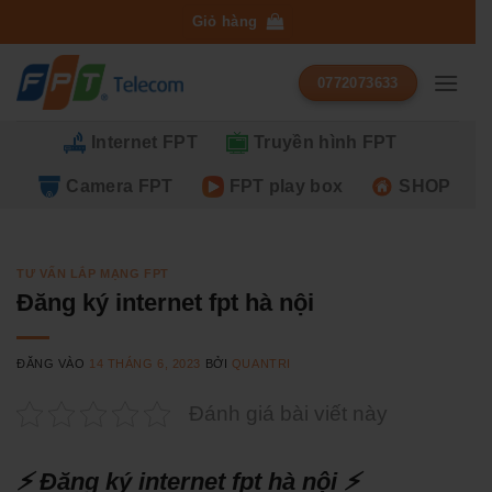
Bỏ
Giỏ hàng
qua
nội
0772073633
dung
Internet FPT
Truyền hình FPT
Camera FPT
FPT play box
SHOP
TƯ VẤN LẮP MẠNG FPT
Đăng ký internet fpt hà nội
ĐĂNG VÀO
14 THÁNG 6, 2023
BỞI
QUANTRI
Đánh giá bài viết này
⚡ Đăng ký internet fpt hà nội ⚡