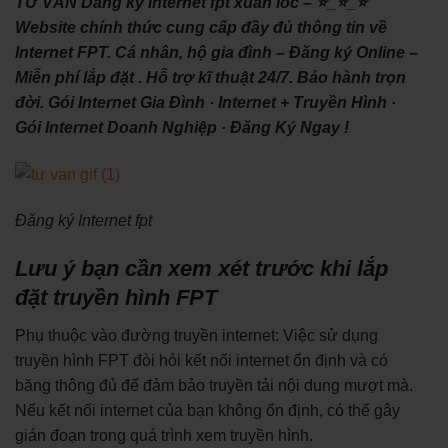
TƯ VẤN Dang ky internet fpt xuan loc – ⭐_⭐_⭐
Website chính thức cung cấp đầy đủ thông tin về
Internet FPT. Cá nhân, hộ gia đình – Đăng ký Online –
Miễn phí lắp đặt . Hỗ trợ kĩ thuật 24/7. Bảo hành trọn
đời. ‎Gói Internet Gia Đình · ‎Internet + Truyền Hình ·
‎Gói Internet Doanh Nghiệp · ‎Đăng Ký Ngay !
Đăng ký Internet fpt
Lưu ý bạn cần xem xét trước khi lắp
đặt truyền hình FPT
Phụ thuộc vào đường truyền internet: Việc sử dụng
truyền hình FPT đòi hỏi kết nối internet ổn định và có
băng thông đủ để đảm bảo truyền tải nội dung mượt mà.
Nếu kết nối internet của bạn không ổn định, có thể gây
gián đoạn trong quá trình xem truyền hình.