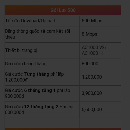
Gói Lux 500
Tốc độ Dowload/Upload
500 Mbps
Băng thông quốc tế cam kết tối
8 Mbps
thiểu
AC1000 V2/
Thiết bị trang bị
AC1000 Hi
Giá cước hàng tháng
800,000
Giá cước
Từng
tháng
phí lắp
1,200,000
1,200,000đ
Giá cước
6 tháng tặng 1
phí lắp
3,900,000
900,000đ
Giá cước
12 tháng tặng 2
Phí lắp
6,600,000
600,000đ
yêu cầu báo giá
xem chi tiết