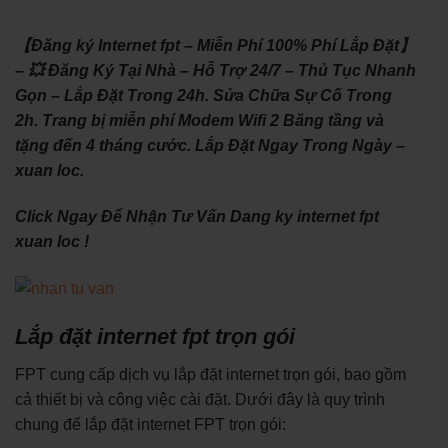
【Đăng ký Internet fpt – Miễn Phí 100% Phí Lắp Đặt】
– 💥 Đăng Ký Tại Nhà – Hỗ Trợ 24/7 – Thủ Tục Nhanh
Gọn – Lắp Đặt Trong 24h. Sửa Chữa Sự Cố Trong
2h. Trang bị miễn phí Modem Wifi 2 Băng tầng và
tặng đến 4 tháng cước. Lắp Đặt Ngay Trong Ngày –
xuan loc.
Click Ngay Để Nhận Tư Vấn Dang ky internet fpt
xuan loc !
Lắp đặt internet fpt trọn gói
FPT cung cấp dịch vụ lắp đặt internet trọn gói, bao gồm
cả thiết bị và công việc cài đặt. Dưới đây là quy trình
chung để lắp đặt internet FPT trọn gói: