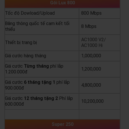
Gói Lux 800
Tốc độ Dowload/Upload
800 Mbps
Băng thông quốc tế cam kết tối
8 Mbps
thiểu
AC1000 V2/
Thiết bị trang bị
AC1000 Hi
Giá cước hàng tháng
1,000,000
Giá cước
Từng
tháng
phí lắp
1,200,000
1.200.000đ
Giá cước
6 tháng tặng 1
phí lắp
4,800,000
900.000đ
Giá cước
12 tháng tặng 2
Phí lắp
10,200,000
600.000đ
yêu cầu báo giá
xem chi tiết
Super 250