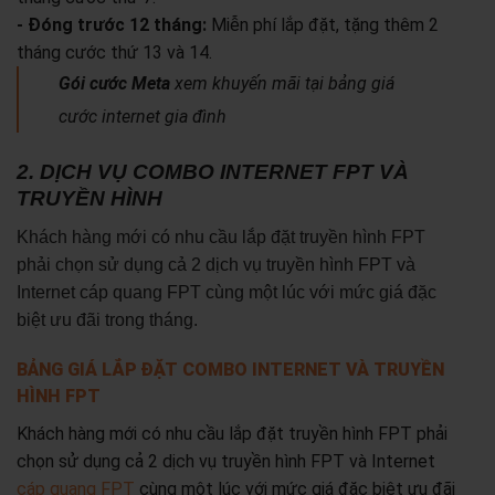
- Đóng trước 12 tháng:
Miễn phí lắp đặt, tặng thêm 2
tháng cước thứ 13 và 14.
Gói cước Meta
xem khuyến mãi tại bảng giá
cước internet gia đình
2. DỊCH VỤ COMBO INTERNET FPT VÀ
TRUYỀN HÌNH
Khách hàng mới có nhu cầu lắp đặt truyền hình FPT
phải chọn sử dụng cả 2 dịch vụ truyền hình FPT và
Internet cáp quang FPT cùng một lúc với mức giá đặc
biệt ưu đãi trong tháng.
BẢNG GIÁ LẮP ĐẶT COMBO INTERNET VÀ TRUYỀN
HÌNH FPT
Khách hàng mới có nhu cầu lắp đặt truyền hình FPT phải
chọn sử dụng cả 2 dịch vụ truyền hình FPT và Internet
cáp quang FPT
cùng một lúc với mức giá đặc biệt ưu đãi