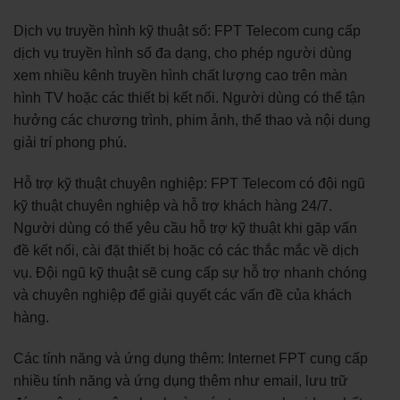
Dịch vụ truyền hình kỹ thuật số: FPT Telecom cung cấp
dịch vụ truyền hình số đa dạng, cho phép người dùng
xem nhiều kênh truyền hình chất lượng cao trên màn
hình TV hoặc các thiết bị kết nối. Người dùng có thể tận
hưởng các chương trình, phim ảnh, thể thao và nội dung
giải trí phong phú.
Hỗ trợ kỹ thuật chuyên nghiệp: FPT Telecom có đội ngũ
kỹ thuật chuyên nghiệp và hỗ trợ khách hàng 24/7.
Người dùng có thể yêu cầu hỗ trợ kỹ thuật khi gặp vấn
đề kết nối, cài đặt thiết bị hoặc có các thắc mắc về dịch
vụ. Đội ngũ kỹ thuật sẽ cung cấp sự hỗ trợ nhanh chóng
và chuyên nghiệp để giải quyết các vấn đề của khách
hàng.
Các tính năng và ứng dụng thêm: Internet FPT cung cấp
nhiều tính năng và ứng dụng thêm như email, lưu trữ