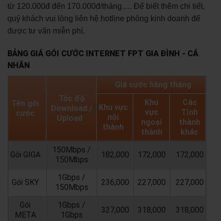
từ 120.000đ đến 170.000đ/tháng…. Để biết thêm chi tiết,
quý khách vui lòng liên hệ hotline phòng kinh doanh để
được tư vấn miễn phí.
BẢNG GIÁ GÓI CƯỚC INTERNET FPT GIA ĐÌNH - CÁ
NHÂN
Giá cước hàng tháng
Tốc độ
Khu
Các
Tên gói
Khu vực
Download /
vực
Tỉnh
cước
nội
Upload
ngoại
thành
thành
thành
khác
150Mbps /
Gói GIGA
182,000
172,000
172,000
150Mbps
1Gbps /
Gói SKY
236,000
227,000
227,000
150Mbps
Gói
1Gbps /
327,000
318,000
318,000
META
1Gbps