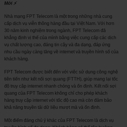
Mới ⚡
Nhà mạng FPT Telecom là một trong những nhà cung
cấp dịch vụ viễn thông hàng đầu tại Việt Nam. Với hơn
30 năm kinh nghiệm trong ngành, FPT Telecom đã
khẳng định vị thế của mình bằng việc cung cấp các dịch
vụ chất lượng cao, đáng tin cậy và đa dạng, đáp ứng
nhu cầu ngày càng tăng về internet và truyền hình số của
khách hàng.
FPT Telecom được biết đến với việc sử dụng công nghệ
tiên tiến như kết nối sợi quang (FTTH), giúp mang lại tốc
độ truy cập internet nhanh chóng và ổn định. Kết nối sợi
quang của FPT Telecom không chỉ cho phép khách
hàng truy cập internet với tốc độ cao mà còn đảm bảo
khả năng truyền tải dữ liệu mượt mà và ổn định.
Một điểm đáng chú ý khác của FPT Telecom là dịch vụ