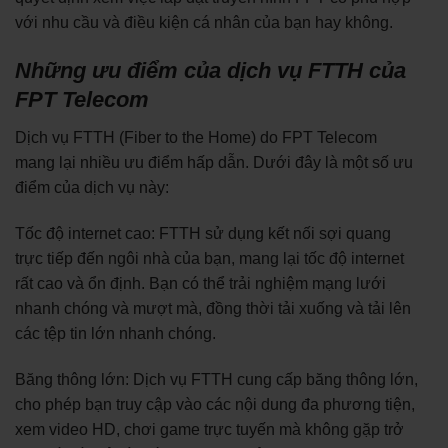
với nhu cầu và điều kiện cá nhân của bạn hay không.
Những ưu điểm của dịch vụ FTTH của
FPT Telecom
Dịch vụ FTTH (Fiber to the Home) do FPT Telecom
mang lại nhiều ưu điểm hấp dẫn. Dưới đây là một số ưu
điểm của dịch vụ này:
Tốc độ internet cao: FTTH sử dụng kết nối sợi quang
trực tiếp đến ngôi nhà của bạn, mang lại tốc độ internet
rất cao và ổn định. Bạn có thể trải nghiệm mạng lưới
nhanh chóng và mượt mà, đồng thời tải xuống và tải lên
các tệp tin lớn nhanh chóng.
Băng thông lớn: Dịch vụ FTTH cung cấp băng thông lớn,
cho phép bạn truy cập vào các nội dung đa phương tiện,
xem video HD, chơi game trực tuyến mà không gặp trở