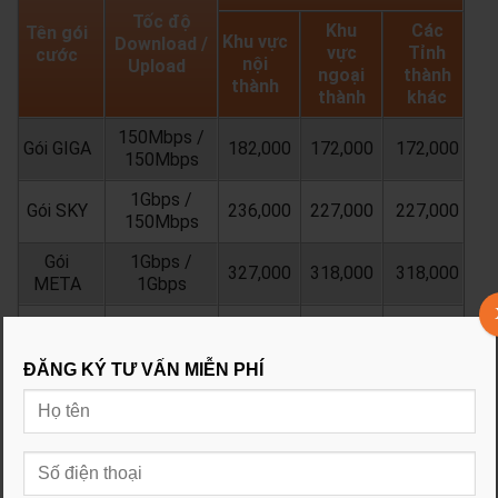
Tốc độ
Khu
Các
Tên gói
Khu vực
Download /
vực
Tỉnh
cước
nội
Upload
ngoại
thành
thành
thành
khác
150Mbps /
Gói GIGA
182,000
172,000
172,000
150Mbps
1Gbps /
Gói SKY
236,000
227,000
227,000
150Mbps
Gói
1Gbps /
327,000
318,000
318,000
META
1Gbps
250Mbps /
Super250
495,000
495,000
495,000
250Mbps
ĐĂNG KÝ TƯ VẤN MIỄN PHÍ
Bảng giá chưa bao gồm thuế VAT 10%
Khu vực các tỉnh thành Việt Nam:
Liên hệ nhân
viên để được tư vấn ngay.