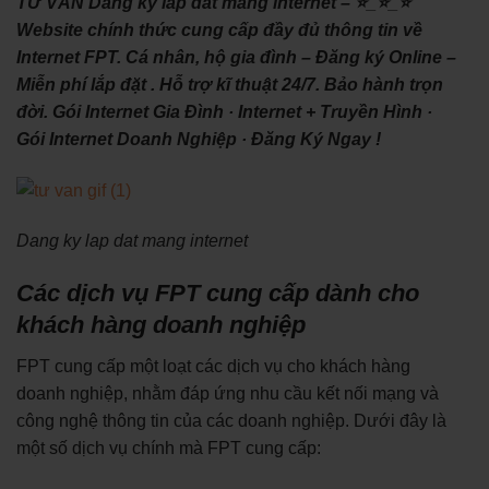
TƯ VẤN Dang ky lap dat mang internet – ⭐_⭐_⭐
Website chính thức cung cấp đầy đủ thông tin về
Internet FPT. Cá nhân, hộ gia đình – Đăng ký Online –
Miễn phí lắp đặt . Hỗ trợ kĩ thuật 24/7. Bảo hành trọn
đời. ‎Gói Internet Gia Đình · ‎Internet + Truyền Hình ·
‎Gói Internet Doanh Nghiệp · ‎Đăng Ký Ngay !
Dang ky lap dat mang internet
Các dịch vụ FPT cung cấp dành cho
khách hàng doanh nghiệp
FPT cung cấp một loạt các dịch vụ cho khách hàng
doanh nghiệp, nhằm đáp ứng nhu cầu kết nối mạng và
công nghệ thông tin của các doanh nghiệp. Dưới đây là
một số dịch vụ chính mà FPT cung cấp: