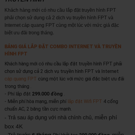
Khách hàng mới có nhu cầu lắp đặt truyền hình FPT
phải chọn sử dụng cả 2 dịch vụ truyền hình FPT và
Internet cáp quang FPT cùng một lúc với mức giá đặc
biệt ưu đãi trong tháng.
BẢNG GIÁ LẮP ĐẶT COMBO INTERNET VÀ TRUYỀN
HÌNH FPT
Khách hàng mới có nhu cầu lắp đặt truyền hình FPT phải
chọn sử dụng cả 2 dịch vụ truyền hình FPT và Internet
cáp quang FPT
cùng một lúc với mức giá đặc biệt ưu đãi
trong tháng .
- Phí lắp đặt
299.000 đồng
.
- Miễn phí hòa mạng, miễn phí
lắp đặt Wifi FPT
4 cổng
chuẩn AC, 2 băng tần cực mạnh.
miễn phí
- Trả sau áp dụng với nhà chính chủ,
box 4K