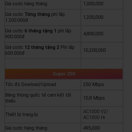
Giá cước hàng tháng
1,000,000
Giá cước
Từng
tháng
phí lắp
1,200,000
1.200.000đ
Giá cước
6 tháng tặng 1
phí lắp
4,800,000
900.000đ
Giá cước
12 tháng tặng 2
Phí lắp
10,200,000
600.000đ
yêu cầu báo giá
xem chi tiết
Super 250
Tốc độ Dowload/Upload
250 Mbps
Băng thông quốc tế cam kết tối
10,8 Mbps
thiểu
AC1000 V2/
Thiết bị trang bị
AC1000 Hi
Giá cước hàng tháng
495,000