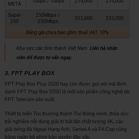
1Gbps / 1Gbps
275,000
275,000
META
Super
250Mbps /
333,000
333,000
250
250Mbps
Bảng giá chưa bao gồm thuế VAT 10%
Khu vực các tỉnh thành Việt Nam:
Liên hệ nhân
viên để được tư vấn ngay.
3. FPT PLAY BOX
FPT Play Box Plus 2020 hay còn được gọi với mã định
danh FPT Play Box S550 là một sản phẩm công nghệ do
FPT Telecom sản xuất.
Thiết bị biến Tivi thường thành Tivi thông minh, thỏa sức
trải nghiệm nội dung giải trí bất tận chất lượng 4K, các
giải bóng đá Ngoại Hạng Anh, Series A và FA Cup cùng
hàng ngàn bộ phim bản quyền đặc sắc.