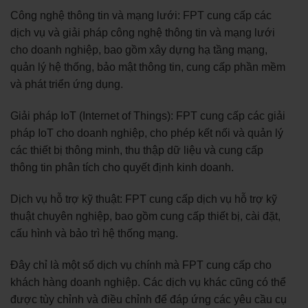
Công nghệ thông tin và mạng lưới: FPT cung cấp các
dịch vụ và giải pháp công nghệ thông tin và mạng lưới
cho doanh nghiệp, bao gồm xây dựng hạ tầng mạng,
quản lý hệ thống, bảo mật thông tin, cung cấp phần mềm
và phát triển ứng dụng.
Giải pháp IoT (Internet of Things): FPT cung cấp các giải
pháp IoT cho doanh nghiệp, cho phép kết nối và quản lý
các thiết bị thông minh, thu thập dữ liệu và cung cấp
thông tin phân tích cho quyết định kinh doanh.
Dịch vụ hỗ trợ kỹ thuật: FPT cung cấp dịch vụ hỗ trợ kỹ
thuật chuyên nghiệp, bao gồm cung cấp thiết bị, cài đặt,
cấu hình và bảo trì hệ thống mạng.
Đây chỉ là một số dịch vụ chính mà FPT cung cấp cho
khách hàng doanh nghiệp. Các dịch vụ khác cũng có thể
được tùy chỉnh và điều chỉnh để đáp ứng các yêu cầu cụ