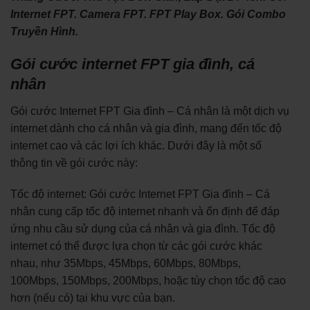
Internet FPT. Camera FPT. FPT Play Box. Gói Combo
Truyền Hình.
Gói cước internet FPT gia đình, cá
nhân
Gói cước Internet FPT Gia đình – Cá nhân là một dịch vụ
internet dành cho cá nhân và gia đình, mang đến tốc độ
internet cao và các lợi ích khác. Dưới đây là một số
thông tin về gói cước này:
Tốc độ internet: Gói cước Internet FPT Gia đình – Cá
nhân cung cấp tốc độ internet nhanh và ổn định để đáp
ứng nhu cầu sử dụng của cá nhân và gia đình. Tốc độ
internet có thể được lựa chọn từ các gói cước khác
nhau, như 35Mbps, 45Mbps, 60Mbps, 80Mbps,
100Mbps, 150Mbps, 200Mbps, hoặc tùy chọn tốc độ cao
hơn (nếu có) tại khu vực của bạn.