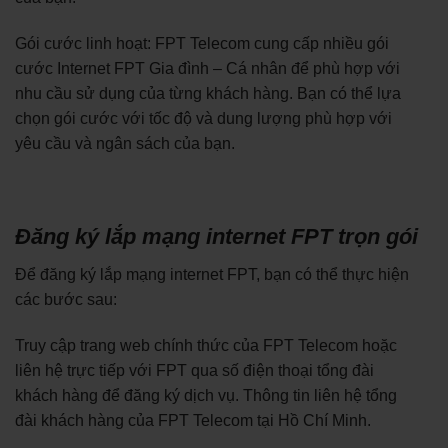
Gói cước linh hoạt: FPT Telecom cung cấp nhiều gói
cước Internet FPT Gia đình – Cá nhân để phù hợp với
nhu cầu sử dụng của từng khách hàng. Bạn có thể lựa
chọn gói cước với tốc độ và dung lượng phù hợp với
yêu cầu và ngân sách của bạn.
Đăng ký lắp mạng internet FPT trọn gói
Để đăng ký lắp mạng internet FPT, bạn có thể thực hiện
các bước sau:
Truy cập trang web chính thức của FPT Telecom hoặc
liên hệ trực tiếp với FPT qua số điện thoại tổng đài
khách hàng để đăng ký dịch vụ. Thông tin liên hệ tổng
đài khách hàng của FPT Telecom tại Hồ Chí Minh.