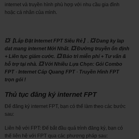
internet và truyền hình phù hợp với nhu cầu gia đình
hoặc cá nhân của mình.
💥【Lắp Đặt Internet FPT Siêu Rẻ】.
💥 Dang ky lap
dat mang internet Mới Nhất.
💥 Đường truyền ổn định
+ Liên tục giảm cước.
💥 Bảo trì miễn phí + Tư vấn &
hỗ trợ tại nhà.
💥 Với Nhiều Lựa Chọn: ‎Gói Combo
FPT · ‎Internet Cáp Quang FPT · ‎Truyền Hình FPT
trọn gói !
Thủ tục đăng ký internet FPT
Để đăng ký internet FPT, bạn có thể làm theo các bước
sau:
Liên hệ với FPT: Để bắt đầu quá trình đăng ký, bạn có
thể liên hệ với FPT qua các phương pháp sau: