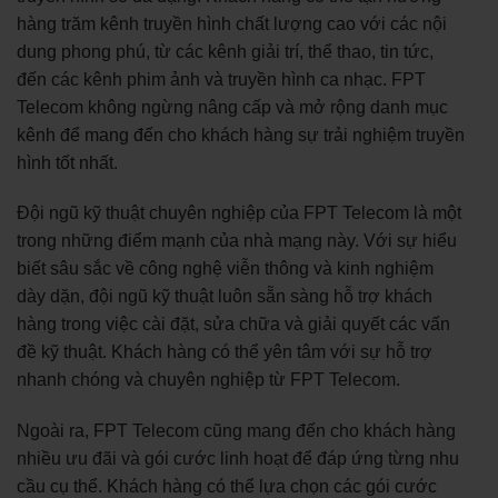
hàng trăm kênh truyền hình chất lượng cao với các nội
dung phong phú, từ các kênh giải trí, thể thao, tin tức,
đến các kênh phim ảnh và truyền hình ca nhạc. FPT
Telecom không ngừng nâng cấp và mở rộng danh mục
kênh để mang đến cho khách hàng sự trải nghiệm truyền
hình tốt nhất.
Đội ngũ kỹ thuật chuyên nghiệp của FPT Telecom là một
trong những điểm mạnh của nhà mạng này. Với sự hiểu
biết sâu sắc về công nghệ viễn thông và kinh nghiệm
dày dặn, đội ngũ kỹ thuật luôn sẵn sàng hỗ trợ khách
hàng trong việc cài đặt, sửa chữa và giải quyết các vấn
đề kỹ thuật. Khách hàng có thể yên tâm với sự hỗ trợ
nhanh chóng và chuyên nghiệp từ FPT Telecom.
Ngoài ra, FPT Telecom cũng mang đến cho khách hàng
nhiều ưu đãi và gói cước linh hoạt để đáp ứng từng nhu
cầu cụ thể. Khách hàng có thể lựa chọn các gói cước