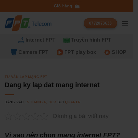
Bỏ
Giỏ hàng
qua
nội
0772073633
dung
Internet FPT
Truyền hình FPT
Camera FPT
FPT play box
SHOP
TƯ VẤN LẮP MẠNG FPT
Dang ky lap dat mang internet
ĐĂNG VÀO
15 THÁNG 6, 2023
BỞI
QUANTRI
Đánh giá bài viết này
Vì sao nên chọn mạng internet FPT?