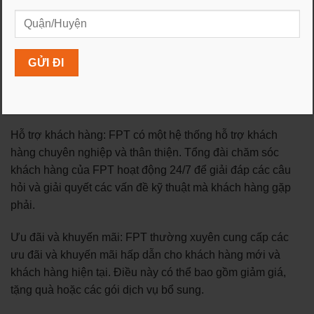
gói dịch vụ phù hợp với tốc độ internet, số lượng kênh
truyền hình và các tính năng bổ sung khác.
Khả năng phủ sóng rộng: FPT có khả năng phủ sóng
rộng khắp cả nước, bao gồm cả các khu vực đô thị và
vùng nông thôn. Điều này cho phép nhiều người dùng
trên khắp quốc gia truy cập dịch vụ internet của FPT.
Hỗ trợ khách hàng: FPT có một hệ thống hỗ trợ khách
hàng chuyên nghiệp và thân thiện. Tổng đài chăm sóc
khách hàng của FPT hoạt động 24/7 để giải đáp các câu
hỏi và giải quyết các vấn đề kỹ thuật mà khách hàng gặp
phải.
Ưu đãi và khuyến mãi: FPT thường xuyên cung cấp các
ưu đãi và khuyến mãi hấp dẫn cho khách hàng mới và
khách hàng hiện tại. Điều này có thể bao gồm giảm giá,
tặng quà hoặc các gói dịch vụ bổ sung.