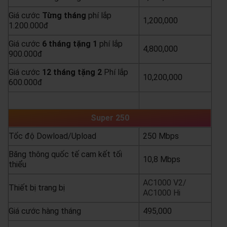
Giá cước
Từng
tháng
phí lắp
1,200,000
1.200.000đ
Giá cước
6 tháng tặng 1
phí lắp
4,800,000
900.000đ
Giá cước
12 tháng tặng 2
Phí lắp
10,200,000
600.000đ
yêu cầu báo giá
xem chi tiết
Super 250
Tốc độ Dowload/Upload
250 Mbps
Băng thông quốc tế cam kết tối
10,8 Mbps
thiểu
AC1000 V2/
Thiết bị trang bị
AC1000 Hi
Giá cước hàng tháng
495,000