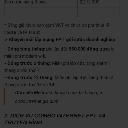
Giá cước hàng tháng
2,272,000
yêu cầu báo giá
xem chi tiết
* Bảng giá chưa bao gồm
VAT
và chưa có phí thuê
IP
route
và
IP front
✓ Khuyến mãi lắp mạng FPT gói cước doanh nghiệp
- Đóng từng tháng:
phí lắp đặt
550.000 đồng
trang bị
miễn phí modem wifi.
- Đóng trước 6 tháng:
Miễn phí lắp đặt, tặng thêm 1
tháng cước thứ 7.
- Đóng trước 12 tháng:
Miễn phí lắp đặt, tặng thêm 2
tháng cước thứ 13 và 14.
Gói cước Meta
xem khuyến mãi tại bảng giá
cước internet gia đình
2. DỊCH VỤ COMBO INTERNET FPT VÀ
TRUYỀN HÌNH