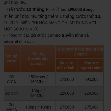
phí box 4K
.
- Trả trước
12 tháng
,
Phí khởi tạo
299.000 đồng
miễn phí box 4K, tặng thêm 1 tháng cước thứ
13.
* LƯU Ý: MIỄN PHÍ HÒA MẠNG CHỈ ÁP DỤNG VỚI
MỘT SỐ KHU VỰC
- Thông tin các gói cước
combo truyền hình và
internet
như sau:
Giá cước hàng tháng gói
Tốc độ
Combo
Tên gói
Download /
cước
Khu vực
Khu vực
Upload
nội thành
ngoại thành
Gói
150Mbps /
213,000
195,000
GIGA
150Mbps
1Gbps /
Gói SKY
229,000
229,000
150Mbps
Gói
1Gbps / 1Gbps
275,000
275,000
META