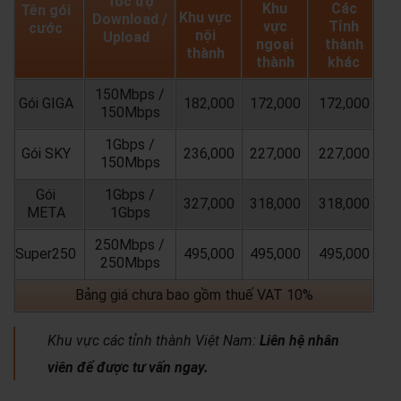
Tốc độ
Khu
Các
Tên gói
Khu vực
Download /
vực
Tỉnh
cước
nội
Upload
ngoại
thành
thành
thành
khác
150Mbps /
Gói GIGA
182,000
172,000
172,000
150Mbps
1Gbps /
Gói SKY
236,000
227,000
227,000
150Mbps
Gói
1Gbps /
327,000
318,000
318,000
META
1Gbps
250Mbps /
Super250
495,000
495,000
495,000
250Mbps
Bảng giá chưa bao gồm thuế VAT 10%
Khu vực các tỉnh thành Việt Nam:
Liên hệ nhân
viên để được tư vấn ngay.