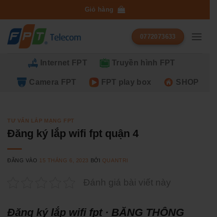
Bỏ
Giỏ hàng
qua
nội
0772073633
dung
Internet FPT
Truyền hình FPT
Camera FPT
FPT play box
SHOP
TƯ VẤN LẮP MẠNG FPT
Đăng ký lắp wifi fpt quận 4
ĐĂNG VÀO
15 THÁNG 6, 2023
BỞI
QUANTRI
Đánh giá bài viết này
Đăng ký lắp wifi fpt · BĂNG THÔNG