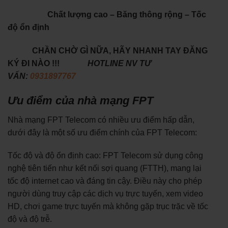
Chất lượng cao – Băng thông rộng – Tốc
độ ổn định
CHẦN CHỜ GÌ NỮA, HÃY NHANH TAY ĐĂNG
KÝ ĐI NÀO !!!
HOTLINE NV TƯ
VẤN:
0931897767
Ưu điểm của nhà mạng FPT
Nhà mạng FPT Telecom có nhiều ưu điểm hấp dẫn,
dưới đây là một số ưu điểm chính của FPT Telecom:
Tốc độ và độ ổn định cao: FPT Telecom sử dụng công
nghệ tiên tiến như kết nối sợi quang (FTTH), mang lại
tốc độ internet cao và đáng tin cậy. Điều này cho phép
người dùng truy cập các dịch vụ trực tuyến, xem video
HD, chơi game trực tuyến mà không gặp trục trặc về tốc
độ và độ trễ.