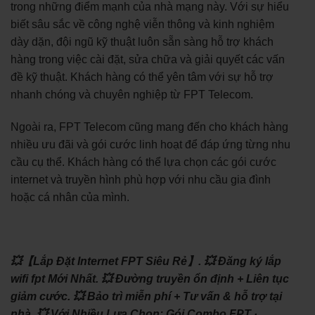
trong những điểm mạnh của nhà mạng này. Với sự hiểu
biết sâu sắc về công nghệ viễn thông và kinh nghiệm
dày dặn, đội ngũ kỹ thuật luôn sẵn sàng hỗ trợ khách
hàng trong việc cài đặt, sửa chữa và giải quyết các vấn
đề kỹ thuật. Khách hàng có thể yên tâm với sự hỗ trợ
nhanh chóng và chuyên nghiệp từ FPT Telecom.
Ngoài ra, FPT Telecom cũng mang đến cho khách hàng
nhiều ưu đãi và gói cước linh hoạt để đáp ứng từng nhu
cầu cụ thể. Khách hàng có thể lựa chọn các gói cước
internet và truyền hình phù hợp với nhu cầu gia đình
hoặc cá nhân của mình.
💥【Lắp Đặt Internet FPT Siêu Rẻ】.
💥 Đăng ký lắp
wifi fpt Mới Nhất.
💥 Đường truyền ổn định + Liên tục
giảm cước.
💥 Bảo trì miễn phí + Tư vấn & hỗ trợ tại
nhà.
💥 Với Nhiều Lựa Chọn: ‎Gói Combo FPT ·