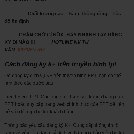
Chất lượng cao – Băng thông rộng – Tốc
độ ổn định
CHẦN CHỜ GÌ NỮA, HÃY NHANH TAY ĐĂNG
KÝ ĐI NÀO !!!
HOTLINE NV TƯ
VẤN:
0931897767
Cách đăng ký k+ trên truyền hình fpt
Để đăng ký dịch vụ K+ trên truyền hình FPT, bạn có thể
làm theo các bước sau:
Liên hệ với FPT: Gọi tổng đài chăm sóc khách hàng của
FPT hoặc truy cập trang web chính thức của FPT để liên
hệ với đội ngũ hỗ trợ khách hàng.
Thông báo yêu cầu đăng ký K+: Cung cấp thông tin rõ
ràng về yêu cầu đăng ký dịch vụ K+ cho nhân viên hỗ trợ