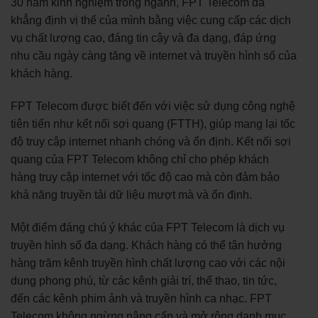
30 năm kinh nghiệm trong ngành, FPT Telecom đã
khẳng định vị thế của mình bằng việc cung cấp các dịch
vụ chất lượng cao, đáng tin cậy và đa dạng, đáp ứng
nhu cầu ngày càng tăng về internet và truyền hình số của
khách hàng.
FPT Telecom được biết đến với việc sử dụng công nghệ
tiên tiến như kết nối sợi quang (FTTH), giúp mang lại tốc
độ truy cập internet nhanh chóng và ổn định. Kết nối sợi
quang của FPT Telecom không chỉ cho phép khách
hàng truy cập internet với tốc độ cao mà còn đảm bảo
khả năng truyền tải dữ liệu mượt mà và ổn định.
Một điểm đáng chú ý khác của FPT Telecom là dịch vụ
truyền hình số đa dạng. Khách hàng có thể tận hưởng
hàng trăm kênh truyền hình chất lượng cao với các nội
dung phong phú, từ các kênh giải trí, thể thao, tin tức,
đến các kênh phim ảnh và truyền hình ca nhạc. FPT
Telecom không ngừng nâng cấp và mở rộng danh mục