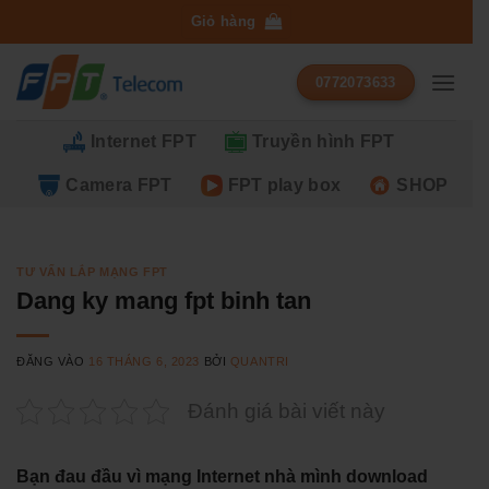
Bỏ
Giỏ hàng
qua
nội
0772073633
dung
Internet FPT
Truyền hình FPT
Camera FPT
FPT play box
SHOP
TƯ VẤN LẮP MẠNG FPT
Dang ky mang fpt binh tan
ĐĂNG VÀO
16 THÁNG 6, 2023
BỞI
QUANTRI
Đánh giá bài viết này
Bạn đau đầu vì mạng Internet nhà mình download