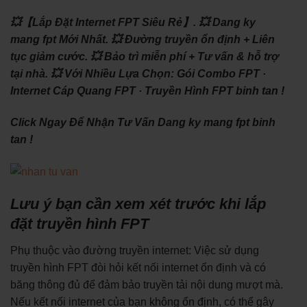
💥【Lắp Đặt Internet FPT Siêu Rẻ】.
💥 Dang ky
mang fpt Mới Nhất.
💥 Đường truyền ổn định + Liên
tục giảm cước.
💥 Bảo trì miễn phí + Tư vấn & hỗ trợ
tại nhà.
💥 Với Nhiều Lựa Chọn: ‎Gói Combo FPT ·
‎Internet Cáp Quang FPT · ‎Truyền Hình FPT binh tan !
Click Ngay Để Nhận Tư Vấn Dang ky mang fpt binh
tan !
Lưu ý bạn cần xem xét trước khi lắp
đặt truyền hình FPT
Phụ thuộc vào đường truyền internet: Việc sử dụng
truyền hình FPT đòi hỏi kết nối internet ổn định và có
băng thông đủ để đảm bảo truyền tải nội dung mượt mà.
Nếu kết nối internet của bạn không ổn định, có thể gây