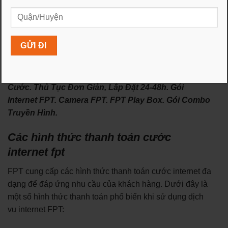
GIÁ SẢN PHẨM: 1.690.000 VNĐ
💥【HOT-Lắp Mạng FPT Toàn Quốc 】 Dang ky mang
fpt binh tan – Tổng Đài Đăng Kí Lắp Mạng FPT Toàn
Quốc, Khuyến Mãi Cực Sốc, Tặng Thêm 2 Tháng
Cước. Thủ Tục Đơn Giản, Lắp Đặt 24-48h. Gói
Internet FPT. Camera FPT. FPT Play Box. Gói Combo
Truyền Hình.
Các hình thức thanh toán cước
internet fpt
FPT cung cấp các hình thức thanh toán cước internet đa
dạng để đáp ứng nhu cầu của khách hàng. Dưới đây là
một số hình thức thanh toán phổ biến khi sử dụng dịch
vụ internet FPT: