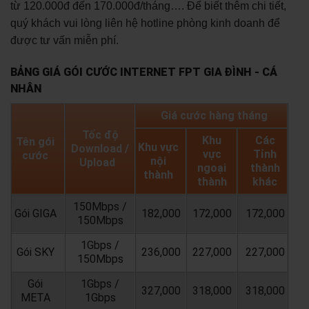
từ 120.000đ đến 170.000đ/tháng…. Để biết thêm chi tiết,
quý khách vui lòng liên hệ hotline phòng kinh doanh để
được tư vấn miễn phí.
BẢNG GIÁ GÓI CƯỚC INTERNET FPT GIA ĐÌNH - CÁ
NHÂN
Giá cước hàng tháng
Tốc độ
Khu
Các
Tên gói
Khu vực
Download /
vực
Tỉnh
cước
nội
Upload
ngoại
thành
thành
thành
khác
150Mbps /
Gói GIGA
182,000
172,000
172,000
150Mbps
1Gbps /
Gói SKY
236,000
227,000
227,000
150Mbps
Gói
1Gbps /
327,000
318,000
318,000
META
1Gbps