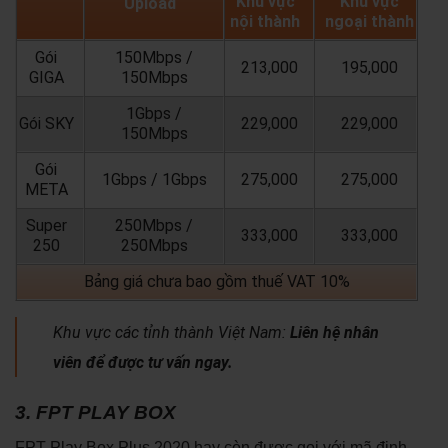
Khu vực
Khu vực
Upload
nội thành
ngoại thành
Gói
150Mbps /
213,000
195,000
GIGA
150Mbps
1Gbps /
Gói SKY
229,000
229,000
150Mbps
Gói
1Gbps / 1Gbps
275,000
275,000
META
Super
250Mbps /
333,000
333,000
250
250Mbps
Bảng giá chưa bao gồm thuế VAT 10%
Khu vực các tỉnh thành Việt Nam:
Liên hệ nhân
viên để được tư vấn ngay.
3. FPT PLAY BOX
FPT Play Box Plus 2020 hay còn được gọi với mã định