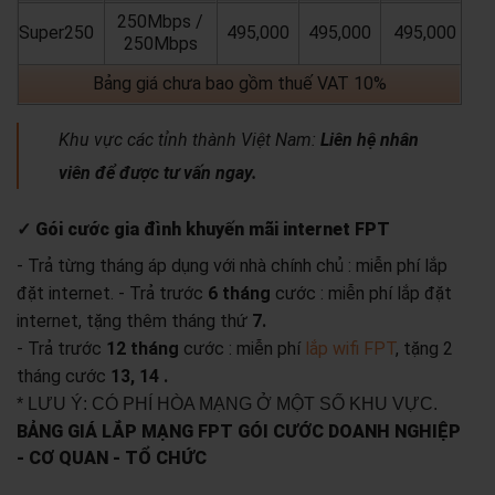
250Mbps /
Super250
495,000
495,000
495,000
250Mbps
Bảng giá chưa bao gồm thuế VAT 10%
Khu vực các tỉnh thành Việt Nam:
Liên hệ nhân
viên để được tư vấn ngay.
✓ Gói cước gia đình khuyến mãi internet FPT
- Trả từng tháng áp dụng với nhà chính chủ : miễn phí lắp
đặt internet.
- Trả trước
6 tháng
cước : miễn phí lắp đặt
internet, tặng thêm tháng thứ
7.
- Trả trước
12 tháng
cước : miễn phí
lắp wifi FPT
, tặng 2
tháng cước
13, 14 .
* LƯU Ý: CÓ PHÍ HÒA MẠNG Ở MỘT SỐ KHU VỰC.
BẢNG GIÁ LẮP MẠNG FPT GÓI CƯỚC DOANH NGHIỆP
- CƠ QUAN - TỔ CHỨC