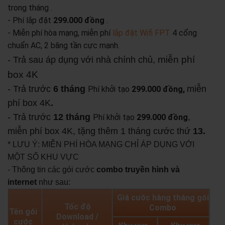
trong tháng .
- Phí lắp đặt
299.000 đồng
.
- Miễn phí hòa mạng, miễn phí
lắp đặt Wifi FPT
4 cổng
chuẩn AC, 2 băng tần cực mạnh.
miễn phí
- Trả sau áp dụng với nhà chính chủ,
box 4K
- Trả trước
6 tháng
miễn
Phí khởi tạo
299.000 đồng,
phí box 4K
.
- Trả trước
12 tháng
,
Phí khởi tạo
299.000 đồng
miễn phí box 4K, tặng thêm 1 tháng cước thứ
13.
* LƯU Ý: MIỄN PHÍ HÒA MẠNG CHỈ ÁP DỤNG VỚI
MỘT SỐ KHU VỰC
- Thông tin các gói cước
combo truyền hình và
internet
như sau:
Giá cước hàng tháng gói
Tốc độ
Combo
Tên gói
Download /
cước