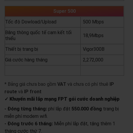
Super 500
Tốc độ Dowload/Upload
500 Mbps
Băng thông quốc tế cam kết tối
18,9Mbps
thiểu
Thiết bị trang bị
Vigor300B
Giá cước hàng tháng
2,272,000
yêu cầu báo giá
xem chi tiết
* Bảng giá chưa bao gồm
VAT
và chưa có phí thuê
IP
route
và
IP front
✓ Khuyến mãi lắp mạng FPT gói cước doanh nghiệp
- Đóng từng tháng:
phí lắp đặt
550.000 đồng
trang bị
miễn phí modem wifi.
- Đóng trước 6 tháng:
Miễn phí lắp đặt, tặng thêm 1
tháng cước thứ 7.