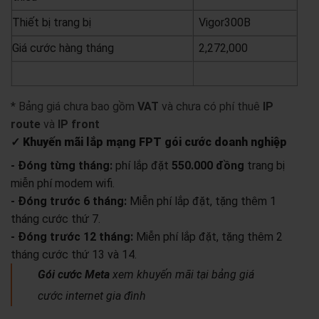
Thiết bị trang bị
Vigor300B
Giá cước hàng tháng
2,272,000
yêu cầu báo giá
xem chi tiết
* Bảng giá chưa bao gồm
VAT
và chưa có phí thuê
IP
route
và
IP front
✓ Khuyến mãi lắp mạng FPT gói cước doanh nghiệp
- Đóng từng tháng:
phí lắp đặt
550.000 đồng
trang bị
miễn phí modem wifi.
- Đóng trước 6 tháng:
Miễn phí lắp đặt, tặng thêm 1
tháng cước thứ 7.
- Đóng trước 12 tháng:
Miễn phí lắp đặt, tặng thêm 2
tháng cước thứ 13 và 14.
Gói cước Meta
xem khuyến mãi tại bảng giá
cước internet gia đình