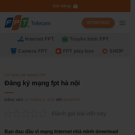
Bỏ
Giỏ hàng
qua
nội
0772073633
dung
Internet FPT
Truyền hình FPT
Camera FPT
FPT play box
SHOP
TƯ VẤN LẮP MẠNG FPT
Đăng ký mạng fpt hà nội
ĐĂNG VÀO
16 THÁNG 6, 2023
BỞI
QUANTRI
Đánh giá bài viết này
Bạn đau đầu vì mạng Internet nhà mình download