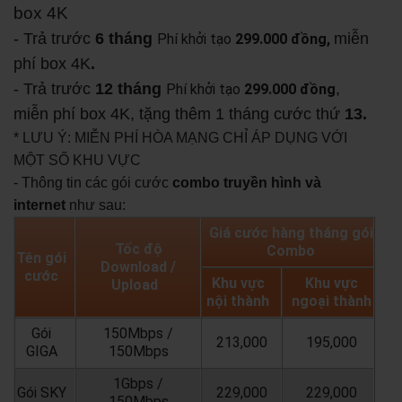
box 4K
- Trả trước
6 tháng
miễn
Phí khởi tạo
299.000 đồng,
phí box 4K
.
- Trả trước
12 tháng
,
Phí khởi tạo
299.000 đồng
miễn phí box 4K, tặng thêm 1 tháng cước thứ
13.
* LƯU Ý: MIỄN PHÍ HÒA MẠNG CHỈ ÁP DỤNG VỚI
MỘT SỐ KHU VỰC
- Thông tin các gói cước
combo truyền hình và
internet
như sau:
Giá cước hàng tháng gói
Tốc độ
Combo
Tên gói
Download /
cước
Khu vực
Khu vực
Upload
nội thành
ngoại thành
Gói
150Mbps /
213,000
195,000
GIGA
150Mbps
1Gbps /
Gói SKY
229,000
229,000
150Mbps