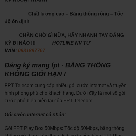
Chất lượng cao – Băng thông rộng – Tốc
độ ổn định
CHẦN CHỜ GÌ NỮA, HÃY NHANH TAY ĐĂNG
KÝ ĐI NÀO !!!
HOTLINE NV TƯ
VẤN:
0931897767
Đăng ký mạng fpt · BĂNG THÔNG
KHÔNG GIỚI HẠN !
FPT Telecom cung cấp nhiều gói cước internet và truyền
hình phong phú cho khách hàng. Dưới đây là một số gói
cước phổ biến hiện tại của FPT Telecom:
Gói cước Internet cá nhân:
Gói FPT Play Box 50Mbps: Tốc độ 50Mbps, băng thông
không giới hạn, kèm theo dịch vụ truyền hình FPT Play