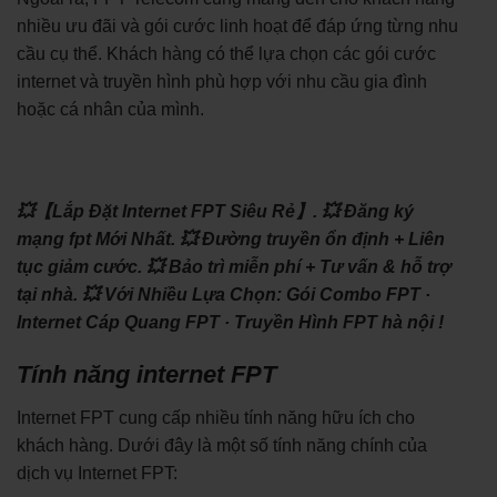
nhiều ưu đãi và gói cước linh hoạt để đáp ứng từng nhu
cầu cụ thể. Khách hàng có thể lựa chọn các gói cước
internet và truyền hình phù hợp với nhu cầu gia đình
hoặc cá nhân của mình.
💥【Lắp Đặt Internet FPT Siêu Rẻ】.
💥 Đăng ký
mạng fpt Mới Nhất.
💥 Đường truyền ổn định + Liên
tục giảm cước.
💥 Bảo trì miễn phí + Tư vấn & hỗ trợ
tại nhà.
💥 Với Nhiều Lựa Chọn: ‎Gói Combo FPT ·
‎Internet Cáp Quang FPT · ‎Truyền Hình FPT hà nội !
Tính năng internet FPT
Internet FPT cung cấp nhiều tính năng hữu ích cho
khách hàng. Dưới đây là một số tính năng chính của
dịch vụ Internet FPT: