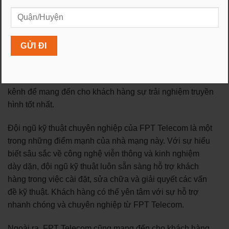
Một điểm đáng chú ý khác của FPT Telecom là dịch vụ
truyền hình số đa dạng. Khách hàng có thể tận hưởng
hàng trăm kênh truyền hình chất lượng cao với các nội
dung phong phú, từ các kênh giải trí, thể thao, tin tức,
đến các kênh phim ảnh và truyền hình ca nhạc. FPT
Telecom không ngừng nâng cấp và mở rộng danh mục
kênh để mang đến cho khách hàng sự trải nghiệm truyền
hình tốt nhất.
Đội ngũ kỹ thuật chuyên nghiệp của FPT Telecom là một
trong những điểm mạnh của nhà mạng này. Với sự hiểu
biết sâu sắc về công nghệ viễn thông và kinh nghiệm
dày dặn, đội ngũ kỹ thuật luôn sẵn sàng hỗ trợ khách
hàng trong việc cài đặt, sửa chữa và giải quyết các vấn
đề kỹ thuật. Khách hàng có thể yên tâm với sự hỗ trợ
nhanh chóng và chuyên nghiệp từ FPT Telecom.
Ngoài ra, FPT Telecom cũng mang đến cho khách hàng