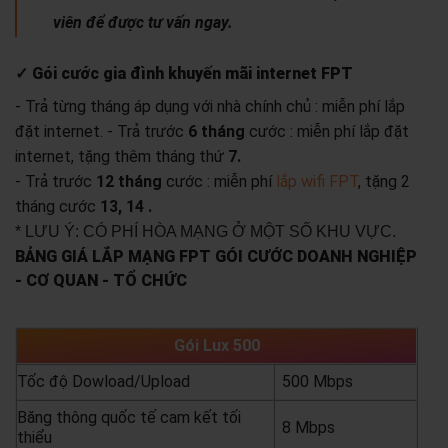
viên để được tư vấn ngay.
✓ Gói cước gia đình khuyến mãi internet FPT
- Trả từng tháng áp dụng với nhà chính chủ : miễn phí lắp
đặt internet.
- Trả trước
6 tháng
cước : miễn phí lắp đặt
internet, tặng thêm tháng thứ
7.
- Trả trước
12 tháng
cước : miễn phí
lắp wifi FPT
, tặng 2
tháng cước
13, 14 .
* LƯU Ý: CÓ PHÍ HÒA MẠNG Ở MỘT SỐ KHU VỰC.
BẢNG GIÁ LẮP MẠNG FPT GÓI CƯỚC DOANH NGHIỆP
- CƠ QUAN - TỔ CHỨC
Gói Lux 500
Tốc độ Dowload/Upload
500 Mbps
Băng thông quốc tế cam kết tối
8 Mbps
thiểu