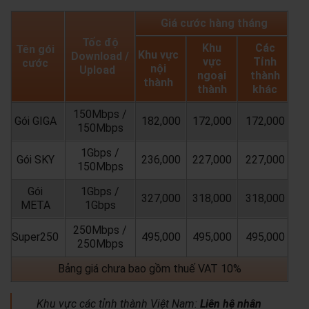
Giá cước hàng tháng
Tốc độ
Khu
Các
Tên gói
Khu vực
Download /
vực
Tỉnh
cước
nội
Upload
ngoại
thành
thành
thành
khác
150Mbps /
Gói GIGA
182,000
172,000
172,000
150Mbps
1Gbps /
Gói SKY
236,000
227,000
227,000
150Mbps
Gói
1Gbps /
327,000
318,000
318,000
META
1Gbps
250Mbps /
Super250
495,000
495,000
495,000
250Mbps
Bảng giá chưa bao gồm thuế VAT 10%
Khu vực các tỉnh thành Việt Nam:
Liên hệ nhân