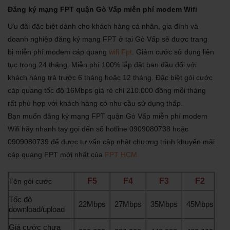
Đăng ký mạng FPT quận Gò Vấp miễn phí modem Wifi
Ưu đãi đặc biệt dành cho khách hàng cá nhân, gia đình và
doanh nghiệp đăng ký mạng FPT ở tại Gò Vấp sẽ được trang
bị miễn phí modem cáp quang
wifi Fpt
. Giảm cước sử dụng liên
tục trong 24 tháng. Miễn phí 100% lắp đặt ban đầu đối với
khách hàng trả trước 6 tháng hoặc 12 tháng. Đặc biệt gói cước
cáp quang tốc độ 16Mbps giá rẻ chỉ 210.000 đồng mỗi tháng
rất phù hợp với khách hàng có nhu cầu sử dụng thấp.
Bạn muốn đăng ký mạng FPT quận Gò Vấp miễn phí modem
Wifi hãy nhanh tay gọi đến số hotline 0909080738 hoặc
0909080739 để được tư vấn cập nhật chương trình khuyến mãi
cáp quang FPT mới nhất của
FPT HCM
F5
F4
F3
F2
Tên gói cước
Tốc độ
22Mbps
27Mbps
35Mbps
45Mbps
download/upload
Giá cước chưa