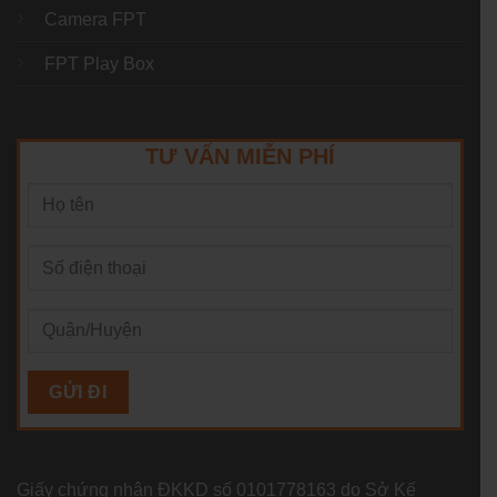
Camera FPT
FPT Play Box
TƯ VẤN MIỄN PHÍ
Giấy chứng nhận ĐKKD số 0101778163 do Sở Kế