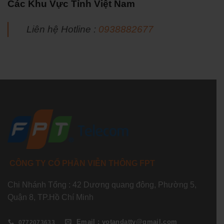
Các Khu Vực Tỉnh Việt Nam
Liên hệ Hotline :
0938882677
CÔNG TY CỔ PHẦN VIỄN THÔNG FPT
Chi Nhánh Tổng : 42 Dương quang đông, Phường 5,
Quận 8, TP.Hồ Chí Minh
Email : votandattv@gmail.com
0772073633