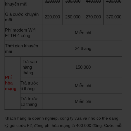
320.000
380.000
440.000
480.000
khuyến mãi
Giá cước khuyến
220.000
250.000
270.000
370.000
mãi
Phí modem Wifi
Miễn phí
FTTH 4 cổng
Thời gian khuyến
24 tháng
mãi
Trả sau
hàng
150.000
tháng
Phí
hòa
Trả trước
Miễn phí
mạng
6 tháng
Trả trước
Miễn phí
12 tháng
Khách hàng là doanh nghiệp, công ty vừa và nhỏ có thề đăng
ký gói cước F2, đóng phí hòa mạng là 400.000 đồng. Cước mỗi