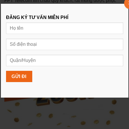
FPT Telecom xin chào quý khách, rất mong được phục
vụ quý khách
ĐĂNG KÝ TƯ VẤN MIỄN PHÍ