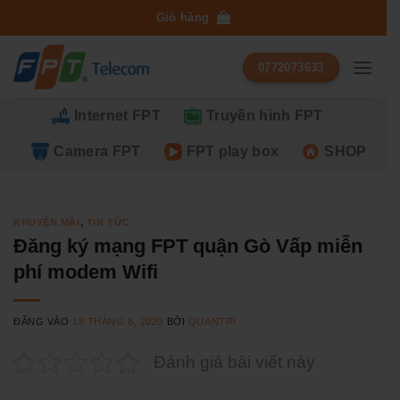
Bỏ
Giỏ hàng
qua
nội
0772073633
dung
Internet FPT
Truyền hình FPT
Camera FPT
FPT play box
SHOP
KHUYẾN MÃI
,
TIN TỨC
Đăng ký mạng FPT quận Gò Vấp miễn
phí modem Wifi
ĐĂNG VÀO
18 THÁNG 8, 2020
BỞI
QUANTRI
Đánh giá bài viết này