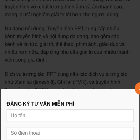
truyền hình với chất lượng hình ảnh và âm thanh cao,
mang lại trải nghiệm giải trí tốt hơn cho người dùng.
Đa dạng nội dung: Truyền hình FPT cung cấp nhiều
kênh truyền hình và nội dung đa dạng, bao gồm các
kênh về tin tức, giải trí, thể thao, phim ảnh, giáo dục và
nhiều hơn nữa, đáp ứng nhu cầu giải trí của nhiều thành
viên trong gia đình.
Dịch vụ tương tác: FPT cung cấp các dịch vụ tương tác
như Xem lại (timeshift), Ghi lại (PVR), và truyền hình
theo yêu cầu (VOD), cho phép bạn xem lại các chương
trình đã phát sóng và tùy chỉnh thời gian xem theo ý
ĐĂNG KÝ TƯ VẤN MIỄN PHÍ
muốn.
Kết nối internet và ứng dụng: Truyền hình FPT kết hợp
cùng gói internet, cho phép bạn truy cập internet và sử
dụng các ứng dụng trực tuyến trên màn hình TV của