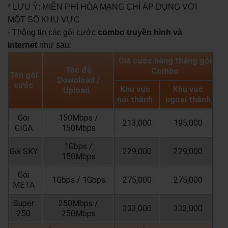
* LƯU Ý: MIỄN PHÍ HÒA MẠNG CHỈ ÁP DỤNG VỚI
MỘT SỐ KHU VỰC
- Thông tin các gói cước
combo truyền hình và
internet
như sau:
Giá cước hàng tháng gói
Tốc độ
Combo
Tên gói
Download /
cước
Khu vực
Khu vực
Upload
nội thành
ngoại thành
Gói
150Mbps /
213,000
195,000
GIGA
150Mbps
1Gbps /
Gói SKY
229,000
229,000
150Mbps
Gói
1Gbps / 1Gbps
275,000
275,000
META
Super
250Mbps /
333,000
333,000
250
250Mbps