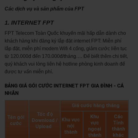
Các dịch vụ và sản phẩm của FPT
1. INTERNET FPT
FPT Telecom Toàn Quốc khuyến mãi hấp dẫn dành cho
khách hàng khi đăng ký lắp đặt internet FPT: Miễn phí
lắp đặt, miễn phí modem Wifi 4 cổng, giảm cước liên tục
từ 120.000đ đến 170.000đ/tháng…. Để biết thêm chi tiết,
quý khách vui lòng liên hệ hotline phòng kinh doanh để
được tư vấn miễn phí.
BẢNG GIÁ GÓI CƯỚC INTERNET FPT GIA ĐÌNH - CÁ
NHÂN
Giá cước hàng tháng
Tốc độ
Khu
Các
Tên gói
Khu vực
Download /
vực
Tỉnh
cước
nội
Upload
ngoại
thành
thành
thành
khác