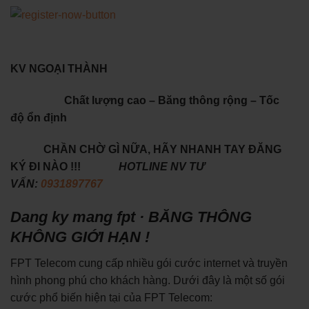
KV NGOẠI THÀNH
Chất lượng cao – Băng thông rộng – Tốc
độ ổn định
CHẦN CHỜ GÌ NỮA, HÃY NHANH TAY ĐĂNG
KÝ ĐI NÀO !!!
HOTLINE NV TƯ
VẤN:
0931897767
Dang ky mang fpt · BĂNG THÔNG
KHÔNG GIỚI HẠN !
FPT Telecom cung cấp nhiều gói cước internet và truyền
hình phong phú cho khách hàng. Dưới đây là một số gói
cước phổ biến hiện tại của FPT Telecom: