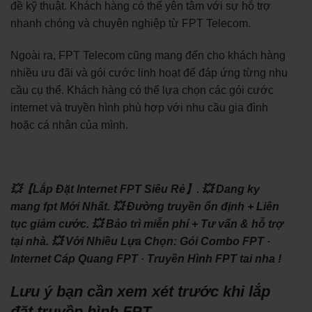
đề kỹ thuật. Khách hàng có thể yên tâm với sự hỗ trợ
nhanh chóng và chuyên nghiệp từ FPT Telecom.
Ngoài ra, FPT Telecom cũng mang đến cho khách hàng
nhiều ưu đãi và gói cước linh hoạt để đáp ứng từng nhu
cầu cụ thể. Khách hàng có thể lựa chọn các gói cước
internet và truyền hình phù hợp với nhu cầu gia đình
hoặc cá nhân của mình.
💥【Lắp Đặt Internet FPT Siêu Rẻ】.
💥 Dang ky
mang fpt Mới Nhất.
💥 Đường truyền ổn định + Liên
tục giảm cước.
💥 Bảo trì miễn phí + Tư vấn & hỗ trợ
tại nhà.
💥 Với Nhiều Lựa Chọn: ‎Gói Combo FPT ·
‎Internet Cáp Quang FPT · ‎Truyền Hình FPT tai nha !
Lưu ý bạn cần xem xét trước khi lắp
đặt truyền hình FPT