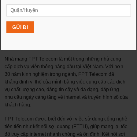
mình, như xem YouTube, Netflix, Facebook, và nhiều
ứng dụng khác.
Lắp Mạng FPT tai nha
⚡ Lắp Đặt Internet FPT tai nha – Miễn Phí Hòa Mạng
Mới ⚡
Nhà mạng FPT Telecom là một trong những nhà cung
cấp dịch vụ viễn thông hàng đầu tại Việt Nam. Với hơn
30 năm kinh nghiệm trong ngành, FPT Telecom đã
khẳng định vị thế của mình bằng việc cung cấp các dịch
vụ chất lượng cao, đáng tin cậy và đa dạng, đáp ứng
nhu cầu ngày càng tăng về internet và truyền hình số của
khách hàng.
FPT Telecom được biết đến với việc sử dụng công nghệ
tiên tiến như kết nối sợi quang (FTTH), giúp mang lại tốc
độ truy cập internet nhanh chóng và ổn định. Kết nối sợi