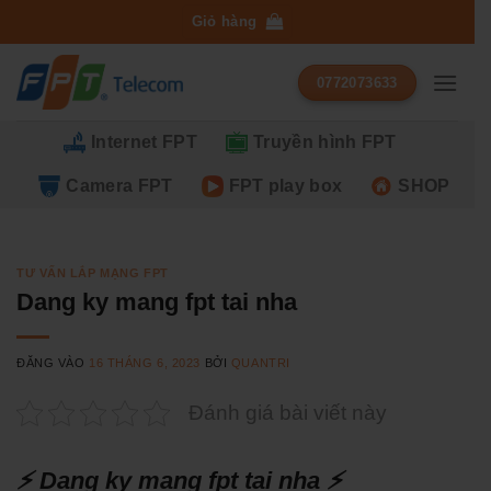
Bỏ
Giỏ hàng
qua
nội
0772073633
dung
Internet FPT
Truyền hình FPT
Camera FPT
FPT play box
SHOP
TƯ VẤN LẮP MẠNG FPT
Dang ky mang fpt tai nha
ĐĂNG VÀO
16 THÁNG 6, 2023
BỞI
QUANTRI
Đánh giá bài viết này
⚡ Dang ky mang fpt tai nha ⚡