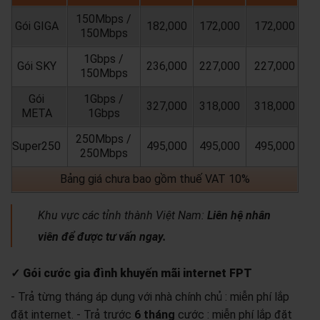
150Mbps /
Gói GIGA
182,000
172,000
172,000
150Mbps
1Gbps /
Gói SKY
236,000
227,000
227,000
150Mbps
Gói
1Gbps /
327,000
318,000
318,000
META
1Gbps
250Mbps /
Super250
495,000
495,000
495,000
250Mbps
Bảng giá chưa bao gồm thuế VAT 10%
Khu vực các tỉnh thành Việt Nam:
Liên hệ nhân
viên để được tư vấn ngay.
✓ Gói cước gia đình khuyến mãi internet FPT
- Trả từng tháng áp dụng với nhà chính chủ : miễn phí lắp
đặt internet.
- Trả trước
6 tháng
cước : miễn phí lắp đặt