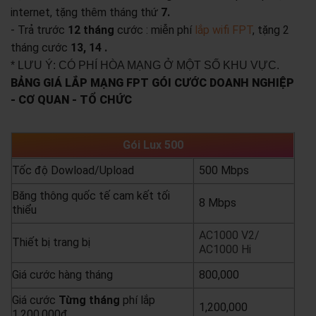
internet, tặng thêm tháng thứ
7.
- Trả trước
12 tháng
cước : miễn phí
lắp wifi FPT
, tặng 2
tháng cước
13, 14 .
* LƯU Ý: CÓ PHÍ HÒA MẠNG Ở MỘT SỐ KHU VỰC.
BẢNG GIÁ LẮP MẠNG FPT GÓI CƯỚC DOANH NGHIỆP
- CƠ QUAN - TỔ CHỨC
Gói Lux 500
Tốc độ Dowload/Upload
500 Mbps
Băng thông quốc tế cam kết tối
8 Mbps
thiểu
AC1000 V2/
Thiết bị trang bị
AC1000 Hi
Giá cước hàng tháng
800,000
Giá cước
Từng
tháng
phí lắp
1,200,000
1,200,000đ