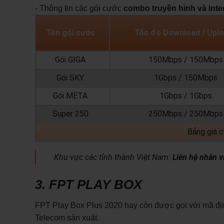
- Thông tin các gói cước
combo truyền hình và inte
Tên gói cước
Tốc độ Download / Up
Gói GIGA
150Mbps / 150Mbps
Gói SKY
1Gbps / 150Mbps
Gói META
1Gbps / 1Gbps
Super 250
250Mbps / 250Mbps
Bảng giá 
Khu vực các tỉnh thành Việt Nam:
Liên hệ nhân v
3. FPT PLAY BOX
FPT Play Box Plus 2020 hay còn được gọi với mã đ
Telecom sản xuất.