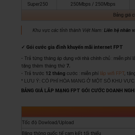
Super250
250Mbps / 250Mbps
Bảng giá 
Khu vực các tỉnh thành Việt Nam:
Liên hệ nhân v
✓ Gói cước gia đình khuyến mãi internet FPT
- Trả từng tháng áp dụng với nhà chính chủ : miễn phí 
tặng thêm tháng thứ
7.
- Trả trước
12 tháng
cước : miễn phí
lắp wifi FPT
, tặ
* LƯU Ý: CÓ PHÍ HÒA MẠNG Ở MỘT SỐ KHU VỰC
BẢNG GIÁ LẮP MẠNG FPT GÓI CƯỚC DOANH NGHI
Tốc độ Dowload/Upload
Băng thông quốc tế cam kết tối thiểu