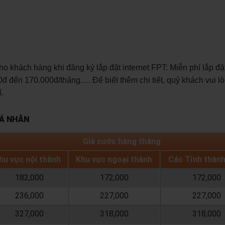
khách hàng khi đăng ký lắp đặt internet FPT: Miễn phí lắp đặ
đ đến 170.000đ/tháng…. Để biết thêm chi tiết, quý khách vui lò
.
CÁ NHÂN
Giá cước hàng tháng
hu vực nội thành
Khu vực ngoại thành
Các Tỉnh thàn
182,000
172,000
172,000
236,000
227,000
227,000
327,000
318,000
318,000