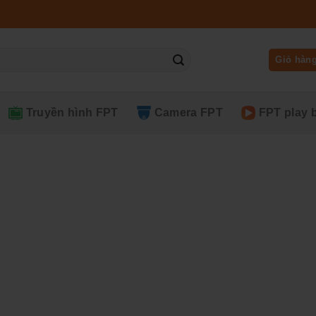
Giỏ hàn
Truyền hình FPT
Camera FPT
FPT play 