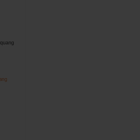
p quang
ang