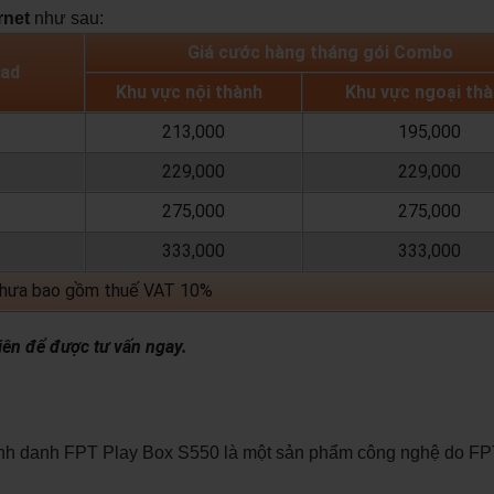
rnet
như sau:
Giá cước hàng tháng gói Combo
load
Khu vực nội thành
Khu vực ngoại th
213,000
195,000
229,000
229,000
275,000
275,000
333,000
333,000
chưa bao gồm thuế VAT 10%
iên để được tư vấn ngay.
ịnh danh FPT Play Box S550 là một sản phẩm công nghệ do FP