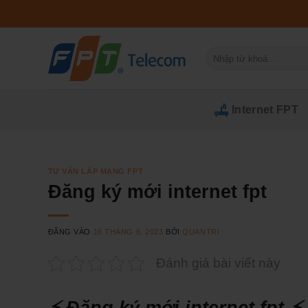
Bỏ
qua
nội
Tìm
dung
kiếm:
Internet FPT
TƯ VẤN LẮP MẠNG FPT
Đăng ký mới internet fpt
ĐĂNG VÀO
16 THÁNG 6, 2023
BỞI
QUANTRI
Đánh giá bài viết này
⚡ Đăng ký mới internet fpt ⚡