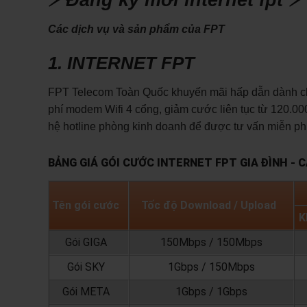
Các dịch vụ và sản phẩm của FPT
1. INTERNET FPT
FPT Telecom Toàn Quốc khuyến mãi hấp dẫn dành cho 
phí modem Wifi 4 cổng, giảm cước liên tục từ 120.000
hệ hotline phòng kinh doanh để được tư vấn miễn phí
BẢNG GIÁ GÓI CƯỚC INTERNET FPT GIA ĐÌNH - 
Tên gói cước
Tốc độ Download / Upload
K
Gói GIGA
150Mbps / 150Mbps
Gói SKY
1Gbps / 150Mbps
Gói META
1Gbps / 1Gbps