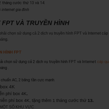
2 tháng cước thứ 13 và 14.
internet gia đình
 FPT VÀ TRUYỀN HÌNH
hải chọn sử dụng cả 2 dịch vụ truyền hình FPT và Internet cá
háng.
N HÌNH FPT
ải chọn sử dụng cả 2 dịch vụ truyền hình FPT và Internet
cáp qu
háng .
chuẩn AC, 2 băng tần cực mạnh.
 box 4K
ễn phí box 4K
.
miễn phí box 4K, tặng thêm 1 tháng cước thứ
13.
I MỘT SỐ KHU VỰC