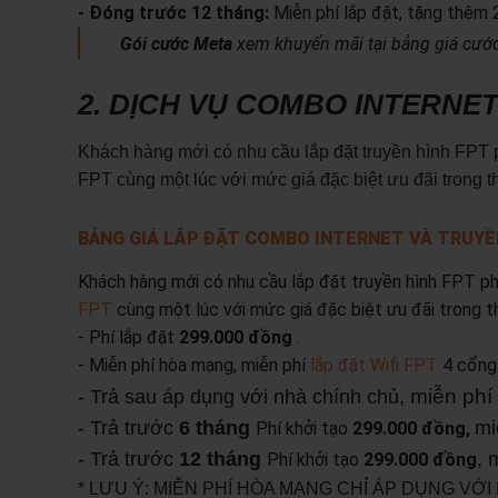
- Đóng trước 12 tháng:
Miễn phí lắp đặt, tặng thêm 
Gói cước Meta
xem khuyến mãi tại bảng giá cước 
2. DỊCH VỤ COMBO INTERNET
Khách hàng mới có nhu cầu lắp đặt truyền hình FPT p
FPT cùng một lúc với mức giá đặc biệt ưu đãi trong t
BẢNG GIÁ LẮP ĐẶT COMBO INTERNET VÀ TRUYỀ
Khách hàng mới có nhu cầu lắp đặt truyền hình FPT ph
FPT
cùng một lúc với mức giá đặc biệt ưu đãi trong t
- Phí lắp đặt
299.000 đồng
.
- Miễn phí hòa mạng, miễn phí
lắp đặt Wifi FPT
4 cổng 
miễn phí
- Trả sau áp dụng với nhà chính chủ,
- Trả trước
6 tháng
mi
Phí khởi tạo
299.000 đồng,
- Trả trước
12 tháng
, 
Phí khởi tạo
299.000 đồng
* LƯU Ý: MIỄN PHÍ HÒA MẠNG CHỈ ÁP DỤNG VỚ