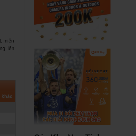
t, miễn
ng liên
h khác