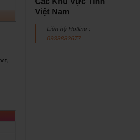
Các Khu Vực Tỉnh
Việt Nam
Liên hệ Hotline :
0938882677
net,