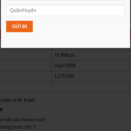
1,272,000
xem chi tiết
Super 500
500 Mbps
18,9Mbps
Vigor300B
2,272,000
xem chi tiết
route
và
IP front
ệp
ị miễn phí modem wifi.
 tháng cước thứ 7.