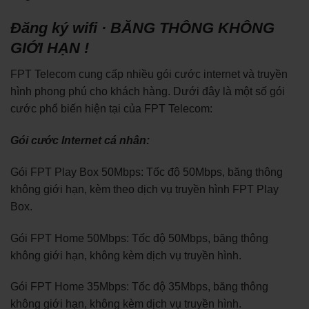
Đăng ký wifi · BĂNG THÔNG KHÔNG
GIỚI HẠN !
FPT Telecom cung cấp nhiều gói cước internet và truyền
hình phong phú cho khách hàng. Dưới đây là một số gói
cước phổ biến hiện tại của FPT Telecom:
Gói cước Internet cá nhân:
Gói FPT Play Box 50Mbps: Tốc độ 50Mbps, băng thông
không giới hạn, kèm theo dịch vụ truyền hình FPT Play
Box.
Gói FPT Home 50Mbps: Tốc độ 50Mbps, băng thông
không giới hạn, không kèm dịch vụ truyền hình.
Gói FPT Home 35Mbps: Tốc độ 35Mbps, băng thông
không giới hạn, không kèm dịch vụ truyền hình.