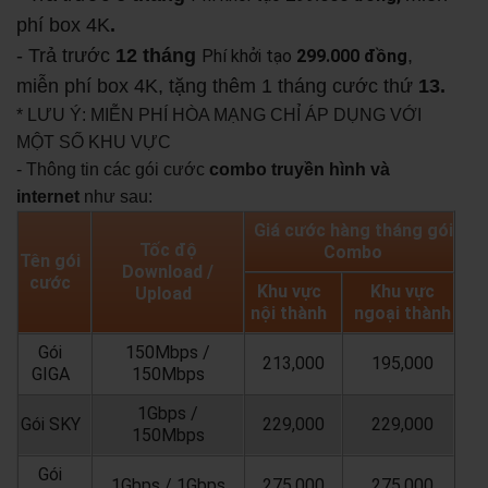
phí box 4K
.
- Trả trước
12 tháng
,
Phí khởi tạo
299.000 đồng
miễn phí box 4K, tặng thêm 1 tháng cước thứ
13.
* LƯU Ý: MIỄN PHÍ HÒA MẠNG CHỈ ÁP DỤNG VỚI
MỘT SỐ KHU VỰC
- Thông tin các gói cước
combo truyền hình và
internet
như sau:
Giá cước hàng tháng gói
Tốc độ
Combo
Tên gói
Download /
cước
Khu vực
Khu vực
Upload
nội thành
ngoại thành
Gói
150Mbps /
213,000
195,000
GIGA
150Mbps
1Gbps /
Gói SKY
229,000
229,000
150Mbps
Gói
1Gbps / 1Gbps
275,000
275,000