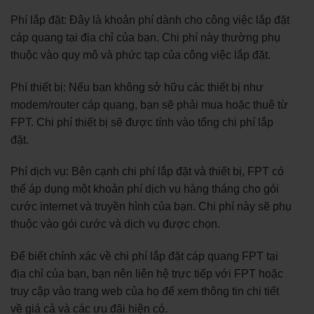
Phí lắp đặt: Đây là khoản phí dành cho công việc lắp đặt
cáp quang tại địa chỉ của bạn. Chi phí này thường phụ
thuộc vào quy mô và phức tạp của công việc lắp đặt.
Phí thiết bị: Nếu bạn không sở hữu các thiết bị như
modem/router cáp quang, bạn sẽ phải mua hoặc thuê từ
FPT. Chi phí thiết bị sẽ được tính vào tổng chi phí lắp
đặt.
Phí dịch vụ: Bên cạnh chi phí lắp đặt và thiết bị, FPT có
thể áp dụng một khoản phí dịch vụ hàng tháng cho gói
cước internet và truyền hình của bạn. Chi phí này sẽ phụ
thuộc vào gói cước và dịch vụ được chọn.
Để biết chính xác về chi phí lắp đặt cáp quang FPT tại
địa chỉ của bạn, bạn nên liên hệ trực tiếp với FPT hoặc
truy cập vào trang web của họ để xem thông tin chi tiết
về giá cả và các ưu đãi hiện có.