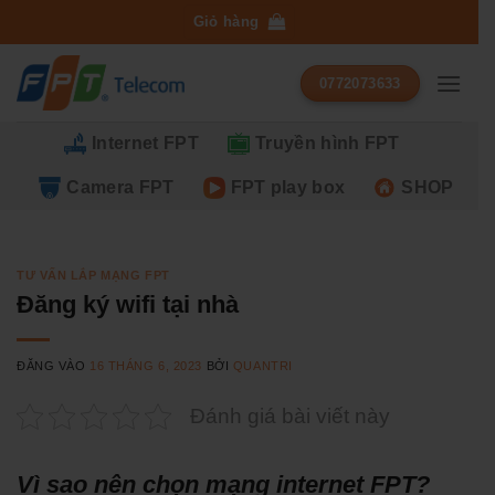
Bỏ
Giỏ hàng
qua
nội
0772073633
dung
Internet FPT
Truyền hình FPT
Camera FPT
FPT play box
SHOP
TƯ VẤN LẮP MẠNG FPT
Đăng ký wifi tại nhà
ĐĂNG VÀO
16 THÁNG 6, 2023
BỞI
QUANTRI
Đánh giá bài viết này
Vì sao nên chọn mạng internet FPT?