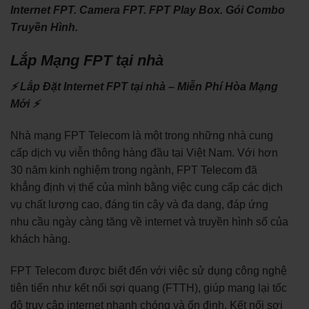
Internet FPT. Camera FPT. FPT Play Box. Gói Combo
Truyền Hình.
Lắp Mạng FPT tại nhà
⚡ Lắp Đặt Internet FPT tại nhà – Miễn Phí Hòa Mạng
Mới ⚡
Nhà mạng FPT Telecom là một trong những nhà cung
cấp dịch vụ viễn thông hàng đầu tại Việt Nam. Với hơn
30 năm kinh nghiệm trong ngành, FPT Telecom đã
khẳng định vị thế của mình bằng việc cung cấp các dịch
vụ chất lượng cao, đáng tin cậy và đa dạng, đáp ứng
nhu cầu ngày càng tăng về internet và truyền hình số của
khách hàng.
FPT Telecom được biết đến với việc sử dụng công nghệ
tiên tiến như kết nối sợi quang (FTTH), giúp mang lại tốc
độ truy cập internet nhanh chóng và ổn định. Kết nối sợi