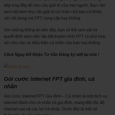
đáp ứng đầy đủ nhu cầu giải trí của mọi người. Bạn cần
xem xét xem nhu cầu giải trí cá nhân của bạn có khớp
với nội dung mà FPT cung cấp hay không.
Với những thông tin trên đây, bạn có thể xem xét và
quyết định xem việc lắp đặt truyền hình FPT có phù hợp
với nhu cầu và điều kiện cá nhân của bạn hay không.
Click Ngay Để Nhận Tư Vấn Đăng ký wifi tại nhà !
Gói cước internet FPT gia đình, cá
nhân
Gói cước Internet FPT Gia đình – Cá nhân là một dịch vụ
internet dành cho cá nhân và gia đình, mang đến tốc độ
internet cao và các lợi ích khác. Dưới đây là một số