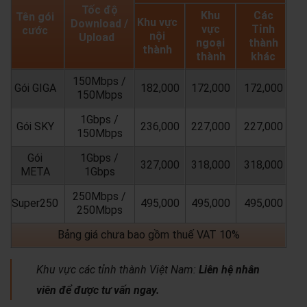
Tốc độ
Khu
Các
Tên gói
Khu vực
Download /
vực
Tỉnh
cước
nội
Upload
ngoại
thành
thành
thành
khác
150Mbps /
Gói GIGA
182,000
172,000
172,000
150Mbps
1Gbps /
Gói SKY
236,000
227,000
227,000
150Mbps
Gói
1Gbps /
327,000
318,000
318,000
META
1Gbps
250Mbps /
Super250
495,000
495,000
495,000
250Mbps
Bảng giá chưa bao gồm thuế VAT 10%
Khu vực các tỉnh thành Việt Nam:
Liên hệ nhân
viên để được tư vấn ngay.