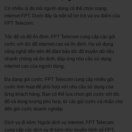
Có nhiều lý do mà người dùng có thể chọn mạng
internet FPT. Dưới đây là một số lợi ích và ưu điểm của
FPT Telecom:
Tốc độ và độ ổn định: FPT Telecom cung cấp các gói
cước với tốc độ internet cao và ổn định. Họ sử dụng
công nghệ tiên tiến để đảm bảo tốc độ truyền dữ liệu
nhanh chóng và ổn định, đáp ứng nhu cầu sử dụng
internet cao của người dùng.
Đa dạng gói cước: FPT Telecom cung cấp nhiều gói
cước linh hoạt để phù hợp với nhu cầu sử dụng của
từng khách hàng. Bạn có thể lựa chọn gói cước với tốc
độ và dung lượng phù hợp, từ các gói cước cá nhân cho
đến gói cước doanh nghiệp.
Dịch vụ đi kèm: Ngoài dịch vụ internet, FPT Telecom
cung cấp các dịch vụ đi kèm như truyền hình số FPT,