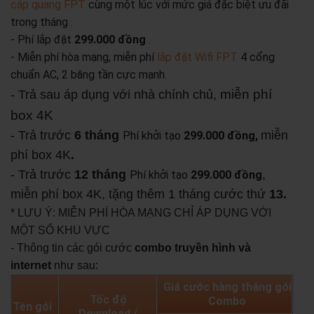
cáp quang FPT
cùng một lúc với mức giá đặc biệt ưu đãi
trong tháng .
- Phí lắp đặt
299.000 đồng
.
- Miễn phí hòa mạng, miễn phí
lắp đặt Wifi FPT
4 cổng
chuẩn AC, 2 băng tần cực mạnh.
miễn phí
- Trả sau áp dụng với nhà chính chủ,
box 4K
- Trả trước
6 tháng
miễn
Phí khởi tạo
299.000 đồng,
phí box 4K
.
- Trả trước
12 tháng
,
Phí khởi tạo
299.000 đồng
miễn phí box 4K, tặng thêm 1 tháng cước thứ
13.
* LƯU Ý: MIỄN PHÍ HÒA MẠNG CHỈ ÁP DỤNG VỚI
MỘT SỐ KHU VỰC
- Thông tin các gói cước
combo truyền hình và
internet
như sau:
Giá cước hàng tháng gói
Tốc độ
Combo
Tên gói
Download /