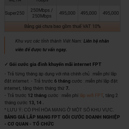
250Mbps /
Super250
495,000
495,000
495,000
250Mbps
Bảng giá chưa bao gồm thuế VAT 10%
Khu vực các tỉnh thành Việt Nam:
Liên hệ nhân
viên để được tư vấn ngay.
✓ Gói cước gia đình khuyến mãi internet FPT
- Trả từng tháng áp dụng với nhà chính chủ : miễn phí lắp
đặt internet.
- Trả trước
6 tháng
cước : miễn phí lắp đặt
internet, tặng thêm tháng thứ
7.
- Trả trước
12 tháng
cước : miễn phí
lắp wifi FPT
, tặng 2
tháng cước
13, 14 .
* LƯU Ý: CÓ PHÍ HÒA MẠNG Ở MỘT SỐ KHU VỰC.
BẢNG GIÁ LẮP MẠNG FPT GÓI CƯỚC DOANH NGHIỆP
- CƠ QUAN - TỔ CHỨC