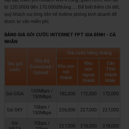
từ 120.000đ đến 170.000đ/tháng…. Để biết thêm chi tiết,
quý khách vui lòng liên hệ hotline phòng kinh doanh để
được tư vấn miễn phí.
BẢNG GIÁ GÓI CƯỚC INTERNET FPT GIA ĐÌNH - CÁ
NHÂN
Giá cước hàng tháng
Tốc độ
Khu
Các
Tên gói
Khu vực
Download /
vực
Tỉnh
cước
nội
Upload
ngoại
thành
thành
thành
khác
150Mbps /
Gói GIGA
182,000
172,000
172,000
150Mbps
1Gbps /
Gói SKY
236,000
227,000
227,000
150Mbps
Gói
1Gbps /
327,000
318,000
318,000
META
1Gbps