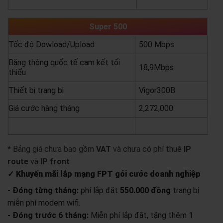
yêu cầu báo giá
xem chi tiết
Super 500
Tốc độ Dowload/Upload
500 Mbps
Băng thông quốc tế cam kết tối
18,9Mbps
thiểu
Thiết bị trang bị
Vigor300B
Giá cước hàng tháng
2,272,000
yêu cầu báo giá
xem chi tiết
* Bảng giá chưa bao gồm
VAT
và chưa có phí thuê
IP
route
và
IP front
✓ Khuyến mãi lắp mạng FPT gói cước doanh nghiệp
- Đóng từng tháng:
phí lắp đặt
550.000 đồng
trang bị
miễn phí modem wifi.
- Đóng trước 6 tháng:
Miễn phí lắp đặt, tặng thêm 1