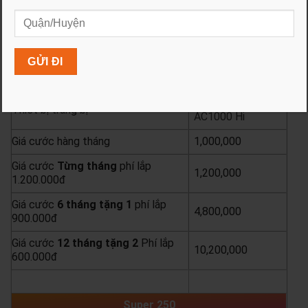
Gói Lux 800
Tốc độ Dowload/Upload
800 Mbps
Băng thông quốc tế cam kết tối
8 Mbps
thiểu
AC1000 V2/
Thiết bị trang bị
AC1000 Hi
Giá cước hàng tháng
1,000,000
Giá cước
Từng
tháng
phí lắp
1,200,000
1.200.000đ
Giá cước
6 tháng tặng 1
phí lắp
4,800,000
900.000đ
Giá cước
12 tháng tặng 2
Phí lắp
10,200,000
600.000đ
yêu cầu báo giá
xem chi tiết
Super 250