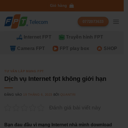
Bỏ
Giỏ hàng
qua
nội
0772073633
dung
Internet FPT
Truyền hình FPT
Camera FPT
FPT play box
SHOP
TƯ VẤN LẮP MẠNG FPT
Dịch vụ Internet fpt không giới hạn
ĐĂNG VÀO
19 THÁNG 6, 2023
BỞI
QUANTRI
Đánh giá bài viết này
Bạn đau đầu vì mạng Internet nhà mình download