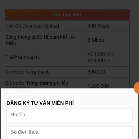
Gói Lux 500
Tốc độ Dowload/Upload
500 Mbps
Băng thông quốc tế cam kết tối
8 Mbps
thiểu
AC1000 V2/
Thiết bị trang bị
AC1000 Hi
Giá cước hàng tháng
800,000
Giá cước
Từng
tháng
phí lắp
1,200,000
1,200,000đ
Giá cước
6 tháng tặng 1
phí lắp
ĐĂNG KÝ TƯ VẤN MIỄN PHÍ
3,900,000
900,000đ
Giá cước
12 tháng tặng 2
Phí lắp
6,600,000
600,000đ
yêu cầu báo giá
xem chi tiết