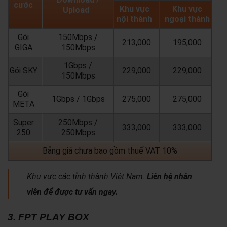
cước
Khu vực
Khu vực
Upload
nội thành
ngoại thành
Gói
150Mbps /
213,000
195,000
GIGA
150Mbps
1Gbps /
Gói SKY
229,000
229,000
150Mbps
Gói
1Gbps / 1Gbps
275,000
275,000
META
Super
250Mbps /
333,000
333,000
250
250Mbps
Bảng giá chưa bao gồm thuế VAT 10%
Khu vực các tỉnh thành Việt Nam:
Liên hệ nhân
viên để được tư vấn ngay.
3. FPT PLAY BOX