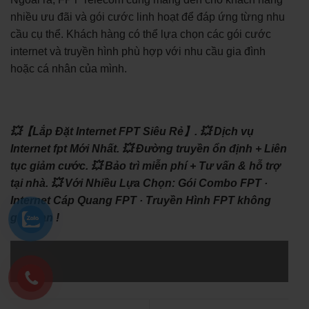
nhiều ưu đãi và gói cước linh hoạt để đáp ứng từng nhu
cầu cụ thể. Khách hàng có thể lựa chọn các gói cước
internet và truyền hình phù hợp với nhu cầu gia đình
hoặc cá nhân của mình.
💥【Lắp Đặt Internet FPT Siêu Rẻ】.
💥 Dịch vụ
Internet fpt Mới Nhất.
💥 Đường truyền ổn định + Liên
tục giảm cước.
💥 Bảo trì miễn phí + Tư vấn & hỗ trợ
tại nhà.
💥 Với Nhiều Lựa Chọn: ‎Gói Combo FPT ·
‎Internet Cáp Quang FPT · ‎Truyền Hình FPT không
giới hạn !