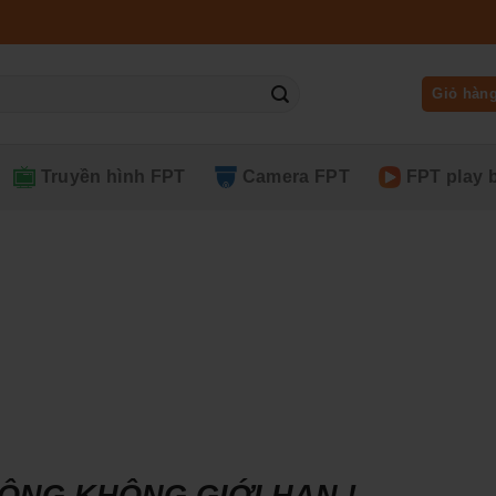
Giỏ hàn
Truyền hình FPT
Camera FPT
FPT play 
THÔNG KHÔNG GIỚI HẠN !