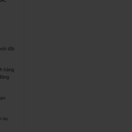
ớc.
với đội
ch hàng
 đăng
bạn
h vụ