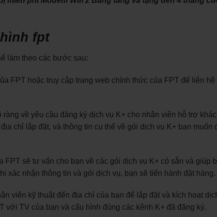
ị miễn phí Modem Wifi 2 Băng tầng và tặng đến 4 tháng cư
hình fpt
hể làm theo các bước sau:
ủa FPT hoặc truy cập trang web chính thức của FPT để liên hệ 
 ràng về yêu cầu đăng ký dịch vụ K+ cho nhân viên hỗ trợ khá
 địa chỉ lắp đặt, và thông tin cụ thể về gói dịch vụ K+ bạn muốn
 FPT sẽ tư vấn cho bạn về các gói dịch vụ K+ có sẵn và giúp 
i xác nhận thông tin và gói dịch vụ, bạn sẽ tiến hành đặt hàng.
ân viên kỹ thuật đến địa chỉ của bạn để lắp đặt và kích hoạt dịc
PT với TV của bạn và cấu hình đúng các kênh K+ đã đăng ký.