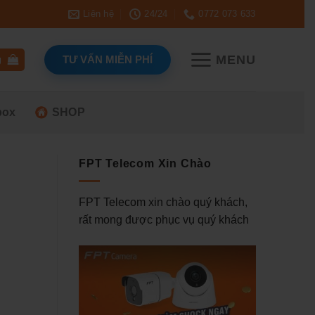
Liên hệ
24/24
0772 073 633
MENU
TƯ VẤN MIỄN PHÍ
g
box
SHOP
FPT Telecom Xin Chào
FPT Telecom xin chào quý khách,
rất mong được phục vụ quý khách