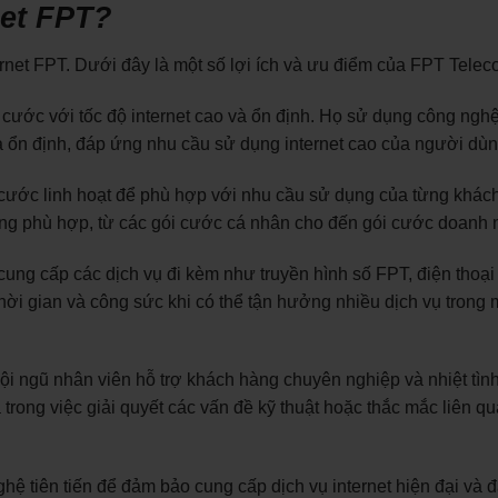
net FPT?
net FPT. Dưới đây là một số lợi ích và ưu điểm của FPT Telec
cước với tốc độ internet cao và ổn định. Họ sử dụng công nghệ
à ổn định, đáp ứng nhu cầu sử dụng internet cao của người dùn
cước linh hoạt để phù hợp với nhu cầu sử dụng của từng khác
ợng phù hợp, từ các gói cước cá nhân cho đến gói cước doanh 
cung cấp các dịch vụ đi kèm như truyền hình số FPT, điện thoại
hời gian và công sức khi có thể tận hưởng nhiều dịch vụ trong 
i ngũ nhân viên hỗ trợ khách hàng chuyên nghiệp và nhiệt tìn
rong việc giải quyết các vấn đề kỹ thuật hoặc thắc mắc liên q
hệ tiên tiến để đảm bảo cung cấp dịch vụ internet hiện đại và 