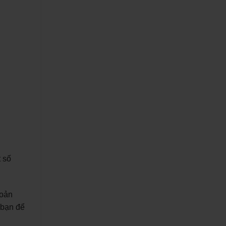
 số
hoản
 bạn để