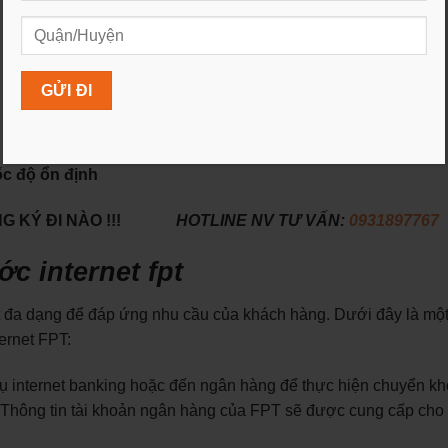
ốc độ ổn định
 KÝ ĐI NÀO !!!
HOTLINE NV TƯ VẤN:
0931897767
c internet fpt
t đa dạng để đáp ứng nhu cầu của khách hàng. Dưới đây là một
ernet FPT:
ụ internet banking hoặc đến ngân hàng để thực hiện chuyển k
T. Thông tin tài khoản ngân hàng của FPT sẽ được cung cấp cho