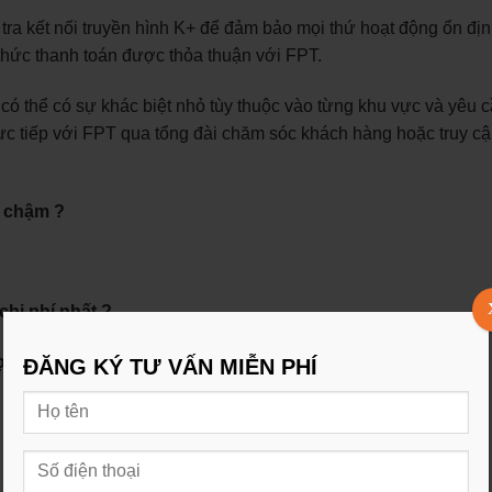
m tra kết nối truyền hình K+ để đảm bảo mọi thứ hoạt động ổn đị
 thức thanh toán được thỏa thuận với FPT.
 có thể có sự khác biệt nhỏ tùy thuộc vào từng khu vực và yêu 
 trực tiếp với FPT qua tổng đài chăm sóc khách hàng hoặc truy cậ
d chậm ?
hi phí nhất ?
n gói của chúng tôi !!!
ĐĂNG KÝ TƯ VẤN MIỄN PHÍ