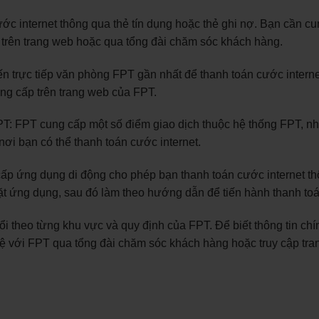
ớc internet thông qua thẻ tín dụng hoặc thẻ ghi nợ. Bạn cần c
n trên trang web hoặc qua tổng đài chăm sóc khách hàng.
ến trực tiếp văn phòng FPT gần nhất để thanh toán cước interne
ng cấp trên trang web của FPT.
PT: FPT cung cấp một số điểm giao dịch thuộc hệ thống FPT, n
nơi bạn có thể thanh toán cước internet.
ấp ứng dụng di động cho phép bạn thanh toán cước internet t
đặt ứng dụng, sau đó làm theo hướng dẫn để tiến hành thanh toá
ổi theo từng khu vực và quy định của FPT. Để biết thông tin chí
n hệ với FPT qua tổng đài chăm sóc khách hàng hoặc truy cập tr