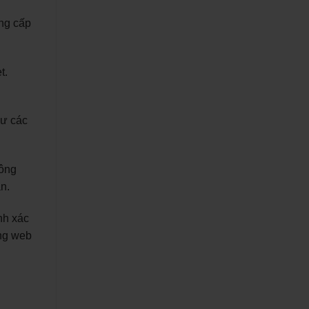
ung cấp
t.
hư các
hông
n.
nh xác
ang web