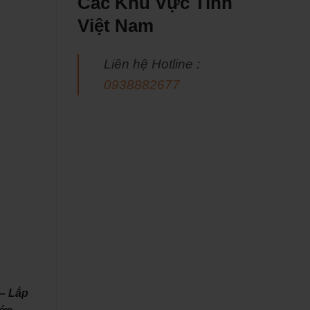
Các Khu Vực Tỉnh
Việt Nam
Liên hệ Hotline :
0938882677
– Lắp