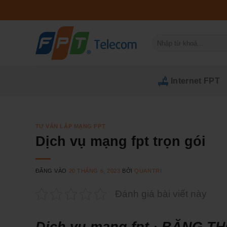
Bỏ
qua
nội
Tìm
dung
kiếm:
Internet FPT
TƯ VẤN LẮP MẠNG FPT
Dịch vụ mạng fpt trọn gói
ĐĂNG VÀO
20 THÁNG 6, 2023
BỞI
QUANTRI
Đánh giá bài viết này
Dịch vụ mạng fpt · BĂNG 