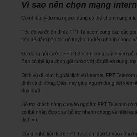
Vì sao nên chọn mạng inter
Có nhiều lý do mà người dùng có thể chọn mạng inter
Tốc độ và độ ổn định: FPT Telecom cung cấp các gói 
tiến để đảm bảo tốc độ truyền dữ liệu nhanh chóng v
Đa dạng gói cước: FPT Telecom cung cấp nhiều gói 
Bạn có thể lựa chọn gói cước với tốc độ và dung lư
Dịch vụ đi kèm: Ngoài dịch vụ internet, FPT Telecom 
định và di động. Điều này giúp người dùng tiết kiệm t
duy nhất.
Hỗ trợ khách hàng chuyên nghiệp: FPT Telecom có độ
có thể nhận được sự hỗ trợ nhanh chóng và hiệu quả t
dịch vụ.
Công nghệ tiên tiến: FPT Telecom đầu tư vào công ng