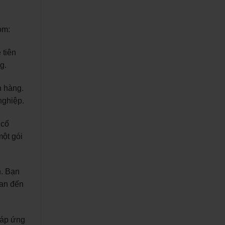
om:
 tiên
g.
h hàng.
nghiệp.
 cố
một gói
h. Bạn
uan đến
đáp ứng