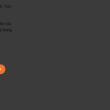
nh. Sau
cầu của
p trang
X