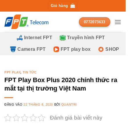
Bỏ
Giỏ hàng
qua
ĐĂNG KÝ TƯ VẤN MIỄN PHÍ
nội
0772073633
dung
Internet FPT
Truyền hình FPT
Camera FPT
FPT play box
SHOP
FPT PLAY
,
TIN TỨC
FPT Play Box Plus 2020 chính thức ra
mắt tại thị trường Việt Nam
ĐĂNG VÀO
22 THÁNG 8, 2020
BỞI
QUANTRI
Đánh giá bài viết này