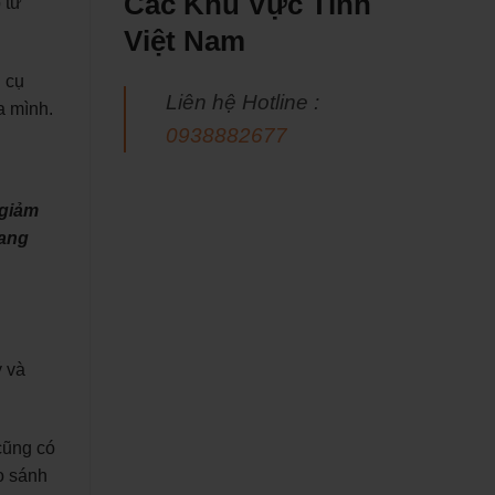
Các Khu Vực Tỉnh
 từ
Việt Nam
 cụ
Liên hệ Hotline :
a mình.
0938882677
 giảm
uang
ý và
cũng có
o sánh