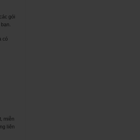
các gói
 bạn.
à có
t, miễn
ng liên