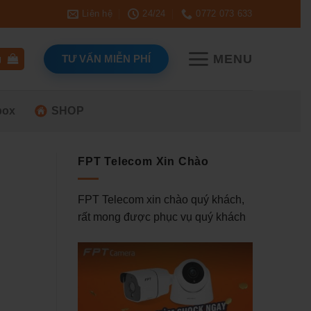
Liên hệ
24/24
0772 073 633
MENU
TƯ VẤN MIỄN PHÍ
g
box
SHOP
FPT Telecom Xin Chào
FPT Telecom xin chào quý khách,
rất mong được phục vụ quý khách