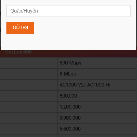
ng 2 tháng cước
13, 14 .
.
ỆP - CƠ QUAN - TỔ CHỨC
Gói Lux 500
500 Mbps
8 Mbps
AC1000 V2/ AC1000 Hi
800,000
1,200,000
3,900,000
6,600,000