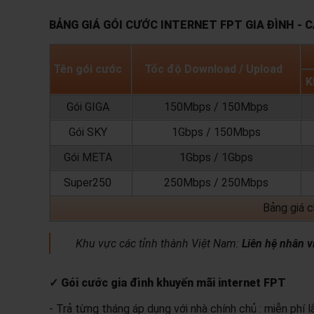
BẢNG GIÁ GÓI CƯỚC INTERNET FPT GIA ĐÌNH - 
Tên gói cước
Tốc độ Download / Upload
K
Gói GIGA
150Mbps / 150Mbps
Gói SKY
1Gbps / 150Mbps
Gói META
1Gbps / 1Gbps
Super250
250Mbps / 250Mbps
Bảng giá 
Khu vực các tỉnh thành Việt Nam:
Liên hệ nhân v
✓ Gói cước gia đình khuyến mãi internet FPT
- Trả từng tháng áp dụng với nhà chính chủ : miễn phí 