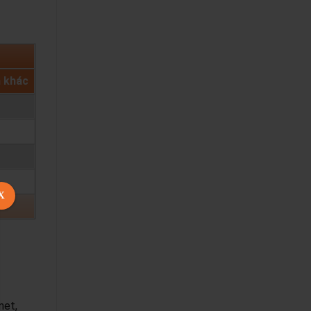
h khác
X
net,