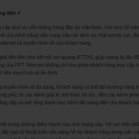
ạng Mới ⚡
cấp dịch vụ viễn thông hàng đầu tại Việt Nam. Với hơn 30 năm
ế của mình bằng việc cung cấp các dịch vụ chất lượng cao, đá
nternet và truyền hình số của khách hàng.
 tiên tiến như kết nối sợi quang (FTTH), giúp mang lại tốc độ
ang của FPT Telecom không chỉ cho phép khách hàng truy cập in
ữ liệu mượt mà và ổn định.
ụ truyền hình số đa dạng. Khách hàng có thể tận hưởng hàng t
g phú, từ các kênh giải trí, thể thao, tin tức, đến các kênh phi
nâng cấp và mở rộng danh mục kênh để mang đến cho khách h
một trong những điểm mạnh của nhà mạng này. Với sự hiểu biế
đội ngũ kỹ thuật luôn sẵn sàng hỗ trợ khách hàng trong việc cài