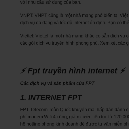
với nhu cầu sử dụng của bạn.
VNPT: VNPT cũng là một nhà mạng phổ biến tại Việt N
dịch vụ đa dạng và tốc độ internet ổn định. Bạn có t
Viettel: Viettel là một nhà mạng khác có sẵn dịch vụ 
các gói dịch vụ truyền hình phong phú. Xem xét các g
⚡ Fpt truyền hình internet ⚡
Các dịch vụ và sản phẩm của FPT
1. INTERNET FPT
FPT Telecom Toàn Quốc khuyến mãi hấp dẫn dành cho 
phí modem Wifi 4 cổng, giảm cước liên tục từ 120.000
hệ hotline phòng kinh doanh để được tư vấn miễn phí