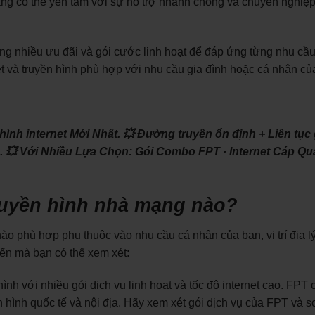
àng có thể yên tâm với sự hỗ trợ nhanh chóng và chuyên nghiệp
g nhiều ưu đãi và gói cước linh hoạt để đáp ứng từng nhu cầu
et và truyền hình phù hợp với nhu cầu gia đình hoặc cá nhân củ
 hình internet Mới Nhất.
💥 Đường truyền ổn định + Liên tục
à.
💥 Với Nhiều Lựa Chọn: ‎Gói Combo FPT · ‎Internet Cáp Q
truyền hình nhà mạng nào?
ào phù hợp phụ thuộc vào nhu cầu cá nhân của bạn, vị trí địa l
ến mà bạn có thể xem xét:
nh với nhiều gói dịch vụ linh hoạt và tốc độ internet cao. FPT 
 hình quốc tế và nội địa. Hãy xem xét gói dịch vụ của FPT và s