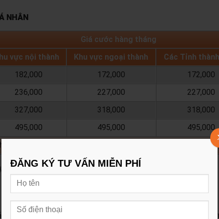
CÁ NHÂN
Giá cước hàng tháng
hu vực nội thành
Khu vực ngoại thành
Các Tỉnh thàn
182,000
172,000
172,000
236,000
227,000
227,000
327,000
318,000
318,000
495,000
495,000
495,000
chưa bao gồm thuế VAT 10%
ĐĂNG KÝ TƯ VẤN MIỄN PHÍ
iên để được tư vấn ngay.
lắp đặt internet.
- Trả trước
6 tháng
cước : miễn phí lắp đặt inter