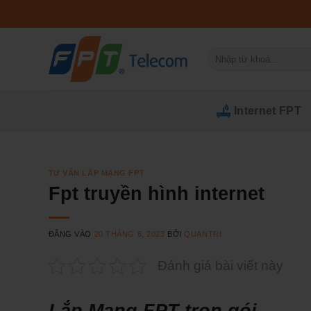
Bỏ
qua
nội
Tìm
dung
kiếm:
Internet FPT
TƯ VẤN LẮP MẠNG FPT
Fpt truyền hình internet
ĐĂNG VÀO
20 THÁNG 6, 2023
BỞI
QUANTRI
Đánh giá bài viết này
Lắp Mạng FPT trọn gói