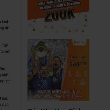
 kinh
ng tin
 truy
ternet
răm
m ảnh
àng sự
t sâu
 đặt,