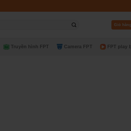
Giỏ hàn
Truyền hình FPT
Camera FPT
FPT play 