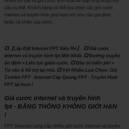
nhiều ưu đãi và gói cước linh hoạt để đáp ứng từng nhu
cầu cụ thể. Khách hàng có thể lựa chọn các gói cước
internet và truyền hình phù hợp với nhu cầu gia đình
hoặc cá nhân của mình.
💥【Lắp Đặt Internet FPT Siêu Rẻ】.
💥 Giá cước
internet và truyền hình fpt Mới Nhất.
💥 Đường truyền
ổn định + Liên tục giảm cước.
💥 Bảo trì miễn phí +
Tư vấn & hỗ trợ tại nhà.
💥 Với Nhiều Lựa Chọn: ‎Gói
Combo FPT · ‎Internet Cáp Quang FPT · ‎Truyền Hình
FPT tại hcm !
Giá cước internet và truyền hình
fpt · BĂNG THÔNG KHÔNG GIỚI HẠN
!
FPT Telecom cung cấp nhiều gói cước internet và truyền