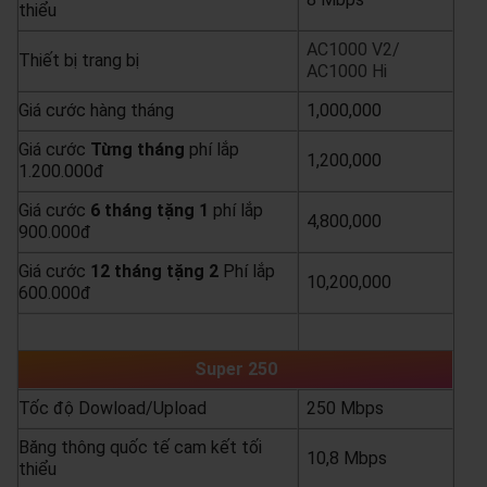
thiểu
AC1000 V2/
Thiết bị trang bị
AC1000 Hi
Giá cước hàng tháng
1,000,000
Giá cước
Từng
tháng
phí lắp
1,200,000
1.200.000đ
Giá cước
6 tháng tặng 1
phí lắp
4,800,000
900.000đ
Giá cước
12 tháng tặng 2
Phí lắp
10,200,000
600.000đ
yêu cầu báo giá
xem chi tiết
Super 250
Tốc độ Dowload/Upload
250 Mbps
Băng thông quốc tế cam kết tối
10,8 Mbps
thiểu