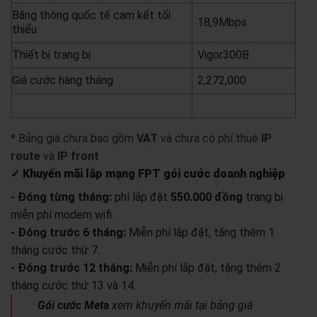
Băng thông quốc tế cam kết tối
18,9Mbps
thiểu
Thiết bị trang bị
Vigor300B
Giá cước hàng tháng
2,272,000
yêu cầu báo giá
xem chi tiết
* Bảng giá chưa bao gồm
VAT
và chưa có phí thuê
IP
route
và
IP front
✓ Khuyến mãi lắp mạng FPT gói cước doanh nghiệp
- Đóng từng tháng:
phí lắp đặt
550.000 đồng
trang bị
miễn phí modem wifi.
- Đóng trước 6 tháng:
Miễn phí lắp đặt, tặng thêm 1
tháng cước thứ 7.
- Đóng trước 12 tháng:
Miễn phí lắp đặt, tặng thêm 2
tháng cước thứ 13 và 14.
Gói cước Meta
xem khuyến mãi tại bảng giá