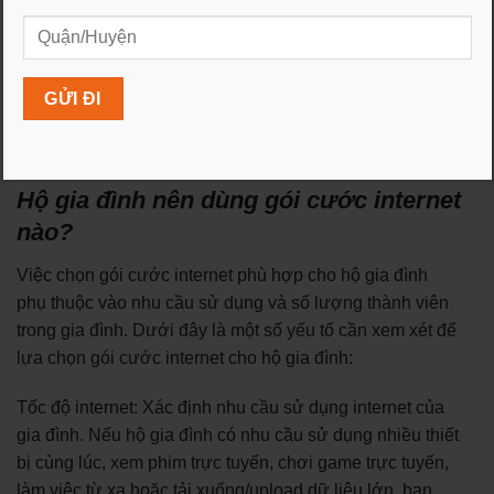
💥【HOT-Lắp Mạng FPT Toàn Quốc 】 Giá cước
internet và truyền hình fpt – Tổng Đài Đăng Kí Lắp
Mạng FPT Toàn Quốc, Khuyến Mãi Cực Sốc, Tặng
Thêm 2 Tháng Cước. Thủ Tục Đơn Giản, Lắp Đặt 24-
48h. Gói Internet FPT. Camera FPT. FPT Play Box.
Gói Combo Truyền Hình.
Hộ gia đình nên dùng gói cước internet
nào?
Việc chọn gói cước internet phù hợp cho hộ gia đình
phụ thuộc vào nhu cầu sử dụng và số lượng thành viên
trong gia đình. Dưới đây là một số yếu tố cần xem xét để
lựa chọn gói cước internet cho hộ gia đình:
Tốc độ internet: Xác định nhu cầu sử dụng internet của
gia đình. Nếu hộ gia đình có nhu cầu sử dụng nhiều thiết
bị cùng lúc, xem phim trực tuyến, chơi game trực tuyến,
làm việc từ xa hoặc tải xuống/upload dữ liệu lớn, bạn