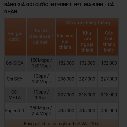
BẢNG GIÁ GÓI CƯỚC INTERNET FPT GIA ĐÌNH - CÁ
NHÂN
Giá cước hàng tháng
Tốc độ
Khu
Các
Tên gói
Khu vực
Download /
vực
Tỉnh
cước
nội
Upload
ngoại
thành
thành
thành
khác
150Mbps /
Gói GIGA
182,000
172,000
172,000
150Mbps
1Gbps /
Gói SKY
236,000
227,000
227,000
150Mbps
Gói
1Gbps /
327,000
318,000
318,000
META
1Gbps
250Mbps /
Super250
495,000
495,000
495,000
250Mbps
Bảng giá chưa bao gồm thuế VAT 10%