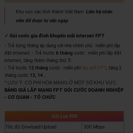
Khu vực các tỉnh thành Việt Nam:
Liên hệ nhân
viên để được tư vấn ngay.
✓ Gói cước gia đình khuyến mãi internet FPT
- Trả từng tháng áp dụng với nhà chính chủ : miễn phí lắp
đặt internet.
- Trả trước
6 tháng
cước : miễn phí lắp đặt
internet, tặng thêm tháng thứ
7.
- Trả trước
12 tháng
cước : miễn phí
lắp wifi FPT
, tặng 2
tháng cước
13, 14 .
* LƯU Ý: CÓ PHÍ HÒA MẠNG Ở MỘT SỐ KHU VỰC.
BẢNG GIÁ LẮP MẠNG FPT GÓI CƯỚC DOANH NGHIỆP
- CƠ QUAN - TỔ CHỨC
Gói Lux 500
Tốc độ Dowload/Upload
500 Mbps