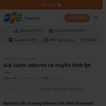
Bỏ
Giỏ hàng
qua
nội
0772073633
dung
Internet FPT
Truyền hình FPT
Camera FPT
FPT play box
SHOP
TƯ VẤN LẮP MẠNG FPT
Giá cước internet và truyền hình fpt
ĐĂNG VÀO
20 THÁNG 6, 2023
BỞI
QUANTRI
Đánh giá bài viết này
Bạn đau đầu vì mạng Internet nhà mình download