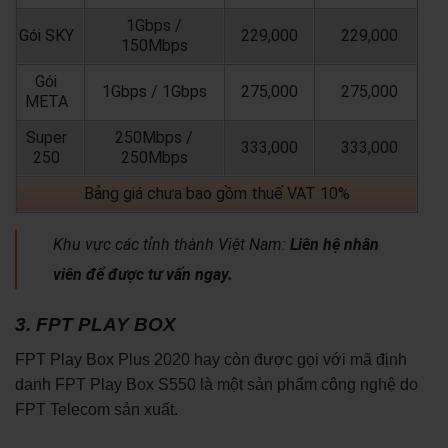
1Gbps /
Gói SKY
229,000
229,000
150Mbps
Gói
1Gbps / 1Gbps
275,000
275,000
META
Super
250Mbps /
333,000
333,000
250
250Mbps
Bảng giá chưa bao gồm thuế VAT 10%
Khu vực các tỉnh thành Việt Nam:
Liên hệ nhân
viên để được tư vấn ngay.
3. FPT PLAY BOX
FPT Play Box Plus 2020 hay còn được gọi với mã định
danh FPT Play Box S550 là một sản phẩm công nghệ do
FPT Telecom sản xuất.