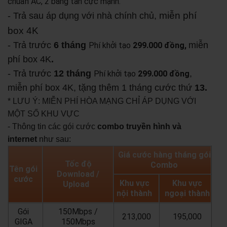
chuẩn AC, 2 băng tần cực mạnh.
miễn phí
- Trả sau áp dụng với nhà chính chủ,
box 4K
- Trả trước
6 tháng
miễn
Phí khởi tạo
299.000 đồng,
phí box 4K
.
- Trả trước
12 tháng
,
Phí khởi tạo
299.000 đồng
miễn phí box 4K, tặng thêm 1 tháng cước thứ
13.
* LƯU Ý: MIỄN PHÍ HÒA MẠNG CHỈ ÁP DỤNG VỚI
MỘT SỐ KHU VỰC
- Thông tin các gói cước
combo truyền hình và
internet
như sau:
Giá cước hàng tháng gói
Tốc độ
Combo
Tên gói
Download /
cước
Khu vực
Khu vực
Upload
nội thành
ngoại thành
Gói
150Mbps /
213,000
195,000
GIGA
150Mbps