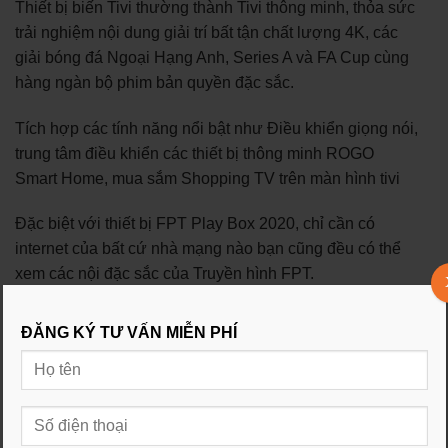
Thiết bị biến Tivi thường thành Tivi thông minh, thỏa sức
trải nghiệm nội dung giải trí bất tận chất lượng 4K, các
giải bóng đá Ngoại Hạng Anh, Series A và FA Cup cùng
hàng ngàn bộ phim bản quyền đặc sắc.
Tích hợp các tính năng nổi bật như Điều khiển giọng nói,
trung tâm điều khiển các thiết bị thông minh ROGO
Smart Home, mua sắm Shopping TV trên màn hình tivi
Đặc biệt với thiết bị FPT Play Box 2020, chỉ cần có
internet của bất cứ nhà mạng nào bạn cũng đều có thể
xem các nội đặc sắc của Truyền hình FPT.
GIÁ THIẾT BỊ FPT PLAY BOX PLUS 2020 (mã S550)
ĐĂNG KÝ TƯ VẤN MIỄN PHÍ
GIÁ SẢN PHẨM: 1.690.000 VNĐ