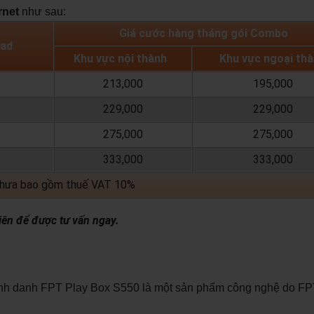
rnet
như sau:
Giá cước hàng tháng gói Combo
load
Khu vực nội thành
Khu vực ngoại th
213,000
195,000
229,000
229,000
275,000
275,000
333,000
333,000
chưa bao gồm thuế VAT 10%
iên để được tư vấn ngay.
ịnh danh FPT Play Box S550 là một sản phẩm công nghệ do FP