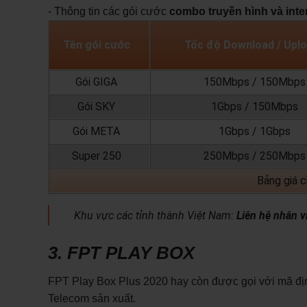
- Thông tin các gói cước
combo truyền hình và inte
Tên gói cước
Tốc độ Download / Up
Gói GIGA
150Mbps / 150Mbps
Gói SKY
1Gbps / 150Mbps
Gói META
1Gbps / 1Gbps
Super 250
250Mbps / 250Mbps
Bảng giá 
Khu vực các tỉnh thành Việt Nam:
Liên hệ nhân v
3. FPT PLAY BOX
FPT Play Box Plus 2020 hay còn được gọi với mã đ
Telecom sản xuất.