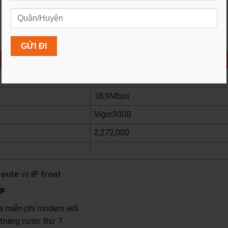
1,272,000
xem chi tiết
Super 500
500 Mbps
18,9Mbps
Vigor300B
2,272,000
xem chi tiết
route
và
IP front
ệp
ị miễn phí modem wifi.
 tháng cước thứ 7.