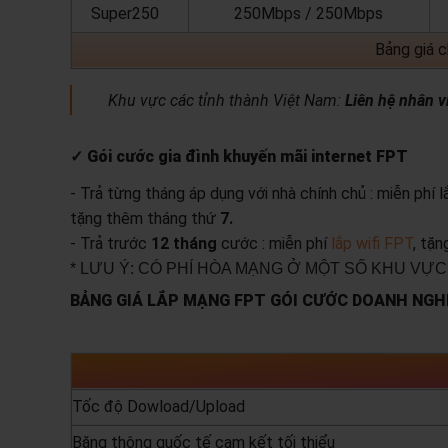
Super250
250Mbps / 250Mbps
Bảng giá 
Khu vực các tỉnh thành Việt Nam:
Liên hệ nhân v
✓ Gói cước gia đình khuyến mãi internet FPT
- Trả từng tháng áp dụng với nhà chính chủ : miễn phí 
tặng thêm tháng thứ
7.
- Trả trước
12 tháng
cước : miễn phí
lắp wifi FPT
, tặ
* LƯU Ý: CÓ PHÍ HÒA MẠNG Ở MỘT SỐ KHU VỰC
BẢNG GIÁ LẮP MẠNG FPT GÓI CƯỚC DOANH NGHI
Tốc độ Dowload/Upload
Băng thông quốc tế cam kết tối thiểu