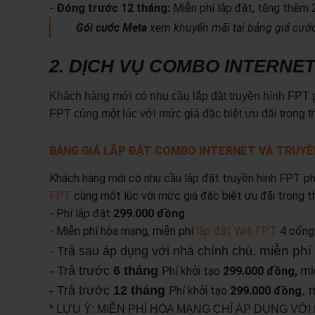
- Đóng trước 12 tháng:
Miễn phí lắp đặt, tặng thêm 
Gói cước Meta
xem khuyến mãi tại bảng giá cước 
2. DỊCH VỤ COMBO INTERNET
Khách hàng mới có nhu cầu lắp đặt truyền hình FPT p
FPT cùng một lúc với mức giá đặc biệt ưu đãi trong t
BẢNG GIÁ LẮP ĐẶT COMBO INTERNET VÀ TRUYỀ
Khách hàng mới có nhu cầu lắp đặt truyền hình FPT ph
FPT
cùng một lúc với mức giá đặc biệt ưu đãi trong t
- Phí lắp đặt
299.000 đồng
.
- Miễn phí hòa mạng, miễn phí
lắp đặt Wifi FPT
4 cổng 
miễn phí
- Trả sau áp dụng với nhà chính chủ,
- Trả trước
6 tháng
mi
Phí khởi tạo
299.000 đồng,
- Trả trước
12 tháng
, 
Phí khởi tạo
299.000 đồng
* LƯU Ý: MIỄN PHÍ HÒA MẠNG CHỈ ÁP DỤNG VỚ