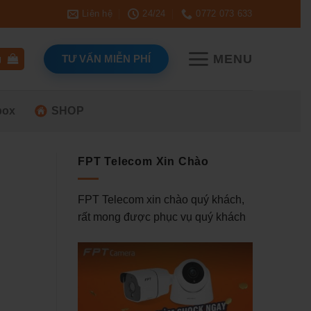
Liên hệ
24/24
0772 073 633
MENU
TƯ VẤN MIỄN PHÍ
g
box
SHOP
FPT Telecom Xin Chào
FPT Telecom xin chào quý khách,
rất mong được phục vụ quý khách