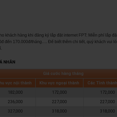
khách hàng khi đăng ký lắp đặt internet FPT: Miễn phí lắp đặ
đ đến 170.000đ/tháng…. Để biết thêm chi tiết, quý khách vui lò
.
CÁ NHÂN
Giá cước hàng tháng
hu vực nội thành
Khu vực ngoại thành
Các Tỉnh thàn
182,000
172,000
172,000
236,000
227,000
227,000
327,000
318,000
318,000