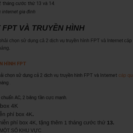
2 tháng cước thứ 13 và 14.
internet gia đình
 FPT VÀ TRUYỀN HÌNH
hải chọn sử dụng cả 2 dịch vụ truyền hình FPT và Internet cá
háng.
N HÌNH FPT
ải chọn sử dụng cả 2 dịch vụ truyền hình FPT và Internet
cáp qu
háng .
chuẩn AC, 2 băng tần cực mạnh.
 box 4K
ễn phí box 4K
.
miễn phí box 4K, tặng thêm 1 tháng cước thứ
13.
I MỘT SỐ KHU VỰC