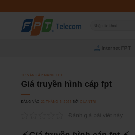
Bỏ
qua
nội
Tìm
dung
kiếm:
Internet FPT
TƯ VẤN LẮP MẠNG FPT
Giá truyền hình cáp fpt
ĐĂNG VÀO
22 THÁNG 6, 2023
BỞI
QUANTRI
Đánh giá bài viết này
⚡ Giá truyền hình cáp fpt ⚡