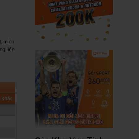
t, miễn
ng liên
h khác