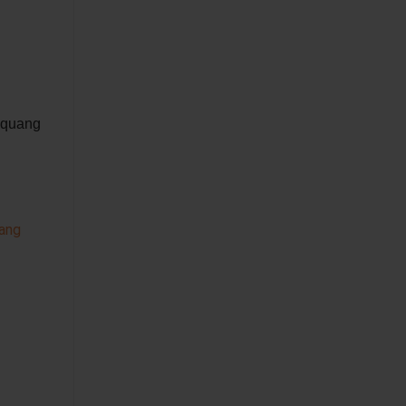
p quang
ang