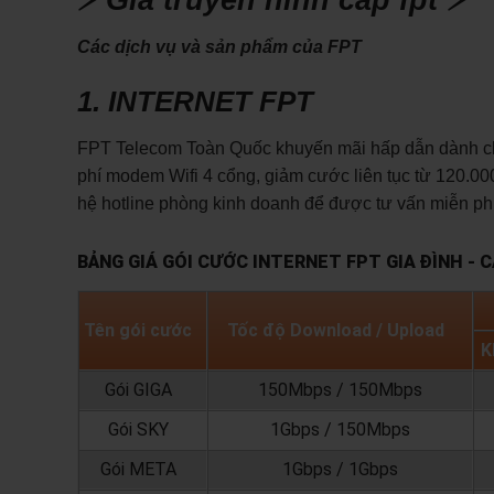
Các dịch vụ và sản phẩm của FPT
1. INTERNET FPT
FPT Telecom Toàn Quốc khuyến mãi hấp dẫn dành cho 
phí modem Wifi 4 cổng, giảm cước liên tục từ 120.000
hệ hotline phòng kinh doanh để được tư vấn miễn phí
BẢNG GIÁ GÓI CƯỚC INTERNET FPT GIA ĐÌNH - 
Tên gói cước
Tốc độ Download / Upload
K
Gói GIGA
150Mbps / 150Mbps
Gói SKY
1Gbps / 150Mbps
Gói META
1Gbps / 1Gbps