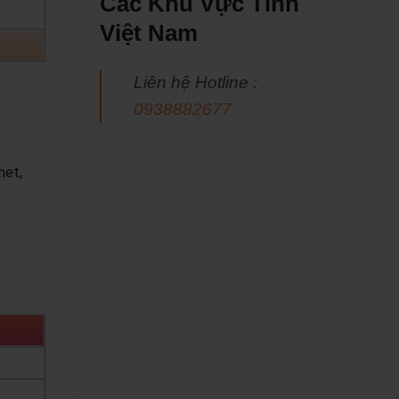
Các Khu Vực Tỉnh
Việt Nam
Liên hệ Hotline :
0938882677
net,