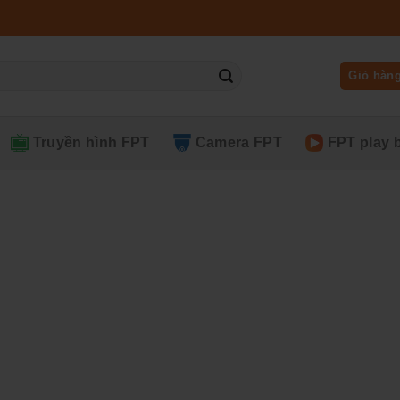
Giỏ hàn
Truyền hình FPT
Camera FPT
FPT play 