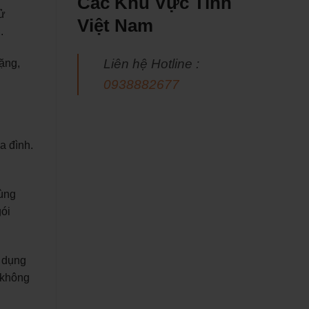
Các Khu Vực Tỉnh
sử
Việt Nam
.
Liên hệ Hotline :
ặng,
0938882677
a đình.
cùng
gói
ử dụng
 không