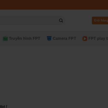
Giỏ hàn
Truyền hình FPT
Camera FPT
FPT play 
pt !