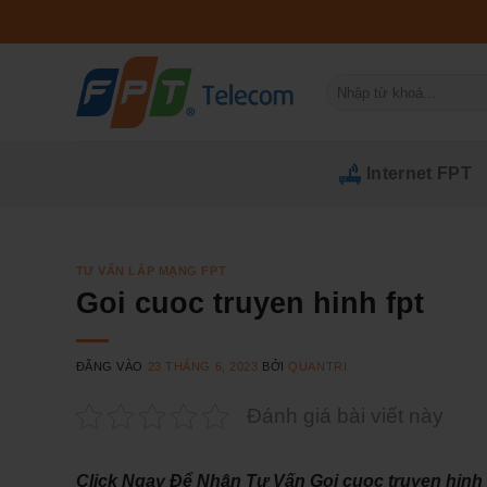
Bỏ
qua
nội
Tìm
dung
kiếm:
Internet FPT
TƯ VẤN LẮP MẠNG FPT
Goi cuoc truyen hinh fpt
ĐĂNG VÀO
23 THÁNG 6, 2023
BỞI
QUANTRI
Đánh giá bài viết này
Click Ngay Để Nhận Tư Vấn Goi cuoc truyen hinh f