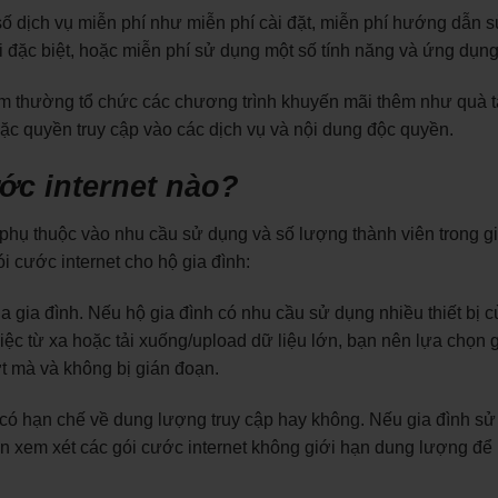
ố dịch vụ miễn phí như miễn phí cài đặt, miễn phí hướng dẫn 
 đặc biệt, hoặc miễn phí sử dụng một số tính năng và ứng dụng
m thường tổ chức các chương trình khuyến mãi thêm như quà t
ặc quyền truy cập vào các dịch vụ và nội dung độc quyền.
ớc internet nào?
 phụ thuộc vào nhu cầu sử dụng và số lượng thành viên trong gi
i cước internet cho hộ gia đình:
a gia đình. Nếu hộ gia đình có nhu cầu sử dụng nhiều thiết bị 
iệc từ xa hoặc tải xuống/upload dữ liệu lớn, bạn nên lựa chọn 
t mà và không bị gián đoạn.
 có hạn chế về dung lượng truy cập hay không. Nếu gia đình s
 nên xem xét các gói cước internet không giới hạn dung lượng để