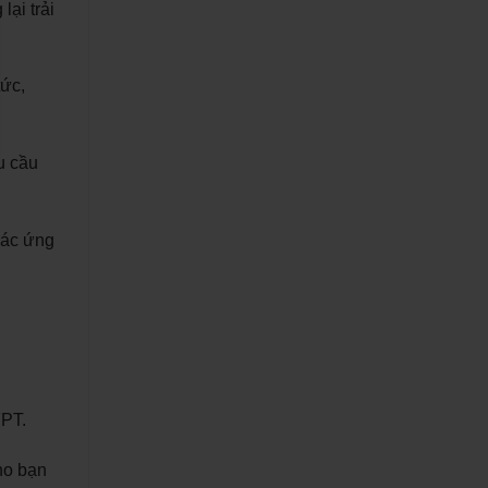
ại trải
tức,
u cầu
các ứng
FPT.
ho bạn