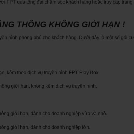
iếp với FPT qua tổng đài chăm sóc khách hàng hoặc truy cập tran
· BĂNG THÔNG KHÔNG GIỚI HẠN !
uyền hình phong phú cho khách hàng. Dưới đây là một số gói c
n, kèm theo dịch vụ truyền hình FPT Play Box.
ông giới hạn, không kèm dịch vụ truyền hình.
ông giới hạn, dành cho doanh nghiệp vừa và nhỏ.
ông giới hạn, dành cho doanh nghiệp lớn.