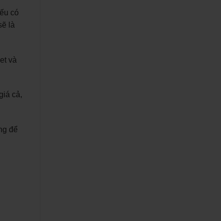
Nếu có
sẽ là
et và
giá cả,
ng để