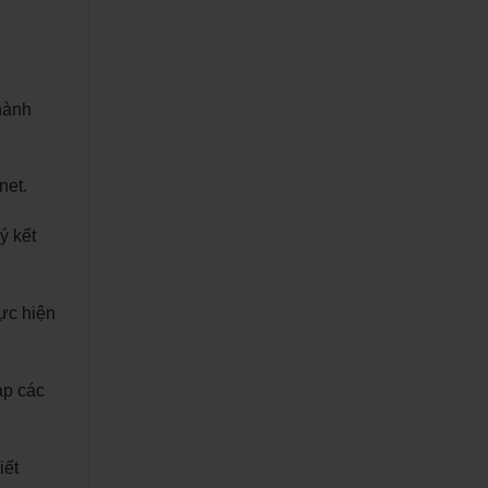
 hành
net.
ý kết
ực hiện
áp các
iết