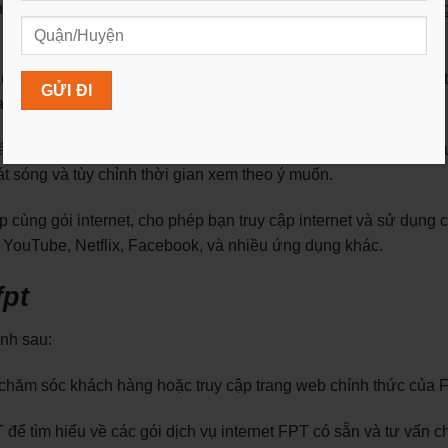
vụ truyền hình với chất lượng hình ảnh và âm thanh cao, mang l
nh truyền hình và nội dung đa dạng, bao gồm các kênh về tin 
a, đáp ứng nhu cầu giải trí của nhiều thành viên trong gia đình.
 như Xem lại (timeshift), Ghi lại (PVR), và truyền hình theo yê
t sóng và tùy chỉnh thời gian xem theo ý muốn.
p cùng gói internet, cho phép bạn truy cập internet và sử dụng 
 YouTube, Netflix, Facebook, và nhiều ứng dụng khác.
fpt
ình sau:
 chăm sóc khách hàng hoặc truy cập trang web chính thức của 
để tìm hiểu về các gói dịch vụ internet FPT có sẵn và tư vấn c