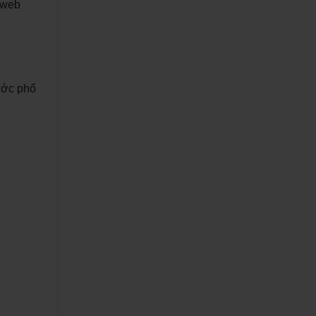
g web
ước phổ