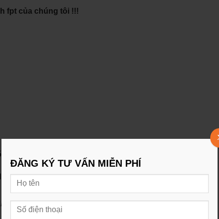
 fpt của chúng tôi !!!
ốc độ ổn định
ĐĂNG KÝ TƯ VẤN MIỄN PHÍ
 KÝ ĐI NÀO !!!
HOTLINE NV TƯ VẤN:
0931897767
yền hình FPT