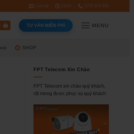
Liên hệ
24/24
0772 073 633
MENU
TƯ VẤN MIỄN PHÍ
g
box
SHOP
FPT Telecom Xin Chào
FPT Telecom xin chào quý khách,
rất mong được phục vụ quý khách