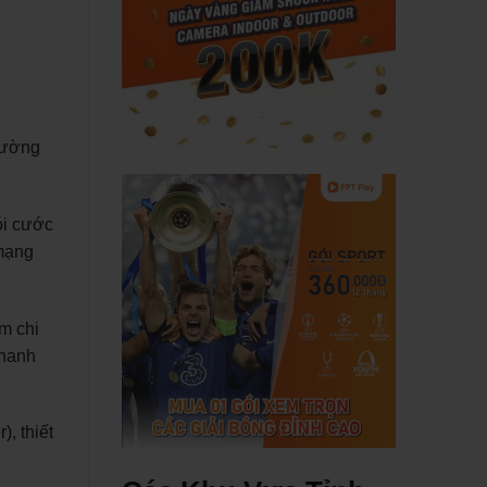
hường
ói cước
 mạng
m chi
thanh
, thiết