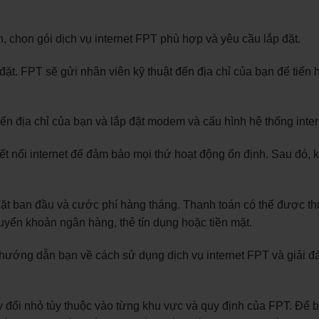
, chọn gói dịch vụ internet FPT phù hợp và yêu cầu lắp đặt.
 đặt. FPT sẽ gửi nhân viên kỹ thuật đến địa chỉ của bạn để tiến
ến địa chỉ của bạn và lắp đặt modem và cấu hình hệ thống inter
kết nối internet để đảm bảo mọi thứ hoạt động ổn định. Sau đó, k
đặt ban đầu và cước phí hàng tháng. Thanh toán có thể được th
uyển khoản ngân hàng, thẻ tín dụng hoặc tiền mặt.
ướng dẫn bạn về cách sử dụng dịch vụ internet FPT và giải đ
 đổi nhỏ tùy thuộc vào từng khu vực và quy định của FPT. Để b