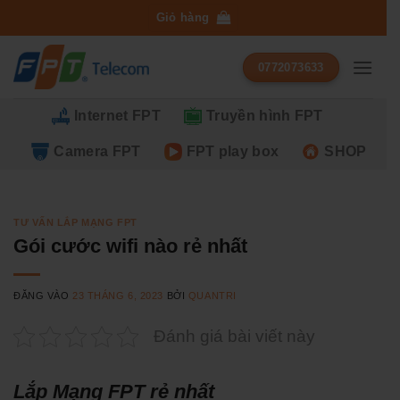
Bỏ
Giỏ hàng
qua
nội
0772073633
dung
Internet FPT
Truyền hình FPT
Camera FPT
FPT play box
SHOP
TƯ VẤN LẮP MẠNG FPT
Gói cước wifi nào rẻ nhất
ĐĂNG VÀO
23 THÁNG 6, 2023
BỞI
QUANTRI
Đánh giá bài viết này
Lắp Mạng FPT rẻ nhất