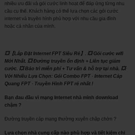
nhiều ưu đãi và gói cước linh hoạt để đáp ứng từng nhu
cầu cụ thể. Khách hàng có thể lựa chọn các gói cước
internet và truyền hình phù hợp với nhu cầu gia đình
hoặc cá nhân của mình.
💥【Lắp Đặt Internet FPT Siêu Rẻ】.
💥 Gói cước wifi
Mới Nhất.
💥 Đường truyền ổn định + Liên tục giảm
cước.
💥 Bảo trì miễn phí + Tư vấn & hỗ trợ tại nhà.
💥
Với Nhiều Lựa Chọn: ‎Gói Combo FPT · ‎Internet Cáp
Quang FPT · ‎Truyền Hình FPT rẻ nhất !
Bạn đau đầu vì mạng Internet nhà mình download
chậm ?
Đường truyền cáp mạng thường xuyên chập chờn ?
Lựa chọn nhà cung cấp nào phù hợp và tiết kiệm chi