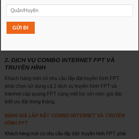
- Đóng trước 6 tháng:
Miễn phí lắp đặt, tặng thêm 1
tháng cước thứ 7.
- Đóng trước 12 tháng:
Miễn phí lắp đặt, tặng thêm 2
tháng cước thứ 13 và 14.
Gói cước Meta
xem khuyến mãi tại bảng giá
cước internet gia đình
2. DỊCH VỤ COMBO INTERNET FPT VÀ
TRUYỀN HÌNH
Khách hàng mới có nhu cầu lắp đặt truyền hình FPT
phải chọn sử dụng cả 2 dịch vụ truyền hình FPT và
Internet cáp quang FPT cùng một lúc với mức giá đặc
biệt ưu đãi trong tháng.
BẢNG GIÁ LẮP ĐẶT COMBO INTERNET VÀ TRUYỀN
HÌNH FPT
Khách hàng mới có nhu cầu lắp đặt truyền hình FPT phải