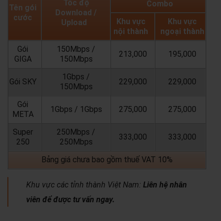
Tốc độ
Combo
Tên gói
Download /
cước
Khu vực
Khu vực
Upload
nội thành
ngoại thành
Gói
150Mbps /
213,000
195,000
GIGA
150Mbps
1Gbps /
Gói SKY
229,000
229,000
150Mbps
Gói
1Gbps / 1Gbps
275,000
275,000
META
Super
250Mbps /
333,000
333,000
250
250Mbps
Bảng giá chưa bao gồm thuế VAT 10%
Khu vực các tỉnh thành Việt Nam:
Liên hệ nhân
viên để được tư vấn ngay.