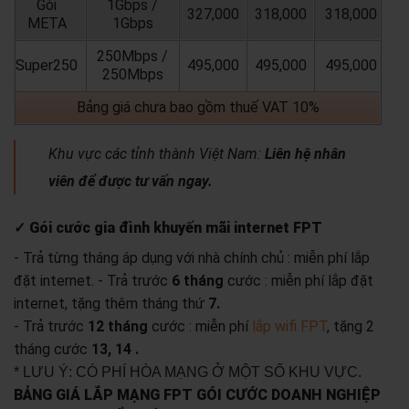
Gói
1Gbps /
327,000
318,000
318,000
META
1Gbps
250Mbps /
Super250
495,000
495,000
495,000
250Mbps
Bảng giá chưa bao gồm thuế VAT 10%
Khu vực các tỉnh thành Việt Nam:
Liên hệ nhân
viên để được tư vấn ngay.
✓ Gói cước gia đình khuyến mãi internet FPT
- Trả từng tháng áp dụng với nhà chính chủ : miễn phí lắp
đặt internet.
- Trả trước
6 tháng
cước : miễn phí lắp đặt
internet, tặng thêm tháng thứ
7.
- Trả trước
12 tháng
cước : miễn phí
lắp wifi FPT
, tặng 2
tháng cước
13, 14 .
* LƯU Ý: CÓ PHÍ HÒA MẠNG Ở MỘT SỐ KHU VỰC.
BẢNG GIÁ LẮP MẠNG FPT GÓI CƯỚC DOANH NGHIỆP