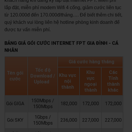
khách hàng khi đăng ký lắp đặt internet FPT: Miễn phí
lắp đặt, miễn phí modem Wifi 4 cổng, giảm cước liên tục
từ 120.000đ đến 170.000đ/tháng…. Để biết thêm chi tiết,
quý khách vui lòng liên hệ hotline phòng kinh doanh để
được tư vấn miễn phí.
BẢNG GIÁ GÓI CƯỚC INTERNET FPT GIA ĐÌNH - CÁ
NHÂN
Giá cước hàng tháng
Tốc độ
Khu
Các
Tên gói
Khu vực
Download /
vực
Tỉnh
cước
nội
Upload
ngoại
thành
thành
thành
khác
150Mbps /
Gói GIGA
182,000
172,000
172,000
150Mbps
1Gbps /
Gói SKY
236,000
227,000
227,000
150Mbps