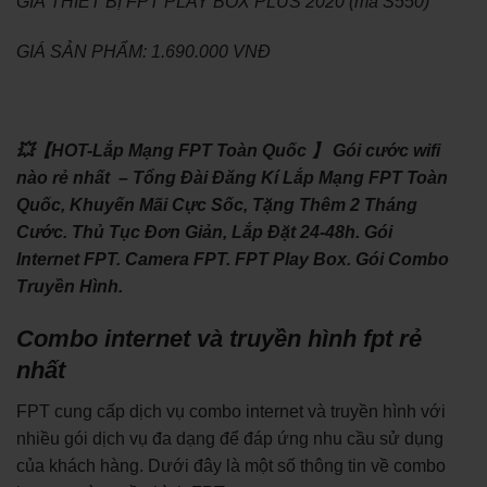
GIÁ THIẾT BỊ FPT PLAY BOX PLUS 2020 (mã S550)
GIÁ SẢN PHẨM: 1.690.000 VNĐ
💥【HOT-Lắp Mạng FPT Toàn Quốc 】 Gói cước wifi
nào rẻ nhất – Tổng Đài Đăng Kí Lắp Mạng FPT Toàn
Quốc, Khuyến Mãi Cực Sốc, Tặng Thêm 2 Tháng
Cước. Thủ Tục Đơn Giản, Lắp Đặt 24-48h. Gói
Internet FPT. Camera FPT. FPT Play Box. Gói Combo
Truyền Hình.
Combo internet và truyền hình fpt rẻ
nhất
FPT cung cấp dịch vụ combo internet và truyền hình với
nhiều gói dịch vụ đa dạng để đáp ứng nhu cầu sử dụng
của khách hàng. Dưới đây là một số thông tin về combo