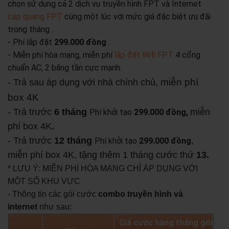
chọn sử dụng cả 2 dịch vụ truyền hình FPT và Internet
cáp quang FPT
cùng một lúc với mức giá đặc biệt ưu đãi
trong tháng .
- Phí lắp đặt
299.000 đồng
.
- Miễn phí hòa mạng, miễn phí
lắp đặt Wifi FPT
4 cổng
chuẩn AC, 2 băng tần cực mạnh.
miễn phí
- Trả sau áp dụng với nhà chính chủ,
box 4K
- Trả trước
6 tháng
miễn
Phí khởi tạo
299.000 đồng,
phí box 4K
.
- Trả trước
12 tháng
,
Phí khởi tạo
299.000 đồng
miễn phí box 4K, tặng thêm 1 tháng cước thứ
13.
* LƯU Ý: MIỄN PHÍ HÒA MẠNG CHỈ ÁP DỤNG VỚI
MỘT SỐ KHU VỰC
- Thông tin các gói cước
combo truyền hình và
internet
như sau:
Giá cước hàng tháng gói