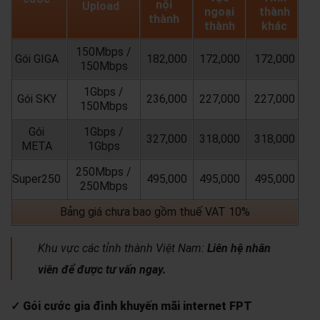
nội
Upload
ngoại
thành
thành
thành
khác
150Mbps /
Gói GIGA
182,000
172,000
172,000
150Mbps
1Gbps /
Gói SKY
236,000
227,000
227,000
150Mbps
Gói
1Gbps /
327,000
318,000
318,000
META
1Gbps
250Mbps /
Super250
495,000
495,000
495,000
250Mbps
Bảng giá chưa bao gồm thuế VAT 10%
Khu vực các tỉnh thành Việt Nam:
Liên hệ nhân
viên để được tư vấn ngay.
✓ Gói cước gia đình khuyến mãi internet FPT