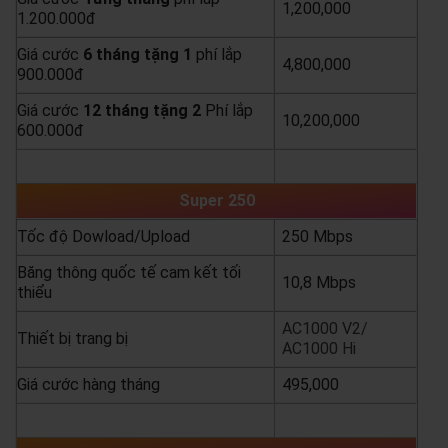
1,200,000
1.200.000đ
Giá cước
6 tháng tặng 1
phí lắp
4,800,000
900.000đ
Giá cước
12 tháng tặng 2
Phí lắp
10,200,000
600.000đ
yêu cầu báo giá
xem chi tiết
Super 250
Tốc độ Dowload/Upload
250 Mbps
Băng thông quốc tế cam kết tối
10,8 Mbps
thiểu
AC1000 V2/
Thiết bị trang bị
AC1000 Hi
Giá cước hàng tháng
495,000
yêu cầu báo giá
xem chi tiết