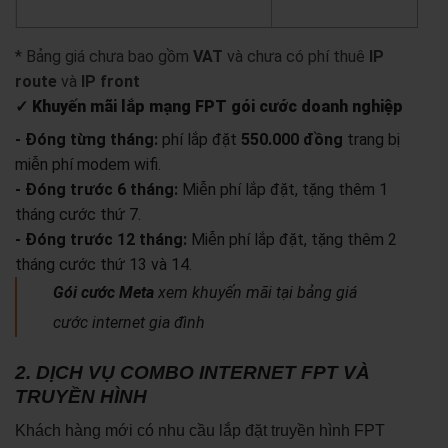
yêu cầu báo giá
xem chi tiết
* Bảng giá chưa bao gồm
VAT
và chưa có phí thuê
IP
route
và
IP front
✓ Khuyến mãi lắp mạng FPT gói cước doanh nghiệp
- Đóng từng tháng:
phí lắp đặt
550.000 đồng
trang bị
miễn phí modem wifi.
- Đóng trước 6 tháng:
Miễn phí lắp đặt, tặng thêm 1
tháng cước thứ 7.
- Đóng trước 12 tháng:
Miễn phí lắp đặt, tặng thêm 2
tháng cước thứ 13 và 14.
Gói cước Meta
xem khuyến mãi tại bảng giá
cước internet gia đình
2. DỊCH VỤ COMBO INTERNET FPT VÀ
TRUYỀN HÌNH
Khách hàng mới có nhu cầu lắp đặt truyền hình FPT