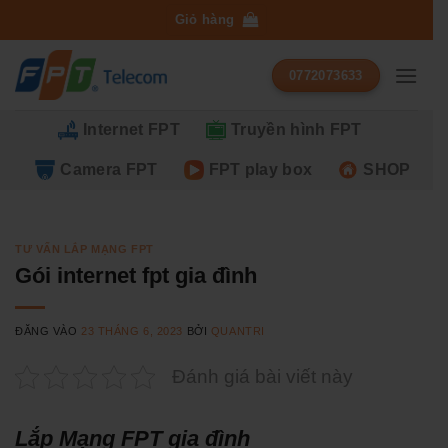
Bỏ
Giỏ hàng
qua
nội
0772073633
dung
Internet FPT
Truyền hình FPT
Camera FPT
FPT play box
SHOP
TƯ VẤN LẮP MẠNG FPT
Gói internet fpt gia đình
ĐĂNG VÀO
23 THÁNG 6, 2023
BỞI
QUANTRI
Đánh giá bài viết này
Lắp Mạng FPT gia đình