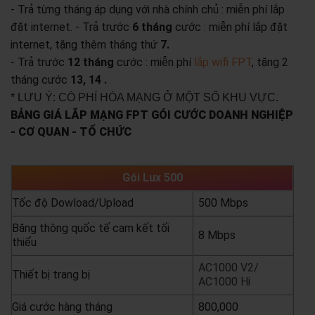
- Trả từng tháng áp dụng với nhà chính chủ : miễn phí lắp
đặt internet.
- Trả trước
6 tháng
cước : miễn phí lắp đặt
internet, tặng thêm tháng thứ
7.
- Trả trước
12 tháng
cước : miễn phí
lắp wifi FPT
, tặng 2
tháng cước
13, 14 .
* LƯU Ý: CÓ PHÍ HÒA MẠNG Ở MỘT SỐ KHU VỰC.
BẢNG GIÁ LẮP MẠNG FPT GÓI CƯỚC DOANH NGHIỆP
- CƠ QUAN - TỔ CHỨC
Gói Lux 500
Tốc độ Dowload/Upload
500 Mbps
Băng thông quốc tế cam kết tối
8 Mbps
thiểu
AC1000 V2/
Thiết bị trang bị
AC1000 Hi
Giá cước hàng tháng
800,000