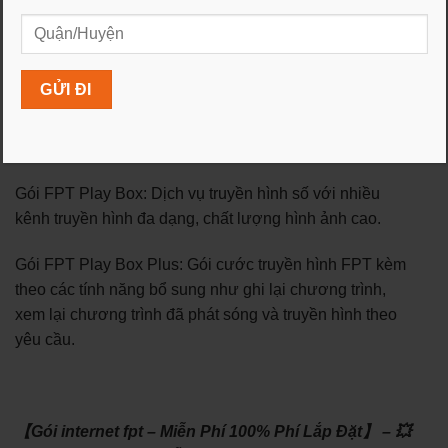
giới hạn, kèm theo dịch vụ truyền hình FPT Play Box.
Gói Combo Sky và Meta : Tốc độ 1Gbps, băng thông
không giới hạn, kèm theo dịch vụ truyền hình FPT Play
Box.
Gói cước Truyền hình FPT:
Gói FPT Play Box: Dịch vụ truyền hình số với nhiều
kênh truyền hình đa dạng, chất lượng hình ảnh cao.
Gói FPT Play Box Plus: Gói cước truyền hình FPT kèm
theo các tính năng bổ sung như ghi lại chương trình,
xem lại chương trình đã phát sóng và truyền hình theo
yêu cầu.
【Gói internet fpt – Miễn Phí 100% Phí Lắp Đặt】 – 💥