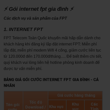
⚡ Gói internet fpt gia đình ⚡
Các dịch vụ và sản phẩm của FPT
1. INTERNET FPT
FPT Telecom Toàn Quốc khuyến mãi hấp dẫn dành cho
khách hàng khi đăng ký lắp đặt internet FPT: Miễn phí
lắp đặt, miễn phí modem Wifi 4 cổng, giảm cước liên tục
từ 120.000đ đến 170.000đ/tháng…. Để biết thêm chi tiết,
quý khách vui lòng liên hệ hotline phòng kinh doanh để
được tư vấn miễn phí.
BẢNG GIÁ GÓI CƯỚC INTERNET FPT GIA ĐÌNH - CÁ
NHÂN
Giá cước hàng tháng
Tốc độ
Khu
Các
Tên gói
Khu vực
Download /
vực
Tỉnh
cước