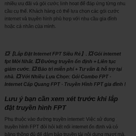
nhiều ưu đãi và gói cước linh hoạt để đáp ứng từng nhu
cầu cụ thể. Khách hàng có thể lựa chọn các gói cước
internet và truyền hình phù hợp với nhu cầu gia đình
hoặc cá nhân của mình.
💥【Lắp Đặt Internet FPT Siêu Rẻ】.
💥 Gói internet
fpt Mới Nhất.
💥 Đường truyền ổn định + Liên tục
giảm cước.
💥 Bảo trì miễn phí + Tư vấn & hỗ trợ tại
nhà.
💥 Với Nhiều Lựa Chọn: ‎Gói Combo FPT ·
‎Internet Cáp Quang FPT · ‎Truyền Hình FPT gia đình !
Lưu ý bạn cần xem xét trước khi lắp
đặt truyền hình FPT
Phụ thuộc vào đường truyền internet: Việc sử dụng
truyền hình FPT đòi hỏi kết nối internet ổn định và có
băng thông đủ để đảm bảo truyền tải nội dung mượt mà.