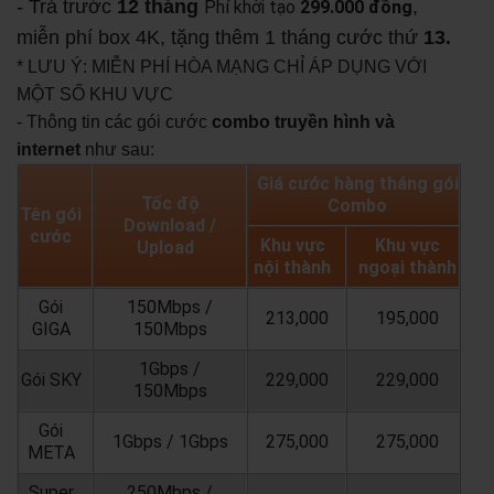
- Trả trước
12 tháng
,
Phí khởi tạo
299.000 đồng
miễn phí box 4K, tặng thêm 1 tháng cước thứ
13.
* LƯU Ý: MIỄN PHÍ HÒA MẠNG CHỈ ÁP DỤNG VỚI
MỘT SỐ KHU VỰC
- Thông tin các gói cước
combo truyền hình và
internet
như sau:
Giá cước hàng tháng gói
Tốc độ
Combo
Tên gói
Download /
cước
Khu vực
Khu vực
Upload
nội thành
ngoại thành
Gói
150Mbps /
213,000
195,000
GIGA
150Mbps
1Gbps /
Gói SKY
229,000
229,000
150Mbps
Gói
1Gbps / 1Gbps
275,000
275,000
META
Super
250Mbps /