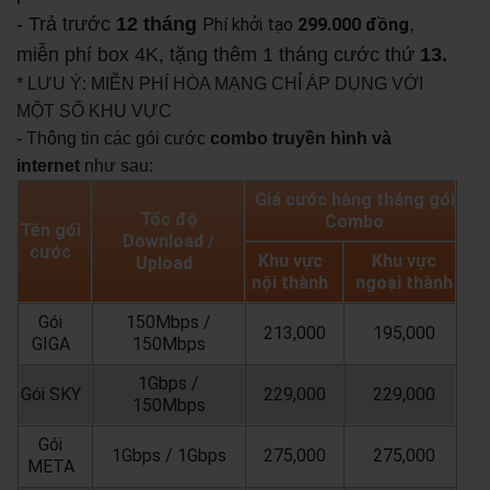
- Trả trước
12 tháng
,
Phí khởi tạo
299.000 đồng
miễn phí box 4K, tặng thêm 1 tháng cước thứ
13.
* LƯU Ý: MIỄN PHÍ HÒA MẠNG CHỈ ÁP DỤNG VỚI
MỘT SỐ KHU VỰC
- Thông tin các gói cước
combo truyền hình và
internet
như sau:
Giá cước hàng tháng gói
Tốc độ
Combo
Tên gói
Download /
cước
Khu vực
Khu vực
Upload
nội thành
ngoại thành
Gói
150Mbps /
213,000
195,000
GIGA
150Mbps
1Gbps /
Gói SKY
229,000
229,000
150Mbps
Gói
1Gbps / 1Gbps
275,000
275,000
META