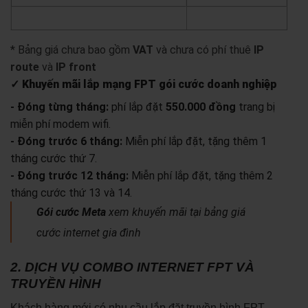
yêu cầu báo giá
xem chi tiết
* Bảng giá chưa bao gồm
VAT
và chưa có phí thuê
IP
route
và
IP front
✓ Khuyến mãi lắp mạng FPT gói cước doanh nghiệp
- Đóng từng tháng:
phí lắp đặt
550.000 đồng
trang bị
miễn phí modem wifi.
- Đóng trước 6 tháng:
Miễn phí lắp đặt, tặng thêm 1
tháng cước thứ 7.
- Đóng trước 12 tháng:
Miễn phí lắp đặt, tặng thêm 2
tháng cước thứ 13 và 14.
Gói cước Meta
xem khuyến mãi tại bảng giá
cước internet gia đình
2. DỊCH VỤ COMBO INTERNET FPT VÀ
TRUYỀN HÌNH
Khách hàng mới có nhu cầu lắp đặt truyền hình FPT