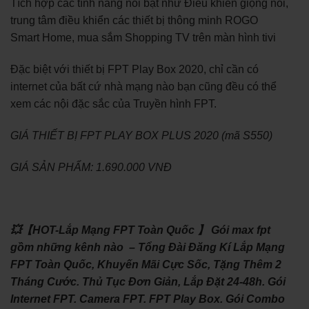
Tích hợp các tính năng nổi bật như Điều khiển giọng nói,
trung tâm điều khiển các thiết bị thông minh ROGO
Smart Home, mua sắm Shopping TV trên màn hình tivi
Đặc biệt với thiết bị FPT Play Box 2020, chỉ cần có
internet của bất cứ nhà mạng nào bạn cũng đều có thể
xem các nội đặc sắc của Truyền hình FPT.
GIÁ THIẾT BỊ FPT PLAY BOX PLUS 2020 (mã S550)
GIÁ SẢN PHẨM: 1.690.000 VNĐ
💥【HOT-Lắp Mạng FPT Toàn Quốc 】 Gói max fpt
gồm những kênh nào – Tổng Đài Đăng Kí Lắp Mạng
FPT Toàn Quốc, Khuyến Mãi Cực Sốc, Tặng Thêm 2
Tháng Cước. Thủ Tục Đơn Giản, Lắp Đặt 24-48h. Gói
Internet FPT. Camera FPT. FPT Play Box. Gói Combo