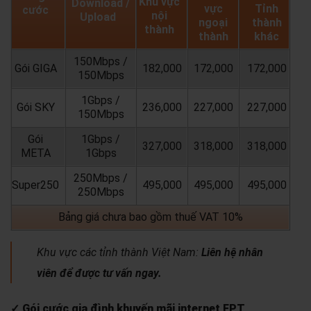
Khu vực
Download /
vực
Tỉnh
cước
nội
Upload
ngoại
thành
thành
thành
khác
150Mbps /
Gói GIGA
182,000
172,000
172,000
150Mbps
1Gbps /
Gói SKY
236,000
227,000
227,000
150Mbps
Gói
1Gbps /
327,000
318,000
318,000
META
1Gbps
250Mbps /
Super250
495,000
495,000
495,000
250Mbps
Bảng giá chưa bao gồm thuế VAT 10%
Khu vực các tỉnh thành Việt Nam:
Liên hệ nhân
viên để được tư vấn ngay.
✓ Gói cước gia đình khuyến mãi internet FPT