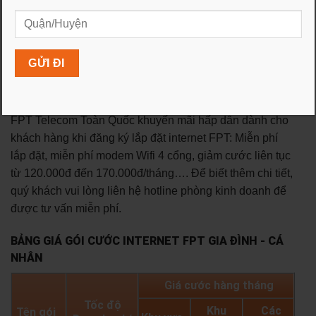
⚡ Gói max fpt gồm những kênh nào ⚡
Các dịch vụ và sản phẩm của FPT
1. INTERNET FPT
FPT Telecom Toàn Quốc khuyến mãi hấp dẫn dành cho
khách hàng khi đăng ký lắp đặt internet FPT: Miễn phí
lắp đặt, miễn phí modem Wifi 4 cổng, giảm cước liên tục
từ 120.000đ đến 170.000đ/tháng…. Để biết thêm chi tiết,
quý khách vui lòng liên hệ hotline phòng kinh doanh để
được tư vấn miễn phí.
BẢNG GIÁ GÓI CƯỚC INTERNET FPT GIA ĐÌNH - CÁ
NHÂN
Giá cước hàng tháng
Tốc độ
Khu
Các
Tên gói