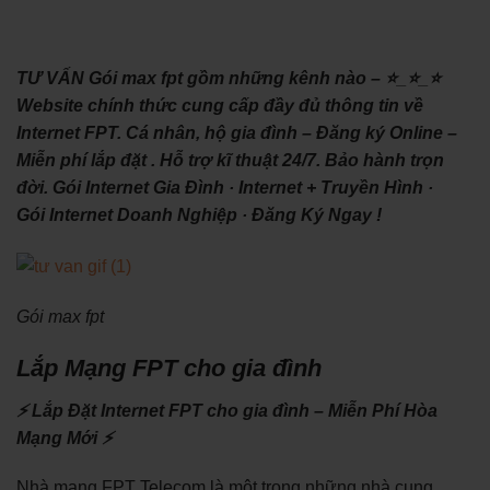
TƯ VẤN Gói max fpt gồm những kênh nào – ⭐_⭐_⭐
Website chính thức cung cấp đầy đủ thông tin về
Internet FPT. Cá nhân, hộ gia đình – Đăng ký Online –
Miễn phí lắp đặt . Hỗ trợ kĩ thuật 24/7. Bảo hành trọn
đời. ‎Gói Internet Gia Đình · ‎Internet + Truyền Hình ·
‎Gói Internet Doanh Nghiệp · ‎Đăng Ký Ngay !
Gói max fpt
Lắp Mạng FPT cho gia đình
⚡ Lắp Đặt Internet FPT cho gia đình – Miễn Phí Hòa
Mạng Mới ⚡
Nhà mạng FPT Telecom là một trong những nhà cung