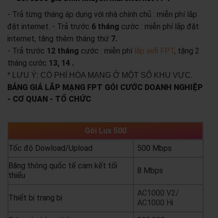
- Trả từng tháng áp dụng với nhà chính chủ : miễn phí lắp
đặt internet.
- Trả trước
6 tháng
cước : miễn phí lắp đặt
internet, tặng thêm tháng thứ
7.
- Trả trước
12 tháng
cước : miễn phí
lắp wifi FPT
, tặng 2
tháng cước
13, 14 .
* LƯU Ý: CÓ PHÍ HÒA MẠNG Ở MỘT SỐ KHU VỰC.
BẢNG GIÁ LẮP MẠNG FPT GÓI CƯỚC DOANH NGHIỆP
- CƠ QUAN - TỔ CHỨC
Gói Lux 500
Tốc độ Dowload/Upload
500 Mbps
Băng thông quốc tế cam kết tối
8 Mbps
thiểu
AC1000 V2/
Thiết bị trang bị
AC1000 Hi