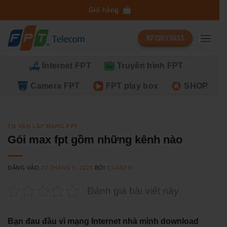
Bỏ
Giỏ hàng
qua
nội
0772073633
dung
Internet FPT
Truyền hình FPT
Camera FPT
FPT play box
SHOP
TƯ VẤN LẮP MẠNG FPT
Gói max fpt gồm những kênh nào
ĐĂNG VÀO
23 THÁNG 6, 2023
BỞI
QUANTRI
Đánh giá bài viết này
Bạn đau đầu vì mạng Internet nhà mình download