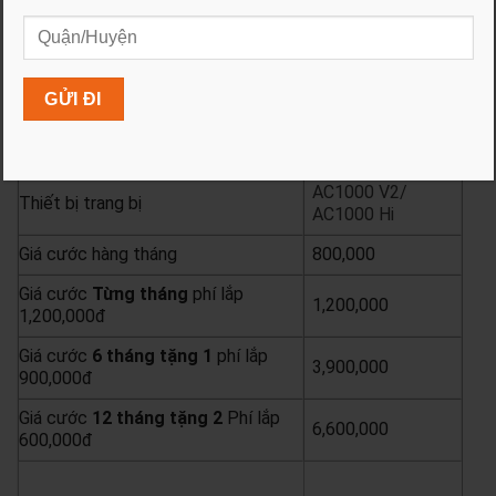
Gói Lux 500
Tốc độ Dowload/Upload
500 Mbps
Băng thông quốc tế cam kết tối
8 Mbps
thiểu
AC1000 V2/
Thiết bị trang bị
AC1000 Hi
Giá cước hàng tháng
800,000
Giá cước
Từng
tháng
phí lắp
1,200,000
1,200,000đ
Giá cước
6 tháng tặng 1
phí lắp
3,900,000
900,000đ
Giá cước
12 tháng tặng 2
Phí lắp
6,600,000
600,000đ
yêu cầu báo giá
xem chi tiết