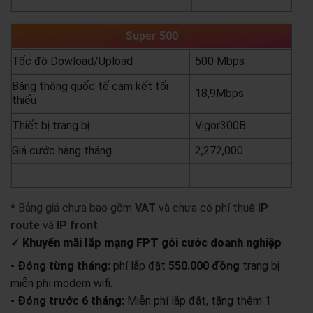
yêu cầu báo giá
xem chi tiết
Super 500
Tốc độ Dowload/Upload
500 Mbps
Băng thông quốc tế cam kết tối
18,9Mbps
thiểu
Thiết bị trang bị
Vigor300B
Giá cước hàng tháng
2,272,000
yêu cầu báo giá
xem chi tiết
* Bảng giá chưa bao gồm
VAT
và chưa có phí thuê
IP
route
và
IP front
✓ Khuyến mãi lắp mạng FPT gói cước doanh nghiệp
- Đóng từng tháng:
phí lắp đặt
550.000 đồng
trang bị
miễn phí modem wifi.
- Đóng trước 6 tháng:
Miễn phí lắp đặt, tặng thêm 1