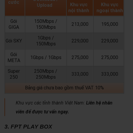
cước
Khu vực
Khu vực
Upload
nội thành
ngoại thành
Gói
150Mbps /
213,000
195,000
GIGA
150Mbps
1Gbps /
Gói SKY
229,000
229,000
150Mbps
Gói
1Gbps / 1Gbps
275,000
275,000
META
Super
250Mbps /
333,000
333,000
250
250Mbps
Bảng giá chưa bao gồm thuế VAT 10%
Khu vực các tỉnh thành Việt Nam:
Liên hệ nhân
viên để được tư vấn ngay.
3. FPT PLAY BOX