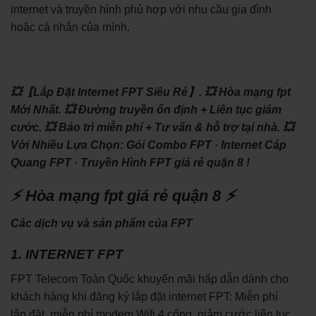
internet và truyền hình phù hợp với nhu cầu gia đình
hoặc cá nhân của mình.
💥【Lắp Đặt Internet FPT Siêu Rẻ】.
💥 Hòa mạng fpt
Mới Nhất.
💥 Đường truyền ổn định + Liên tục giảm
cước.
💥 Bảo trì miễn phí + Tư vấn & hỗ trợ tại nhà.
💥
Với Nhiều Lựa Chọn: ‎Gói Combo FPT · ‎Internet Cáp
Quang FPT · ‎Truyền Hình FPT giá rẻ quận 8 !
⚡ Hòa mạng fpt giá rẻ quận 8 ⚡
Các dịch vụ và sản phẩm của FPT
1. INTERNET FPT
FPT Telecom Toàn Quốc khuyến mãi hấp dẫn dành cho
khách hàng khi đăng ký lắp đặt internet FPT: Miễn phí
lắp đặt, miễn phí modem Wifi 4 cổng, giảm cước liên tục