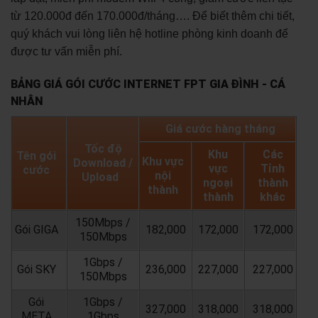
từ 120.000đ đến 170.000đ/tháng…. Để biết thêm chi tiết,
quý khách vui lòng liên hệ hotline phòng kinh doanh để
được tư vấn miễn phí.
BẢNG GIÁ GÓI CƯỚC INTERNET FPT GIA ĐÌNH - CÁ
NHÂN
Giá cước hàng tháng
Tốc độ
Khu
Các
Tên gói
Khu vực
Download /
vực
Tỉnh
cước
nội
Upload
ngoại
thành
thành
thành
khác
150Mbps /
Gói GIGA
182,000
172,000
172,000
150Mbps
1Gbps /
Gói SKY
236,000
227,000
227,000
150Mbps
Gói
1Gbps /
327,000
318,000
318,000
META
1Gbps