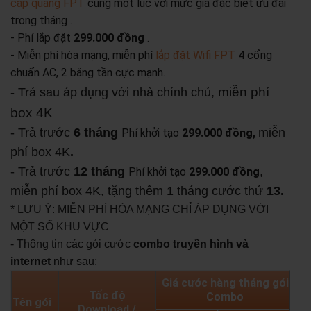
cáp quang FPT
cùng một lúc với mức giá đặc biệt ưu đãi
trong tháng .
- Phí lắp đặt
299.000 đồng
.
- Miễn phí hòa mạng, miễn phí
lắp đặt Wifi FPT
4 cổng
chuẩn AC, 2 băng tần cực mạnh.
miễn phí
- Trả sau áp dụng với nhà chính chủ,
box 4K
- Trả trước
6 tháng
miễn
Phí khởi tạo
299.000 đồng,
phí box 4K
.
- Trả trước
12 tháng
,
Phí khởi tạo
299.000 đồng
miễn phí box 4K, tặng thêm 1 tháng cước thứ
13.
* LƯU Ý: MIỄN PHÍ HÒA MẠNG CHỈ ÁP DỤNG VỚI
MỘT SỐ KHU VỰC
- Thông tin các gói cước
combo truyền hình và
internet
như sau:
Giá cước hàng tháng gói
Tốc độ
Combo
Tên gói
Download /