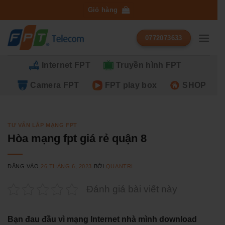
Bỏ
Giỏ hàng
qua
nội
0772073633
dung
Internet FPT
Truyền hình FPT
Camera FPT
FPT play box
SHOP
TƯ VẤN LẮP MẠNG FPT
Hòa mạng fpt giá rẻ quận 8
ĐĂNG VÀO
26 THÁNG 6, 2023
BỞI
QUANTRI
Đánh giá bài viết này
Bạn đau đầu vì mạng Internet nhà mình download