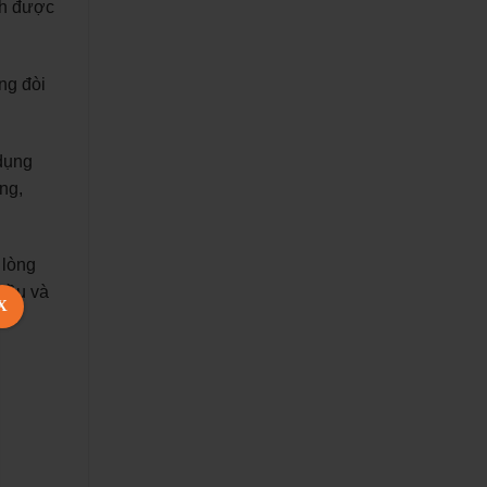
nh được
ng đòi
dụng
ng,
 lòng
 cầu và
X