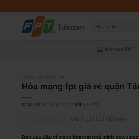
Bỏ
qua
nội
Tìm
dung
kiếm:
Internet FPT
TƯ VẤN LẮP MẠNG FPT
Hòa mạng fpt giá rẻ quận T
ĐĂNG VÀO
26 THÁNG 6, 2023
BỞI
QUANTRI
Đánh giá bài viết này
Bạn đau đầu vì mạng Internet nhà mình downloa