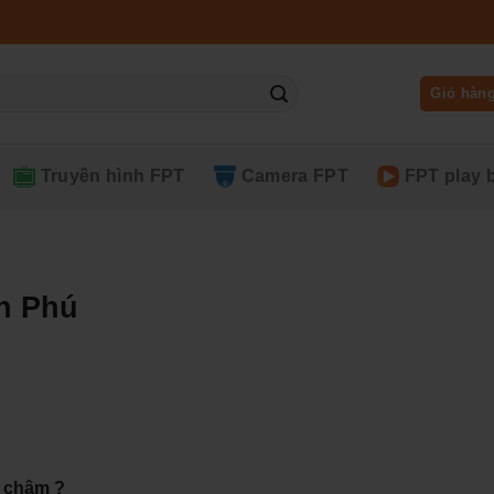
Giỏ hàn
Truyền hình FPT
Camera FPT
FPT play 
ân Phú
d chậm ?