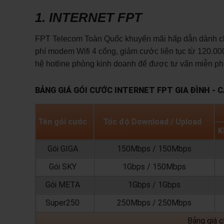
1. INTERNET FPT
FPT Telecom Toàn Quốc khuyến mãi hấp dẫn dành cho 
phí modem Wifi 4 cổng, giảm cước liên tục từ 120.000
hệ hotline phòng kinh doanh để được tư vấn miễn phí
BẢNG GIÁ GÓI CƯỚC INTERNET FPT GIA ĐÌNH - 
Tên gói cước
Tốc độ Download / Upload
K
Gói GIGA
150Mbps / 150Mbps
Gói SKY
1Gbps / 150Mbps
Gói META
1Gbps / 1Gbps
Super250
250Mbps / 250Mbps
Bảng giá 