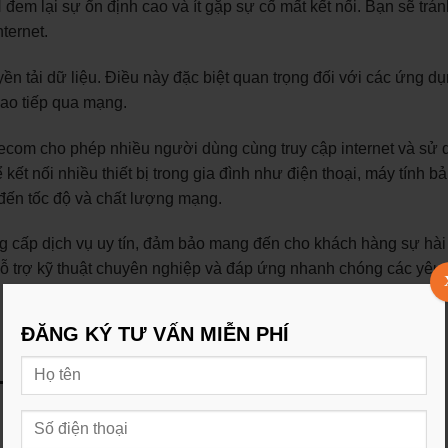
 đem lại sự ổn định cao và ít gặp sự cố mất kết nối. Bạn sẽ trá
ternet.
yền tải dữ liệu. Điều này đặc biệt quan trọng đối với các ứng dụ
giao tiếp qua mạng.
ecom cho phép nhiều người dùng cùng truy cập internet và sử 
 kết nối nhiều thiết bị trong gia đình như điện thoại, máy tính bả
đến tốc độ và chất lượng mạng.
g cấp dịch vụ uy tín, đảm bảo mang đến cho khách hàng sự hài
hỗ trợ kỹ thuật chuyên nghiệp và đáp ứng nhanh chóng các yêu
ĐĂNG KÝ TƯ VẤN MIỄN PHÍ
Tân Phú ⚡