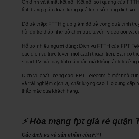
Ổn định và ít mất kết nối: Kết nối sợi quang của FTTH
tình trạng gián đoạn trong quá trình sử dụng dịch vụ in
Độ trễ thấp: FTTH giúp giảm độ trễ trong quá trình tru
hỏi độ trễ thấp như trò chơi trực tuyến, video gọi và 
Hỗ trợ nhiều người dùng: Dịch vụ FTTH của FPT Tel
các dịch vụ trực tuyến một cách thuận tiện. Bạn có thể
smart TV, và máy tính cá nhân mà không ảnh hưởng 
Dịch vụ chất lượng cao: FPT Telecom là một nhà cun
và trải nghiệm dịch vụ chất lượng cao. Họ cung cấp 
thắc mắc của khách hàng.
⚡ Hòa mạng fpt giá rẻ quận 
Các dịch vụ và sản phẩm của FPT