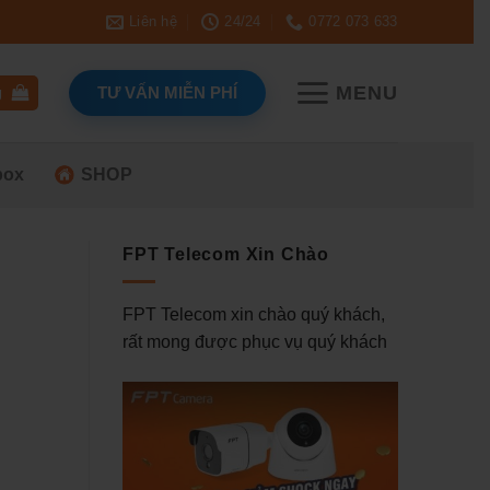
Liên hệ
24/24
0772 073 633
MENU
TƯ VẤN MIỄN PHÍ
g
box
SHOP
FPT Telecom Xin Chào
FPT Telecom xin chào quý khách,
rất mong được phục vụ quý khách