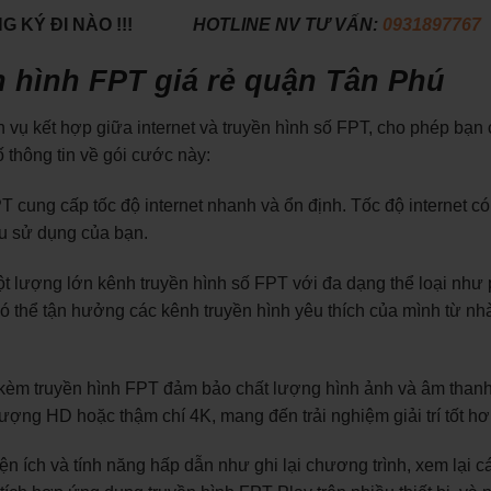
 KÝ ĐI NÀO !!!
HOTLINE NV TƯ VẤN:
0931897767
n hình FPT giá rẻ quận Tân Phú
h vụ kết hợp giữa internet và truyền hình số FPT, cho phép bạn 
ố thông tin về gói cước này:
T cung cấp tốc độ internet nhanh và ổn định. Tốc độ internet có
u sử dụng của bạn.
t lượng lớn kênh truyền hình số FPT với đa dạng thể loại như 
n có thể tận hưởng các kênh truyền hình yêu thích của mình từ n
 kèm truyền hình FPT đảm bảo chất lượng hình ảnh và âm than
ượng HD hoặc thậm chí 4K, mang đến trải nghiệm giải trí tốt hơ
ện ích và tính năng hấp dẫn như ghi lại chương trình, xem lại c