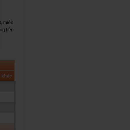
t, miễn
ng liên
h khác