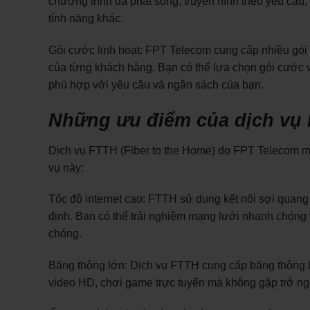
chương trình đã phát sóng, truyền hình theo yêu cầu, 
tính năng khác.
Gói cước linh hoạt: FPT Telecom cung cấp nhiều gói
của từng khách hàng. Bạn có thể lựa chọn gói cước vớ
phù hợp với yêu cầu và ngân sách của bạn.
Những ưu điểm của dịch vụ
Dịch vụ FTTH (Fiber to the Home) do FPT Telecom ma
vụ này:
Tốc độ internet cao: FTTH sử dụng kết nối sợi quang t
định. Bạn có thể trải nghiệm mạng lưới nhanh chóng v
chóng.
Băng thông lớn: Dịch vụ FTTH cung cấp băng thông l
video HD, chơi game trực tuyến mà không gặp trở ngạ