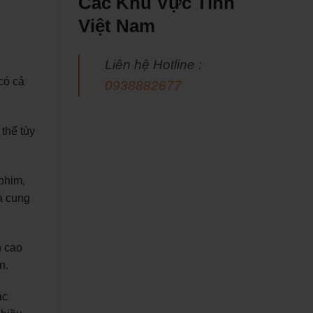
Các Khu Vực Tỉnh
Việt Nam
Liên hệ Hotline :
có cả
0938882677
 thể tùy
phim,
hà cung
h cao
n.
ác