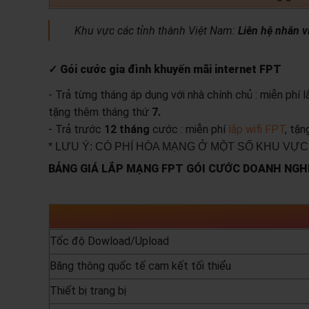
Khu vực các tỉnh thành Việt Nam:
Liên hệ nhân v
✓ Gói cước gia đình khuyến mãi internet FPT
- Trả từng tháng áp dụng với nhà chính chủ : miễn phí 
tặng thêm tháng thứ
7.
- Trả trước
12 tháng
cước : miễn phí
lắp wifi FPT
, tặ
* LƯU Ý: CÓ PHÍ HÒA MẠNG Ở MỘT SỐ KHU VỰC
BẢNG GIÁ LẮP MẠNG FPT GÓI CƯỚC DOANH NGHI
Tốc độ Dowload/Upload
Băng thông quốc tế cam kết tối thiểu
Thiết bị trang bị