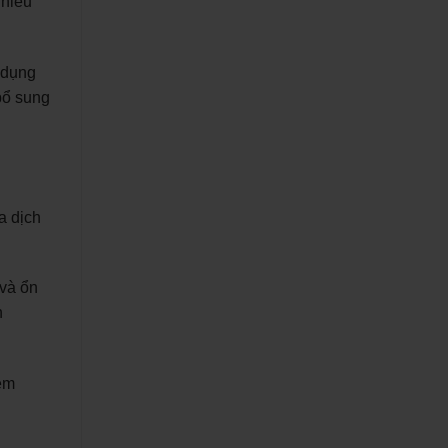
nhiều
 dụng
bổ sung
a dịch
 và ổn
h
em