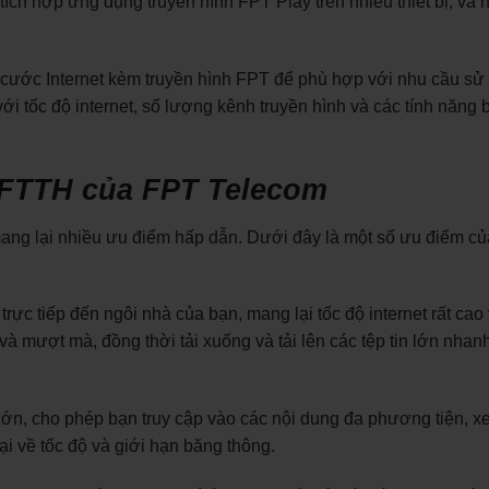
tích hợp ứng dụng truyền hình FPT Play trên nhiều thiết bị, và 
 cước Internet kèm truyền hình FPT để phù hợp với nhu cầu sử
i tốc độ internet, số lượng kênh truyền hình và các tính năng 
 FTTH của FPT Telecom
ng lại nhiều ưu điểm hấp dẫn. Dưới đây là một số ưu điểm củ
rực tiếp đến ngôi nhà của bạn, mang lại tốc độ internet rất cao
à mượt mà, đồng thời tải xuống và tải lên các tệp tin lớn nhan
ớn, cho phép bạn truy cập vào các nội dung đa phương tiện, x
i về tốc độ và giới hạn băng thông.