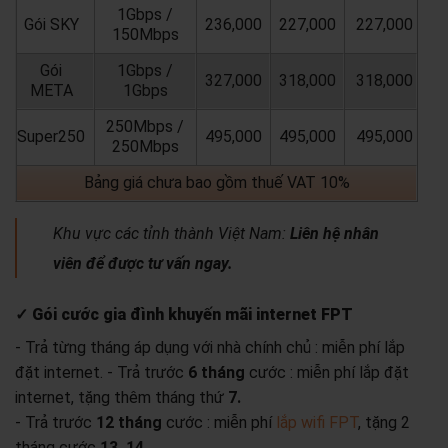
1Gbps /
Gói SKY
236,000
227,000
227,000
150Mbps
Gói
1Gbps /
327,000
318,000
318,000
META
1Gbps
250Mbps /
Super250
495,000
495,000
495,000
250Mbps
Bảng giá chưa bao gồm thuế VAT 10%
Khu vực các tỉnh thành Việt Nam:
Liên hệ nhân
viên để được tư vấn ngay.
✓ Gói cước gia đình khuyến mãi internet FPT
- Trả từng tháng áp dụng với nhà chính chủ : miễn phí lắp
đặt internet.
- Trả trước
6 tháng
cước : miễn phí lắp đặt
internet, tặng thêm tháng thứ
7.
- Trả trước
12 tháng
cước : miễn phí
lắp wifi FPT
, tặng 2
tháng cước
13, 14 .