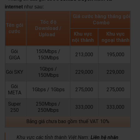
internet
như sau:
Giá cước hàng tháng gói
Tốc độ
Combo
Tên gói
Download /
cước
Khu vực
Khu vực
Upload
nội thành
ngoại thành
Gói
150Mbps /
213,000
195,000
GIGA
150Mbps
1Gbps /
Gói SKY
229,000
229,000
150Mbps
Gói
1Gbps / 1Gbps
275,000
275,000
META
Super
250Mbps /
333,000
333,000
250
250Mbps
Bảng giá chưa bao gồm thuế VAT 10%
Khu vực các tỉnh thành Việt Nam:
Liên hệ nhân