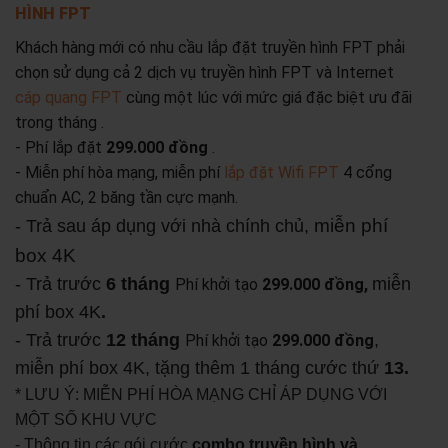
HÌNH FPT
Khách hàng mới có nhu cầu lắp đặt truyền hình FPT phải
chọn sử dụng cả 2 dịch vụ truyền hình FPT và Internet
cáp quang FPT
cùng một lúc với mức giá đặc biệt ưu đãi
trong tháng .
- Phí lắp đặt
299.000 đồng
.
- Miễn phí hòa mạng, miễn phí
lắp đặt Wifi FPT
4 cổng
chuẩn AC, 2 băng tần cực mạnh.
miễn phí
- Trả sau áp dụng với nhà chính chủ,
box 4K
- Trả trước
6 tháng
miễn
Phí khởi tạo
299.000 đồng,
phí box 4K
.
- Trả trước
12 tháng
,
Phí khởi tạo
299.000 đồng
miễn phí box 4K, tặng thêm 1 tháng cước thứ
13.
* LƯU Ý: MIỄN PHÍ HÒA MẠNG CHỈ ÁP DỤNG VỚI
MỘT SỐ KHU VỰC
- Thông tin các gói cước
combo truyền hình và