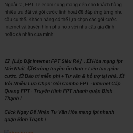
Ngoài ra, FPT Telecom cũng mang đến cho khách hàng
nhiều ưu đãi và gói cước linh hoạt để đáp ứng từng nhu
cầu cụ thể. Khách hàng có thể lựa chọn các gói cước
internet và truyền hình phù hợp với nhu cầu gia đình
hoặc cá nhân của mình.
💥【Lắp Đặt Internet FPT Siêu Rẻ】.
💥 Hòa mạng fpt
Mới Nhất.
💥 Đường truyền ổn định + Liên tục giảm
cước.
💥 Bảo trì miễn phí + Tư vấn & hỗ trợ tại nhà.
💥
Với Nhiều Lựa Chọn: ‎Gói Combo FPT · ‎Internet Cáp
Quang FPT · ‎Truyền Hình FPT nhanh quận Bình
Thạnh !
Click Ngay Để Nhận Tư Vấn Hòa mạng fpt nhanh
quận Bình Thạnh !