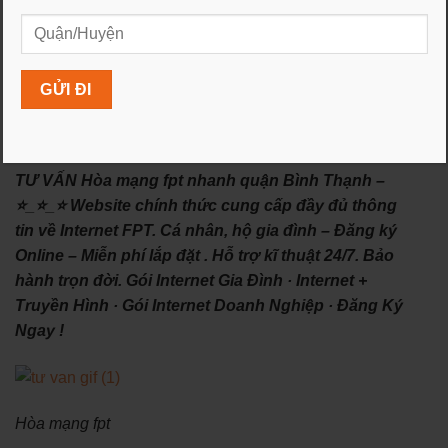
tiên tiến để đảm bảo cung cấp dịch vụ internet hiện đại
và đáp ứng các yêu cầu mới nhất của người dùng. Họ
liên tục nâng cấp và cải tiến hạ tầng mạng để mang lại
trải nghiệm tốt nhất cho khách hàng.
TƯ VẤN Hòa mạng fpt nhanh quận Bình Thạnh –
⭐_⭐_⭐ Website chính thức cung cấp đầy đủ thông
tin về Internet FPT. Cá nhân, hộ gia đình – Đăng ký
Online – Miễn phí lắp đặt . Hỗ trợ kĩ thuật 24/7. Bảo
hành trọn đời. ‎Gói Internet Gia Đình · ‎Internet +
Truyền Hình · ‎Gói Internet Doanh Nghiệp · ‎Đăng Ký
Ngay !
Hòa mạng fpt