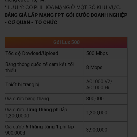
* LƯU Ý: CÓ PHÍ HÒA MẠNG Ở MỘT SỐ KHU VỰC.
BẢNG GIÁ LẮP MẠNG FPT GÓI CƯỚC DOANH NGHIỆP
- CƠ QUAN - TỔ CHỨC
Gói Lux 500
Tốc độ Dowload/Upload
500 Mbps
Băng thông quốc tế cam kết tối
8 Mbps
thiểu
AC1000 V2/
Thiết bị trang bị
AC1000 Hi
Giá cước hàng tháng
800,000
Giá cước
Từng
tháng
phí lắp
1,200,000
1,200,000đ
Giá cước
6 tháng tặng 1
phí lắp
3,900,000
900,000đ