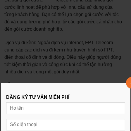
cước linh hoạt để phù hợp với nhu cầu sử dụng của
từng khách hàng. Bạn có thể lựa chọn gói cước với tốc
độ và dung lượng phù hợp, từ các gói cước cá nhân cho
đến gói cước doanh nghiệp.
Dịch vụ đi kèm: Ngoài dịch vụ internet, FPT Telecom
cung cấp các dịch vụ đi kèm như truyền hình số FPT,
điện thoại cố định và di động. Điều này giúp người dùng
tiết kiệm thời gian và công sức khi có thể tận hưởng
nhiều dịch vụ trong một gói duy nhất.
Hỗ trợ khách hàng chuyên nghiệp: FPT Telecom có đội
ngũ nhân viên hỗ trợ khách hàng chuyên nghiệp và nhiệt
ĐĂNG KÝ TƯ VẤN MIỄN PHÍ
tình. Bạn có thể nhận được sự hỗ trợ nhanh chóng và
hiệu quả trong việc giải quyết các vấn đề kỹ thuật hoặc
thắc mắc liên quan đến dịch vụ.
Công nghệ tiên tiến: FPT Telecom đầu tư vào công nghệ