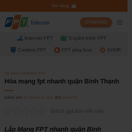
Bỏ
Giỏ hàng
qua
nội
0772073633
dung
Internet FPT
Truyền hình FPT
Camera FPT
FPT play box
SHOP
TƯ VẤN LẮP MẠNG FPT
Hòa mạng fpt nhanh quận Bình Thạnh
ĐĂNG VÀO
26 THÁNG 6, 2023
BỞI
QUANTRI
Đánh giá bài viết này
Lắp Mạng FPT nhanh quận Bình