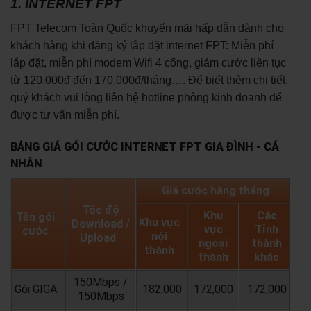
1. INTERNET FPT
FPT Telecom Toàn Quốc khuyến mãi hấp dẫn dành cho
khách hàng khi đăng ký lắp đặt internet FPT: Miễn phí
lắp đặt, miễn phí modem Wifi 4 cổng, giảm cước liên tục
từ 120.000đ đến 170.000đ/tháng…. Để biết thêm chi tiết,
quý khách vui lòng liên hệ hotline phòng kinh doanh để
được tư vấn miễn phí.
BẢNG GIÁ GÓI CƯỚC INTERNET FPT GIA ĐÌNH - CÁ
NHÂN
Giá cước hàng tháng
Tốc độ
Khu
Các
Tên gói
Khu vực
Download /
vực
Tỉnh
cước
nội
Upload
ngoại
thành
thành
thành
khác
150Mbps /
Gói GIGA
182,000
172,000
172,000
150Mbps