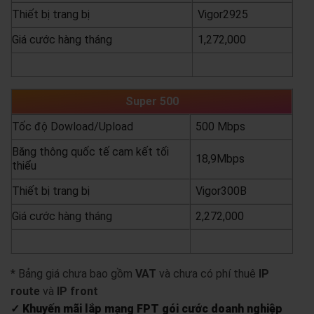
Thiết bị trang bị
Vigor2925
Giá cước hàng tháng
1,272,000
yêu cầu báo giá
xem chi tiết
Super 500
Tốc độ Dowload/Upload
500 Mbps
Băng thông quốc tế cam kết tối
18,9Mbps
thiểu
Thiết bị trang bị
Vigor300B
Giá cước hàng tháng
2,272,000
yêu cầu báo giá
xem chi tiết
* Bảng giá chưa bao gồm
VAT
và chưa có phí thuê
IP
route
và
IP front
✓ Khuyến mãi lắp mạng FPT gói cước doanh nghiệp