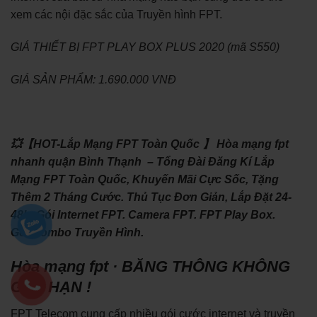
xem các nội đặc sắc của Truyền hình FPT.
GIÁ THIẾT BỊ FPT PLAY BOX PLUS 2020 (mã S550)
GIÁ SẢN PHẨM: 1.690.000 VNĐ
💥【HOT-Lắp Mạng FPT Toàn Quốc 】 Hòa mạng fpt
nhanh quận Bình Thạnh – Tổng Đài Đăng Kí Lắp
Mạng FPT Toàn Quốc, Khuyến Mãi Cực Sốc, Tặng
Thêm 2 Tháng Cước. Thủ Tục Đơn Giản, Lắp Đặt 24-
48h. Gói Internet FPT. Camera FPT. FPT Play Box.
Gói Combo Truyền Hình.
Hòa mạng fpt · BĂNG THÔNG KHÔNG
GIỚI HẠN !
FPT Telecom cung cấp nhiều gói cước internet và truyền