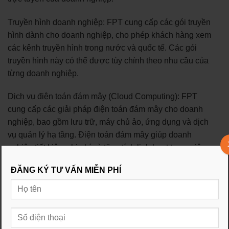
Truyền hình doanh nghiệp: FPT cung cấp các gói truyền
hình dành cho doanh nghiệp, cho phép khách hàng xem
các kênh truyền hình trong nước và quốc tế. Các gói
truyền hình này có thể được tùy chỉnh theo nhu cầu của
từng doanh nghiệp.
Dịch vụ điện toán đám mây (Cloud Computing): FPT
cung cấp các giải pháp điện toán đám mây cho doanh
nghiệp, bao gồm lưu trữ, máy chủ ảo, ứng dụng và dịch
vụ quản lý hạ tầng. Điện toán đám mây giúp doanh
nghiệp tiết kiệm chi phí và tăng tính linh hoạt trong việc
quản lý dữ liệu và ứng dụng.
ĐĂNG KÝ TƯ VẤN MIỄN PHÍ
Công nghệ thông tin và mạng lưới: FPT cung cấp các
dịch vụ và giải pháp công nghệ thông tin và mạng lưới
cho doanh nghiệp, bao gồm xây dựng hạ tầng mạng,
quản lý hệ thống, bảo mật thông tin, cung cấp phần mềm