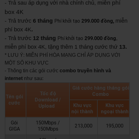
miễn phí
- Trả sau áp dụng với nhà chính chủ,
box 4K
- Trả trước
6 tháng
miễn
Phí khởi tạo
299.000 đồng,
phí box 4K
.
- Trả trước
12 tháng
,
Phí khởi tạo
299.000 đồng
miễn phí box 4K, tặng thêm 1 tháng cước thứ
13.
* LƯU Ý: MIỄN PHÍ HÒA MẠNG CHỈ ÁP DỤNG VỚI
MỘT SỐ KHU VỰC
- Thông tin các gói cước
combo truyền hình và
internet
như sau:
Giá cước hàng tháng gói
Tốc độ
Combo
Tên gói
Download /
cước
Khu vực
Khu vực
Upload
nội thành
ngoại thành
Gói
150Mbps /
213,000
195,000
GIGA
150Mbps