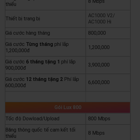
8 Mbps
thiểu
AC1000 V2/
Thiết bị trang bị
AC1000 Hi
Giá cước hàng tháng
800,000
Giá cước
Từng
tháng
phí lắp
1,200,000
1,200,000đ
Giá cước
6 tháng tặng 1
phí lắp
3,900,000
900,000đ
Giá cước
12 tháng tặng 2
Phí lắp
6,600,000
600,000đ
yêu cầu báo giá
xem chi tiết
Gói Lux 800
Tốc độ Dowload/Upload
800 Mbps
Băng thông quốc tế cam kết tối
8 Mbps
thiểu