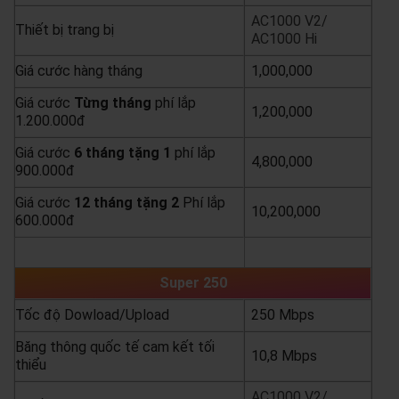
AC1000 V2/
Thiết bị trang bị
AC1000 Hi
Giá cước hàng tháng
1,000,000
Giá cước
Từng
tháng
phí lắp
1,200,000
1.200.000đ
Giá cước
6 tháng tặng 1
phí lắp
4,800,000
900.000đ
Giá cước
12 tháng tặng 2
Phí lắp
10,200,000
600.000đ
yêu cầu báo giá
xem chi tiết
Super 250
Tốc độ Dowload/Upload
250 Mbps
Băng thông quốc tế cam kết tối
10,8 Mbps
thiểu
AC1000 V2/