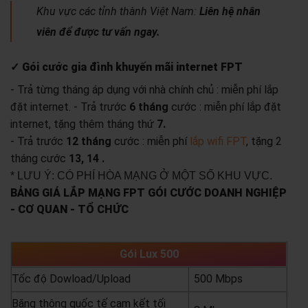
Khu vực các tỉnh thành Việt Nam:
Liên hệ nhân
viên để được tư vấn ngay.
✓ Gói cước gia đình khuyến mãi internet FPT
- Trả từng tháng áp dụng với nhà chính chủ : miễn phí lắp
đặt internet.
- Trả trước
6 tháng
cước : miễn phí lắp đặt
internet, tặng thêm tháng thứ
7.
- Trả trước
12 tháng
cước : miễn phí
lắp wifi FPT
, tặng 2
tháng cước
13, 14 .
* LƯU Ý: CÓ PHÍ HÒA MẠNG Ở MỘT SỐ KHU VỰC.
BẢNG GIÁ LẮP MẠNG FPT GÓI CƯỚC DOANH NGHIỆP
- CƠ QUAN - TỔ CHỨC
Gói Lux 500
Tốc độ Dowload/Upload
500 Mbps
Băng thông quốc tế cam kết tối