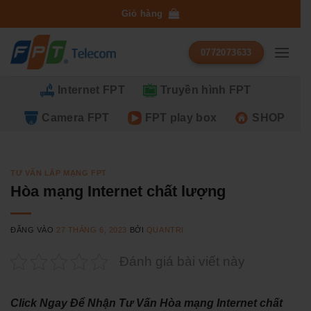
Bỏ
Giỏ hàng
qua
nội
0772073633
dung
Internet FPT
Truyền hình FPT
Camera FPT
FPT play box
SHOP
TƯ VẤN LẮP MẠNG FPT
Hòa mạng Internet chất lượng
ĐĂNG VÀO
27 THÁNG 6, 2023
BỞI
QUANTRI
Đánh giá bài viết này
Click Ngay Để Nhận Tư Vấn Hòa mạng Internet chất