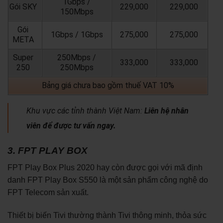
1Gbps /
Gói SKY
229,000
229,000
150Mbps
Gói
1Gbps / 1Gbps
275,000
275,000
META
Super
250Mbps /
333,000
333,000
250
250Mbps
Bảng giá chưa bao gồm thuế VAT 10%
Khu vực các tỉnh thành Việt Nam:
Liên hệ nhân
viên để được tư vấn ngay.
3. FPT PLAY BOX
FPT Play Box Plus 2020 hay còn được gọi với mã định
danh FPT Play Box S550 là một sản phẩm công nghệ do
FPT Telecom sản xuất.
Thiết bị biến Tivi thường thành Tivi thông minh, thỏa sức