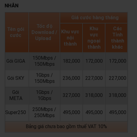
NHÂN
Giá cước hàng tháng
Tốc độ
Khu
Các
Tên gói
Khu vực
Download /
vực
Tỉnh
cước
nội
Upload
ngoại
thành
thành
thành
khác
150Mbps /
Gói GIGA
182,000
172,000
172,000
150Mbps
1Gbps /
Gói SKY
236,000
227,000
227,000
150Mbps
Gói
1Gbps /
327,000
318,000
318,000
META
1Gbps
250Mbps /
Super250
495,000
495,000
495,000
250Mbps
Bảng giá chưa bao gồm thuế VAT 10%