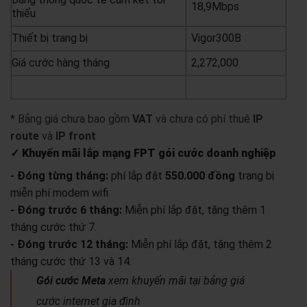
18,9Mbps
thiểu
Thiết bị trang bị
Vigor300B
Giá cước hàng tháng
2,272,000
yêu cầu báo giá
xem chi tiết
* Bảng giá chưa bao gồm
VAT
và chưa có phí thuê
IP
route
và
IP front
✓ Khuyến mãi lắp mạng FPT gói cước doanh nghiệp
- Đóng từng tháng:
phí lắp đặt
550.000 đồng
trang bị
miễn phí modem wifi.
- Đóng trước 6 tháng:
Miễn phí lắp đặt, tặng thêm 1
tháng cước thứ 7.
- Đóng trước 12 tháng:
Miễn phí lắp đặt, tặng thêm 2
tháng cước thứ 13 và 14.
Gói cước Meta
xem khuyến mãi tại bảng giá
cước internet gia đình