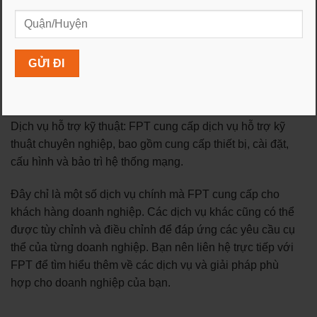
và phát triển ứng dụng.
Giải pháp IoT (Internet of Things): FPT cung cấp các giải
pháp IoT cho doanh nghiệp, cho phép kết nối và quản lý
các thiết bị thông minh, thu thập dữ liệu và cung cấp
thông tin phân tích cho quyết định kinh doanh.
Dịch vụ hỗ trợ kỹ thuật: FPT cung cấp dịch vụ hỗ trợ kỹ
thuật chuyên nghiệp, bao gồm cung cấp thiết bị, cài đặt,
cấu hình và bảo trì hệ thống mạng.
Đây chỉ là một số dịch vụ chính mà FPT cung cấp cho
khách hàng doanh nghiệp. Các dịch vụ khác cũng có thể
được tùy chỉnh và điều chỉnh để đáp ứng các yêu cầu cụ
thể của từng doanh nghiệp. Bạn nên liên hệ trực tiếp với
FPT để tìm hiểu thêm về các dịch vụ và giải pháp phù
hợp cho doanh nghiệp của bạn.