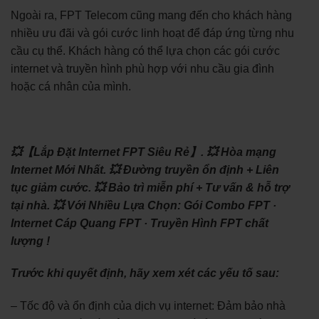
Ngoài ra, FPT Telecom cũng mang đến cho khách hàng
nhiều ưu đãi và gói cước linh hoạt để đáp ứng từng nhu
cầu cụ thể. Khách hàng có thể lựa chọn các gói cước
internet và truyền hình phù hợp với nhu cầu gia đình
hoặc cá nhân của mình.
💥【Lắp Đặt Internet FPT Siêu Rẻ】.
💥 Hòa mạng
Internet Mới Nhất.
💥 Đường truyền ổn định + Liên
tục giảm cước.
💥 Bảo trì miễn phí + Tư vấn & hỗ trợ
tại nhà.
💥 Với Nhiều Lựa Chọn: ‎Gói Combo FPT ·
‎Internet Cáp Quang FPT · ‎Truyền Hình FPT chất
lượng !
Trước khi quyết định, hãy xem xét các yếu tố sau:
– Tốc độ và ổn định của dịch vụ internet: Đảm bảo nhà