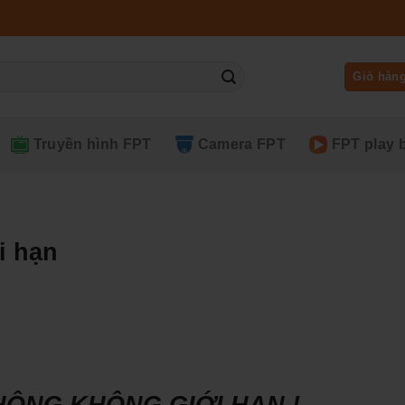
Giỏ hàn
Truyền hình FPT
Camera FPT
FPT play 
i hạn
 THÔNG KHÔNG GIỚI HẠN !