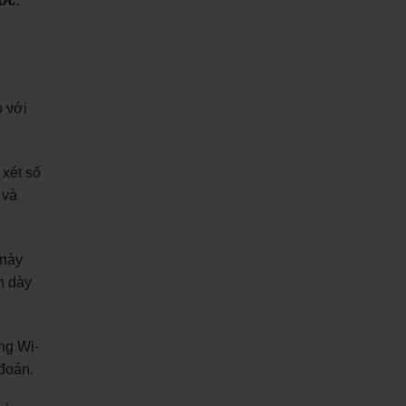
ớc.
p với
 xét số
 và
 này
h dày
ng Wi-
đoán.