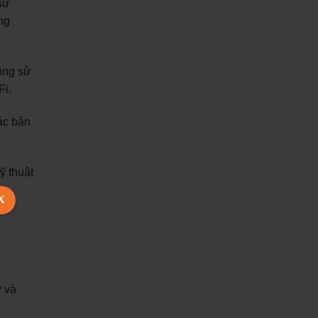
sử
ng
hông sử
Fi.
ác bản
ỹ thuật
X
ý và