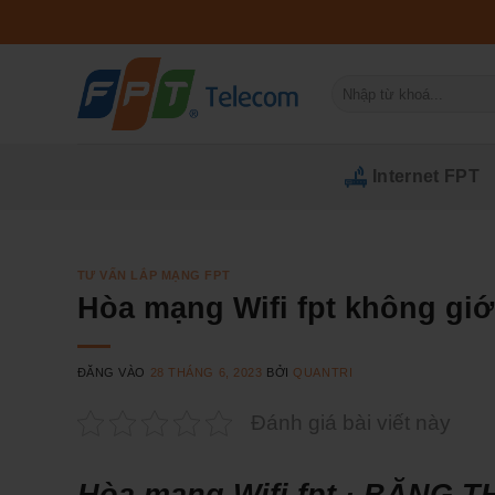
Bỏ
qua
nội
Tìm
dung
kiếm:
Internet FPT
TƯ VẤN LẮP MẠNG FPT
Hòa mạng Wifi fpt không giớ
ĐĂNG VÀO
28 THÁNG 6, 2023
BỞI
QUANTRI
Đánh giá bài viết này
Hòa mạng Wifi fpt · BĂNG