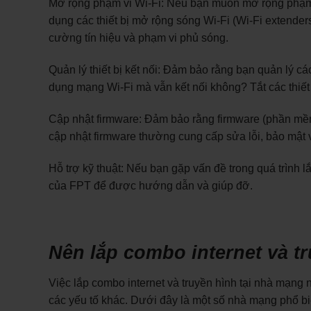
Mở rộng phạm vi Wi-Fi: Nếu bạn muốn mở rộng phạm v
dụng các thiết bị mở rộng sóng Wi-Fi (Wi-Fi extender
cường tín hiệu và phạm vi phủ sóng.
Quản lý thiết bị kết nối: Đảm bảo rằng bạn quản lý các
dụng mạng Wi-Fi mà vẫn kết nối không? Tắt các thiết 
Cập nhật firmware: Đảm bảo rằng firmware (phần mề
cập nhật firmware thường cung cấp sửa lỗi, bảo mật và
Hỗ trợ kỹ thuật: Nếu bạn gặp vấn đề trong quá trình l
của FPT để được hướng dẫn và giúp đỡ.
Nên lắp combo internet và 
Việc lắp combo internet và truyền hình tại nhà mạng n
các yếu tố khác. Dưới đây là một số nhà mạng phổ bi