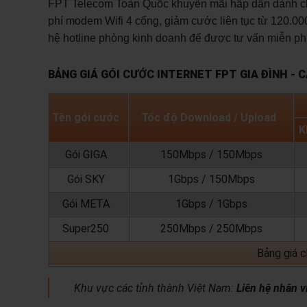
FPT Telecom Toàn Quốc khuyến mãi hấp dẫn dành cho 
phí modem Wifi 4 cổng, giảm cước liên tục từ 120.000
hệ hotline phòng kinh doanh để được tư vấn miễn phí
BẢNG GIÁ GÓI CƯỚC INTERNET FPT GIA ĐÌNH - 
Tên gói cước
Tốc độ Download / Upload
K
Gói GIGA
150Mbps / 150Mbps
Gói SKY
1Gbps / 150Mbps
Gói META
1Gbps / 1Gbps
Super250
250Mbps / 250Mbps
Bảng giá 
Khu vực các tỉnh thành Việt Nam:
Liên hệ nhân v