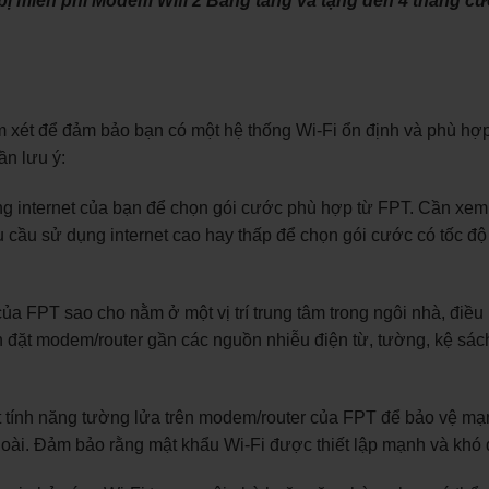
ị miễn phí Modem Wifi 2 Băng tầng và tặng đến 4 tháng cư
em xét để đảm bảo bạn có một hệ thống Wi-Fi ổn định và phù hợ
ần lưu ý:
ng internet của bạn để chọn gói cước phù hợp từ FPT. Cần xem
u cầu sử dụng internet cao hay thấp để chọn gói cước có tốc độ
 của FPT sao cho nằm ở một vị trí trung tâm trong ngôi nhà, điều
nh đặt modem/router gần các nguồn nhiễu điện từ, tường, kệ sác
ạt tính năng tường lửa trên modem/router của FPT để bảo vệ mạ
goài. Đảm bảo rằng mật khẩu Wi-Fi được thiết lập mạnh và khó 