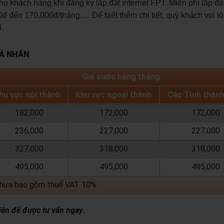
khách hàng khi đăng ký lắp đặt internet FPT: Miễn phí lắp đặ
đ đến 170.000đ/tháng…. Để biết thêm chi tiết, quý khách vui lò
.
CÁ NHÂN
Giá cước hàng tháng
hu vực nội thành
Khu vực ngoại thành
Các Tỉnh thàn
182,000
172,000
172,000
236,000
227,000
227,000
327,000
318,000
318,000
495,000
495,000
495,000
chưa bao gồm thuế VAT 10%
iên để được tư vấn ngay.