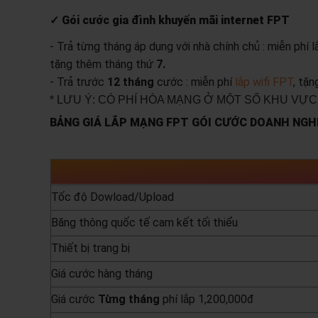
✓ Gói cước gia đình khuyến mãi internet FPT
- Trả từng tháng áp dụng với nhà chính chủ : miễn phí 
tặng thêm tháng thứ
7.
- Trả trước
12 tháng
cước : miễn phí
lắp wifi FPT
, tặ
* LƯU Ý: CÓ PHÍ HÒA MẠNG Ở MỘT SỐ KHU VỰC
BẢNG GIÁ LẮP MẠNG FPT GÓI CƯỚC DOANH NGHI
Tốc độ Dowload/Upload
Băng thông quốc tế cam kết tối thiểu
Thiết bị trang bị
Giá cước hàng tháng
Giá cước
Từng
tháng
phí lắp 1,200,000đ