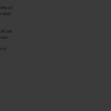
cũng có
o sánh
các gói
 bạn.
à có