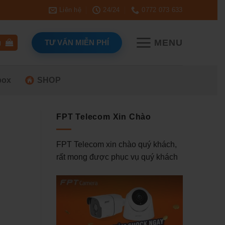
Liên hệ
24/24
0772 073 633
MENU
TƯ VẤN MIỄN PHÍ
g
box
SHOP
FPT Telecom Xin Chào
FPT Telecom xin chào quý khách,
rất mong được phục vụ quý khách