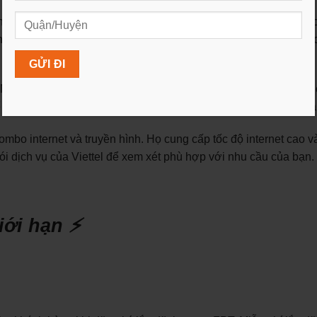
nh với nhiều gói dịch vụ linh hoạt và tốc độ internet cao. FPT 
 hình quốc tế và nội địa. Hãy xem xét gói dịch vụ của FPT và s
am và cung cấp dịch vụ combo internet và truyền hình. Họ có 
hể xem xét các gói dịch vụ của VNPT và so sánh với nhu cầu của
combo internet và truyền hình. Họ cung cấp tốc độ internet cao v
ói dịch vụ của Viettel để xem xét phù hợp với nhu cầu của bạn.
iới hạn ⚡