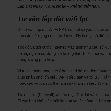
Đặt Trong 24h. Sửa Chữa Sự Cố Trong 2h. Trang b
Lắp Đặt Ngay Trong Ngày – không giới hạn.
Tư vấn lắp đặt wifi fpt
Để tư vấn lắp đặt Wi-Fi FPT, có một số yếu tố cần x
nhu cầu sử dụng của bạn. Dưới đây là một số điểm c
Tốc độ và gói cước internet: Xác định nhu cầu sử dụ
lượng người sử dụng, số lượng thiết bị kết nối và nh
dung lượng phù hợp.
Vị trí đặt modem/router: Chọn vị trí đặt modem/router
giúp phân phối tín hiệu Wi-Fi đều đặn và tối ưu. Trá
hoặc các vật cản có thể làm suy giảm tín hiệu Wi-Fi.
Tường lửa (Firewall) và bảo mật: Cài đặt và kích ho
Fi của bạn khỏi các mối đe dọa và tấn công từ bên n