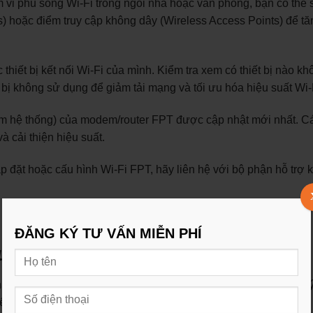
i phủ sóng Wi-Fi trong ngôi nhà hoặc văn phòng, bạn có thể 
s) hoặc điểm truy cập không dây (Wireless Access Points) để tă
 thiết bị kết nối Wi-Fi của mình. Kiểm tra xem có thiết bị nào k
bị không sử dụng để giảm tải mạng và tối ưu hóa hiệu suất Wi-
m hệ thống) của modem/router FPT được cập nhật mới nhất. C
 cải thiện hiệu suất.
ắp đặt hoặc cấu hình Wi-Fi FPT, hãy liên hệ với bộ phận hỗ trợ k
ĐĂNG KÝ TƯ VẤN MIỄN PHÍ
truyền hình nhà mạng nào?
ào phù hợp phụ thuộc vào nhu cầu cá nhân của bạn, vị trí địa l
ến mà bạn có thể xem xét: