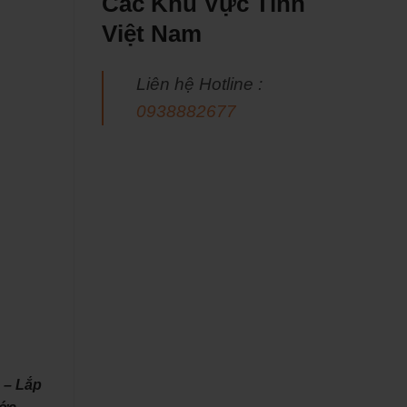
Các Khu Vực Tỉnh
Việt Nam
Liên hệ Hotline :
0938882677
 – Lắp