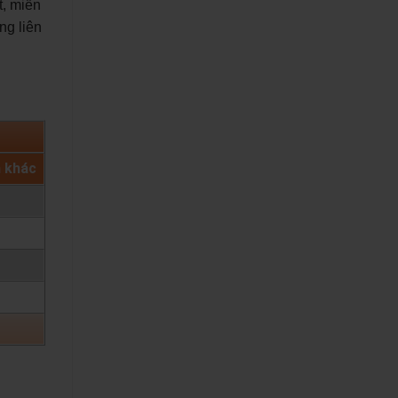
t, miễn
ng liên
h khác