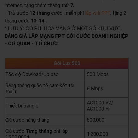
internet, tặng thêm tháng thứ
7.
- Trả trước
12 tháng
cước : miễn phí
lắp wifi FPT
, tặng 2
tháng cước
13, 14 .
* LƯU Ý: CÓ PHÍ HÒA MẠNG Ở MỘT SỐ KHU VỰC.
BẢNG GIÁ LẮP MẠNG FPT GÓI CƯỚC DOANH NGHIỆP
- CƠ QUAN - TỔ CHỨC
Gói Lux 500
Tốc độ Dowload/Upload
500 Mbps
Băng thông quốc tế cam kết tối
8 Mbps
thiểu
AC1000 V2/
Thiết bị trang bị
AC1000 Hi
Giá cước hàng tháng
800,000
Giá cước
Từng
tháng
phí lắp
1,200,000
1,200,000đ