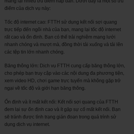
mang lại nhiều ưu điểm hấp dẫn. Dưới đây là một số ưu
điểm của dịch vụ này:
Tốc độ internet cao: FTTH sử dụng kết nối sợi quang
trực tiếp đến ngôi nhà của bạn, mang lại tốc độ internet
rất cao và ổn định. Bạn có thể trải nghiệm mạng lưới
nhanh chóng và mượt mà, đồng thời tải xuống và tải lên
các tệp tin lớn nhanh chóng.
Băng thông lớn: Dịch vụ FTTH cung cấp băng thông lớn,
cho phép bạn truy cập vào các nội dung đa phương tiện,
xem video HD, chơi game trực tuyến mà không gặp trở
ngại về tốc độ và giới hạn băng thông.
Ổn định và ít mất kết nối: Kết nối sợi quang của FTTH
đem lại sự ổn định cao và ít gặp sự cố mất kết nối. Bạn
sẽ tránh được tình trạng gián đoạn trong quá trình sử
dụng dịch vụ internet.