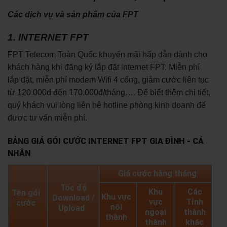
Các dịch vụ và sản phẩm của FPT
1. INTERNET FPT
FPT Telecom Toàn Quốc khuyến mãi hấp dẫn dành cho
khách hàng khi đăng ký lắp đặt internet FPT: Miễn phí
lắp đặt, miễn phí modem Wifi 4 cổng, giảm cước liên tục
từ 120.000đ đến 170.000đ/tháng…. Để biết thêm chi tiết,
quý khách vui lòng liên hệ hotline phòng kinh doanh để
được tư vấn miễn phí.
BẢNG GIÁ GÓI CƯỚC INTERNET FPT GIA ĐÌNH - CÁ
NHÂN
Giá cước hàng tháng
Tốc độ
Khu
Các
Tên gói
Khu vực
Download /
vực
Tỉnh
cước
nội
Upload
ngoại
thành
thành
thành
khác