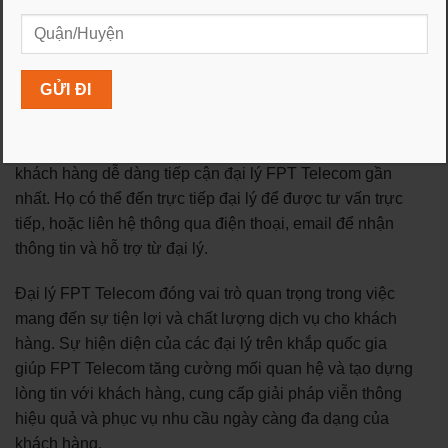
Cung cấp thông tin về chương trình khuyến mãi: Đại lý
FPT Telecom thường cập nhật và cung cấp thông tin về
các chương trình khuyến mãi và ưu đãi của FPT
Telecom. Khách hàng có thể tìm hiểu về những ưu đãi
mới nhất và chọn lựa gói cước với giá trị tốt nhất.
Tiếp cận thuận tiện: Với mạng lưới đại lý rộng khắp,
khách hàng dễ dàng tiếp cận đại lý FPT Telecom gần
nhất. Họ có thể đến trực tiếp đại lý để được tư vấn trực
tiếp, hoặc liên hệ thông qua điện thoại, email để nhận
thông tin và hỗ trợ từ đại lý.
Đại lý FPT Telecom đóng vai trò quan trọng trong việc
mang đến sự tiện lợi và chất lượng dịch vụ cho khách
hàng. Sự hiện diện của các đại lý trên khắp quốc gia
giúp FPT Telecom tăng cường mối quan hệ và tạo dựng
lòng tin với khách hàng, cung cấp giải pháp viễn thông
hiệu quả và phục vụ nhu cầu ngày càng đa dạng của
khách hàng.