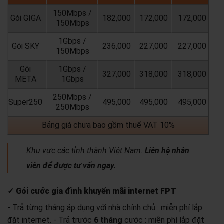
150Mbps /
Gói GIGA
182,000
172,000
172,000
150Mbps
1Gbps /
Gói SKY
236,000
227,000
227,000
150Mbps
Gói
1Gbps /
327,000
318,000
318,000
META
1Gbps
250Mbps /
Super250
495,000
495,000
495,000
250Mbps
Bảng giá chưa bao gồm thuế VAT 10%
Khu vực các tỉnh thành Việt Nam:
Liên hệ nhân
viên để được tư vấn ngay.
✓ Gói cước gia đình khuyến mãi internet FPT
- Trả từng tháng áp dụng với nhà chính chủ : miễn phí lắp
đặt internet.
- Trả trước
6 tháng
cước : miễn phí lắp đặt