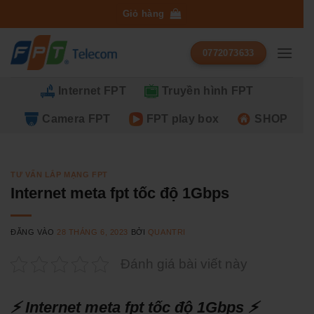
Bỏ
Giỏ hàng
qua
nội
0772073633
dung
Internet FPT
Truyền hình FPT
Camera FPT
FPT play box
SHOP
TƯ VẤN LẮP MẠNG FPT
Internet meta fpt tốc độ 1Gbps
ĐĂNG VÀO
28 THÁNG 6, 2023
BỞI
QUANTRI
Đánh giá bài viết này
⚡ Internet meta fpt tốc độ 1Gbps ⚡