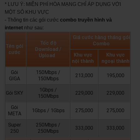
* LƯU Ý: MIỄN PHÍ HÒA MẠNG CHỈ ÁP DỤNG VỚI
MỘT SỐ KHU VỰC
- Thông tin các gói cước
combo truyền hình và
internet
như sau:
Giá cước hàng tháng gói
Tốc độ
Combo
Tên gói
Download /
cước
Khu vực
Khu vực
Upload
nội thành
ngoại thành
Gói
150Mbps /
213,000
195,000
GIGA
150Mbps
1Gbps /
Gói SKY
229,000
229,000
150Mbps
Gói
1Gbps / 1Gbps
275,000
275,000
META
Super
250Mbps /
333,000
333,000
250
250Mbps