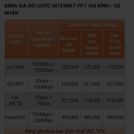
BẢNG GIÁ GÓI CƯỚC INTERNET FPT GIA ĐÌNH - CÁ
NHÂN
Giá cước hàng tháng
Tốc độ
Khu
Các
Tên gói
Khu vực
Download /
vực
Tỉnh
cước
nội
Upload
ngoại
thành
thành
thành
khác
150Mbps /
Gói GIGA
182,000
172,000
172,000
150Mbps
1Gbps /
Gói SKY
236,000
227,000
227,000
150Mbps
Gói
1Gbps /
327,000
318,000
318,000
META
1Gbps
250Mbps /
Super250
495,000
495,000
495,000
250Mbps
Bảng giá chưa bao gồm thuế VAT 10%