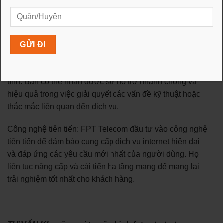
điện thoại cố định và di động. Điều này giúp người dùng
tiết kiệm thời gian và công sức khi có thể tận hưởng
nhiều dịch vụ trong một gói duy nhất.
Hỗ trợ khách hàng chuyên nghiệp: FPT Telecom có đội
ngũ nhân viên hỗ trợ khách hàng chuyên nghiệp và nhiệt
tình. Bạn có thể nhận được sự hỗ trợ nhanh chóng và
hiệu quả trong việc giải quyết các vấn đề kỹ thuật hoặc
thắc mắc liên quan đến dịch vụ.
Công nghệ tiên tiến: FPT Telecom đầu tư vào công nghệ
tiên tiến để đảm bảo cung cấp dịch vụ internet hiện đại
và đáp ứng các yêu cầu mới nhất của người dùng. Họ
liên tục nâng cấp và cải tiến hạ tầng mạng để mang lại
trải nghiệm tốt nhất cho khách hàng.