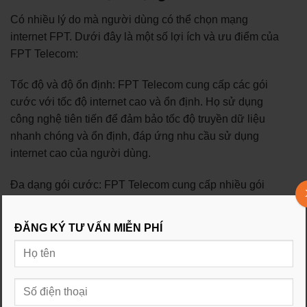
Có nhiều lý do mà người dùng có thể chọn mạng
internet FPT. Dưới đây là một số lợi ích và ưu điểm của
FPT Telecom:
Tốc độ và độ ổn định: FPT Telecom cung cấp các gói
cước với tốc độ internet cao và ổn định. Họ sử dụng
công nghệ tiên tiến để đảm bảo tốc độ truyền dữ liệu
nhanh chóng và ổn định, đáp ứng nhu cầu sử dụng
internet cao của người dùng.
Đa dạng gói cước: FPT Telecom cung cấp nhiều gói
cước linh hoạt để phù hợp với nhu cầu sử dụng của
từng khách hàng. Bạn có thể lựa chọn gói cước với tốc
ĐĂNG KÝ TƯ VẤN MIỄN PHÍ
độ và dung lượng phù hợp, từ các gói cước cá nhân cho
đến gói cước doanh nghiệp.
Dịch vụ đi kèm: Ngoài dịch vụ internet, FPT Telecom
cung cấp các dịch vụ đi kèm như truyền hình số FPT,