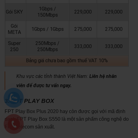
1Gbps /
Gói SKY
229,000
229,000
150Mbps
Gói
1Gbps / 1Gbps
275,000
275,000
META
Super
250Mbps /
333,000
333,000
250
250Mbps
Bảng giá chưa bao gồm thuế VAT 10%
Khu vực các tỉnh thành Việt Nam:
Liên hệ nhân
viên để được tư vấn ngay.
3. FPT PLAY BOX
FPT Play Box Plus 2020 hay còn được gọi với mã định
danh FPT Play Box S550 là một sản phẩm công nghệ do
FPT Telecom sản xuất.