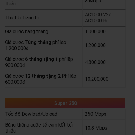
8 Mbps
thiểu
AC1000 V2/
Thiết bị trang bị
AC1000 Hi
Giá cước hàng tháng
1,000,000
Giá cước
Từng
tháng
phí lắp
1,200,000
1.200.000đ
Giá cước
6 tháng tặng 1
phí lắp
4,800,000
900.000đ
Giá cước
12 tháng tặng 2
Phí lắp
10,200,000
600.000đ
yêu cầu báo giá
xem chi tiết
Super 250
Tốc độ Dowload/Upload
250 Mbps
Băng thông quốc tế cam kết tối
10,8 Mbps
thiểu