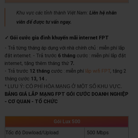
Khu vực các tỉnh thành Việt Nam:
Liên hệ nhân
viên để được tư vấn ngay.
✓ Gói cước gia đình khuyến mãi internet FPT
- Trả từng tháng áp dụng với nhà chính chủ : miễn phí lắp
đặt internet.
- Trả trước
6 tháng
cước : miễn phí lắp đặt
internet, tặng thêm tháng thứ
7.
- Trả trước
12 tháng
cước : miễn phí
lắp wifi FPT
, tặng 2
tháng cước
13, 14 .
* LƯU Ý: CÓ PHÍ HÒA MẠNG Ở MỘT SỐ KHU VỰC.
BẢNG GIÁ LẮP MẠNG FPT GÓI CƯỚC DOANH NGHIỆP
- CƠ QUAN - TỔ CHỨC
Gói Lux 500
Tốc độ Dowload/Upload
500 Mbps