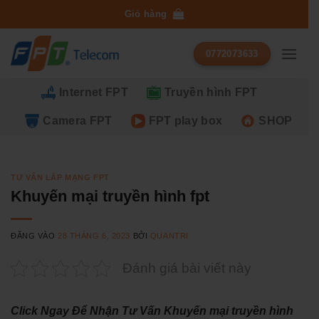
Bỏ
Giỏ hàng
qua
nội
0772073633
dung
Internet FPT
Truyền hình FPT
Camera FPT
FPT play box
SHOP
TƯ VẤN LẮP MẠNG FPT
Khuyến mại truyền hình fpt
ĐĂNG VÀO
28 THÁNG 6, 2023
BỞI
QUANTRI
Đánh giá bài viết này
Click Ngay Để Nhận Tư Vấn Khuyến mại truyền hình