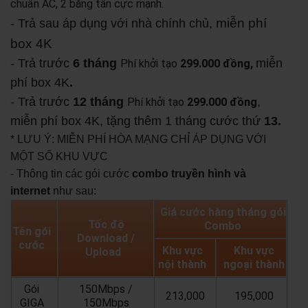
chuẩn AC, 2 băng tần cực mạnh.
miễn phí
- Trả sau áp dụng với nhà chính chủ,
box 4K
- Trả trước
6 tháng
miễn
Phí khởi tạo
299.000 đồng,
phí box 4K
.
- Trả trước
12 tháng
,
Phí khởi tạo
299.000 đồng
miễn phí box 4K, tặng thêm 1 tháng cước thứ
13.
* LƯU Ý: MIỄN PHÍ HÒA MẠNG CHỈ ÁP DỤNG VỚI
MỘT SỐ KHU VỰC
- Thông tin các gói cước
combo truyền hình và
internet
như sau:
Giá cước hàng tháng gói
Tốc độ
Combo
Tên gói
Download /
cước
Khu vực
Khu vực
Upload
nội thành
ngoại thành
Gói
150Mbps /
213,000
195,000
GIGA
150Mbps