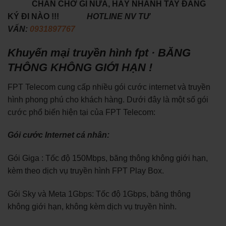
CHẦN CHỜ GÌ NỮA, HÃY NHANH TAY ĐĂNG
KÝ ĐI NÀO !!!
HOTLINE NV TƯ
VẤN:
0931897767
Khuyến mại truyền hình fpt · BĂNG
THÔNG KHÔNG GIỚI HẠN !
FPT Telecom cung cấp nhiều gói cước internet và truyền
hình phong phú cho khách hàng. Dưới đây là một số gói
cước phổ biến hiện tại của FPT Telecom:
Gói cước Internet cá nhân:
Gói Giga : Tốc độ 150Mbps, băng thông không giới hạn,
kèm theo dịch vụ truyền hình FPT Play Box.
Gói Sky và Meta 1Gbps: Tốc độ 1Gbps, băng thông
không giới hạn, không kèm dịch vụ truyền hình.