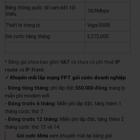
Băng thông quốc tế cam kết tối
18,9Mbps
thiểu
Thiết bị trang bị
Vigor300B
Giá cước hàng tháng
2,272,000
yêu cầu báo giá
xem chi tiết
* Bảng giá chưa bao gồm
VAT
và chưa có phí thuê
IP
route
và
IP front
✓ Khuyến mãi lắp mạng FPT gói cước doanh nghiệp
- Đóng từng tháng:
phí lắp đặt
550.000 đồng
trang bị
miễn phí modem wifi.
- Đóng trước 6 tháng:
Miễn phí lắp đặt, tặng thêm 1
tháng cước thứ 7.
- Đóng trước 12 tháng:
Miễn phí lắp đặt, tặng thêm 2
tháng cước thứ 13 và 14.
Gói cước Meta
xem khuyến mãi tại bảng giá