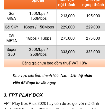
Upload
nội thành
ngoại thành
Gói
150Mbps /
213,000
195,000
GIGA
150Mbps
Gói SKY
1Gbps / 150Mbps
229,000
229,000
Gói
1Gbps / 1Gbps
275,000
275,000
META
Super
250Mbps /
333,000
333,000
250
250Mbps
Bảng giá chưa bao gồm thuế VAT 10%
Khu vực các tỉnh thành Việt Nam:
Liên hệ nhân
viên để được tư vấn ngay.
3. FPT PLAY BOX
FPT Play Box Plus 2020 hay còn được gọi với mã định