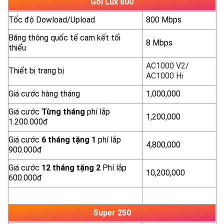
Gói Lux 800
Tốc độ Dowload/Upload
800 Mbps
Băng thông quốc tế cam kết tối
8 Mbps
thiểu
AC1000 V2/
Thiết bị trang bị
AC1000 Hi
Giá cước hàng tháng
1,000,000
Giá cước
Từng
tháng
phí lắp
1,200,000
1.200.000đ
Giá cước
6 tháng tặng 1
phí lắp
4,800,000
900.000đ
Giá cước
12 tháng tặng 2
Phí lắp
10,200,000
600.000đ
yêu cầu báo giá
xem chi tiết
Super 250