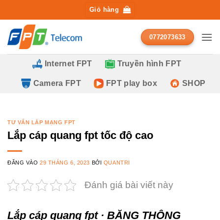
Bỏ
Giỏ hàng
qua
nội
0772073633
dung
Internet FPT
Truyền hình FPT
Camera FPT
FPT play box
SHOP
TƯ VẤN LẮP MẠNG FPT
Lắp cáp quang fpt tốc độ cao
ĐĂNG VÀO
29 THÁNG 6, 2023
BỞI
QUANTRI
Đánh giá bài viết này
Lắp cáp quang fpt · BĂNG THÔNG