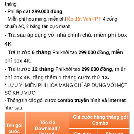
tháng .
- Phí lắp đặt
299.000 đồng
.
- Miễn phí hòa mạng, miễn phí
lắp đặt Wifi FPT
4 cổng
chuẩn AC, 2 băng tần cực mạnh.
miễn phí box
- Trả sau áp dụng với nhà chính chủ,
4K
- Trả trước
6 tháng
miễn
Phí khởi tạo
299.000 đồng,
phí box 4K
.
- Trả trước
12 tháng
, miễn
Phí khởi tạo
299.000 đồng
phí box 4K, tặng thêm 1 tháng cước thứ
13.
* LƯU Ý: MIỄN PHÍ HÒA MẠNG CHỈ ÁP DỤNG VỚI MỘT
SỐ KHU VỰC
- Thông tin các gói cước
combo truyền hình và internet
như sau:
Giá cước hàng tháng gói
Tốc độ
Combo
Tên gói
Download /
cước
Khu vực
Khu vực