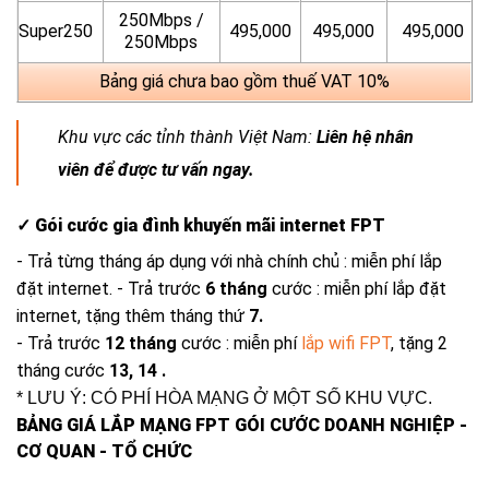
250Mbps /
Super250
495,000
495,000
495,000
250Mbps
Bảng giá chưa bao gồm thuế VAT 10%
Khu vực các tỉnh thành Việt Nam:
Liên hệ nhân
viên để được tư vấn ngay.
✓ Gói cước gia đình khuyến mãi internet FPT
- Trả từng tháng áp dụng với nhà chính chủ : miễn phí lắp
đặt internet.
- Trả trước
6 tháng
cước : miễn phí lắp đặt
internet, tặng thêm tháng thứ
7.
- Trả trước
12 tháng
cước : miễn phí
lắp wifi FPT
, tặng 2
tháng cước
13, 14 .
* LƯU Ý: CÓ PHÍ HÒA MẠNG Ở MỘT SỐ KHU VỰC.
BẢNG GIÁ LẮP MẠNG FPT GÓI CƯỚC DOANH NGHIỆP -
CƠ QUAN - TỔ CHỨC