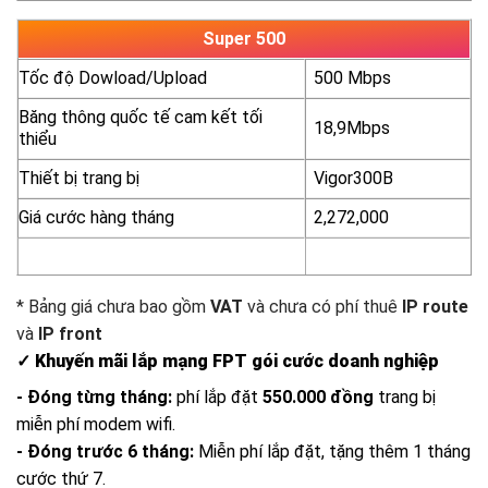
Super 500
Tốc độ Dowload/Upload
500 Mbps
Băng thông quốc tế cam kết tối
18,9Mbps
thiểu
Thiết bị trang bị
Vigor300B
Giá cước hàng tháng
2,272,000
yêu cầu báo giá
xem chi tiết
* Bảng giá chưa bao gồm
VAT
và chưa có phí thuê
IP route
và
IP front
✓ Khuyến mãi lắp mạng FPT gói cước doanh nghiệp
- Đóng từng tháng:
phí lắp đặt
550.000 đồng
trang bị
miễn phí modem wifi.
- Đóng trước 6 tháng:
Miễn phí lắp đặt, tặng thêm 1 tháng
cước thứ 7.