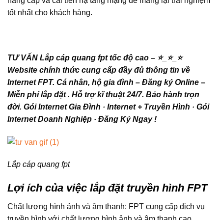
nâng cấp và cải tiến hạ tầng mạng để mang lại trải nghiệm
tốt nhất cho khách hàng.
TƯ VẤN Lắp cáp quang fpt tốc độ cao – ⭐_⭐_⭐
Website chính thức cung cấp đầy đủ thông tin về
Internet FPT. Cá nhân, hộ gia đình – Đăng ký Online –
Miễn phí lắp đặt . Hỗ trợ kĩ thuật 24/7. Bảo hành trọn
đời. ‎Gói Internet Gia Đình · ‎Internet + Truyền Hình · ‎Gói
Internet Doanh Nghiệp · ‎Đăng Ký Ngay !
Lắp cáp quang fpt
Lợi ích của việc lắp đặt truyền hình FPT
Chất lượng hình ảnh và âm thanh: FPT cung cấp dịch vụ
truyền hình với chất lượng hình ảnh và âm thanh cao,