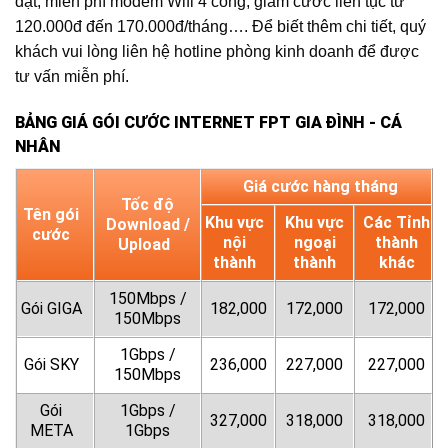
đặt, miễn phí modem Wifi 4 cổng, giảm cước liên tục từ
120.000đ đến 170.000đ/tháng…. Để biết thêm chi tiết, quý
khách vui lòng liên hệ hotline phòng kinh doanh để được
tư vấn miễn phí.
BẢNG GIÁ GÓI CƯỚC INTERNET FPT GIA ĐÌNH - CÁ
NHÂN
Giá cước hàng tháng
Tốc độ
Tên gói
Khu vực
Khu vực
Các Tỉnh
Download /
cước
nội
ngoại
thành
Upload
thành
thành
khác
150Mbps /
Gói GIGA
182,000
172,000
172,000
150Mbps
1Gbps /
Gói SKY
236,000
227,000
227,000
150Mbps
Gói
1Gbps /
327,000
318,000
318,000
META
1Gbps