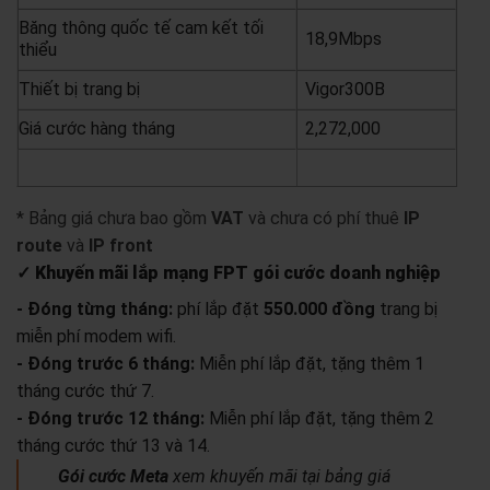
Băng thông quốc tế cam kết tối
18,9Mbps
thiểu
Thiết bị trang bị
Vigor300B
Giá cước hàng tháng
2,272,000
yêu cầu báo giá
xem chi tiết
* Bảng giá chưa bao gồm
VAT
và chưa có phí thuê
IP
route
và
IP front
✓ Khuyến mãi lắp mạng FPT gói cước doanh nghiệp
- Đóng từng tháng:
phí lắp đặt
550.000 đồng
trang bị
miễn phí modem wifi.
- Đóng trước 6 tháng:
Miễn phí lắp đặt, tặng thêm 1
tháng cước thứ 7.
- Đóng trước 12 tháng:
Miễn phí lắp đặt, tặng thêm 2
tháng cước thứ 13 và 14.
Gói cước Meta
xem khuyến mãi tại bảng giá