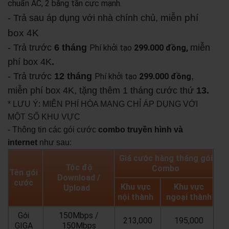
chuẩn AC, 2 băng tần cực mạnh.
miễn phí
- Trả sau áp dụng với nhà chính chủ,
box 4K
- Trả trước
6 tháng
miễn
Phí khởi tạo
299.000 đồng,
phí box 4K
.
- Trả trước
12 tháng
,
Phí khởi tạo
299.000 đồng
miễn phí box 4K, tặng thêm 1 tháng cước thứ
13.
* LƯU Ý: MIỄN PHÍ HÒA MẠNG CHỈ ÁP DỤNG VỚI
MỘT SỐ KHU VỰC
- Thông tin các gói cước
combo truyền hình và
internet
như sau:
Giá cước hàng tháng gói
Tốc độ
Combo
Tên gói
Download /
cước
Khu vực
Khu vực
Upload
nội thành
ngoại thành
Gói
150Mbps /
213,000
195,000
GIGA
150Mbps