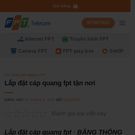
Bỏ
Giỏ hàng
qua
nội
0772073633
dung
Internet FPT
Truyền hình FPT
Camera FPT
FPT play box
SHOP
TƯ VẤN LẮP MẠNG FPT
Lắp đặt cáp quang fpt tận nơi
ĐĂNG VÀO
29 THÁNG 6, 2023
BỞI
QUANTRI
Đánh giá bài viết này
Lắp đặt cáp quang fpt · BĂNG THÔNG