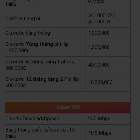
8 Mbps
thiểu
AC1000 V2/
Thiết bị trang bị
AC1000 Hi
Giá cước hàng tháng
1,000,000
Giá cước
Từng
tháng
phí lắp
1,200,000
1.200.000đ
Giá cước
6 tháng tặng 1
phí lắp
4,800,000
900.000đ
Giá cước
12 tháng tặng 2
Phí lắp
10,200,000
600.000đ
yêu cầu báo giá
xem chi tiết
Super 250
Tốc độ Dowload/Upload
250 Mbps
Băng thông quốc tế cam kết tối
10,8 Mbps
thiểu