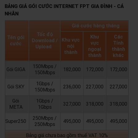
BẢNG GIÁ GÓI CƯỚC INTERNET FPT GIA ĐÌNH - CÁ
NHÂN
Giá cước hàng tháng
Tốc độ
Khu
Các
Tên gói
Khu vực
Download /
vực
Tỉnh
cước
nội
Upload
ngoại
thành
thành
thành
khác
150Mbps /
Gói GIGA
182,000
172,000
172,000
150Mbps
1Gbps /
Gói SKY
236,000
227,000
227,000
150Mbps
Gói
1Gbps /
327,000
318,000
318,000
META
1Gbps
250Mbps /
Super250
495,000
495,000
495,000
250Mbps
Bảng giá chưa bao gồm thuế VAT 10%