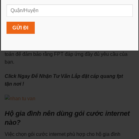
khách hàng hiện tại. Điều này có thể bao gồm giảm giá,
tặng quà hoặc các gói dịch vụ bổ sung.
Tuy nhiên, để đưa ra quyết định cuối cùng, bạn nên xem
xét nhu cầu sử dụng cá nhân, vị trí địa lý và các yếu tố
khác để so sánh với các nhà mạng khác. Điều quan
trọng là tìm hiểu kỹ về gói dịch vụ và hình thức thanh
toán để đảm bảo rằng FPT đáp ứng đầy đủ yêu cầu của
bạn.
Click Ngay Để Nhận Tư Vấn Lắp đặt cáp quang fpt
tận nơi !
Hộ gia đình nên dùng gói cước internet
nào?
Việc chọn gói cước internet phù hợp cho hộ gia đình