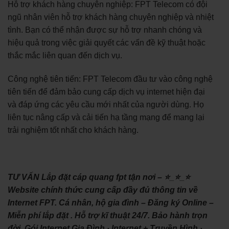
Hỗ trợ khách hàng chuyên nghiệp: FPT Telecom có đội
ngũ nhân viên hỗ trợ khách hàng chuyên nghiệp và nhiệt
tình. Bạn có thể nhận được sự hỗ trợ nhanh chóng và
hiệu quả trong việc giải quyết các vấn đề kỹ thuật hoặc
thắc mắc liên quan đến dịch vụ.
Công nghệ tiên tiến: FPT Telecom đầu tư vào công nghệ
tiên tiến để đảm bảo cung cấp dịch vụ internet hiện đại
và đáp ứng các yêu cầu mới nhất của người dùng. Họ
liên tục nâng cấp và cải tiến hạ tầng mạng để mang lại
trải nghiệm tốt nhất cho khách hàng.
TƯ VẤN Lắp đặt cáp quang fpt tận nơi – ⭐_⭐_⭐
Website chính thức cung cấp đầy đủ thông tin về
Internet FPT. Cá nhân, hộ gia đình – Đăng ký Online –
Miễn phí lắp đặt . Hỗ trợ kĩ thuật 24/7. Bảo hành trọn
đời. ‎Gói Internet Gia Đình · ‎Internet + Truyền Hình ·