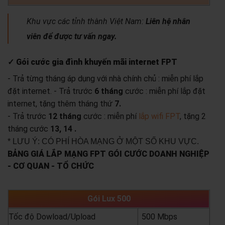
Khu vực các tỉnh thành Việt Nam:
Liên hệ nhân
viên để được tư vấn ngay.
✓ Gói cước gia đình khuyến mãi internet FPT
- Trả từng tháng áp dụng với nhà chính chủ : miễn phí lắp
đặt internet.
- Trả trước
6 tháng
cước : miễn phí lắp đặt
internet, tặng thêm tháng thứ
7.
- Trả trước
12 tháng
cước : miễn phí
lắp wifi FPT
, tặng 2
tháng cước
13, 14 .
* LƯU Ý: CÓ PHÍ HÒA MẠNG Ở MỘT SỐ KHU VỰC.
BẢNG GIÁ LẮP MẠNG FPT GÓI CƯỚC DOANH NGHIỆP
- CƠ QUAN - TỔ CHỨC
Gói Lux 500
Tốc độ Dowload/Upload
500 Mbps