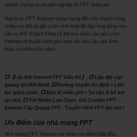
nhanh chóng và chuyên nghiệp từ FPT Telecom.
Ngoài ra, FPT Telecom cũng mang đến cho khách hàng
nhiều ưu đãi và gói cước linh hoạt để đáp ứng từng nhu
cầu cụ thể. Khách hàng có thể lựa chọn các gói cước
internet và truyền hình phù hợp với nhu cầu gia đình
hoặc cá nhân của mình.
💥【Lắp Đặt Internet FPT Siêu Rẻ】.
💥 Lắp đặt cáp
quang fpt Mới Nhất.
💥 Đường truyền ổn định + Liên
tục giảm cước.
💥 Bảo trì miễn phí + Tư vấn & hỗ trợ
tại nhà.
💥 Với Nhiều Lựa Chọn: ‎Gói Combo FPT ·
‎Internet Cáp Quang FPT · ‎Truyền Hình FPT tận nơi !
Ưu điểm của nhà mạng FPT
Nhà mạng FPT Telecom có nhiều ưu điểm hấp dẫn,