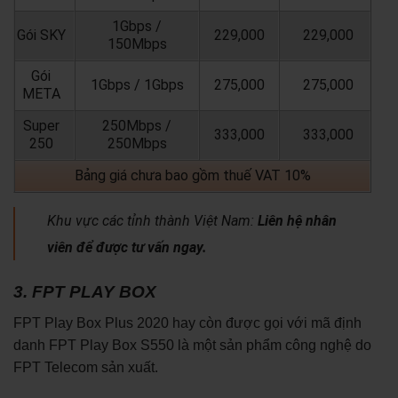
1Gbps /
Gói SKY
229,000
229,000
150Mbps
Gói
1Gbps / 1Gbps
275,000
275,000
META
Super
250Mbps /
333,000
333,000
250
250Mbps
Bảng giá chưa bao gồm thuế VAT 10%
Khu vực các tỉnh thành Việt Nam:
Liên hệ nhân
viên để được tư vấn ngay.
3. FPT PLAY BOX
FPT Play Box Plus 2020 hay còn được gọi với mã định
danh FPT Play Box S550 là một sản phẩm công nghệ do
FPT Telecom sản xuất.