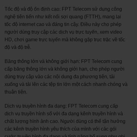
Tốc độ và độ ổn định cao: FPT Telecom sử dụng công
nghệ tiên tiến như kết nối sợi quang (FTTH), mang lại
tốc độ internet cao và đáng tin cậy. Điều này cho phép
người dùng truy cập các dịch vụ trực tuyến, xem video
HD, chơi game trực tuyến mà không gặp trục trặc về tốc
độ và độ trễ.
Băng thông lớn và không giới hạn: FPT Telecom cung
cấp băng thông lớn và không giới hạn, cho phép người
dùng truy cập vào các nội dung đa phương tiện, tải
xuống và tải lên các tệp tin lớn một cách nhanh chóng và
thuận tiện.
Dịch vụ truyền hình đa dạng: FPT Telecom cung cấp
dịch vụ truyền hình số với đa dạng kênh truyền hình và
chất lượng hình ảnh cao. Người dùng có thể tận hưởng
các kênh truyền hình yêu thích của mình với các gói
cước truyền hình đa dạng và tính năng bổ sung như ghi