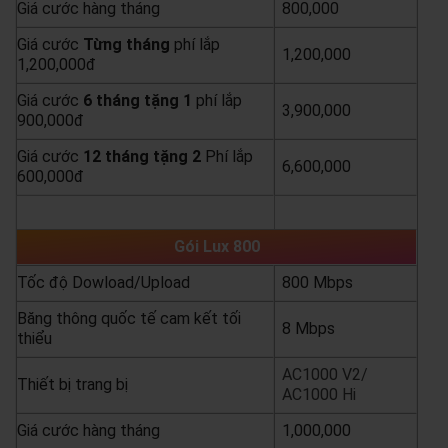
Giá cước hàng tháng
800,000
Giá cước
Từng
tháng
phí lắp
1,200,000
1,200,000đ
Giá cước
6 tháng tặng 1
phí lắp
3,900,000
900,000đ
Giá cước
12 tháng tặng 2
Phí lắp
6,600,000
600,000đ
yêu cầu báo giá
xem chi tiết
Gói Lux 800
Tốc độ Dowload/Upload
800 Mbps
Băng thông quốc tế cam kết tối
8 Mbps
thiểu
AC1000 V2/
Thiết bị trang bị
AC1000 Hi
Giá cước hàng tháng
1,000,000