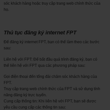
sóc khách hàng hoặc truy cập trang web chính thức của
họ.
Thủ tục đăng ký internet FPT
Để đăng ký internet FPT, bạn có thể làm theo các bước
sau:
Liên hệ với FPT: Để bắt đầu quá trình đăng ký, bạn có
thể liên hệ với FPT qua các phương pháp sau:
Gọi điện thoại đến tổng đài chăm sóc khách hàng của
FPT.
Truy cập trang web chính thức của FPT và sử dụng tính
năng đăng ký trực tuyến.
Cung cấp thông tin: Khi liên hệ với FPT, bạn sẽ được
yêu cầu cung cấp các thông tin sau: