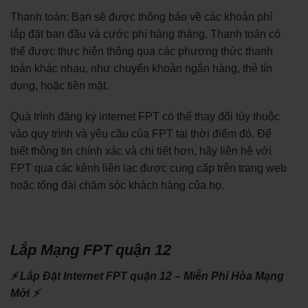
Thanh toán: Bạn sẽ được thông báo về các khoản phí
lắp đặt ban đầu và cước phí hàng tháng. Thanh toán có
thể được thực hiện thông qua các phương thức thanh
toán khác nhau, như chuyển khoản ngân hàng, thẻ tín
dụng, hoặc tiền mặt.
Quá trình đăng ký internet FPT có thể thay đổi tùy thuộc
vào quy trình và yêu cầu của FPT tại thời điểm đó. Để
biết thông tin chính xác và chi tiết hơn, hãy liên hệ với
FPT qua các kênh liên lạc được cung cấp trên trang web
hoặc tổng đài chăm sóc khách hàng của họ.
Lắp Mạng FPT quận 12
⚡ Lắp Đặt Internet FPT quận 12 – Miễn Phí Hòa Mạng
Mới ⚡