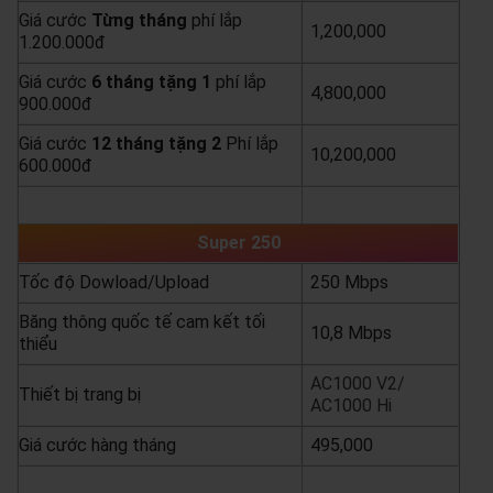
Giá cước
Từng
tháng
phí lắp
1,200,000
1.200.000đ
Giá cước
6 tháng tặng 1
phí lắp
4,800,000
900.000đ
Giá cước
12 tháng tặng 2
Phí lắp
10,200,000
600.000đ
yêu cầu báo giá
xem chi tiết
Super 250
Tốc độ Dowload/Upload
250 Mbps
Băng thông quốc tế cam kết tối
10,8 Mbps
thiểu
AC1000 V2/
Thiết bị trang bị
AC1000 Hi
Giá cước hàng tháng
495,000
yêu cầu báo giá
xem chi tiết