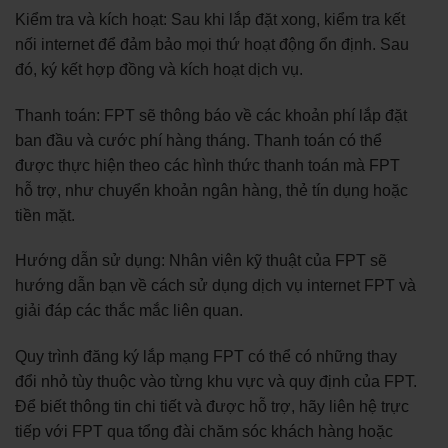
Kiểm tra và kích hoạt: Sau khi lắp đặt xong, kiểm tra kết
nối internet để đảm bảo mọi thứ hoạt động ổn định. Sau
đó, ký kết hợp đồng và kích hoạt dịch vụ.
Thanh toán: FPT sẽ thông báo về các khoản phí lắp đặt
ban đầu và cước phí hàng tháng. Thanh toán có thể
được thực hiện theo các hình thức thanh toán mà FPT
hỗ trợ, như chuyển khoản ngân hàng, thẻ tín dụng hoặc
tiền mặt.
Hướng dẫn sử dụng: Nhân viên kỹ thuật của FPT sẽ
hướng dẫn bạn về cách sử dụng dịch vụ internet FPT và
giải đáp các thắc mắc liên quan.
Quy trình đăng ký lắp mạng FPT có thể có những thay
đổi nhỏ tùy thuộc vào từng khu vực và quy định của FPT.
Để biết thông tin chi tiết và được hỗ trợ, hãy liên hệ trực
tiếp với FPT qua tổng đài chăm sóc khách hàng hoặc