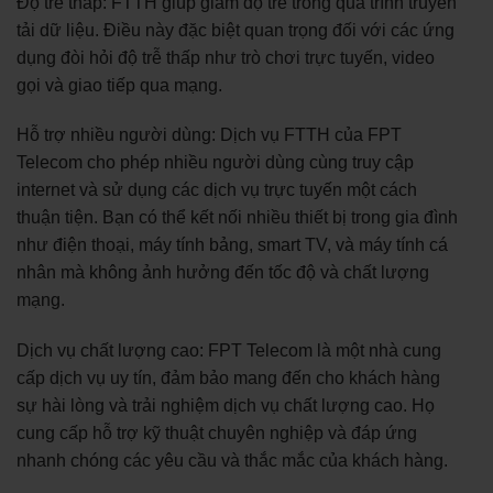
Độ trễ thấp: FTTH giúp giảm độ trễ trong quá trình truyền
tải dữ liệu. Điều này đặc biệt quan trọng đối với các ứng
dụng đòi hỏi độ trễ thấp như trò chơi trực tuyến, video
gọi và giao tiếp qua mạng.
Hỗ trợ nhiều người dùng: Dịch vụ FTTH của FPT
Telecom cho phép nhiều người dùng cùng truy cập
internet và sử dụng các dịch vụ trực tuyến một cách
thuận tiện. Bạn có thể kết nối nhiều thiết bị trong gia đình
như điện thoại, máy tính bảng, smart TV, và máy tính cá
nhân mà không ảnh hưởng đến tốc độ và chất lượng
mạng.
Dịch vụ chất lượng cao: FPT Telecom là một nhà cung
cấp dịch vụ uy tín, đảm bảo mang đến cho khách hàng
sự hài lòng và trải nghiệm dịch vụ chất lượng cao. Họ
cung cấp hỗ trợ kỹ thuật chuyên nghiệp và đáp ứng
nhanh chóng các yêu cầu và thắc mắc của khách hàng.