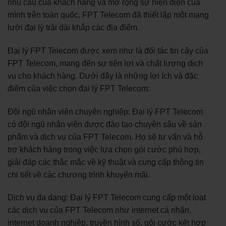
nhu cầu của khách hàng và mở rộng sự hiện diện của
mình trên toàn quốc, FPT Telecom đã thiết lập một mạng
lưới đại lý trải dài khắp các địa điểm.
Đại lý FPT Telecom được xem như là đối tác tin cậy của
FPT Telecom, mang đến sự tiện lợi và chất lượng dịch
vụ cho khách hàng. Dưới đây là những lợi ích và đặc
điểm của việc chọn đại lý FPT Telecom:
Đội ngũ nhân viên chuyên nghiệp: Đại lý FPT Telecom
có đội ngũ nhân viên được đào tạo chuyên sâu về sản
phẩm và dịch vụ của FPT Telecom. Họ sẽ tư vấn và hỗ
trợ khách hàng trong việc lựa chọn gói cước phù hợp,
giải đáp các thắc mắc về kỹ thuật và cung cấp thông tin
chi tiết về các chương trình khuyến mãi.
Dịch vụ đa dạng: Đại lý FPT Telecom cung cấp một loạt
các dịch vụ của FPT Telecom như internet cá nhân,
internet doanh nghiệp, truyền hình số, gói cước kết hợp