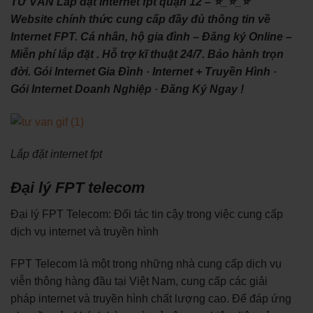
TƯ VẤN Lắp đặt Internet fpt quận 12 – ⭐_⭐_⭐
Website chính thức cung cấp đầy đủ thông tin về
Internet FPT. Cá nhân, hộ gia đình – Đăng ký Online –
Miễn phí lắp đặt . Hỗ trợ kĩ thuật 24/7. Bảo hành trọn
đời. ‎Gói Internet Gia Đình · ‎Internet + Truyền Hình ·
‎Gói Internet Doanh Nghiệp · ‎Đăng Ký Ngay !
Lắp đặt internet fpt
Đại lý FPT telecom
Đại lý FPT Telecom: Đối tác tin cậy trong việc cung cấp
dịch vụ internet và truyền hình
FPT Telecom là một trong những nhà cung cấp dịch vụ
viễn thông hàng đầu tại Việt Nam, cung cấp các giải
pháp internet và truyền hình chất lượng cao. Để đáp ứng