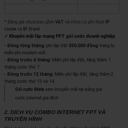
yêu cầu báo giá
xem chi tiết
* Bảng giá chưa bao gồm
VAT
và chưa có phí thuê
IP
route
và
IP front
✓ Khuyến mãi lắp mạng FPT gói cước doanh nghiệp
- Đóng từng tháng:
phí lắp đặt
550.000 đồng
trang bị
miễn phí modem wifi.
- Đóng trước 6 tháng:
Miễn phí lắp đặt, tặng thêm 1
tháng cước thứ 7.
- Đóng trước 12 tháng:
Miễn phí lắp đặt, tặng thêm 2
tháng cước thứ 13 và 14.
Gói cước Meta
xem khuyến mãi tại bảng giá
cước internet gia đình
2. DỊCH VỤ COMBO INTERNET FPT VÀ
TRUYỀN HÌNH