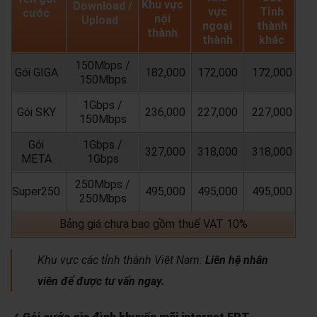
Khu vực
Download /
vực
Tỉnh
cước
nội
Upload
ngoại
thành
thành
thành
khác
150Mbps /
Gói GIGA
182,000
172,000
172,000
150Mbps
1Gbps /
Gói SKY
236,000
227,000
227,000
150Mbps
Gói
1Gbps /
327,000
318,000
318,000
META
1Gbps
250Mbps /
Super250
495,000
495,000
495,000
250Mbps
Bảng giá chưa bao gồm thuế VAT 10%
Khu vực các tỉnh thành Việt Nam:
Liên hệ nhân
viên để được tư vấn ngay.