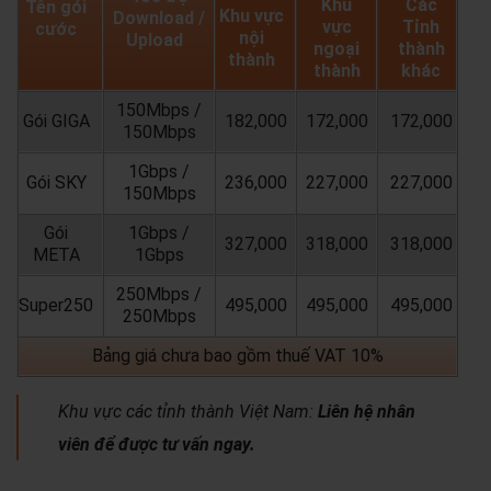
Khu
Các
Tên gói
Khu vực
Download /
vực
Tỉnh
cước
nội
Upload
ngoại
thành
thành
thành
khác
150Mbps /
Gói GIGA
182,000
172,000
172,000
150Mbps
1Gbps /
Gói SKY
236,000
227,000
227,000
150Mbps
Gói
1Gbps /
327,000
318,000
318,000
META
1Gbps
250Mbps /
Super250
495,000
495,000
495,000
250Mbps
Bảng giá chưa bao gồm thuế VAT 10%
Khu vực các tỉnh thành Việt Nam:
Liên hệ nhân
viên để được tư vấn ngay.