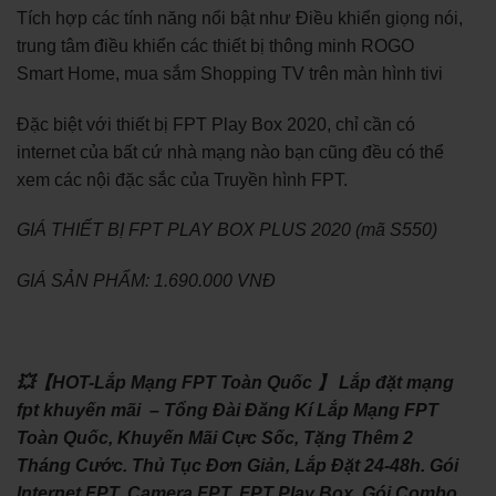
Tích hợp các tính năng nổi bật như Điều khiển giọng nói,
trung tâm điều khiển các thiết bị thông minh ROGO
Smart Home, mua sắm Shopping TV trên màn hình tivi
Đặc biệt với thiết bị FPT Play Box 2020, chỉ cần có
internet của bất cứ nhà mạng nào bạn cũng đều có thể
xem các nội đặc sắc của Truyền hình FPT.
GIÁ THIẾT BỊ FPT PLAY BOX PLUS 2020 (mã S550)
GIÁ SẢN PHẨM: 1.690.000 VNĐ
💥【HOT-Lắp Mạng FPT Toàn Quốc 】 Lắp đặt mạng
fpt khuyến mãi – Tổng Đài Đăng Kí Lắp Mạng FPT
Toàn Quốc, Khuyến Mãi Cực Sốc, Tặng Thêm 2
Tháng Cước. Thủ Tục Đơn Giản, Lắp Đặt 24-48h. Gói
Internet FPT. Camera FPT. FPT Play Box. Gói Combo