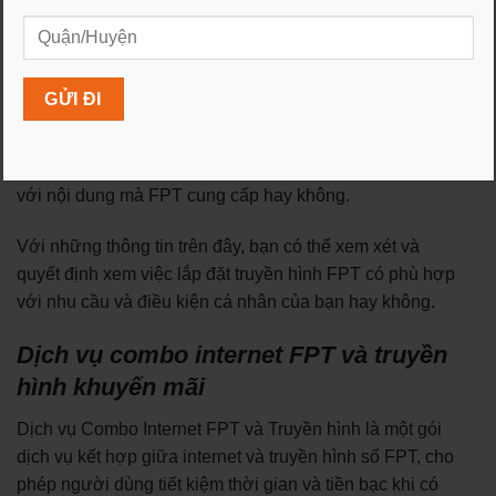
vụ truyền hình FPT có sẵn tại khu vực của bạn hay
không.
Lựa chọn nội dung: Mặc dù truyền hình FPT cung cấp
nhiều kênh và nội dung đa dạng, nhưng có thể không
đáp ứng đầy đủ nhu cầu giải trí của mọi người. Bạn cần
xem xét xem nhu cầu giải trí cá nhân của bạn có khớp
với nội dung mà FPT cung cấp hay không.
Với những thông tin trên đây, bạn có thể xem xét và
quyết định xem việc lắp đặt truyền hình FPT có phù hợp
với nhu cầu và điều kiện cá nhân của bạn hay không.
Dịch vụ combo internet FPT và truyền
hình khuyến mãi
Dịch vụ Combo Internet FPT và Truyền hình là một gói
dịch vụ kết hợp giữa internet và truyền hình số FPT, cho
phép người dùng tiết kiệm thời gian và tiền bạc khi có