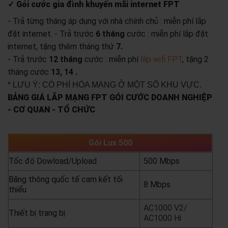
✓ Gói cước gia đình khuyến mãi internet FPT
- Trả từng tháng áp dụng với nhà chính chủ : miễn phí lắp
đặt internet.
- Trả trước
6 tháng
cước : miễn phí lắp đặt
internet, tặng thêm tháng thứ
7.
- Trả trước
12 tháng
cước : miễn phí
lắp wifi FPT
, tặng 2
tháng cước
13, 14 .
* LƯU Ý: CÓ PHÍ HÒA MẠNG Ở MỘT SỐ KHU VỰC.
BẢNG GIÁ LẮP MẠNG FPT GÓI CƯỚC DOANH NGHIỆP
- CƠ QUAN - TỔ CHỨC
Gói Lux 500
Tốc độ Dowload/Upload
500 Mbps
Băng thông quốc tế cam kết tối
8 Mbps
thiểu
AC1000 V2/
Thiết bị trang bị
AC1000 Hi