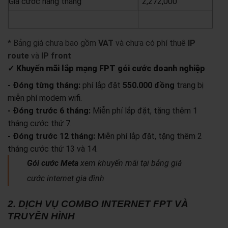
Giá cước hàng tháng
2,272,000
yêu cầu báo giá
xem chi tiết
* Bảng giá chưa bao gồm
VAT
và chưa có phí thuê
IP
route
và
IP front
✓ Khuyến mãi lắp mạng FPT gói cước doanh nghiệp
- Đóng từng tháng:
phí lắp đặt
550.000 đồng
trang bị
miễn phí modem wifi.
- Đóng trước 6 tháng:
Miễn phí lắp đặt, tặng thêm 1
tháng cước thứ 7.
- Đóng trước 12 tháng:
Miễn phí lắp đặt, tặng thêm 2
tháng cước thứ 13 và 14.
Gói cước Meta
xem khuyến mãi tại bảng giá
cước internet gia đình
2. DỊCH VỤ COMBO INTERNET FPT VÀ
TRUYỀN HÌNH