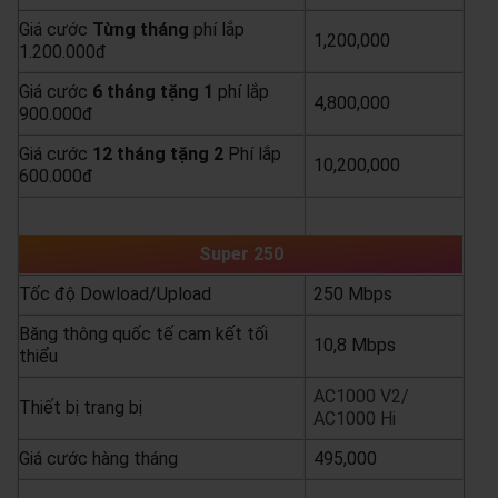
Giá cước
Từng
tháng
phí lắp
1,200,000
1.200.000đ
Giá cước
6 tháng tặng 1
phí lắp
4,800,000
900.000đ
Giá cước
12 tháng tặng 2
Phí lắp
10,200,000
600.000đ
yêu cầu báo giá
xem chi tiết
Super 250
Tốc độ Dowload/Upload
250 Mbps
Băng thông quốc tế cam kết tối
10,8 Mbps
thiểu
AC1000 V2/
Thiết bị trang bị
AC1000 Hi
Giá cước hàng tháng
495,000