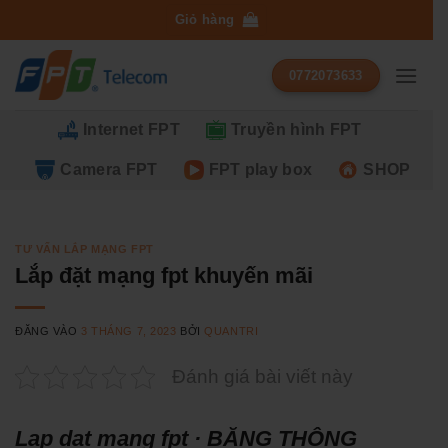
Bỏ
Giỏ hàng
qua
nội
0772073633
dung
Internet FPT
Truyền hình FPT
Camera FPT
FPT play box
SHOP
TƯ VẤN LẮP MẠNG FPT
Lắp đặt mạng fpt khuyến mãi
ĐĂNG VÀO
3 THÁNG 7, 2023
BỞI
QUANTRI
Đánh giá bài viết này
Lap dat mang fpt · BĂNG THÔNG