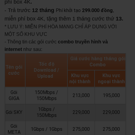
phí box 4K
.
- Trả trước
12 tháng
,
Phí khởi tạo
299.000 đồng
miễn phí box 4K, tặng thêm 1 tháng cước thứ
13.
* LƯU Ý: MIỄN PHÍ HÒA MẠNG CHỈ ÁP DỤNG VỚI
MỘT SỐ KHU VỰC
- Thông tin các gói cước
combo truyền hình và
internet
như sau:
Giá cước hàng tháng gói
Tốc độ
Combo
Tên gói
Download /
cước
Khu vực
Khu vực
Upload
nội thành
ngoại thành
Gói
150Mbps /
213,000
195,000
GIGA
150Mbps
1Gbps /
Gói SKY
229,000
229,000
150Mbps
Gói
1Gbps / 1Gbps
275,000
275,000
META