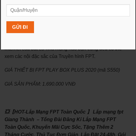
Tích hợp các tính năng nổi bật như Điều khiển giọng nói,
trung tâm điều khiển các thiết bị thông minh ROGO
Smart Home, mua sắm Shopping TV trên màn hình tivi
Đặc biệt với thiết bị FPT Play Box 2020, chỉ cần có
internet của bất cứ nhà mạng nào bạn cũng đều có thể
xem các nội đặc sắc của Truyền hình FPT.
GIÁ THIẾT BỊ FPT PLAY BOX PLUS 2020 (mã S550)
GIÁ SẢN PHẨM: 1.690.000 VNĐ
💥【HOT-Lắp Mạng FPT Toàn Quốc 】 Lắp mạng fpt
Giang Thành – Tổng Đài Đăng Kí Lắp Mạng FPT
Toàn Quốc, Khuyến Mãi Cực Sốc, Tặng Thêm 2
Tháng Cước. Thủ Tục Đơn Giản, Lắp Đặt 24-48h. Gói