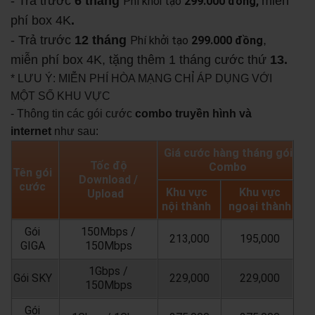
- Trả trước
6 tháng
miễn
Phí khởi tạo
299.000 đồng,
phí box 4K
.
- Trả trước
12 tháng
,
Phí khởi tạo
299.000 đồng
miễn phí box 4K, tặng thêm 1 tháng cước thứ
13.
* LƯU Ý: MIỄN PHÍ HÒA MẠNG CHỈ ÁP DỤNG VỚI
MỘT SỐ KHU VỰC
- Thông tin các gói cước
combo truyền hình và
internet
như sau:
Giá cước hàng tháng gói
Tốc độ
Combo
Tên gói
Download /
cước
Khu vực
Khu vực
Upload
nội thành
ngoại thành
Gói
150Mbps /
213,000
195,000
GIGA
150Mbps
1Gbps /
Gói SKY
229,000
229,000
150Mbps
Gói