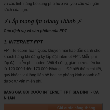
và các tính năng bổ sung phù hợp với yêu cầu và ngân
sách của bạn.
⚡ Lắp mạng fpt Giang Thành ⚡
Các dịch vụ và sản phẩm của FPT
1. INTERNET FPT
FPT Telecom Toàn Quốc khuyến mãi hấp dẫn dành cho
khách hàng khi đăng ký lắp đặt internet FPT: Miễn phí
lắp đặt, miễn phí modem Wifi 4 cổng, giảm cước liên tục
từ 120.000đ đến 170.000đ/tháng…. Để biết thêm chi tiết,
quý khách vui lòng liên hệ hotline phòng kinh doanh để
được tư vấn miễn phí.
BẢNG GIÁ GÓI CƯỚC INTERNET FPT GIA ĐÌNH - CÁ
NHÂN
Giá cước hàng tháng