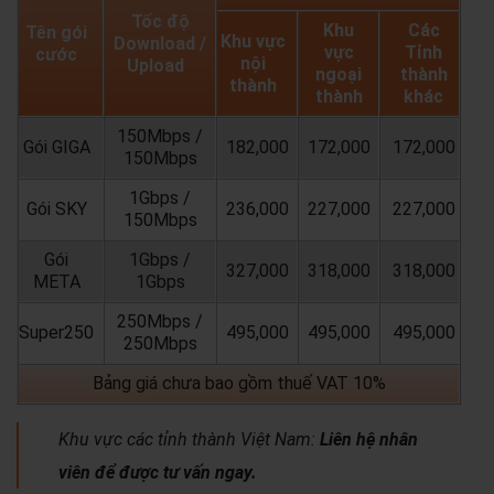
Tốc độ
Khu
Các
Tên gói
Khu vực
Download /
vực
Tỉnh
cước
nội
Upload
ngoại
thành
thành
thành
khác
150Mbps /
Gói GIGA
182,000
172,000
172,000
150Mbps
1Gbps /
Gói SKY
236,000
227,000
227,000
150Mbps
Gói
1Gbps /
327,000
318,000
318,000
META
1Gbps
250Mbps /
Super250
495,000
495,000
495,000
250Mbps
Bảng giá chưa bao gồm thuế VAT 10%
Khu vực các tỉnh thành Việt Nam:
Liên hệ nhân
viên để được tư vấn ngay.