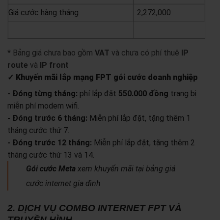
Giá cước hàng tháng
2,272,000
yêu cầu báo giá
xem chi tiết
* Bảng giá chưa bao gồm
VAT
và chưa có phí thuê
IP
route
và
IP front
✓ Khuyến mãi lắp mạng FPT gói cước doanh nghiệp
- Đóng từng tháng:
phí lắp đặt
550.000 đồng
trang bị
miễn phí modem wifi.
- Đóng trước 6 tháng:
Miễn phí lắp đặt, tặng thêm 1
tháng cước thứ 7.
- Đóng trước 12 tháng:
Miễn phí lắp đặt, tặng thêm 2
tháng cước thứ 13 và 14.
Gói cước Meta
xem khuyến mãi tại bảng giá
cước internet gia đình
2. DỊCH VỤ COMBO INTERNET FPT VÀ
TRUYỀN HÌNH