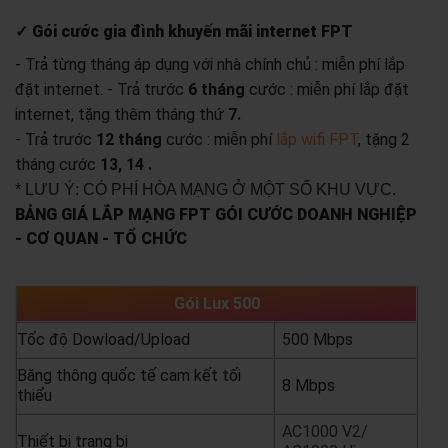
✓ Gói cước gia đình khuyến mãi internet FPT
- Trả từng tháng áp dụng với nhà chính chủ : miễn phí lắp
đặt internet.
- Trả trước
6 tháng
cước : miễn phí lắp đặt
internet, tặng thêm tháng thứ
7.
- Trả trước
12 tháng
cước : miễn phí
lắp wifi FPT
, tặng 2
tháng cước
13, 14 .
* LƯU Ý: CÓ PHÍ HÒA MẠNG Ở MỘT SỐ KHU VỰC.
BẢNG GIÁ LẮP MẠNG FPT GÓI CƯỚC DOANH NGHIỆP
- CƠ QUAN - TỔ CHỨC
Gói Lux 500
Tốc độ Dowload/Upload
500 Mbps
Băng thông quốc tế cam kết tối
8 Mbps
thiểu
AC1000 V2/
Thiết bị trang bị