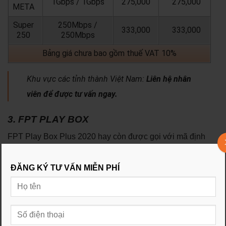
1Gbps / 1Gbps
275,000
275,000
META
Super
250Mbps /
333,000
333,000
250
250Mbps
Bảng giá chưa bao gồm thuế VAT 10%
Khu vực các tỉnh thành Việt Nam:
Liên hệ nhân
viên để được tư vấn ngay.
3. FPT PLAY BOX
FPT Play Box Plus 2020 hay còn được gọi với mã định
danh FPT Play Box S550 là một sản phẩm công nghệ do
FPT Telecom sản xuất.
ĐĂNG KÝ TƯ VẤN MIỄN PHÍ
Thiết bị biến Tivi thường thành Tivi thông minh, thỏa sức
trải nghiệm nội dung giải trí bất tận chất lượng 4K, các
giải bóng đá Ngoại Hạng Anh, Series A và FA Cup cùng
hàng ngàn bộ phim bản quyền đặc sắc.