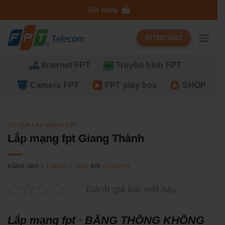
Bỏ
Giỏ hàng
qua
nội
0772073633
dung
Internet FPT
Truyền hình FPT
Camera FPT
FPT play box
SHOP
TƯ VẤN LẮP MẠNG FPT
Lắp mạng fpt Giang Thành
ĐĂNG VÀO
7 THÁNG 7, 2023
BỞI
QUANTRI
Đánh giá bài viết này
Lắp mạng fpt · BĂNG THÔNG KHÔNG