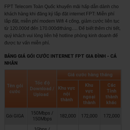
FPT Telecom Toàn Quốc khuyến mãi hấp dẫn dành cho
khách hàng khi đăng ký lắp đặt internet FPT: Miễn phí
lắp đặt, miễn phí modem Wifi 4 cổng, giảm cước liên tục
từ 120.000đ đến 170.000đ/tháng…. Để biết thêm chi tiết,
quý khách vui lòng liên hệ hotline phòng kinh doanh để
được tư vấn miễn phí.
BẢNG GIÁ GÓI CƯỚC INTERNET FPT GIA ĐÌNH - CÁ
NHÂN
Giá cước hàng tháng
Tốc độ
Khu
Các
Tên gói
Khu vực
Download /
vực
Tỉnh
cước
nội
Upload
ngoại
thành
thành
thành
khác
150Mbps /
Gói GIGA
182,000
172,000
172,000
150Mbps
1Gbps /