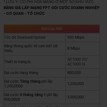
* LƯU Ý: CÓ PHÍ HÒA MẠNG Ở MỘT SỐ KHU VỰC.
BẢNG GIÁ LẮP MẠNG FPT GÓI CƯỚC DOANH NGHIỆP
- CƠ QUAN - TỔ CHỨC
Gói Lux 500
Tốc độ Dowload/Upload
500 Mbps
Băng thông quốc tế cam kết tối
8 Mbps
thiểu
AC1000 V2/
Thiết bị trang bị
AC1000 Hi
Giá cước hàng tháng
800,000
Giá cước
Từng
tháng
phí lắp
1,200,000
1,200,000đ
Giá cước
6 tháng tặng 1
phí lắp
3,900,000
900,000đ