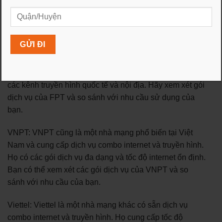
phù hợp phụ thuộc vào nhu cầu cá nhân của bạn, vị trí
địa lý và các yếu tố khác. Dưới đây là một số nhà mạng
phổ biến mà bạn có thể xem xét:
FPT: FPT cung cấp dịch vụ combo internet và truyền
hình với nhiều gói dịch vụ linh hoạt và tốc độ internet
cao. FPT cũng có các gói truyền hình đa dạng, bao gồm
các kênh truyền hình quốc tế và nội địa. Hãy xem xét gói
dịch vụ của FPT và so sánh với nhu cầu sử dụng của
bạn.
VNPT: VNPT cũng là một nhà mạng phổ biến tại Việt
Nam và cung cấp dịch vụ combo internet và truyền hình.
Họ có các gói dịch vụ đa dạng và tốc độ internet ổn định.
Bạn có thể xem xét các gói dịch vụ của VNPT và so
sánh với nhu cầu của bạn.
Viettel: Viettel là một nhà mạng khác có sẵn dịch vụ
combo internet và truyền hình. Họ cung cấp tốc độ