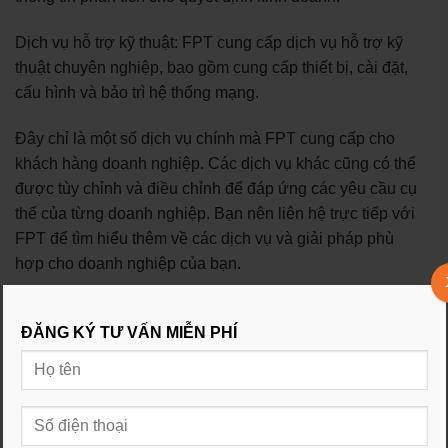
Dịch vụ hỗ trợ kỹ thuật: FPT cung cấp dịch vụ hỗ trợ kỹ
thuật chuyên nghiệp, bao gồm cung cấp thiết bị, cài đặt,
cấu hình và bảo trì hệ thống mạng.
Đây chỉ là một số dịch vụ chính mà FPT cung cấp cho
khách hàng doanh nghiệp. Các dịch vụ khác cũng có thể
được tùy chỉnh và điều chỉnh để đáp ứng các yêu cầu cụ
thể của từng doanh nghiệp. Bạn nên liên hệ trực tiếp với
FPT để tìm hiểu thêm về các dịch vụ và giải pháp phù
hợp cho doanh nghiệp của bạn.
ĐĂNG KÝ TƯ VẤN MIỄN PHÍ
Nên lắp combo internet và truyền hình
nhà mạng nào?
Việc lắp combo internet và truyền hình tại nhà mạng nào