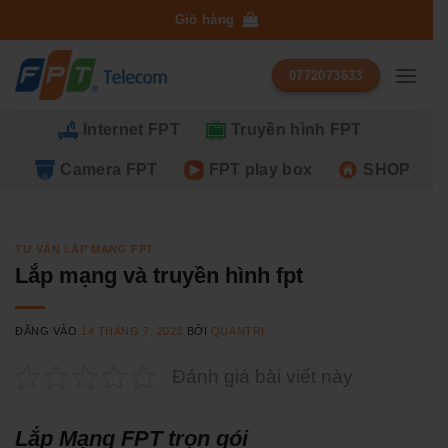
Bỏ
Giỏ hàng
qua
nội
0772073633
dung
Internet FPT
Truyền hình FPT
Camera FPT
FPT play box
SHOP
TƯ VẤN LẮP MẠNG FPT
Lắp mạng và truyền hình fpt
ĐĂNG VÀO
14 THÁNG 7, 2023
BỞI
QUANTRI
Đánh giá bài viết này
Lắp Mạng FPT trọn gói