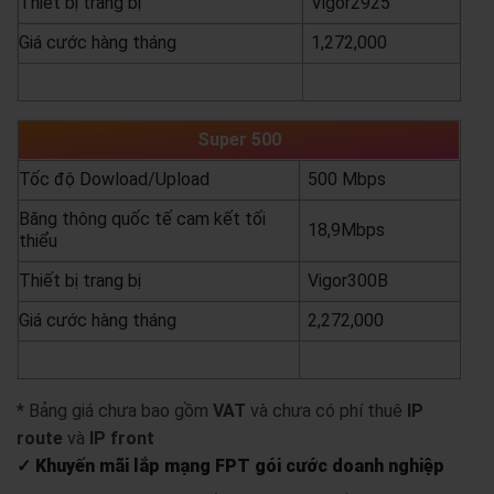
Thiết bị trang bị
Vigor2925
Giá cước hàng tháng
1,272,000
yêu cầu báo giá
xem chi tiết
Super 500
Tốc độ Dowload/Upload
500 Mbps
Băng thông quốc tế cam kết tối
18,9Mbps
thiểu
Thiết bị trang bị
Vigor300B
Giá cước hàng tháng
2,272,000
yêu cầu báo giá
xem chi tiết
* Bảng giá chưa bao gồm
VAT
và chưa có phí thuê
IP
route
và
IP front
✓ Khuyến mãi lắp mạng FPT gói cước doanh nghiệp