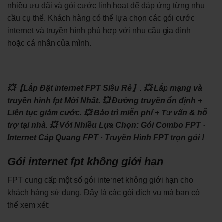
nhiều ưu đãi và gói cước linh hoạt để đáp ứng từng nhu
cầu cụ thể. Khách hàng có thể lựa chọn các gói cước
internet và truyền hình phù hợp với nhu cầu gia đình
hoặc cá nhân của mình.
💥【Lắp Đặt Internet FPT Siêu Rẻ】.
💥 Lắp mạng và
truyền hình fpt Mới Nhất.
💥 Đường truyền ổn định +
Liên tục giảm cước.
💥 Bảo trì miễn phí + Tư vấn & hỗ
trợ tại nhà.
💥 Với Nhiều Lựa Chọn: ‎Gói Combo FPT ·
‎Internet Cáp Quang FPT · ‎Truyền Hình FPT trọn gói !
Gói internet fpt không giới hạn
FPT cung cấp một số gói internet không giới hạn cho
khách hàng sử dụng. Đây là các gói dịch vụ mà bạn có
thể xem xét: