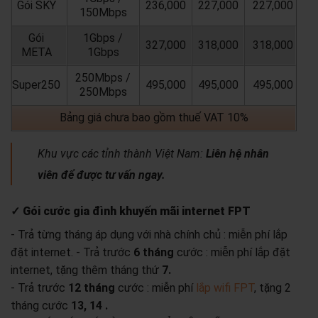
Gói SKY
236,000
227,000
227,000
150Mbps
Gói
1Gbps /
327,000
318,000
318,000
META
1Gbps
250Mbps /
Super250
495,000
495,000
495,000
250Mbps
Bảng giá chưa bao gồm thuế VAT 10%
Khu vực các tỉnh thành Việt Nam:
Liên hệ nhân
viên để được tư vấn ngay.
✓ Gói cước gia đình khuyến mãi internet FPT
- Trả từng tháng áp dụng với nhà chính chủ : miễn phí lắp
đặt internet.
- Trả trước
6 tháng
cước : miễn phí lắp đặt
internet, tặng thêm tháng thứ
7.
- Trả trước
12 tháng
cước : miễn phí
lắp wifi FPT
, tặng 2
tháng cước
13, 14 .