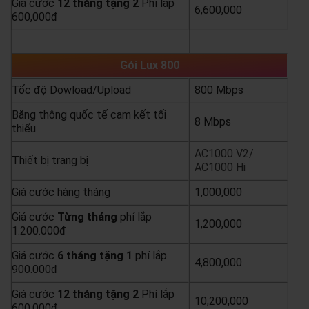
Giá cước
12 tháng tặng 2
Phí lắp
6,600,000
600,000đ
yêu cầu báo giá
xem chi tiết
Gói Lux 800
Tốc độ Dowload/Upload
800 Mbps
Băng thông quốc tế cam kết tối
8 Mbps
thiểu
AC1000 V2/
Thiết bị trang bị
AC1000 Hi
Giá cước hàng tháng
1,000,000
Giá cước
Từng
tháng
phí lắp
1,200,000
1.200.000đ
Giá cước
6 tháng tặng 1
phí lắp
4,800,000
900.000đ
Giá cước
12 tháng tặng 2
Phí lắp
10,200,000
600.000đ