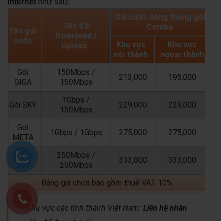
internet
như sau:
Giá cước hàng tháng gói
Tốc độ
Combo
Tên gói
Download /
cước
Khu vực
Khu vực
Upload
nội thành
ngoại thành
Gói
150Mbps /
213,000
195,000
GIGA
150Mbps
1Gbps /
Gói SKY
229,000
229,000
150Mbps
Gói
1Gbps / 1Gbps
275,000
275,000
META
Super
250Mbps /
333,000
333,000
250
250Mbps
Bảng giá chưa bao gồm thuế VAT 10%
Khu vực các tỉnh thành Việt Nam:
Liên hệ nhân