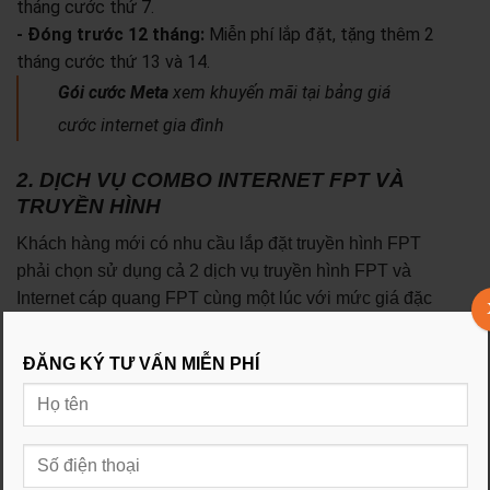
tháng cước thứ 7.
- Đóng trước 12 tháng:
Miễn phí lắp đặt, tặng thêm 2
tháng cước thứ 13 và 14.
Gói cước Meta
xem khuyến mãi tại bảng giá
cước internet gia đình
2. DỊCH VỤ COMBO INTERNET FPT VÀ
TRUYỀN HÌNH
Khách hàng mới có nhu cầu lắp đặt truyền hình FPT
phải chọn sử dụng cả 2 dịch vụ truyền hình FPT và
Internet cáp quang FPT cùng một lúc với mức giá đặc
biệt ưu đãi trong tháng.
ĐĂNG KÝ TƯ VẤN MIỄN PHÍ
BẢNG GIÁ LẮP ĐẶT COMBO INTERNET VÀ TRUYỀN
HÌNH FPT
Khách hàng mới có nhu cầu lắp đặt truyền hình FPT phải
chọn sử dụng cả 2 dịch vụ truyền hình FPT và Internet