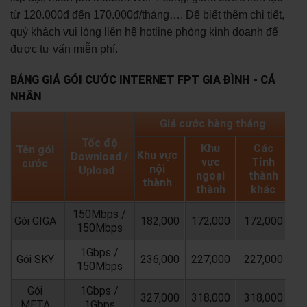
từ 120.000đ đến 170.000đ/tháng…. Để biết thêm chi tiết,
quý khách vui lòng liên hệ hotline phòng kinh doanh để
được tư vấn miễn phí.
BẢNG GIÁ GÓI CƯỚC INTERNET FPT GIA ĐÌNH - CÁ
NHÂN
Giá cước hàng tháng
Tốc độ
Khu
Các
Tên gói
Khu vực
Download /
vực
Tỉnh
cước
nội
Upload
ngoại
thành
thành
thành
khác
150Mbps /
Gói GIGA
182,000
172,000
172,000
150Mbps
1Gbps /
Gói SKY
236,000
227,000
227,000
150Mbps
Gói
1Gbps /
327,000
318,000
318,000
META
1Gbps