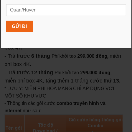
cáp quang FPT
cùng một lúc với mức giá đặc biệt ưu đãi
trong tháng .
- Phí lắp đặt
299.000 đồng
.
- Miễn phí hòa mạng, miễn phí
lắp đặt Wifi FPT
4 cổng
chuẩn AC, 2 băng tần cực mạnh.
miễn phí
- Trả sau áp dụng với nhà chính chủ,
box 4K
- Trả trước
6 tháng
miễn
Phí khởi tạo
299.000 đồng,
phí box 4K
.
- Trả trước
12 tháng
,
Phí khởi tạo
299.000 đồng
miễn phí box 4K, tặng thêm 1 tháng cước thứ
13.
* LƯU Ý: MIỄN PHÍ HÒA MẠNG CHỈ ÁP DỤNG VỚI
MỘT SỐ KHU VỰC
- Thông tin các gói cước
combo truyền hình và
internet
như sau:
Giá cước hàng tháng gói
Tốc độ
Combo
Tên gói
Download /