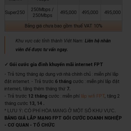
250Mbps /
Super250
495,000
495,000
495,000
250Mbps
Bảng giá chưa bao gồm thuế VAT 10%
Khu vực các tỉnh thành Việt Nam:
Liên hệ nhân
viên để được tư vấn ngay.
✓ Gói cước gia đình khuyến mãi internet FPT
- Trả từng tháng áp dụng với nhà chính chủ : miễn phí lắp
đặt internet.
- Trả trước
6 tháng
cước : miễn phí lắp đặt
internet, tặng thêm tháng thứ
7.
- Trả trước
12 tháng
cước : miễn phí
lắp wifi FPT
, tặng 2
tháng cước
13, 14 .
* LƯU Ý: CÓ PHÍ HÒA MẠNG Ở MỘT SỐ KHU VỰC.
BẢNG GIÁ LẮP MẠNG FPT GÓI CƯỚC DOANH NGHIỆP
- CƠ QUAN - TỔ CHỨC