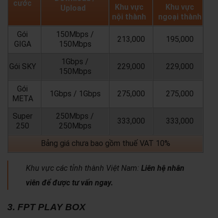
cước
Khu vực
Khu vực
Upload
nội thành
ngoại thành
Gói
150Mbps /
213,000
195,000
GIGA
150Mbps
1Gbps /
Gói SKY
229,000
229,000
150Mbps
Gói
1Gbps / 1Gbps
275,000
275,000
META
Super
250Mbps /
333,000
333,000
250
250Mbps
Bảng giá chưa bao gồm thuế VAT 10%
Khu vực các tỉnh thành Việt Nam:
Liên hệ nhân
viên để được tư vấn ngay.
3. FPT PLAY BOX