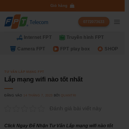
Bỏ
Giỏ hàng
qua
nội
0772073633
dung
Internet FPT
Truyền hình FPT
Camera FPT
FPT play box
SHOP
TƯ VẤN LẮP MẠNG FPT
Lắp mạng wifi nào tốt nhất
ĐĂNG VÀO
14 THÁNG 7, 2023
BỞI
QUANTRI
Đánh giá bài viết này
Click Ngay Để Nhận Tư Vấn Lắp mạng wifi nào tốt