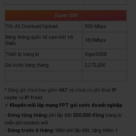
Super 500
Tốc độ Dowload/Upload
500 Mbps
Băng thông quốc tế cam kết tối
18,9Mbps
thiểu
Thiết bị trang bị
Vigor300B
Giá cước hàng tháng
2,272,000
yêu cầu báo giá
xem chi tiết
* Bảng giá chưa bao gồm
VAT
và chưa có phí thuê
IP
route
và
IP front
✓ Khuyến mãi lắp mạng FPT gói cước doanh nghiệp
- Đóng từng tháng:
phí lắp đặt
550.000 đồng
trang bị
miễn phí modem wifi.
- Đóng trước 6 tháng:
Miễn phí lắp đặt, tặng thêm 1