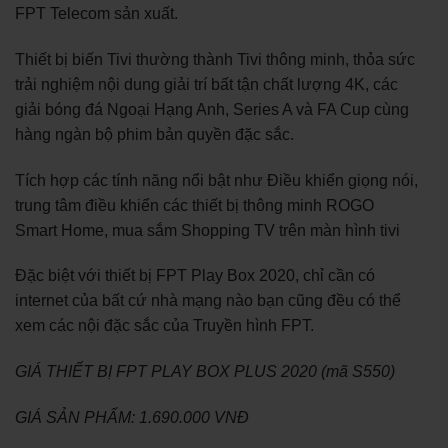
FPT Telecom sản xuất.
Thiết bị biến Tivi thường thành Tivi thông minh, thỏa sức
trải nghiệm nội dung giải trí bất tận chất lượng 4K, các
giải bóng đá Ngoại Hạng Anh, Series A và FA Cup cùng
hàng ngàn bộ phim bản quyền đặc sắc.
Tích hợp các tính năng nổi bật như Điều khiển giọng nói,
trung tâm điều khiển các thiết bị thông minh ROGO
Smart Home, mua sắm Shopping TV trên màn hình tivi
Đặc biệt với thiết bị FPT Play Box 2020, chỉ cần có
internet của bất cứ nhà mạng nào bạn cũng đều có thể
xem các nội đặc sắc của Truyền hình FPT.
GIÁ THIẾT BỊ FPT PLAY BOX PLUS 2020 (mã S550)
GIÁ SẢN PHẨM: 1.690.000 VNĐ