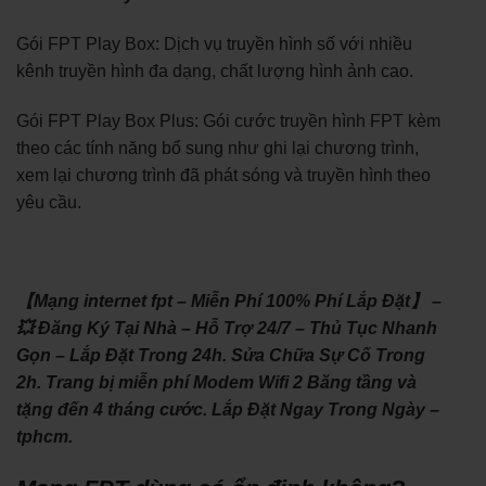
Gói FPT Play Box: Dịch vụ truyền hình số với nhiều
kênh truyền hình đa dạng, chất lượng hình ảnh cao.
Gói FPT Play Box Plus: Gói cước truyền hình FPT kèm
theo các tính năng bổ sung như ghi lại chương trình,
xem lại chương trình đã phát sóng và truyền hình theo
yêu cầu.
【Mạng internet fpt – Miễn Phí 100% Phí Lắp Đặt】 –
💥 Đăng Ký Tại Nhà – Hỗ Trợ 24/7 – Thủ Tục Nhanh
Gọn – Lắp Đặt Trong 24h. Sửa Chữa Sự Cố Trong
2h. Trang bị miễn phí Modem Wifi 2 Băng tầng và
tặng đến 4 tháng cước. Lắp Đặt Ngay Trong Ngày –
tphcm.