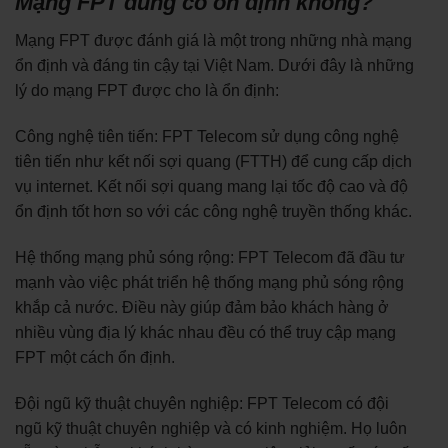
Mạng FPT dùng có ổn định không?
Mạng FPT được đánh giá là một trong những nhà mạng
ổn định và đáng tin cậy tại Việt Nam. Dưới đây là những
lý do mạng FPT được cho là ổn định:
Công nghệ tiên tiến: FPT Telecom sử dụng công nghệ
tiên tiến như kết nối sợi quang (FTTH) để cung cấp dịch
vụ internet. Kết nối sợi quang mang lại tốc độ cao và độ
ổn định tốt hơn so với các công nghệ truyền thống khác.
Hệ thống mạng phủ sóng rộng: FPT Telecom đã đầu tư
mạnh vào việc phát triển hệ thống mạng phủ sóng rộng
khắp cả nước. Điều này giúp đảm bảo khách hàng ở
nhiều vùng địa lý khác nhau đều có thể truy cập mạng
FPT một cách ổn định.
Đội ngũ kỹ thuật chuyên nghiệp: FPT Telecom có đội
ngũ kỹ thuật chuyên nghiệp và có kinh nghiệm. Họ luôn