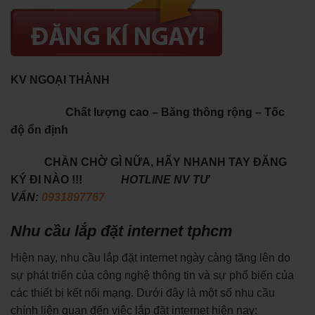
KV NGOẠI THÀNH
Chất lượng cao – Băng thông rộng – Tốc
độ ổn định
CHẦN CHỜ GÌ NỮA, HÃY NHANH TAY ĐĂNG
KÝ ĐI NÀO !!!
HOTLINE NV TƯ
VẤN:
0931897767
Nhu cầu lắp đặt internet tphcm
Hiện nay, nhu cầu lắp đặt internet ngày càng tăng lên do
sự phát triển của công nghệ thông tin và sự phổ biến của
các thiết bị kết nối mạng. Dưới đây là một số nhu cầu
chính liên quan đến việc lắp đặt internet hiện nay: