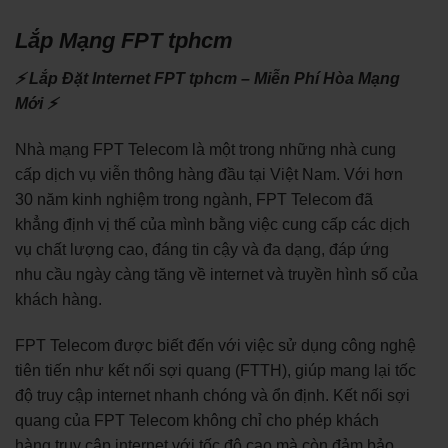
Lắp Mạng FPT tphcm
⚡ Lắp Đặt Internet FPT tphcm – Miễn Phí Hòa Mạng
Mới ⚡
Nhà mạng FPT Telecom là một trong những nhà cung
cấp dịch vụ viễn thông hàng đầu tại Việt Nam. Với hơn
30 năm kinh nghiệm trong ngành, FPT Telecom đã
khẳng định vị thế của mình bằng việc cung cấp các dịch
vụ chất lượng cao, đáng tin cậy và đa dạng, đáp ứng
nhu cầu ngày càng tăng về internet và truyền hình số của
khách hàng.
FPT Telecom được biết đến với việc sử dụng công nghệ
tiên tiến như kết nối sợi quang (FTTH), giúp mang lại tốc
độ truy cập internet nhanh chóng và ổn định. Kết nối sợi
quang của FPT Telecom không chỉ cho phép khách
hàng truy cập internet với tốc độ cao mà còn đảm bảo