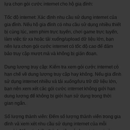
lựa chọn gói cước internet cho hộ gia đình:
Tốc độ internet: Xác định nhu cầu sử dụng internet của
gia đình. Nếu hộ gia đình có nhu cầu sử dụng nhiều thiết
bị cùng lúc, xem phim trực tuyến, chơi game trực tuyến,
làm việc từ xa hoặc tải xuống/upload dữ liệu lớn, bạn
nên lựa chọn gói cước internet có tốc độ cao để đảm
bảo truy cập mượt mà và không bị gián đoạn.
Dung lượng truy cập: Kiểm tra xem gói cước internet có
hạn chế về dung lượng truy cập hay không. Nếu gia đình
sử dụng internet nhiều và tải xuống/lưu trữ dữ liệu lớn,
bạn nên xem xét các gói cước internet không giới hạn
dung lượng để không bị giới hạn sử dụng trong thời
gian ngắn.
Số lượng thành viên: Đếm số lượng thành viên trong gia
đình và xem xét nhu cầu sử dụng internet của mỗi