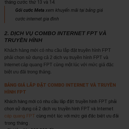
tháng cước thứ 13 và 14.
Gói cước Meta
xem khuyến mãi tại bảng giá
cước internet gia đình
2. DỊCH VỤ COMBO INTERNET FPT VÀ
TRUYỀN HÌNH
Khách hàng mới có nhu cầu lắp đặt truyền hình FPT
phải chọn sử dụng cả 2 dịch vụ truyền hình FPT và
Internet cáp quang FPT cùng một lúc với mức giá đặc
biệt ưu đãi trong tháng.
BẢNG GIÁ LẮP ĐẶT COMBO INTERNET VÀ TRUYỀN
HÌNH FPT
Khách hàng mới có nhu cầu lắp đặt truyền hình FPT phải
chọn sử dụng cả 2 dịch vụ truyền hình FPT và Internet
cáp quang FPT
cùng một lúc với mức giá đặc biệt ưu đãi
trong tháng .