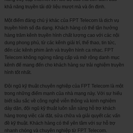
khả năng truyền tải dữ liệu mượt mà và ổn định.
Một điểm đáng chú ý khác của FPT Telecom là dịch vụ
truyền hình số đa dạng. Khách hàng có thể tận hưởng
hàng trăm kênh truyền hình chất lượng cao với các nội
dung phong phú, từ các kênh giải trí, thể thao, tin tức,
đến các kênh phim ảnh và truyền hình ca nhạc. FPT
Telecom không ngừng nâng cấp và mở rộng danh mục
kênh để mang đến cho khách hàng sự trải nghiệm truyền
hình tốt nhất.
Đội ngũ kỹ thuật chuyên nghiệp của FPT Telecom là một
trong những điểm mạnh của nhà mạng này. Với sự hiểu
biết sâu sắc về công nghệ viễn thông và kinh nghiệm
dày dặn, đội ngũ kỹ thuật luôn sẵn sàng hỗ trợ khách
hàng trong việc cài đặt, sửa chữa và giải quyết các vấn
đề kỹ thuật. Khách hàng có thể yên tâm với sự hỗ trợ
nhanh chóng và chuyên nghiệp từ FPT Telecom.