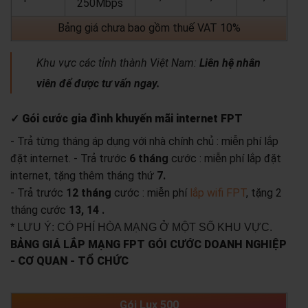
250Mbps
Bảng giá chưa bao gồm thuế VAT 10%
Khu vực các tỉnh thành Việt Nam:
Liên hệ nhân
viên để được tư vấn ngay.
✓ Gói cước gia đình khuyến mãi internet FPT
- Trả từng tháng áp dụng với nhà chính chủ : miễn phí lắp
đặt internet.
- Trả trước
6 tháng
cước : miễn phí lắp đặt
internet, tặng thêm tháng thứ
7.
- Trả trước
12 tháng
cước : miễn phí
lắp wifi FPT
, tặng 2
tháng cước
13, 14 .
* LƯU Ý: CÓ PHÍ HÒA MẠNG Ở MỘT SỐ KHU VỰC.
BẢNG GIÁ LẮP MẠNG FPT GÓI CƯỚC DOANH NGHIỆP
- CƠ QUAN - TỔ CHỨC
Gói Lux 500