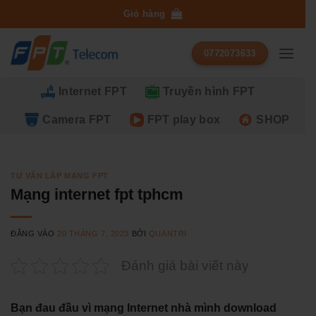
Bỏ
Giỏ hàng
qua
nội
0772073633
dung
Internet FPT
Truyền hình FPT
Camera FPT
FPT play box
SHOP
TƯ VẤN LẮP MẠNG FPT
Mạng internet fpt tphcm
ĐĂNG VÀO
20 THÁNG 7, 2023
BỞI
QUANTRI
Đánh giá bài viết này
Bạn đau đầu vì mạng Internet nhà mình download