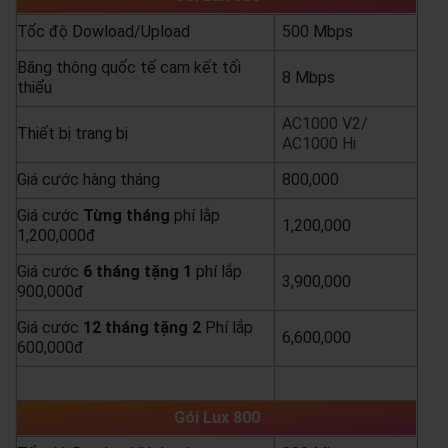
Tốc độ Dowload/Upload
500 Mbps
Băng thông quốc tế cam kết tối
8 Mbps
thiểu
AC1000 V2/
Thiết bị trang bị
AC1000 Hi
Giá cước hàng tháng
800,000
Giá cước
Từng
tháng
phí lắp
1,200,000
1,200,000đ
Giá cước
6 tháng tặng 1
phí lắp
3,900,000
900,000đ
Giá cước
12 tháng tặng 2
Phí lắp
6,600,000
600,000đ
yêu cầu báo giá
xem chi tiết
Gói Lux 800