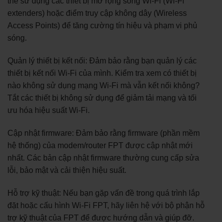
thể sử dụng các thiết bị mở rộng sóng Wi-Fi (Wi-Fi
extenders) hoặc điểm truy cập không dây (Wireless
Access Points) để tăng cường tín hiệu và phạm vi phủ
sóng.
Quản lý thiết bị kết nối: Đảm bảo rằng bạn quản lý các
thiết bị kết nối Wi-Fi của mình. Kiểm tra xem có thiết bị
nào không sử dụng mạng Wi-Fi mà vẫn kết nối không?
Tắt các thiết bị không sử dụng để giảm tải mạng và tối
ưu hóa hiệu suất Wi-Fi.
Cập nhật firmware: Đảm bảo rằng firmware (phần mềm
hệ thống) của modem/router FPT được cập nhật mới
nhất. Các bản cập nhật firmware thường cung cấp sửa
lỗi, bảo mật và cải thiện hiệu suất.
Hỗ trợ kỹ thuật: Nếu bạn gặp vấn đề trong quá trình lắp
đặt hoặc cấu hình Wi-Fi FPT, hãy liên hệ với bộ phận hỗ
trợ kỹ thuật của FPT để được hướng dẫn và giúp đỡ.