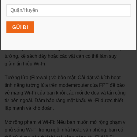
nối và nhu cầu sử dụng internet cao hay thấp để chọn
gói cước có tốc độ và dung lượng phù hợp.
Vị trí đặt modem/router: Chọn vị trí đặt modem/router của
FPT sao cho nằm ở một vị trí trung tâm trong ngôi nhà,
điều này giúp phân phối tín hiệu Wi-Fi đều đặn và tối ưu.
Tránh đặt modem/router gần các nguồn nhiễu điện từ,
tường, kệ sách dày hoặc các vật cản có thể làm suy
giảm tín hiệu Wi-Fi.
Tường lửa (Firewall) và bảo mật: Cài đặt và kích hoạt
tính năng tường lửa trên modem/router của FPT để bảo
vệ mạng Wi-Fi của bạn khỏi các mối đe dọa và tấn công
từ bên ngoài. Đảm bảo rằng mật khẩu Wi-Fi được thiết
lập mạnh và khó đoán.
Mở rộng phạm vi Wi-Fi: Nếu bạn muốn mở rộng phạm vi
phủ sóng Wi-Fi trong ngôi nhà hoặc văn phòng, bạn có