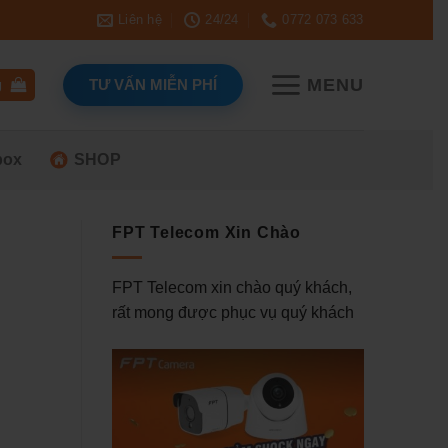
Liên hệ
24/24
0772 073 633
MENU
TƯ VẤN MIỄN PHÍ
g
box
SHOP
FPT Telecom Xin Chào
FPT Telecom xin chào quý khách,
rất mong được phục vụ quý khách