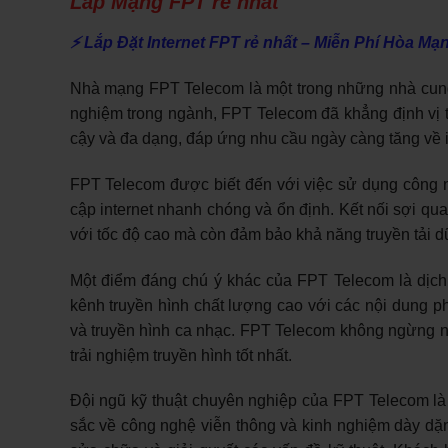
Lắp Mạng FPT rẻ nhất
⚡ Lắp Đặt Internet FPT rẻ nhất – Miễn Phí Hòa Mạ
Nhà mạng FPT Telecom là một trong những nhà cung 
nghiệm trong ngành, FPT Telecom đã khẳng định vị t
cậy và đa dạng, đáp ứng nhu cầu ngày càng tăng về i
FPT Telecom được biết đến với việc sử dụng công ng
cập internet nhanh chóng và ổn định. Kết nối sợi q
với tốc độ cao mà còn đảm bảo khả năng truyền tải d
Một điểm đáng chú ý khác của FPT Telecom là dịch
kênh truyền hình chất lượng cao với các nội dung pho
và truyền hình ca nhạc. FPT Telecom không ngừng
trải nghiệm truyền hình tốt nhất.
Đội ngũ kỹ thuật chuyên nghiệp của FPT Telecom là
sắc về công nghệ viễn thông và kinh nghiệm dày dặn,