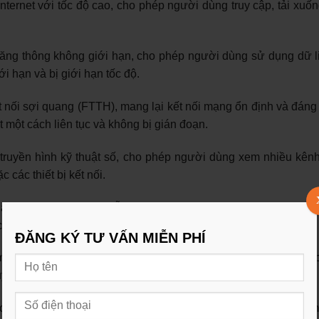
ternet với tốc độ cao, cho phép người dùng truy cập, tải xuống
băng thông không giới hạn, cho phép người dùng sử dụng dữ l
i hạn và bị giới hạn tốc độ.
nối sợi quang (FTTH), mang lại kết nối mạng ổn định và đáng t
 một cách liên tục và không bị gián đoạn.
truyền hình kỹ thuật số, cho phép người dùng xem nhiều kênh
các thiết bị kết nối.
uật chuyên nghiệp và hỗ trợ khách hàng 24/7. Người dùng có 
các thắc mắc về dịch vụ internet.
ĐĂNG KÝ TƯ VẤN MIỄN PHÍ
ật và an ninh cho dịch vụ internet. Họ sử dụng các biện pháp 
 tuyến của khách hàng.
cấp các tính năng và ứng dụng thêm như email, lưu trữ đám mâ