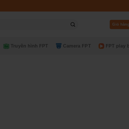
Giỏ hàn
Truyền hình FPT
Camera FPT
FPT play 