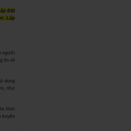
ắp Đặt
ớc. Lắp
p người
g tin về
sử dụng
ơn, như
ền hình
n truyền