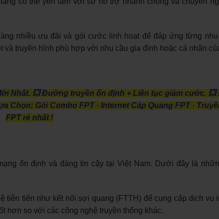
 hàng có thể yên tâm với sự hỗ trợ nhanh chóng và chuyên ng
ng nhiều ưu đãi và gói cước linh hoạt để đáp ứng từng nhu
et và truyền hình phù hợp với nhu cầu gia đình hoặc cá nhân củ
Mới Nhất.
💥 Đường truyền ổn định + Liên tục giảm cước.
💥 
ựa Chọn: ‎Gói Combo FPT · ‎Internet Cáp Quang FPT · ‎Truy
FPT rẻ nhất !
ng ổn định và đáng tin cậy tại Việt Nam. Dưới đây là nhữn
tiên tiến như kết nối sợi quang (FTTH) để cung cấp dịch vụ in
tốt hơn so với các công nghệ truyền thống khác.