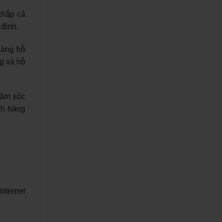
khắp cả
định.
sàng hỗ
g và hỗ
hăm sóc
ch hàng
nternet