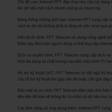
Tốc độ cao: Internet FPT đáp ứng nhu cầu sử dụng in
lên dữ liệu một cách nhanh chóng và mượt mà.
Băng thông không giới hạn: Internet FPT cung cấp 
cách tự do mà không phải lo lắng về việc vượt quá giớ
Kết nối ổn định: FPT Telecom sử dụng công nghệ kết 
Điều này đảm bảo người dùng có thể truy cập internet
Dịch vụ truyền hình: FPT Telecom cung cấp dịch vụ 
hình đa dạng và chất lượng cao trên màn hình TV hoặc 
Hỗ trợ kỹ thuật 24/7: FPT Telecom có đội ngũ kỹ th
cầu hỗ trợ kỹ thuật khi gặp vấn đề hoặc cần giải đáp 
Bảo mật và an ninh: FPT Telecom đảm bảo tính bảo m
tiên tiến để bảo vệ thông tin cá nhân và dữ liệu trực
Các tính năng và ứng dụng thêm: Internet FPT cung 