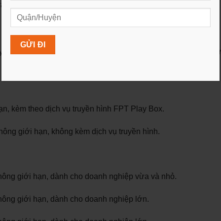
và nhiều hơn nữa.
uyền hình phong phú cho khách hàng. Dưới đây là một số gói c
n, kèm theo dịch vụ truyền hình FPT Play Box.
ông giới hạn, không kèm dịch vụ truyền hình.
ông giới hạn, dành cho doanh nghiệp vừa và nhỏ.
ông giới hạn, dành cho doanh nghiệp lớn.