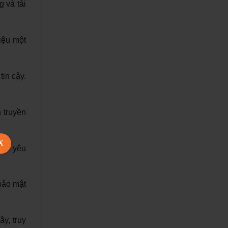
 và tải
iệu một
in cậy.
 truyền
X
thể yêu
bảo mật
y, truy