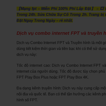
【Mạng fpt – Miễn Phí 100% Phí Lắp Đặt】 – 💥 
Trong 24h. Sửa Chữa Sự Cố Trong 2h. Trang bị 
Đặt Ngay Trong Ngày – rẻ nhất.
Dịch vụ combo internet FPT và truyền h
Dịch vụ Combo Internet FPT và Truyền hình là một gó
dùng tiết kiệm thời gian và tiền bạc khi có thể sử dụn
dịch vụ này:
Tốc độ internet cao: Dịch vụ Combo Internet FPT v
internet của người dùng. Tốc độ được tùy chọn phù
FPT Play Box Plus hoặc FPT Play Box 4K.
Đa dạng kênh truyền hình: Dịch vụ này cung cấp một
nội địa và quốc tế. Bạn có thể tận hưởng các kênh phim
hình số FPT.