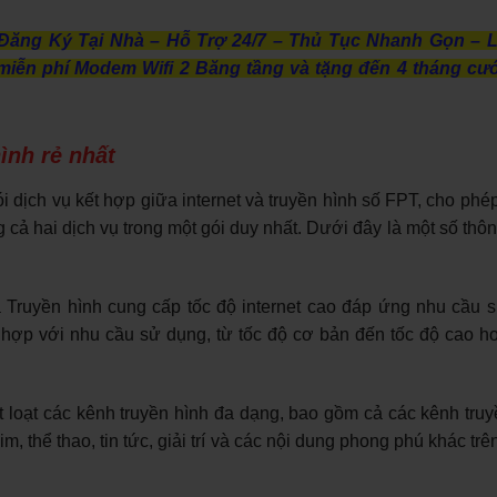
Đăng Ký Tại Nhà – Hỗ Trợ 24/7 – Thủ Tục Nhanh Gọn – L
miễn phí Modem Wifi 2 Băng tầng và tặng đến 4 tháng cư
ình rẻ nhất
i dịch vụ kết hợp giữa internet và truyền hình số FPT, cho phé
g cả hai dịch vụ trong một gói duy nhất. Dưới đây là một số thôn
à Truyền hình cung cấp tốc độ internet cao đáp ứng nhu cầu 
 hợp với nhu cầu sử dụng, từ tốc độ cơ bản đến tốc độ cao h
 loạt các kênh truyền hình đa dạng, bao gồm cả các kênh truy
, thể thao, tin tức, giải trí và các nội dung phong phú khác trê