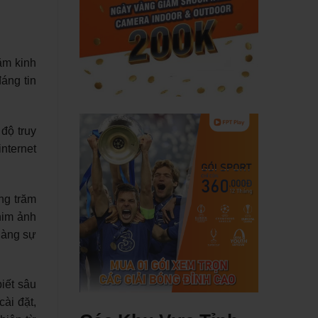
ăm kinh
áng tin
độ truy
nternet
ng trăm
phim ảnh
hàng sự
iết sâu
ài đặt,