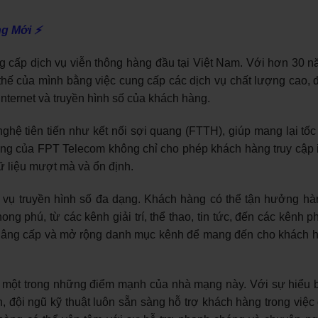
ng Mới ⚡
cấp dịch vụ viễn thông hàng đầu tại Việt Nam. Với hơn 30 n
hế của mình bằng việc cung cấp các dịch vụ chất lượng cao, đ
nternet và truyền hình số của khách hàng.
hệ tiên tiến như kết nối sợi quang (FTTH), giúp mang lại tốc 
uang của FPT Telecom không chỉ cho phép khách hàng truy cập i
ữ liệu mượt mà và ổn định.
 vụ truyền hình số đa dạng. Khách hàng có thể tận hưởng hà
ng phú, từ các kênh giải trí, thể thao, tin tức, đến các kênh 
 nâng cấp và mở rộng danh mục kênh để mang đến cho khách 
 một trong những điểm mạnh của nhà mạng này. Với sự hiểu b
 đội ngũ kỹ thuật luôn sẵn sàng hỗ trợ khách hàng trong việc c