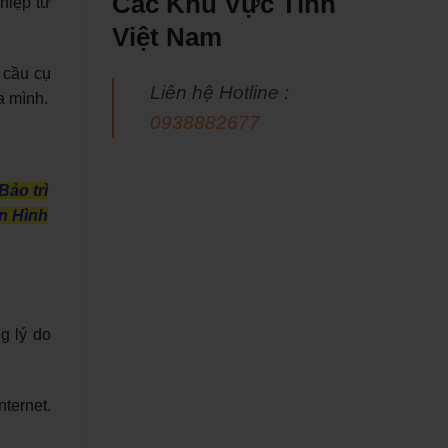
Các Khu Vực Tỉnh
hiệp từ
Việt Nam
 cầu cụ
Liên hệ Hotline :
a mình.
0938882677
Bảo trì
ền Hình
g lý do
ternet.