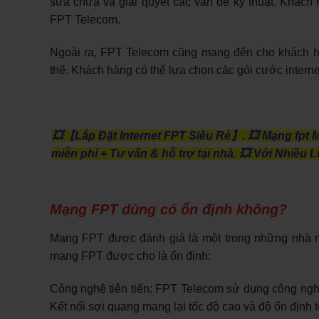
sửa chữa và giải quyết các vấn đề kỹ thuật. Khách
FPT Telecom.
Ngoài ra, FPT Telecom cũng mang đến cho khách hà
thể. Khách hàng có thể lựa chọn các gói cước intern
💥【Lắp Đặt Internet FPT Siêu Rẻ】.
💥 Mạng fpt 
miễn phí + Tư vấn & hỗ trợ tại nhà.
💥 Với Nhiều L
Mạng FPT dùng có ổn định không?
Mạng FPT được đánh giá là một trong những nhà mạ
mạng FPT được cho là ổn định:
Công nghệ tiên tiến: FPT Telecom sử dụng công nghệ 
Kết nối sợi quang mang lại tốc độ cao và độ ổn định 