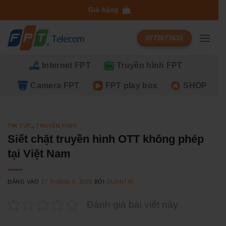
Bỏ
Giỏ hàng
qua
nội
0772073633
dung
Internet FPT
Truyền hình FPT
Camera FPT
FPT play box
SHOP
TIN TỨC
,
TRUYỀN HÌNH
Siết chặt truyền hình OTT không phép
tại Việt Nam
ĐĂNG VÀO
17 THÁNG 8, 2020
BỞI
QUANTRI
Đánh giá bài viết này