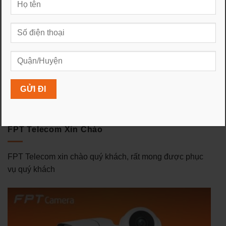
"Điểm mặt" các sản phẩm
Sinh nhật FPT TPHCM 25
dịch vụ nổi bật của FPT
năm phát triển bền vững
Telecom trong năm 2019
FPT Telecom Xin Chào
FPT Telecom xin chào quý khách, rất mong được phục
vụ quý khách