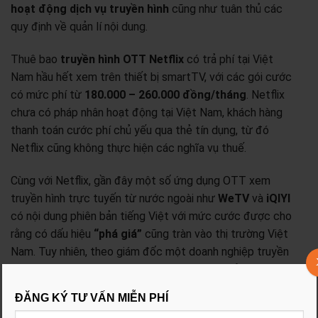
hoạt động dịch vụ truyền hình
cũng như tuân thủ các
quy định về quản lí nội dung.
Thuê bao
truyền hình OTT Netflix
có trả phí tại Việt
Nam hầu hết xem trên thiết bị smartTV, với các gói cước
có mức phí từ
180.000 – 260.000 đồng/tháng
. Netflix
chưa có pháp nhân hoạt động tại Việt Nam, khách hàng
thanh toán cước phí chủ yếu qua thẻ tín dụng, từ đó
Netflix cũng không thực hiện các nghĩa vụ thuế.
Cùng với Netflix, gần đây một số ứng dụng OTT xem
truyền hình trực tuyến từ nước ngoài như
WeTV
và
iQIYI
có nội dung phiên bản tiếng Việt với mức cước được cho
rằng có dấu hiệu
“phá giá”
cũng tràn vào thị trường Việt
Nam. Tuy nhiên, theo giám đốc một doanh nghiệp truyền
hình OTT, WeTV và iQIYI sau khi bị dư luận phản ánh đã
rút lại phần phụ đề tiếng Việt và không còn niêm yết giá
ĐĂNG KÝ TƯ VẤN MIỄN PHÍ
cước bằng tiền đồng Việt Nam.