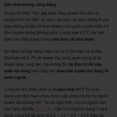
Sân chơi không công bằng
Trong hội thảo “Các giải pháp tăng doanh thu dịch vụ
truyền hình trả tiền” tổ chức tại Huế vào giữa tháng 9 vừa
qua, những số liệu về kinh doanh của ngành truyền hình trả
tiền truyền thống (không gồm truyền hình OTT) tại Việt
Nam cho thấy đang trong
tình hình rất khó khăn
.
Sự tăng trưởng đang chậm lại, từ 4-5%/năm về lượng
thuê bao và 6-7% về doanh thu, song quan trọng là lợi
nhuận ngày càng teo tóp không đủ
tái đầu tư để sản
xuất nội dung
mới cũng như
mua bản quyền nội dung từ
nước ngoài
.
Trong khi đó, nhiều dịch vụ
truyền hình OTT
từ nước
ngoài vào Việt Nam chưa được cấp phép nhưng có nguồn
doanh thu không nhỏ. Tại hội nghị trên, con số người xem
YouTube, Netflix,
FPT Play
, ClipTV trong hai tháng 5 và 6
được công bố lần lượt là 2,6 – 1,3 – 0,9 – 0,35 triệu tài