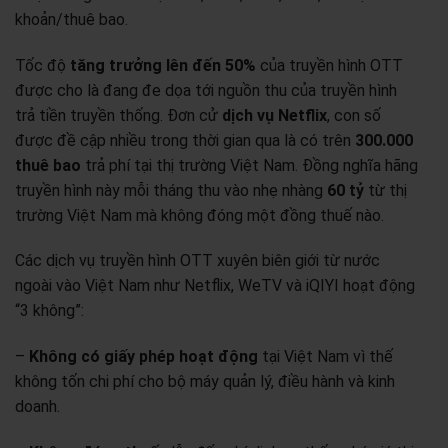
khoản/thuê bao.
Tốc độ
tăng trưởng lên đến 50%
của truyền hình OTT
được cho là đang đe dọa tới nguồn thu của truyền hình
trả tiền truyền thống. Đơn cử
dịch vụ Netflix
, con số
được đề cập nhiều trong thời gian qua là có trên
300.000
thuê bao
trả phí tại thị trường Việt Nam. Đồng nghĩa hãng
truyền hình này mỗi tháng thu vào nhẹ nhàng
60 tỷ
từ thị
trường Việt Nam mà không đóng một đồng thuế nào.
Các dịch vụ truyền hình OTT xuyên biên giới từ nước
ngoài vào Việt Nam như Netflix, WeTV và iQIYI hoạt động
“3 không”:
–
Không có giấy phép hoạt động
tại Việt Nam vì thế
không tốn chi phí cho bộ máy quản lý, điều hành và kinh
doanh.