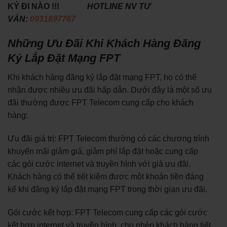
KÝ ĐI NÀO !!!
HOTLINE NV TƯ
VẤN:
0931897767
Những Ưu Đãi Khi Khách Hàng Đăng
Ký Lắp Đặt Mạng FPT
Khi khách hàng đăng ký lắp đặt mạng FPT, họ có thể
nhận được nhiều ưu đãi hấp dẫn. Dưới đây là một số ưu
đãi thường được FPT Telecom cung cấp cho khách
hàng:
Ưu đãi giá trị: FPT Telecom thường có các chương trình
khuyến mãi giảm giá, giảm phí lắp đặt hoặc cung cấp
các gói cước internet và truyền hình với giá ưu đãi.
Khách hàng có thể tiết kiệm được một khoản tiền đáng
kể khi đăng ký lắp đặt mạng FPT trong thời gian ưu đãi.
Gói cước kết hợp: FPT Telecom cung cấp các gói cước
kết hợp internet và truyền hình, cho phép khách hàng tiết