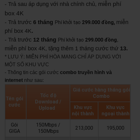
miễn phí
- Trả sau áp dụng với nhà chính chủ,
box 4K
- Trả trước
6 tháng
miễn
Phí khởi tạo
299.000 đồng,
phí box 4K
.
- Trả trước
12 tháng
,
Phí khởi tạo
299.000 đồng
miễn phí box 4K, tặng thêm 1 tháng cước thứ
13.
* LƯU Ý: MIỄN PHÍ HÒA MẠNG CHỈ ÁP DỤNG VỚI
MỘT SỐ KHU VỰC
- Thông tin các gói cước
combo truyền hình và
internet
như sau:
Giá cước hàng tháng gói
Tốc độ
Combo
Tên gói
Download /
cước
Khu vực
Khu vực
Upload
nội thành
ngoại thành
Gói
150Mbps /
213,000
195,000
GIGA
150Mbps