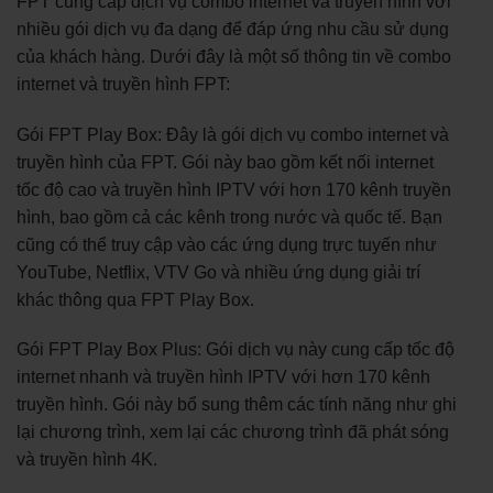
FPT cung cấp dịch vụ combo internet và truyền hình với
nhiều gói dịch vụ đa dạng để đáp ứng nhu cầu sử dụng
của khách hàng. Dưới đây là một số thông tin về combo
internet và truyền hình FPT:
Gói FPT Play Box: Đây là gói dịch vụ combo internet và
truyền hình của FPT. Gói này bao gồm kết nối internet
tốc độ cao và truyền hình IPTV với hơn 170 kênh truyền
hình, bao gồm cả các kênh trong nước và quốc tế. Bạn
cũng có thể truy cập vào các ứng dụng trực tuyến như
YouTube, Netflix, VTV Go và nhiều ứng dụng giải trí
khác thông qua FPT Play Box.
Gói FPT Play Box Plus: Gói dịch vụ này cung cấp tốc độ
internet nhanh và truyền hình IPTV với hơn 170 kênh
truyền hình. Gói này bổ sung thêm các tính năng như ghi
lại chương trình, xem lại các chương trình đã phát sóng
và truyền hình 4K.