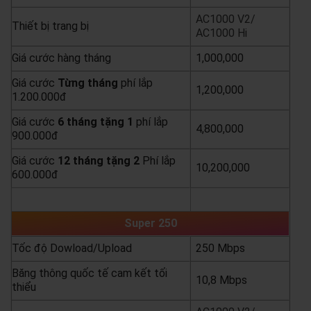
AC1000 V2/
Thiết bị trang bị
AC1000 Hi
Giá cước hàng tháng
1,000,000
Giá cước
Từng
tháng
phí lắp
1,200,000
1.200.000đ
Giá cước
6 tháng tặng 1
phí lắp
4,800,000
900.000đ
Giá cước
12 tháng tặng 2
Phí lắp
10,200,000
600.000đ
yêu cầu báo giá
xem chi tiết
Super 250
Tốc độ Dowload/Upload
250 Mbps
Băng thông quốc tế cam kết tối
10,8 Mbps
thiểu