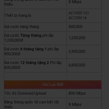
8 Mbps
thiểu
AC1000 V2/
Thiết bị trang bị
AC1000 Hi
Giá cước hàng tháng
800,000
Giá cước
Từng
tháng
phí lắp
1,200,000
1,200,000đ
Giá cước
6 tháng tặng 1
phí lắp
3,900,000
900,000đ
Giá cước
12 tháng tặng 2
Phí lắp
6,600,000
600,000đ
yêu cầu báo giá
xem chi tiết
Gói Lux 800
Tốc độ Dowload/Upload
800 Mbps
Băng thông quốc tế cam kết tối
8 Mbps
thiểu