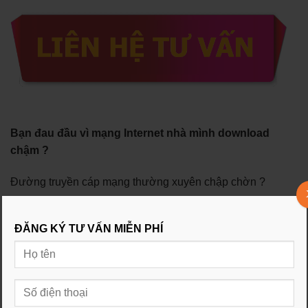
Bạn đau đầu vì mạng Internet nhà mình download
chậm ?
Đường truyền cáp mạng thường xuyên chập chờn ?
Lựa chọn nhà cung cấp nào phù hợp và tiết kiệm chi
ĐĂNG KÝ TƯ VẤN MIỄN PHÍ
phí nhất ?
Rất đơn giản ! Hãy tham khảo Tổng đài lắp đặt
internet fpt của chúng tôi !!!