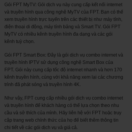
Gói FPT MyTV: Gói dịch vụ này cung cấp kết nối internet
và truyền hình qua công nghệ MyTV của FPT. Bạn có thể
xem truyền hình trực tuyến trên các thiết bị như máy tính,
điện thoại di động, máy tính bảng và Smart TV. Gói FPT
MyTV có nhiều kênh truyền hình đa dạng và các gói
kênh tuỳ chọn.
Gói FPT Smart Box: Đây là gói dịch vụ combo internet và
truyền hình IPTV sử dụng công nghệ Smart Box của
FPT. Gói này cung cấp tốc độ internet nhanh và hơn 170
kênh truyền hình, cùng với khả năng xem lại các chương
trình đã phát sóng và truyền hình 4K.
Như vậy, FPT cung cấp nhiều gói dịch vụ combo internet
và truyền hình để khách hàng có thể lựa chọn theo nhu
cầu và sở thích của mình. Hãy liên hệ với FPT hoặc truy
cập trang web chính thức của họ để biết thêm thông tin
chi tiết về các gói dịch vụ và giá cả.