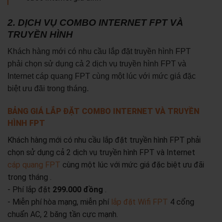
2. DỊCH VỤ COMBO INTERNET FPT VÀ
TRUYỀN HÌNH
Khách hàng mới có nhu cầu lắp đặt truyền hình FPT
phải chọn sử dụng cả 2 dịch vụ truyền hình FPT và
Internet cáp quang FPT cùng một lúc với mức giá đặc
biệt ưu đãi trong tháng.
BẢNG GIÁ LẮP ĐẶT COMBO INTERNET VÀ TRUYỀN
HÌNH FPT
Khách hàng mới có nhu cầu lắp đặt truyền hình FPT phải
chọn sử dụng cả 2 dịch vụ truyền hình FPT và Internet
cáp quang FPT
cùng một lúc với mức giá đặc biệt ưu đãi
trong tháng .
- Phí lắp đặt
299.000 đồng
.
- Miễn phí hòa mạng, miễn phí
lắp đặt Wifi FPT
4 cổng
chuẩn AC, 2 băng tần cực mạnh.