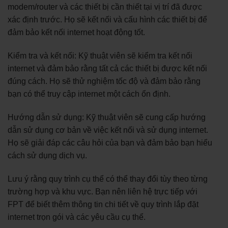
modem/router và các thiết bị cần thiết tại vị trí đã được
xác định trước. Họ sẽ kết nối và cấu hình các thiết bị để
đảm bảo kết nối internet hoạt động tốt.
Kiểm tra và kết nối: Kỹ thuật viên sẽ kiểm tra kết nối
internet và đảm bảo rằng tất cả các thiết bị được kết nối
đúng cách. Họ sẽ thử nghiệm tốc độ và đảm bảo rằng
bạn có thể truy cập internet một cách ổn định.
Hướng dẫn sử dụng: Kỹ thuật viên sẽ cung cấp hướng
dẫn sử dụng cơ bản về việc kết nối và sử dụng internet.
Họ sẽ giải đáp các câu hỏi của bạn và đảm bảo bạn hiểu
cách sử dụng dịch vụ.
Lưu ý rằng quy trình cụ thể có thể thay đổi tùy theo từng
trường hợp và khu vực. Bạn nên liên hệ trực tiếp với
FPT để biết thêm thông tin chi tiết về quy trình lắp đặt
internet trọn gói và các yêu cầu cụ thể.