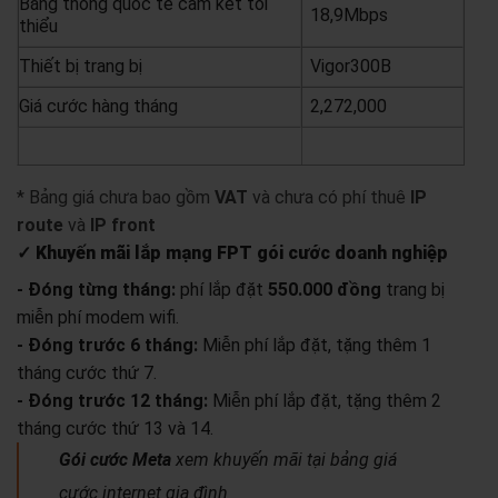
Băng thông quốc tế cam kết tối
18,9Mbps
thiểu
Thiết bị trang bị
Vigor300B
Giá cước hàng tháng
2,272,000
yêu cầu báo giá
xem chi tiết
* Bảng giá chưa bao gồm
VAT
và chưa có phí thuê
IP
route
và
IP front
✓ Khuyến mãi lắp mạng FPT gói cước doanh nghiệp
- Đóng từng tháng:
phí lắp đặt
550.000 đồng
trang bị
miễn phí modem wifi.
- Đóng trước 6 tháng:
Miễn phí lắp đặt, tặng thêm 1
tháng cước thứ 7.
- Đóng trước 12 tháng:
Miễn phí lắp đặt, tặng thêm 2
tháng cước thứ 13 và 14.
Gói cước Meta
xem khuyến mãi tại bảng giá
cước internet gia đình