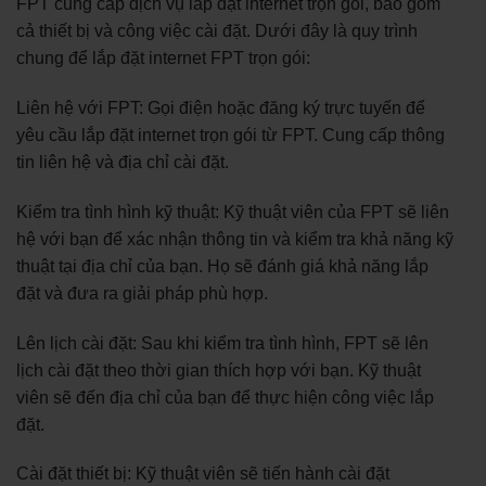
FPT cung cấp dịch vụ lắp đặt internet trọn gói, bao gồm
cả thiết bị và công việc cài đặt. Dưới đây là quy trình
chung để lắp đặt internet FPT trọn gói:
Liên hệ với FPT: Gọi điện hoặc đăng ký trực tuyến để
yêu cầu lắp đặt internet trọn gói từ FPT. Cung cấp thông
tin liên hệ và địa chỉ cài đặt.
Kiểm tra tình hình kỹ thuật: Kỹ thuật viên của FPT sẽ liên
hệ với bạn để xác nhận thông tin và kiểm tra khả năng kỹ
thuật tại địa chỉ của bạn. Họ sẽ đánh giá khả năng lắp
đặt và đưa ra giải pháp phù hợp.
Lên lịch cài đặt: Sau khi kiểm tra tình hình, FPT sẽ lên
lịch cài đặt theo thời gian thích hợp với bạn. Kỹ thuật
viên sẽ đến địa chỉ của bạn để thực hiện công việc lắp
đặt.
Cài đặt thiết bị: Kỹ thuật viên sẽ tiến hành cài đặt