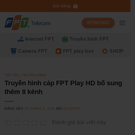
Bỏ
Giỏ hàng
qua
nội
0772073633
dung
Internet FPT
Truyền hình FPT
Camera FPT
FPT play box
SHOP
TIN TỨC
,
TRUYỀN HÌNH
Truyền hình cáp FPT Play HD bổ sung
thêm 8 kênh
ĐĂNG VÀO
16 THÁNG 8, 2020
BỞI
QUANTRI
Đánh giá bài viết này