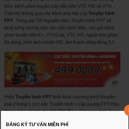
thức kênh phim truyện hấp dẫn trên VTC HD và VTV
Cab HD thông qua các kênh phụ trội của
Truyền hình
FPT
. Trong dịp Tết Nguyên đán, Truyền hình FPT sẽ
phát sóng những trận cầu siêu kinh điển, các gói kênh
phim truyện trên K+, VTVCab, VTC HD, ngoài kho phim
đa dạng, hình ảnh chuẩn HD, âm thanh sống động 5.1.
Hiện
Truyền hình FPT
triển khai chương trình khuyến
mãi 2 trong 1 cực sốc Truyền hình + cáp quang FPT hòa
mạng mới với giá chỉ 499.000 đồng. Chương trình được
áp dụng tại tất cả các quận huyện trong thành phố.
ĐĂNG KÝ TƯ VẤN MIỄN PHÍ