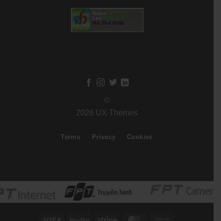
Status:
IPv6-ON
Last:
2020-10-11
VIA IPv4 NOW
©
2026 UX Themes
Terms
Privacy
Cookies
Visa
PayPal
Stripe
MasterCard
Cash