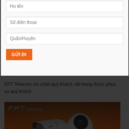
>>> Xem thêm khuyến mãi
lắp wifi Fpt
cực sốc
Truyền hình FPT đồng hành
Trung tâm giao dịch Fpt
cùng khách hàng đẩy lùi
Phan Văn Trị Gò Vấp
Corona
FPT Telecom Xin Chào
FPT Telecom xin chào quý khách, rất mong được phục
vụ quý khách