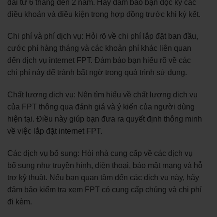
dài từ 6 tháng đến 2 năm. Hãy đảm bảo bạn đọc kỹ các
điều khoản và điều kiện trong hợp đồng trước khi ký kết.
Chi phí và phí dịch vụ: Hỏi rõ về chi phí lắp đặt ban đầu,
cước phí hàng tháng và các khoản phí khác liên quan
đến dịch vụ internet FPT. Đảm bảo bạn hiểu rõ về các
chi phí này để tránh bất ngờ trong quá trình sử dụng.
Chất lượng dịch vụ: Nên tìm hiểu về chất lượng dịch vụ
của FPT thông qua đánh giá và ý kiến của người dùng
hiện tại. Điều này giúp bạn đưa ra quyết định thông minh
về việc lắp đặt internet FPT.
Các dịch vụ bổ sung: Hỏi nhà cung cấp về các dịch vụ
bổ sung như truyền hình, điện thoại, bảo mật mạng và hỗ
trợ kỹ thuật. Nếu bạn quan tâm đến các dịch vụ này, hãy
đảm bảo kiểm tra xem FPT có cung cấp chúng và chi phí
đi kèm.