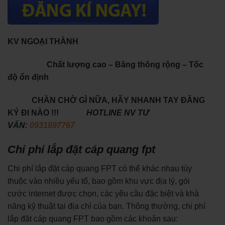
KV NGOẠI THÀNH
Chất lượng cao – Băng thông rộng – Tốc
độ ổn định
CHẦN CHỜ GÌ NỮA, HÃY NHANH TAY ĐĂNG
KÝ ĐI NÀO !!!
HOTLINE NV TƯ
VẤN:
0931897767
Chi phí lắp đặt cáp quang fpt
Chi phí lắp đặt cáp quang FPT có thể khác nhau tùy
thuộc vào nhiều yếu tố, bao gồm khu vực địa lý, gói
cước internet được chọn, các yêu cầu đặc biệt và khả
năng kỹ thuật tại địa chỉ của bạn. Thông thường, chi phí
lắp đặt cáp quang FPT bao gồm các khoản sau: