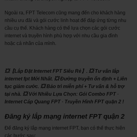
Ngoài ra, FPT Telecom cũng mang đến cho khách hàng
nhiều ưu đãi và gói cước linh hoạt để đáp ứng từng nhu
cầu cụ thể. Khách hàng có thể lựa chọn các gói cước
internet và truyền hình phù hợp với nhu cầu gia đình
hoặc cá nhân của mình.
💥【Lắp Đặt Internet FPT Siêu Rẻ】.
💥 Tư vấn lắp
internet fpt Mới Nhất.
💥 Đường truyền ổn định + Liên
tục giảm cước.
💥 Bảo trì miễn phí + Tư vấn & hỗ trợ
tại nhà.
💥 Với Nhiều Lựa Chọn: ‎Gói Combo FPT ·
‎Internet Cáp Quang FPT · ‎Truyền Hình FPT quận 2 !
Đăng ký lắp mạng internet FPT quận 2
Để đăng ký lắp mạng internet FPT, bạn có thể thực hiện
các bước sau: