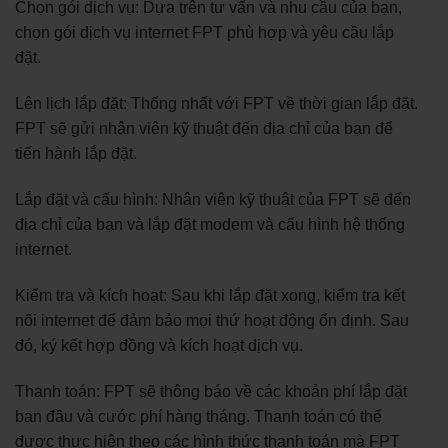
Chọn gói dịch vụ: Dựa trên tư vấn và nhu cầu của bạn,
chọn gói dịch vụ internet FPT phù hợp và yêu cầu lắp
đặt.
Lên lịch lắp đặt: Thống nhất với FPT về thời gian lắp đặt.
FPT sẽ gửi nhân viên kỹ thuật đến địa chỉ của bạn để
tiến hành lắp đặt.
Lắp đặt và cấu hình: Nhân viên kỹ thuật của FPT sẽ đến
địa chỉ của bạn và lắp đặt modem và cấu hình hệ thống
internet.
Kiểm tra và kích hoạt: Sau khi lắp đặt xong, kiểm tra kết
nối internet để đảm bảo mọi thứ hoạt động ổn định. Sau
đó, ký kết hợp đồng và kích hoạt dịch vụ.
Thanh toán: FPT sẽ thông báo về các khoản phí lắp đặt
ban đầu và cước phí hàng tháng. Thanh toán có thể
được thực hiện theo các hình thức thanh toán mà FPT