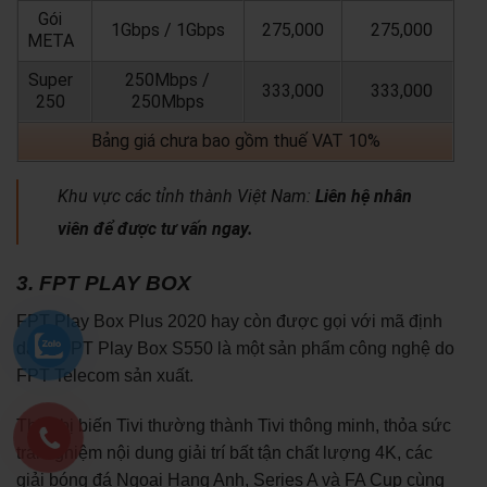
Gói
1Gbps / 1Gbps
275,000
275,000
META
Super
250Mbps /
333,000
333,000
250
250Mbps
Bảng giá chưa bao gồm thuế VAT 10%
Khu vực các tỉnh thành Việt Nam:
Liên hệ nhân
viên để được tư vấn ngay.
3. FPT PLAY BOX
FPT Play Box Plus 2020 hay còn được gọi với mã định
danh FPT Play Box S550 là một sản phẩm công nghệ do
FPT Telecom sản xuất.
Thiết bị biến Tivi thường thành Tivi thông minh, thỏa sức
trải nghiệm nội dung giải trí bất tận chất lượng 4K, các
giải bóng đá Ngoại Hạng Anh, Series A và FA Cup cùng