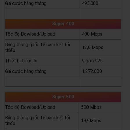
Giá cước hàng tháng
495,000
yêu cầu báo giá
xem chi tiết
Super 400
Tốc độ Dowload/Upload
400 Mbps
Băng thông quốc tế cam kết tối
12,6 Mbps
thiểu
Thiết bị trang bị
Vigor2925
Giá cước hàng tháng
1,272,000
yêu cầu báo giá
xem chi tiết
Super 500
Tốc độ Dowload/Upload
500 Mbps
Băng thông quốc tế cam kết tối
18,9Mbps
thiểu