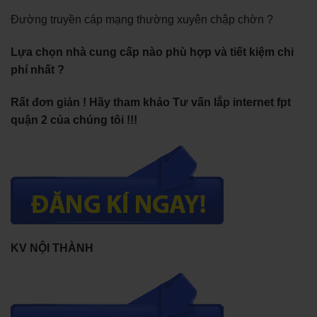
Đường truyền cáp mạng thường xuyên chập chờn ?
Lựa chọn nhà cung cấp nào phù hợp và tiết kiệm chi
phí nhất ?
Rất đơn giản ! Hãy tham khảo Tư vấn lắp internet fpt
quận 2 của chúng tôi !!!
KV NỘI THÀNH