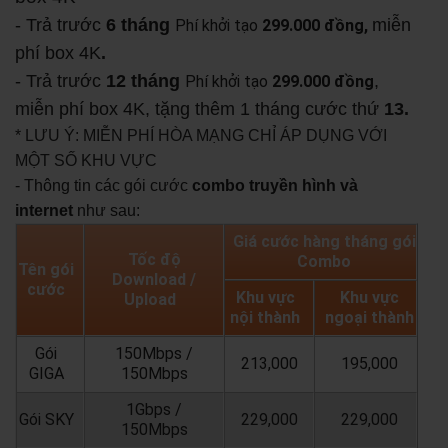
- Trả trước
6 tháng
miễn
Phí khởi tạo
299.000 đồng,
phí box 4K
.
- Trả trước
12 tháng
,
Phí khởi tạo
299.000 đồng
miễn phí box 4K, tặng thêm 1 tháng cước thứ
13.
* LƯU Ý: MIỄN PHÍ HÒA MẠNG CHỈ ÁP DỤNG VỚI
MỘT SỐ KHU VỰC
- Thông tin các gói cước
combo truyền hình và
internet
như sau:
Giá cước hàng tháng gói
Tốc độ
Combo
Tên gói
Download /
cước
Khu vực
Khu vực
Upload
nội thành
ngoại thành
Gói
150Mbps /
213,000
195,000
GIGA
150Mbps
1Gbps /
Gói SKY
229,000
229,000
150Mbps