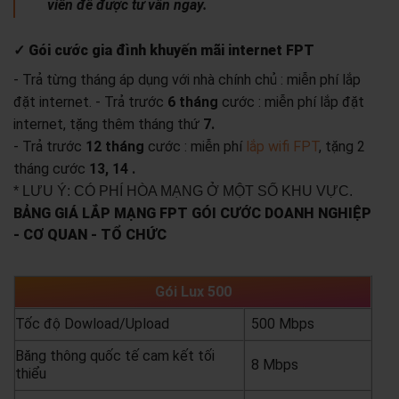
viên để được tư vấn ngay.
✓ Gói cước gia đình khuyến mãi internet FPT
- Trả từng tháng áp dụng với nhà chính chủ : miễn phí lắp
đặt internet.
- Trả trước
6 tháng
cước : miễn phí lắp đặt
internet, tặng thêm tháng thứ
7.
- Trả trước
12 tháng
cước : miễn phí
lắp wifi FPT
, tặng 2
tháng cước
13, 14 .
* LƯU Ý: CÓ PHÍ HÒA MẠNG Ở MỘT SỐ KHU VỰC.
BẢNG GIÁ LẮP MẠNG FPT GÓI CƯỚC DOANH NGHIỆP
- CƠ QUAN - TỔ CHỨC
Gói Lux 500
Tốc độ Dowload/Upload
500 Mbps
Băng thông quốc tế cam kết tối
8 Mbps
thiểu