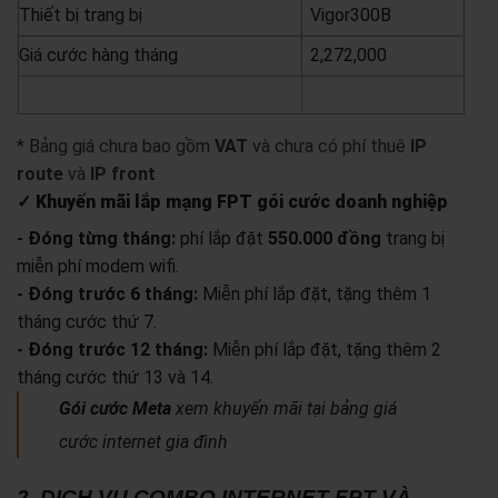
Thiết bị trang bị
Vigor300B
Giá cước hàng tháng
2,272,000
yêu cầu báo giá
xem chi tiết
* Bảng giá chưa bao gồm
VAT
và chưa có phí thuê
IP
route
và
IP front
✓ Khuyến mãi lắp mạng FPT gói cước doanh nghiệp
- Đóng từng tháng:
phí lắp đặt
550.000 đồng
trang bị
miễn phí modem wifi.
- Đóng trước 6 tháng:
Miễn phí lắp đặt, tặng thêm 1
tháng cước thứ 7.
- Đóng trước 12 tháng:
Miễn phí lắp đặt, tặng thêm 2
tháng cước thứ 13 và 14.
Gói cước Meta
xem khuyến mãi tại bảng giá
cước internet gia đình
2. DỊCH VỤ COMBO INTERNET FPT VÀ