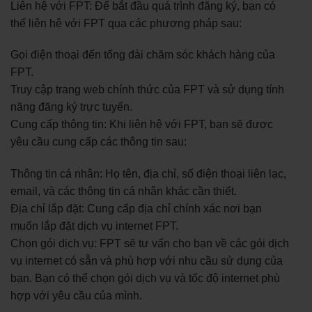
Liên hệ với FPT: Để bắt đầu quá trình đăng ký, bạn có
thể liên hệ với FPT qua các phương pháp sau:
Gọi điện thoại đến tổng đài chăm sóc khách hàng của
FPT.
Truy cập trang web chính thức của FPT và sử dụng tính
năng đăng ký trực tuyến.
Cung cấp thông tin: Khi liên hệ với FPT, bạn sẽ được
yêu cầu cung cấp các thông tin sau:
Thông tin cá nhân: Họ tên, địa chỉ, số điện thoại liên lạc,
email, và các thông tin cá nhân khác cần thiết.
Địa chỉ lắp đặt: Cung cấp địa chỉ chính xác nơi bạn
muốn lắp đặt dịch vụ internet FPT.
Chọn gói dịch vụ: FPT sẽ tư vấn cho bạn về các gói dịch
vụ internet có sẵn và phù hợp với nhu cầu sử dụng của
bạn. Bạn có thể chọn gói dịch vụ và tốc độ internet phù
hợp với yêu cầu của mình.