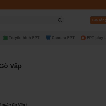
Giỏ hàn
Truyền hình FPT
Camera FPT
FPT play 
 Gò Vấp
t quận Gò Vấp !