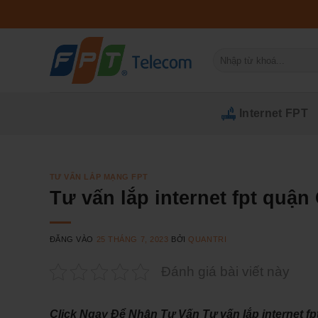
Bỏ
qua
nội
Tìm
dung
kiếm:
Internet FPT
TƯ VẤN LẮP MẠNG FPT
Tư vấn lắp internet fpt quận
ĐĂNG VÀO
25 THÁNG 7, 2023
BỞI
QUANTRI
Đánh giá bài viết này
Click Ngay Để Nhận Tư Vấn Tư vấn lắp internet fp