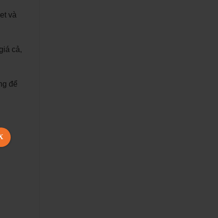
et và
giá cả,
ng để
X