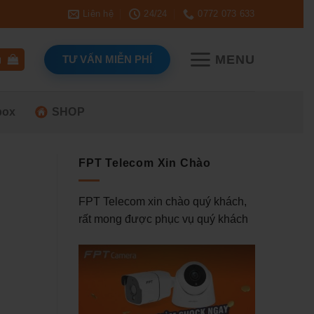
Liên hệ
24/24
0772 073 633
MENU
TƯ VẤN MIỄN PHÍ
g
box
SHOP
FPT Telecom Xin Chào
FPT Telecom xin chào quý khách,
rất mong được phục vụ quý khách