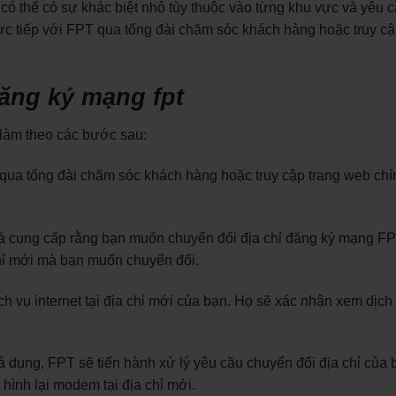
 có thể có sự khác biệt nhỏ tùy thuộc vào từng khu vực và yêu 
 trực tiếp với FPT qua tổng đài chăm sóc khách hàng hoặc truy cậ
đăng ký mạng fpt
 làm theo các bước sau:
g qua tổng đài chăm sóc khách hàng hoặc truy cập trang web chí
à cung cấp rằng bạn muốn chuyển đổi địa chỉ đăng ký mạng FP
a chỉ mới mà bạn muốn chuyển đổi.
 vụ internet tại địa chỉ mới của bạn. Họ sẽ xác nhận xem dịch
 dụng, FPT sẽ tiến hành xử lý yêu cầu chuyển đổi địa chỉ của 
 hình lại modem tại địa chỉ mới.