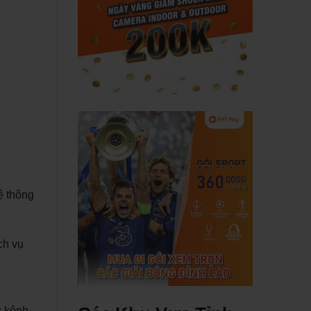
ệ thông
ch vụ
c kênh