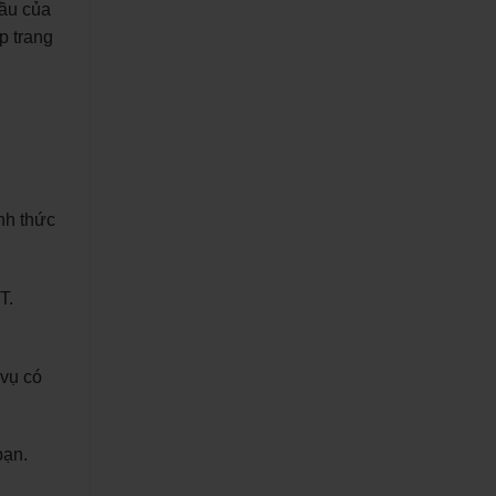
cầu của
p trang
nh thức
T.
 vụ có
bạn.