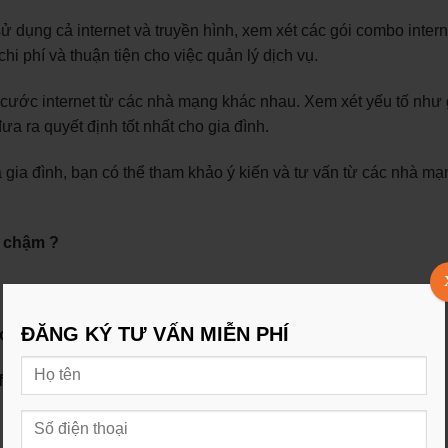
ử dụng cả internet và truyền hình, xem xét các gói combo intern
hi phí và thuận tiện cho việc quản lý dịch vụ.
cước internet từ các nhà mạng khác nhau. Xem xét yếu tố như 
a ra quyết định tốt nhất cho gia đình.
a gia đình, bạn có thể tham khảo ý kiến và tư vấn từ các nhà mạ
d chậm ?
ĐĂNG KÝ TƯ VẤN MIỄN PHÍ
hi phí nhất ?
fpt quận Gò Vấp của chúng tôi !!!