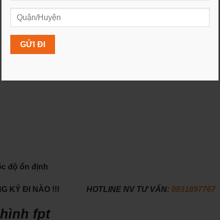
ốc độ ổn định
 KÝ ĐI NÀO !!!
HOTLINE NV TƯ VẤN:
0931897767
hình fpt