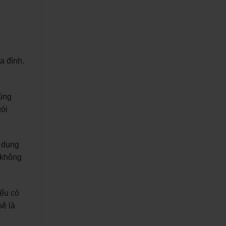
a đình.
cùng
gói
ử dụng
 không
Nếu có
sẽ là