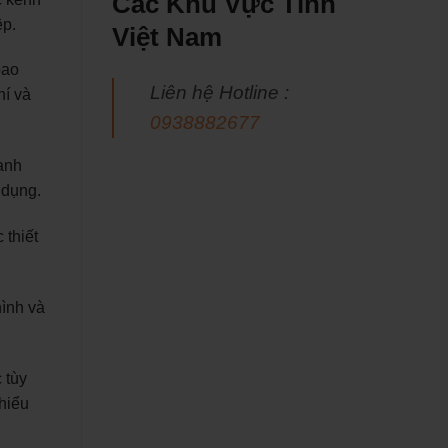
Các Khu Vực Tỉnh
ệp.
Việt Nam
bao
Liên hệ Hotline :
hí và
0938882677
anh
 dụng.
 thiết
hình và
 tùy
hiểu