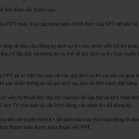
hể làm theo các bước sau:
ủa FPT hoặc truy cập trang web chính thức của FPT để liên hệ 
 ràng về yêu cầu đăng ký dịch vụ K+ cho nhân viên hỗ trợ khá
 địa chỉ lắp đặt, và thông tin cụ thể về gói dịch vụ K+ bạn muốn
 FPT sẽ tư vấn cho bạn về các gói dịch vụ K+ có sẵn và giúp 
i xác nhận thông tin và gói dịch vụ, bạn sẽ tiến hành đặt hàng.
ân viên kỹ thuật đến địa chỉ của bạn để lắp đặt và kích hoạt dịc
PT với TV của bạn và cấu hình đúng các kênh K+ đã đăng ký.
m tra kết nối truyền hình K+ để đảm bảo mọi thứ hoạt động ổn đị
 thức thanh toán được thỏa thuận với FPT.