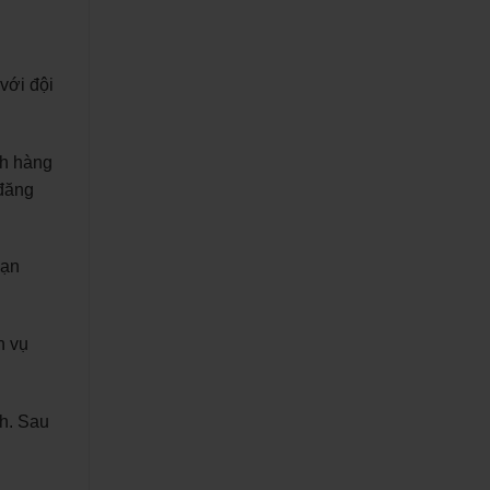
với đội
ch hàng
 đăng
bạn
h vụ
nh. Sau