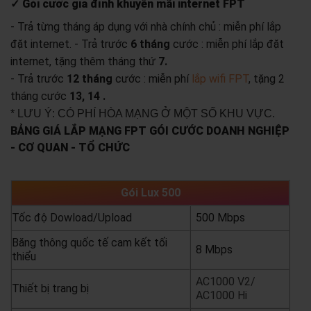
✓ Gói cước gia đình khuyến mãi internet FPT
- Trả từng tháng áp dụng với nhà chính chủ : miễn phí lắp
đặt internet.
- Trả trước
6 tháng
cước : miễn phí lắp đặt
internet, tặng thêm tháng thứ
7.
- Trả trước
12 tháng
cước : miễn phí
lắp wifi FPT
, tặng 2
tháng cước
13, 14 .
* LƯU Ý: CÓ PHÍ HÒA MẠNG Ở MỘT SỐ KHU VỰC.
BẢNG GIÁ LẮP MẠNG FPT GÓI CƯỚC DOANH NGHIỆP
- CƠ QUAN - TỔ CHỨC
Gói Lux 500
Tốc độ Dowload/Upload
500 Mbps
Băng thông quốc tế cam kết tối
8 Mbps
thiểu
AC1000 V2/
Thiết bị trang bị
AC1000 Hi