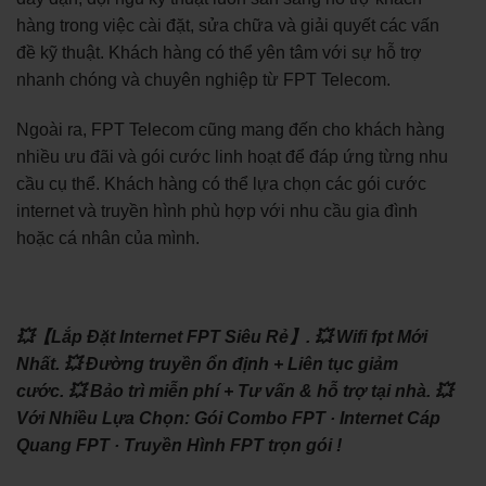
hàng trong việc cài đặt, sửa chữa và giải quyết các vấn
đề kỹ thuật. Khách hàng có thể yên tâm với sự hỗ trợ
nhanh chóng và chuyên nghiệp từ FPT Telecom.
Ngoài ra, FPT Telecom cũng mang đến cho khách hàng
nhiều ưu đãi và gói cước linh hoạt để đáp ứng từng nhu
cầu cụ thể. Khách hàng có thể lựa chọn các gói cước
internet và truyền hình phù hợp với nhu cầu gia đình
hoặc cá nhân của mình.
💥【Lắp Đặt Internet FPT Siêu Rẻ】.
💥 Wifi fpt Mới
Nhất.
💥 Đường truyền ổn định + Liên tục giảm
cước.
💥 Bảo trì miễn phí + Tư vấn & hỗ trợ tại nhà.
💥
Với Nhiều Lựa Chọn: ‎Gói Combo FPT · ‎Internet Cáp
Quang FPT · ‎Truyền Hình FPT trọn gói !