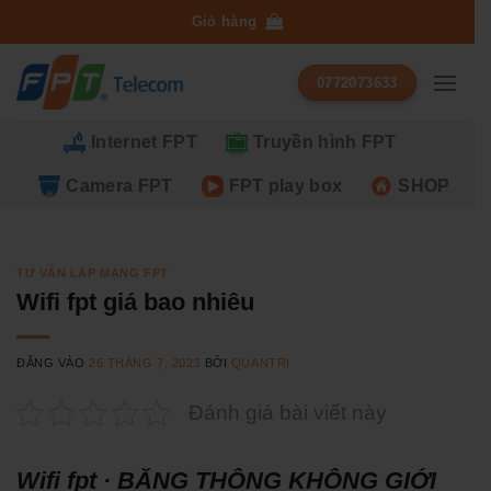
Bỏ
Giỏ hàng
qua
nội
0772073633
dung
Internet FPT
Truyền hình FPT
Camera FPT
FPT play box
SHOP
TƯ VẤN LẮP MẠNG FPT
Wifi fpt giá bao nhiêu
ĐĂNG VÀO
26 THÁNG 7, 2023
BỞI
QUANTRI
Đánh giá bài viết này
Wifi fpt · BĂNG THÔNG KHÔNG GIỚI