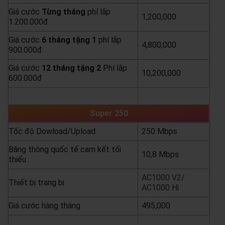
Giá cước
Từng
tháng
phí lắp
1,200,000
1.200.000đ
Giá cước
6 tháng tặng 1
phí lắp
4,800,000
900.000đ
Giá cước
12 tháng tặng 2
Phí lắp
10,200,000
600.000đ
yêu cầu báo giá
xem chi tiết
Super 250
Tốc độ Dowload/Upload
250 Mbps
Băng thông quốc tế cam kết tối
10,8 Mbps
thiểu
AC1000 V2/
Thiết bị trang bị
AC1000 Hi
Giá cước hàng tháng
495,000
yêu cầu báo giá
xem chi tiết