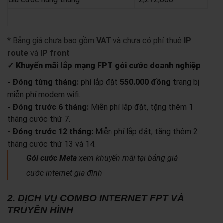
yêu cầu báo giá
xem chi tiết
* Bảng giá chưa bao gồm
VAT
và chưa có phí thuê
IP
route
và
IP front
✓ Khuyến mãi lắp mạng FPT gói cước doanh nghiệp
- Đóng từng tháng:
phí lắp đặt
550.000 đồng
trang bị
miễn phí modem wifi.
- Đóng trước 6 tháng:
Miễn phí lắp đặt, tặng thêm 1
tháng cước thứ 7.
- Đóng trước 12 tháng:
Miễn phí lắp đặt, tặng thêm 2
tháng cước thứ 13 và 14.
Gói cước Meta
xem khuyến mãi tại bảng giá
cước internet gia đình
2. DỊCH VỤ COMBO INTERNET FPT VÀ
TRUYỀN HÌNH