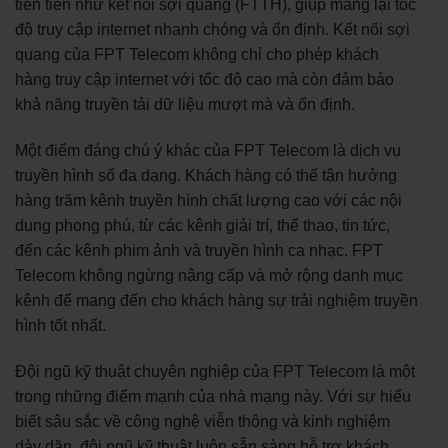
tiên tiến như kết nối sợi quang (FTTH), giúp mang lại tốc
độ truy cập internet nhanh chóng và ổn định. Kết nối sợi
quang của FPT Telecom không chỉ cho phép khách
hàng truy cập internet với tốc độ cao mà còn đảm bảo
khả năng truyền tải dữ liệu mượt mà và ổn định.
Một điểm đáng chú ý khác của FPT Telecom là dịch vụ
truyền hình số đa dạng. Khách hàng có thể tận hưởng
hàng trăm kênh truyền hình chất lượng cao với các nội
dung phong phú, từ các kênh giải trí, thể thao, tin tức,
đến các kênh phim ảnh và truyền hình ca nhạc. FPT
Telecom không ngừng nâng cấp và mở rộng danh mục
kênh để mang đến cho khách hàng sự trải nghiệm truyền
hình tốt nhất.
Đội ngũ kỹ thuật chuyên nghiệp của FPT Telecom là một
trong những điểm mạnh của nhà mạng này. Với sự hiểu
biết sâu sắc về công nghệ viễn thông và kinh nghiệm
dày dặn, đội ngũ kỹ thuật luôn sẵn sàng hỗ trợ khách