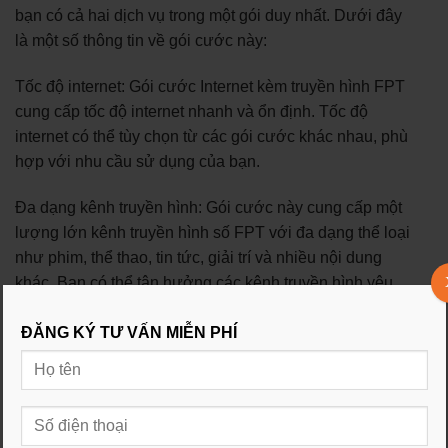
bạn có cả hai dịch vụ trong một gói duy nhất. Dưới đây
là một số thông tin về gói cước này:
Tốc độ internet: Gói cước Internet kèm truyền hình FPT
cung cấp tốc độ internet nhanh và ổn định. Tốc độ
internet có thể tùy chọn từ các gói cước khác nhau, phù
hợp với nhu cầu sử dụng của bạn.
Đa dạng kênh truyền hình: Gói cước này cung cấp một
lượng lớn kênh truyền hình số FPT với đa dạng thể loại
như phim, thể thao, tin tức, giải trí và nhiều nội dung
khác. Bạn có thể tận hưởng các kênh truyền hình yêu
thích của mình từ nhà cung cấp truyền hình FPT.
ĐĂNG KÝ TƯ VẤN MIỄN PHÍ
Chất lượng hình ảnh và âm thanh: Gói cước Internet
kèm truyền hình FPT đảm bảo chất lượng hình ảnh và
âm thanh cao đáng kể. Các kênh truyền hình được
truyền với chất lượng HD hoặc thậm chí 4K, mang đến