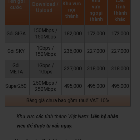
Khu
Các
Tên gói
Khu vực
Download /
vực
Tỉnh
cước
nội
Upload
ngoại
thành
thành
thành
khác
150Mbps /
Gói GIGA
182,000
172,000
172,000
150Mbps
1Gbps /
Gói SKY
236,000
227,000
227,000
150Mbps
Gói
1Gbps /
327,000
318,000
318,000
META
1Gbps
250Mbps /
Super250
495,000
495,000
495,000
250Mbps
Bảng giá chưa bao gồm thuế VAT 10%
Khu vực các tỉnh thành Việt Nam:
Liên hệ nhân
viên để được tư vấn ngay.