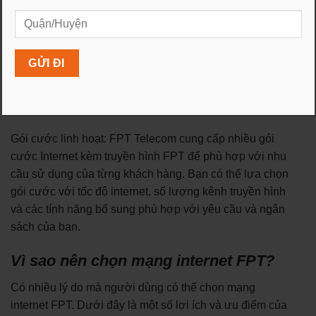
trải nghiệm giải trí tốt hơn.
Tiện ích và tính năng: Gói cước này cung cấp nhiều tiện
ích và tính năng hấp dẫn như ghi lại chương trình, xem
lại các chương trình đã phát sóng, truyền hình theo yêu
cầu, tích hợp ứng dụng truyền hình FPT Play trên nhiều
thiết bị, và nhiều tính năng khác.
Gói cước linh hoạt: FPT Telecom cung cấp nhiều gói
cước Internet kèm truyền hình FPT để phù hợp với nhu
cầu sử dụng của từng khách hàng. Bạn có thể lựa chọn
gói cước với tốc độ internet, số lượng kênh truyền hình
và các tính năng bổ sung phù hợp với yêu cầu và ngân
sách của bạn.
Vì sao nên chọn mạng internet FPT?
Có nhiều lý do mà người dùng có thể chọn mạng
internet FPT. Dưới đây là một số lợi ích và ưu điểm của