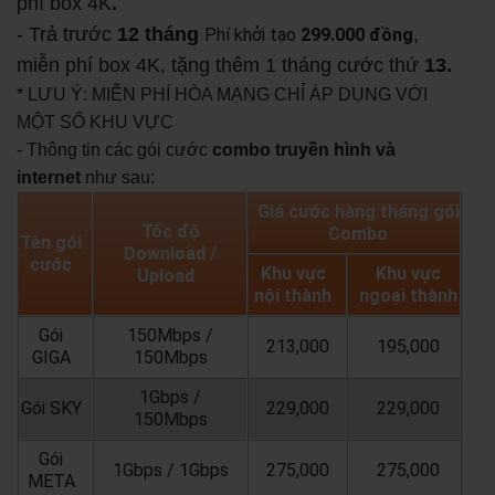
phí box 4K
.
- Trả trước
12 tháng
,
Phí khởi tạo
299.000 đồng
miễn phí box 4K, tặng thêm 1 tháng cước thứ
13.
* LƯU Ý: MIỄN PHÍ HÒA MẠNG CHỈ ÁP DỤNG VỚI
MỘT SỐ KHU VỰC
- Thông tin các gói cước
combo truyền hình và
internet
như sau:
Giá cước hàng tháng gói
Tốc độ
Combo
Tên gói
Download /
cước
Khu vực
Khu vực
Upload
nội thành
ngoại thành
Gói
150Mbps /
213,000
195,000
GIGA
150Mbps
1Gbps /
Gói SKY
229,000
229,000
150Mbps
Gói
1Gbps / 1Gbps
275,000
275,000
META