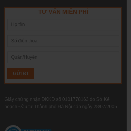
TƯ VẤN MIỄN PHÍ
Giấy chứng nhận ĐKKD số 0101778163 do Sở Kế
hoạch Đầu tư Thành phố Hà Nội cấp ngày 28/07/2005