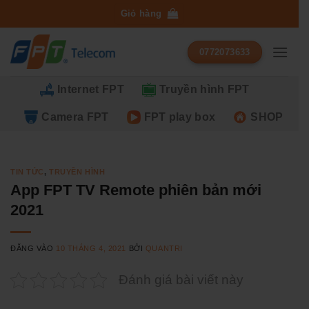
Bỏ
Giỏ hàng
qua
nội
0772073633
dung
Internet FPT
Truyền hình FPT
Camera FPT
FPT play box
SHOP
TIN TỨC
,
TRUYỀN HÌNH
App FPT TV Remote phiên bản mới
2021
ĐĂNG VÀO
10 THÁNG 4, 2021
BỞI
QUANTRI
Đánh giá bài viết này