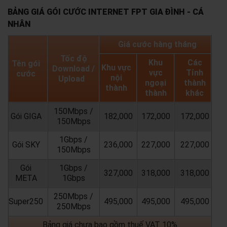
BẢNG GIÁ GÓI CƯỚC INTERNET FPT GIA ĐÌNH - CÁ
NHÂN
Giá cước hàng tháng
Tốc độ
Khu
Các
Tên gói
Khu vực
Download /
vực
Tỉnh
cước
nội
Upload
ngoại
thành
thành
thành
khác
150Mbps /
Gói GIGA
182,000
172,000
172,000
150Mbps
1Gbps /
Gói SKY
236,000
227,000
227,000
150Mbps
Gói
1Gbps /
327,000
318,000
318,000
META
1Gbps
250Mbps /
Super250
495,000
495,000
495,000
250Mbps
Bảng giá chưa bao gồm thuế VAT 10%