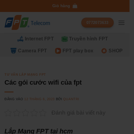
Bỏ
Giỏ hàng
qua
nội
0772073633
dung
Internet FPT
Truyền hình FPT
Camera FPT
FPT play box
SHOP
TƯ VẤN LẮP MẠNG FPT
Các gói cước wifi của fpt
ĐĂNG VÀO
12 THÁNG 6, 2023
BỞI
QUANTRI
Đánh giá bài viết này
Lắp Mạng FPT tại hcm