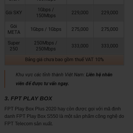
1Gbps /
Gói SKY
229,000
229,000
150Mbps
Gói
1Gbps / 1Gbps
275,000
275,000
META
Super
250Mbps /
333,000
333,000
250
250Mbps
Bảng giá chưa bao gồm thuế VAT 10%
Khu vực các tỉnh thành Việt Nam:
Liên hệ nhân
viên để được tư vấn ngay.
3. FPT PLAY BOX
FPT Play Box Plus 2020 hay còn được gọi với mã định
danh FPT Play Box S550 là một sản phẩm công nghệ do
FPT Telecom sản xuất.