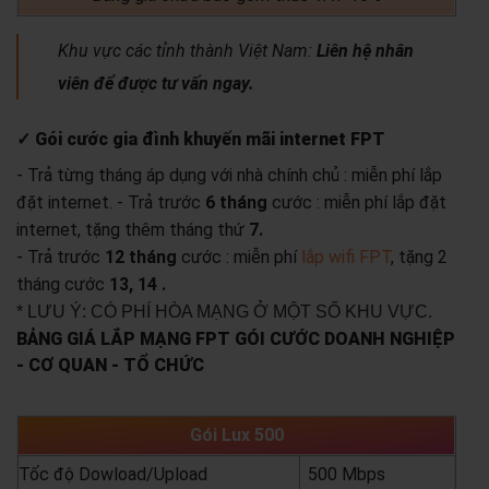
Khu vực các tỉnh thành Việt Nam:
Liên hệ nhân
viên để được tư vấn ngay.
✓ Gói cước gia đình khuyến mãi internet FPT
- Trả từng tháng áp dụng với nhà chính chủ : miễn phí lắp
đặt internet.
- Trả trước
6 tháng
cước : miễn phí lắp đặt
internet, tặng thêm tháng thứ
7.
- Trả trước
12 tháng
cước : miễn phí
lắp wifi FPT
, tặng 2
tháng cước
13, 14 .
* LƯU Ý: CÓ PHÍ HÒA MẠNG Ở MỘT SỐ KHU VỰC.
BẢNG GIÁ LẮP MẠNG FPT GÓI CƯỚC DOANH NGHIỆP
- CƠ QUAN - TỔ CHỨC
Gói Lux 500
Tốc độ Dowload/Upload
500 Mbps