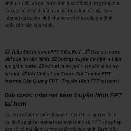
nhiều ưu đãi và gói cước linh hoạt để đáp ứng từng nhu
cầu cụ thể. Khách hàng có thể lựa chọn các gói cước
internet và truyền hình phù hợp với nhu cầu gia đình
hoặc cá nhân của mình.
💥【Lắp Đặt Internet FPT Siêu Rẻ】.
💥 Các gói cước
wifi của fpt Mới Nhất.
💥 Đường truyền ổn định + Liên
tục giảm cước.
💥 Bảo trì miễn phí + Tư vấn & hỗ trợ
tại nhà.
💥 Với Nhiều Lựa Chọn: ‎Gói Combo FPT ·
‎Internet Cáp Quang FPT · ‎Truyền Hình FPT tại hcm !
Gói cước internet kèm truyền hình FPT
tại hcm
Gói cước Internet kèm truyền hình FPT là một gói dịch
vụ kết hợp giữa internet và truyền hình số FPT, cho phép
bạn có cả hai dịch vụ trong một gói duy nhất. Dưới đây