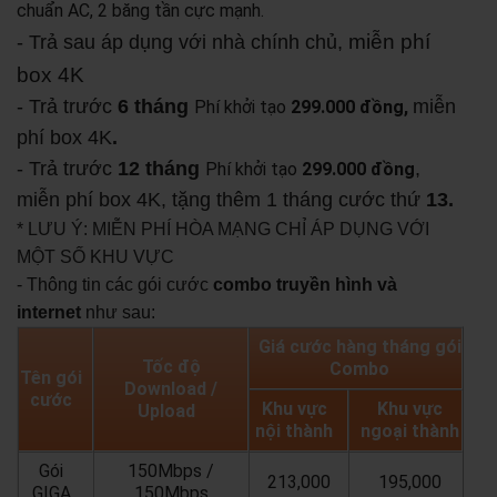
chuẩn AC, 2 băng tần cực mạnh.
miễn phí
- Trả sau áp dụng với nhà chính chủ,
box 4K
- Trả trước
6 tháng
miễn
Phí khởi tạo
299.000 đồng,
phí box 4K
.
- Trả trước
12 tháng
,
Phí khởi tạo
299.000 đồng
miễn phí box 4K, tặng thêm 1 tháng cước thứ
13.
* LƯU Ý: MIỄN PHÍ HÒA MẠNG CHỈ ÁP DỤNG VỚI
MỘT SỐ KHU VỰC
- Thông tin các gói cước
combo truyền hình và
internet
như sau:
Giá cước hàng tháng gói
Tốc độ
Combo
Tên gói
Download /
cước
Khu vực
Khu vực
Upload
nội thành
ngoại thành
Gói
150Mbps /
213,000
195,000
GIGA
150Mbps