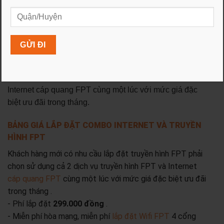
cước internet gia đình
2. DỊCH VỤ COMBO INTERNET FPT VÀ
TRUYỀN HÌNH
Khách hàng mới có nhu cầu lắp đặt truyền hình FPT
phải chọn sử dụng cả 2 dịch vụ truyền hình FPT và
Internet cáp quang FPT cùng một lúc với mức giá đặc
biệt ưu đãi trong tháng.
BẢNG GIÁ LẮP ĐẶT COMBO INTERNET VÀ TRUYỀN
HÌNH FPT
Khách hàng mới có nhu cầu lắp đặt truyền hình FPT phải
chọn sử dụng cả 2 dịch vụ truyền hình FPT và Internet
cáp quang FPT
cùng một lúc với mức giá đặc biệt ưu đãi
trong tháng .
- Phí lắp đặt
299.000 đồng
.
- Miễn phí hòa mạng, miễn phí
lắp đặt Wifi FPT
4 cổng